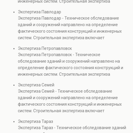
инженерных систем. Строительная экспертиза
проверках.
включает диагностику повреждений, анализ
Экспертиза Павлодар
прочности элементов и оценку эксплуатационной
Экспертиза Павлодар - Техническое обследование
безопасности. Услуга востребована при покупке
зданий и сооружений направлено на определение
недвижимости, капитальном ремонте и реконструкции
фактического состояния конструкций и инженерных
объектов, а также при судебных разбирательствах и
систем. Строительная экспертиза включает
технических проверках.
диагностику повреждений, анализ прочности
Экспертиза Петропавловск
элементов и оценку эксплуатационной безопасности.
Экспертиза Петропавловск - Техническое
Услуга востребована при покупке недвижимости,
обследование зданий и сооружений направлено на
капитальном ремонте и реконструкции объектов, а
определение фактического состояния конструкций и
также при судебных разбирательствах и технических
инженерных систем. Строительная экспертиза
проверках.
включает диагностику повреждений, анализ
Экспертиза Семей
прочности элементов и оценку эксплуатационной
Экспертиза Семей - Техническое обследование
безопасности. Услуга востребована при покупке
зданий и сооружений направлено на определение
недвижимости, капитальном ремонте и реконструкции
фактического состояния конструкций и инженерных
объектов, а также при судебных разбирательствах и
систем. Строительная экспертиза включает
технических проверках.
диагностику повреждений, анализ прочности
Экспертиза Тараз
элементов и оценку эксплуатационной безопасности.
Экспертиза Тараз - Техническое обследование зданий
Услуга востребована при покупке недвижимости,