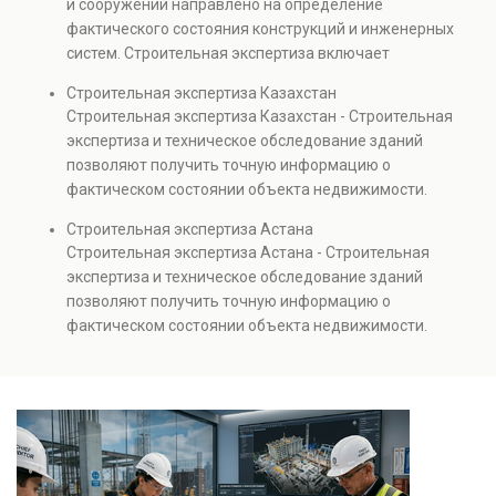
и сооружений направлено на определение
капитальном ремонте и реконструкции объектов, а
фактического состояния конструкций и инженерных
также при судебных разбирательствах и технических
систем. Строительная экспертиза включает
проверках.
диагностику повреждений, анализ прочности
Строительная экспертиза Казахстан
элементов и оценку эксплуатационной безопасности.
Строительная экспертиза Казахстан - Строительная
Услуга востребована при покупке недвижимости,
экспертиза и техническое обследование зданий
капитальном ремонте и реконструкции объектов, а
позволяют получить точную информацию о
также при судебных разбирательствах и технических
фактическом состоянии объекта недвижимости.
проверках.
Проводится анализ фундаментов, стен, перекрытий и
Строительная экспертиза Астана
инженерных систем с выявлением скрытых дефектов
Строительная экспертиза Астана - Строительная
и нарушений. Услуга используется для проверки
экспертиза и техническое обследование зданий
качества строительства, подготовки к реконструкции,
позволяют получить точную информацию о
оценки рисков и судебных разбирательств.
фактическом состоянии объекта недвижимости.
Результатом является официальное техническое
Проводится анализ фундаментов, стен, перекрытий и
заключение, имеющее юридическую силу.
инженерных систем с выявлением скрытых дефектов
и нарушений. Услуга используется для проверки
качества строительства, подготовки к реконструкции,
оценки рисков и судебных разбирательств.
Результатом является официальное техническое