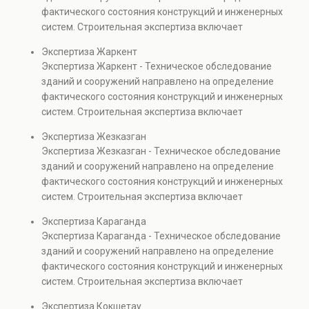
капитальном ремонте и реконструкции объектов, а
фактического состояния конструкций и инженерных
также при судебных разбирательствах и технических
систем. Строительная экспертиза включает
проверках.
диагностику повреждений, анализ прочности
Экспертиза Жаркент
элементов и оценку эксплуатационной безопасности.
Экспертиза Жаркент - Техническое обследование
Услуга востребована при покупке недвижимости,
зданий и сооружений направлено на определение
капитальном ремонте и реконструкции объектов, а
фактического состояния конструкций и инженерных
также при судебных разбирательствах и технических
систем. Строительная экспертиза включает
проверках.
диагностику повреждений, анализ прочности
Экспертиза Жезказган
элементов и оценку эксплуатационной безопасности.
Экспертиза Жезказган - Техническое обследование
Услуга востребована при покупке недвижимости,
зданий и сооружений направлено на определение
капитальном ремонте и реконструкции объектов, а
фактического состояния конструкций и инженерных
также при судебных разбирательствах и технических
систем. Строительная экспертиза включает
проверках.
диагностику повреждений, анализ прочности
Экспертиза Караганда
элементов и оценку эксплуатационной безопасности.
Экспертиза Караганда - Техническое обследование
Услуга востребована при покупке недвижимости,
зданий и сооружений направлено на определение
капитальном ремонте и реконструкции объектов, а
фактического состояния конструкций и инженерных
также при судебных разбирательствах и технических
систем. Строительная экспертиза включает
проверках.
диагностику повреждений, анализ прочности
Экспертиза Кокшетау