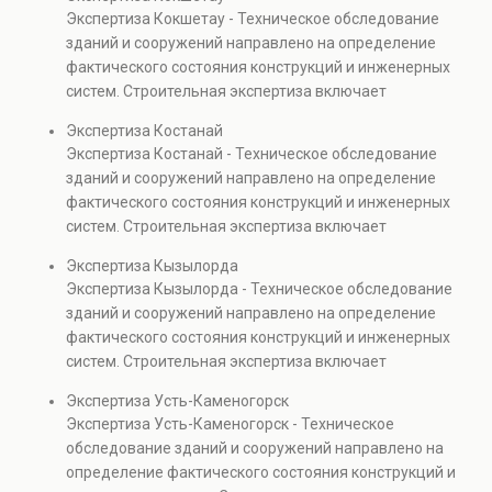
элементов и оценку эксплуатационной безопасности.
Экспертиза Кокшетау - Техническое обследование
Услуга востребована при покупке недвижимости,
зданий и сооружений направлено на определение
капитальном ремонте и реконструкции объектов, а
фактического состояния конструкций и инженерных
также при судебных разбирательствах и технических
систем. Строительная экспертиза включает
проверках.
диагностику повреждений, анализ прочности
Экспертиза Костанай
элементов и оценку эксплуатационной безопасности.
Экспертиза Костанай - Техническое обследование
Услуга востребована при покупке недвижимости,
зданий и сооружений направлено на определение
капитальном ремонте и реконструкции объектов, а
фактического состояния конструкций и инженерных
также при судебных разбирательствах и технических
систем. Строительная экспертиза включает
проверках.
диагностику повреждений, анализ прочности
Экспертиза Кызылорда
элементов и оценку эксплуатационной безопасности.
Экспертиза Кызылорда - Техническое обследование
Услуга востребована при покупке недвижимости,
зданий и сооружений направлено на определение
капитальном ремонте и реконструкции объектов, а
фактического состояния конструкций и инженерных
также при судебных разбирательствах и технических
систем. Строительная экспертиза включает
проверках.
диагностику повреждений, анализ прочности
Экспертиза Усть-Каменогорск
элементов и оценку эксплуатационной безопасности.
Экспертиза Усть-Каменогорск - Техническое
Услуга востребована при покупке недвижимости,
обследование зданий и сооружений направлено на
капитальном ремонте и реконструкции объектов, а
определение фактического состояния конструкций и
также при судебных разбирательствах и технических