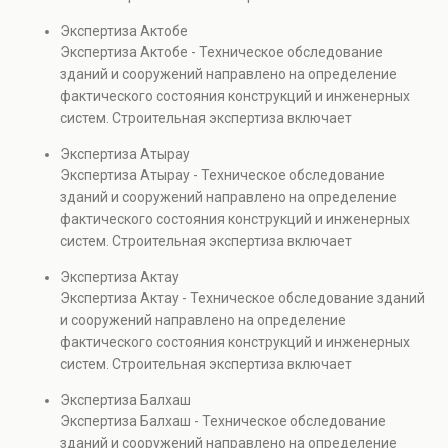
проверках.
диагностику повреждений, анализ прочности
Экспертиза Актобе
элементов и оценку эксплуатационной безопасности.
Экспертиза Актобе - Техническое обследование
Услуга востребована при покупке недвижимости,
зданий и сооружений направлено на определение
капитальном ремонте и реконструкции объектов, а
фактического состояния конструкций и инженерных
также при судебных разбирательствах и технических
систем. Строительная экспертиза включает
проверках.
диагностику повреждений, анализ прочности
Экспертиза Атырау
элементов и оценку эксплуатационной безопасности.
Экспертиза Атырау - Техническое обследование
Услуга востребована при покупке недвижимости,
зданий и сооружений направлено на определение
капитальном ремонте и реконструкции объектов, а
фактического состояния конструкций и инженерных
также при судебных разбирательствах и технических
систем. Строительная экспертиза включает
проверках.
диагностику повреждений, анализ прочности
Экспертиза Актау
элементов и оценку эксплуатационной безопасности.
Экспертиза Актау - Техническое обследование зданий
Услуга востребована при покупке недвижимости,
и сооружений направлено на определение
капитальном ремонте и реконструкции объектов, а
фактического состояния конструкций и инженерных
также при судебных разбирательствах и технических
систем. Строительная экспертиза включает
проверках.
диагностику повреждений, анализ прочности
Экспертиза Балхаш
элементов и оценку эксплуатационной безопасности.
Экспертиза Балхаш - Техническое обследование
Услуга востребована при покупке недвижимости,
зданий и сооружений направлено на определение