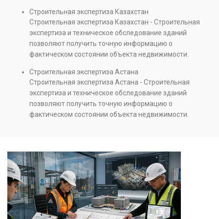
диагностику повреждений, анализ прочности
Строительная экспертиза Казахстан
элементов и оценку эксплуатационной безопасности.
Строительная экспертиза Казахстан - Строительная
Услуга востребована при покупке недвижимости,
экспертиза и техническое обследование зданий
капитальном ремонте и реконструкции объектов, а
позволяют получить точную информацию о
также при судебных разбирательствах и технических
фактическом состоянии объекта недвижимости.
проверках.
Проводится анализ фундаментов, стен, перекрытий и
Строительная экспертиза Астана
инженерных систем с выявлением скрытых дефектов
Строительная экспертиза Астана - Строительная
и нарушений. Услуга используется для проверки
экспертиза и техническое обследование зданий
качества строительства, подготовки к реконструкции,
позволяют получить точную информацию о
оценки рисков и судебных разбирательств.
фактическом состоянии объекта недвижимости.
Результатом является официальное техническое
Проводится анализ фундаментов, стен, перекрытий и
заключение, имеющее юридическую силу.
инженерных систем с выявлением скрытых дефектов
и нарушений. Услуга используется для проверки
качества строительства, подготовки к реконструкции,
оценки рисков и судебных разбирательств.
Результатом является официальное техническое
заключение, имеющее юридическую силу.