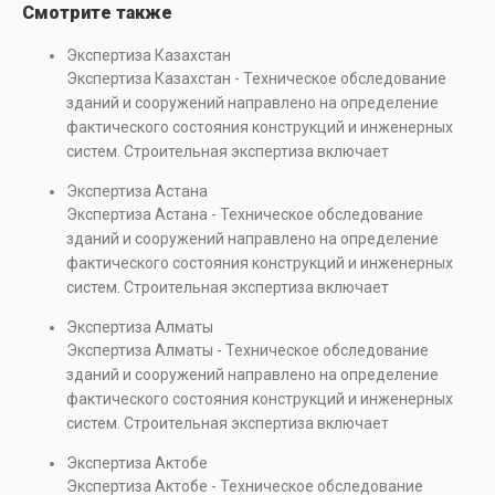
Смотрите также
Экспертиза Казахстан
Экспертиза Казахстан - Техническое обследование
зданий и сооружений направлено на определение
фактического состояния конструкций и инженерных
систем. Строительная экспертиза включает
диагностику повреждений, анализ прочности
Экспертиза Астана
элементов и оценку эксплуатационной безопасности.
Экспертиза Астана - Техническое обследование
Услуга востребована при покупке недвижимости,
зданий и сооружений направлено на определение
капитальном ремонте и реконструкции объектов, а
фактического состояния конструкций и инженерных
также при судебных разбирательствах и технических
систем. Строительная экспертиза включает
проверках.
диагностику повреждений, анализ прочности
Экспертиза Алматы
элементов и оценку эксплуатационной безопасности.
Экспертиза Алматы - Техническое обследование
Услуга востребована при покупке недвижимости,
зданий и сооружений направлено на определение
капитальном ремонте и реконструкции объектов, а
фактического состояния конструкций и инженерных
также при судебных разбирательствах и технических
систем. Строительная экспертиза включает
проверках.
диагностику повреждений, анализ прочности
Экспертиза Актобе
элементов и оценку эксплуатационной безопасности.
Экспертиза Актобе - Техническое обследование