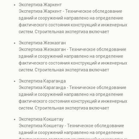
диагностику повреждений, анализ прочности
Экспертиза Жаркент
элементов и оценку эксплуатационной безопасности.
Экспертиза Жаркент - Техническое обследование
Услуга востребована при покупке недвижимости,
зданий и сооружений направлено на определение
капитальном ремонте и реконструкции объектов, а
фактического состояния конструкций и инженерных
также при судебных разбирательствах и технических
систем. Строительная экспертиза включает
проверках.
диагностику повреждений, анализ прочности
Экспертиза Жезказган
элементов и оценку эксплуатационной безопасности.
Экспертиза Жезказган - Техническое обследование
Услуга востребована при покупке недвижимости,
зданий и сооружений направлено на определение
капитальном ремонте и реконструкции объектов, а
фактического состояния конструкций и инженерных
также при судебных разбирательствах и технических
систем. Строительная экспертиза включает
проверках.
диагностику повреждений, анализ прочности
Экспертиза Караганда
элементов и оценку эксплуатационной безопасности.
Экспертиза Караганда - Техническое обследование
Услуга востребована при покупке недвижимости,
зданий и сооружений направлено на определение
капитальном ремонте и реконструкции объектов, а
фактического состояния конструкций и инженерных
также при судебных разбирательствах и технических
систем. Строительная экспертиза включает
проверках.
диагностику повреждений, анализ прочности
Экспертиза Кокшетау
элементов и оценку эксплуатационной безопасности.
Экспертиза Кокшетау - Техническое обследование
Услуга востребована при покупке недвижимости,
зданий и сооружений направлено на определение
капитальном ремонте и реконструкции объектов, а