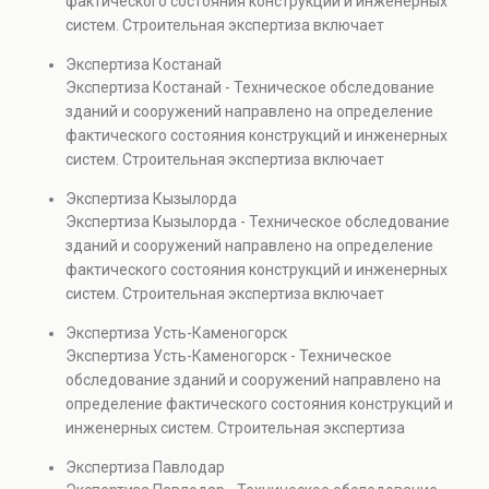
фактического состояния конструкций и инженерных
также при судебных разбирательствах и технических
систем. Строительная экспертиза включает
проверках.
диагностику повреждений, анализ прочности
Экспертиза Костанай
элементов и оценку эксплуатационной безопасности.
Экспертиза Костанай - Техническое обследование
Услуга востребована при покупке недвижимости,
зданий и сооружений направлено на определение
капитальном ремонте и реконструкции объектов, а
фактического состояния конструкций и инженерных
также при судебных разбирательствах и технических
систем. Строительная экспертиза включает
проверках.
диагностику повреждений, анализ прочности
Экспертиза Кызылорда
элементов и оценку эксплуатационной безопасности.
Экспертиза Кызылорда - Техническое обследование
Услуга востребована при покупке недвижимости,
зданий и сооружений направлено на определение
капитальном ремонте и реконструкции объектов, а
фактического состояния конструкций и инженерных
также при судебных разбирательствах и технических
систем. Строительная экспертиза включает
проверках.
диагностику повреждений, анализ прочности
Экспертиза Усть-Каменогорск
элементов и оценку эксплуатационной безопасности.
Экспертиза Усть-Каменогорск - Техническое
Услуга востребована при покупке недвижимости,
обследование зданий и сооружений направлено на
капитальном ремонте и реконструкции объектов, а
определение фактического состояния конструкций и
также при судебных разбирательствах и технических
инженерных систем. Строительная экспертиза
проверках.
включает диагностику повреждений, анализ
Экспертиза Павлодар
прочности элементов и оценку эксплуатационной