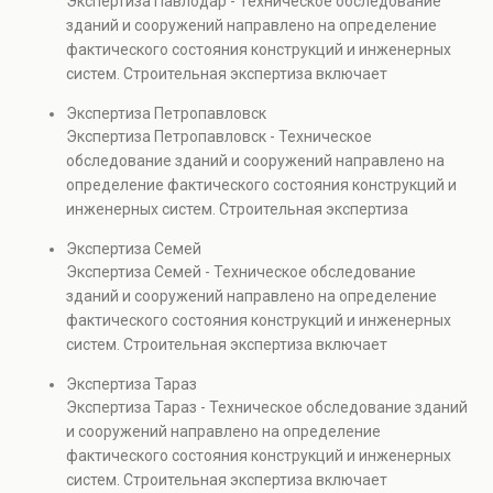
Экспертиза Павлодар - Техническое обследование
безопасности. Услуга востребована при покупке
зданий и сооружений направлено на определение
недвижимости, капитальном ремонте и реконструкции
фактического состояния конструкций и инженерных
объектов, а также при судебных разбирательствах и
систем. Строительная экспертиза включает
технических проверках.
диагностику повреждений, анализ прочности
Экспертиза Петропавловск
элементов и оценку эксплуатационной безопасности.
Экспертиза Петропавловск - Техническое
Услуга востребована при покупке недвижимости,
обследование зданий и сооружений направлено на
капитальном ремонте и реконструкции объектов, а
определение фактического состояния конструкций и
также при судебных разбирательствах и технических
инженерных систем. Строительная экспертиза
проверках.
включает диагностику повреждений, анализ
Экспертиза Семей
прочности элементов и оценку эксплуатационной
Экспертиза Семей - Техническое обследование
безопасности. Услуга востребована при покупке
зданий и сооружений направлено на определение
недвижимости, капитальном ремонте и реконструкции
фактического состояния конструкций и инженерных
объектов, а также при судебных разбирательствах и
систем. Строительная экспертиза включает
технических проверках.
диагностику повреждений, анализ прочности
Экспертиза Тараз
элементов и оценку эксплуатационной безопасности.
Экспертиза Тараз - Техническое обследование зданий
Услуга востребована при покупке недвижимости,
и сооружений направлено на определение
капитальном ремонте и реконструкции объектов, а
фактического состояния конструкций и инженерных
также при судебных разбирательствах и технических
систем. Строительная экспертиза включает
проверках.