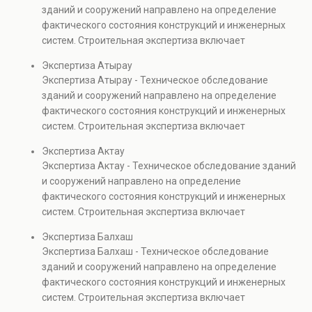
Услуга востребована при покупке недвижимости,
зданий и сооружений направлено на определение
капитальном ремонте и реконструкции объектов, а
фактического состояния конструкций и инженерных
также при судебных разбирательствах и технических
систем. Строительная экспертиза включает
проверках.
диагностику повреждений, анализ прочности
Экспертиза Атырау
элементов и оценку эксплуатационной безопасности.
Экспертиза Атырау - Техническое обследование
Услуга востребована при покупке недвижимости,
зданий и сооружений направлено на определение
капитальном ремонте и реконструкции объектов, а
фактического состояния конструкций и инженерных
также при судебных разбирательствах и технических
систем. Строительная экспертиза включает
проверках.
диагностику повреждений, анализ прочности
Экспертиза Актау
элементов и оценку эксплуатационной безопасности.
Экспертиза Актау - Техническое обследование зданий
Услуга востребована при покупке недвижимости,
и сооружений направлено на определение
капитальном ремонте и реконструкции объектов, а
фактического состояния конструкций и инженерных
также при судебных разбирательствах и технических
систем. Строительная экспертиза включает
проверках.
диагностику повреждений, анализ прочности
Экспертиза Балхаш
элементов и оценку эксплуатационной безопасности.
Экспертиза Балхаш - Техническое обследование
Услуга востребована при покупке недвижимости,
зданий и сооружений направлено на определение
капитальном ремонте и реконструкции объектов, а
фактического состояния конструкций и инженерных
также при судебных разбирательствах и технических
систем. Строительная экспертиза включает
проверках.