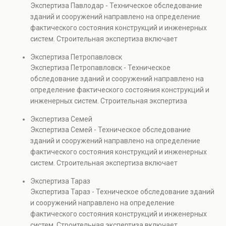
Экспертиза Павлодар - Техническое обследование
безопасности. Услуга востребована при покупке
зданий и сооружений направлено на определение
недвижимости, капитальном ремонте и реконструкции
фактического состояния конструкций и инженерных
объектов, а также при судебных разбирательствах и
систем. Строительная экспертиза включает
технических проверках.
диагностику повреждений, анализ прочности
Экспертиза Петропавловск
элементов и оценку эксплуатационной безопасности.
Экспертиза Петропавловск - Техническое
Услуга востребована при покупке недвижимости,
обследование зданий и сооружений направлено на
капитальном ремонте и реконструкции объектов, а
определение фактического состояния конструкций и
также при судебных разбирательствах и технических
инженерных систем. Строительная экспертиза
проверках.
включает диагностику повреждений, анализ
Экспертиза Семей
прочности элементов и оценку эксплуатационной
Экспертиза Семей - Техническое обследование
безопасности. Услуга востребована при покупке
зданий и сооружений направлено на определение
недвижимости, капитальном ремонте и реконструкции
фактического состояния конструкций и инженерных
объектов, а также при судебных разбирательствах и
систем. Строительная экспертиза включает
технических проверках.
диагностику повреждений, анализ прочности
Экспертиза Тараз
элементов и оценку эксплуатационной безопасности.
Экспертиза Тараз - Техническое обследование зданий
Услуга востребована при покупке недвижимости,
и сооружений направлено на определение
капитальном ремонте и реконструкции объектов, а
фактического состояния конструкций и инженерных
также при судебных разбирательствах и технических
систем. Строительная экспертиза включает