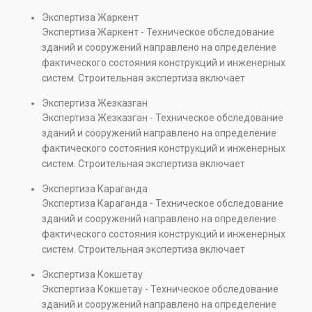
диагностику повреждений, анализ прочности
Экспертиза Жаркент
элементов и оценку эксплуатационной безопасности.
Экспертиза Жаркент - Техническое обследование
Услуга востребована при покупке недвижимости,
зданий и сооружений направлено на определение
капитальном ремонте и реконструкции объектов, а
фактического состояния конструкций и инженерных
также при судебных разбирательствах и технических
систем. Строительная экспертиза включает
проверках.
диагностику повреждений, анализ прочности
Экспертиза Жезказган
элементов и оценку эксплуатационной безопасности.
Экспертиза Жезказган - Техническое обследование
Услуга востребована при покупке недвижимости,
зданий и сооружений направлено на определение
капитальном ремонте и реконструкции объектов, а
фактического состояния конструкций и инженерных
также при судебных разбирательствах и технических
систем. Строительная экспертиза включает
проверках.
диагностику повреждений, анализ прочности
Экспертиза Караганда
элементов и оценку эксплуатационной безопасности.
Экспертиза Караганда - Техническое обследование
Услуга востребована при покупке недвижимости,
зданий и сооружений направлено на определение
капитальном ремонте и реконструкции объектов, а
фактического состояния конструкций и инженерных
также при судебных разбирательствах и технических
систем. Строительная экспертиза включает
проверках.
диагностику повреждений, анализ прочности
Экспертиза Кокшетау
элементов и оценку эксплуатационной безопасности.
Экспертиза Кокшетау - Техническое обследование
Услуга востребована при покупке недвижимости,
зданий и сооружений направлено на определение
капитальном ремонте и реконструкции объектов, а