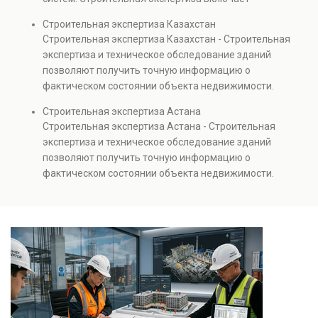
проверках.
диагностику повреждений, анализ прочности
Строительная экспертиза Казахстан
элементов и оценку эксплуатационной безопасности.
Строительная экспертиза Казахстан - Строительная
Услуга востребована при покупке недвижимости,
экспертиза и техническое обследование зданий
капитальном ремонте и реконструкции объектов, а
позволяют получить точную информацию о
также при судебных разбирательствах и технических
фактическом состоянии объекта недвижимости.
проверках.
Проводится анализ фундаментов, стен, перекрытий и
Строительная экспертиза Астана
инженерных систем с выявлением скрытых дефектов
Строительная экспертиза Астана - Строительная
и нарушений. Услуга используется для проверки
экспертиза и техническое обследование зданий
качества строительства, подготовки к реконструкции,
позволяют получить точную информацию о
оценки рисков и судебных разбирательств.
фактическом состоянии объекта недвижимости.
Результатом является официальное техническое
Проводится анализ фундаментов, стен, перекрытий и
заключение, имеющее юридическую силу.
инженерных систем с выявлением скрытых дефектов
и нарушений. Услуга используется для проверки
качества строительства, подготовки к реконструкции,
оценки рисков и судебных разбирательств.
Результатом является официальное техническое
заключение, имеющее юридическую силу.