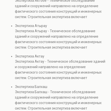
Экспертиза Актобе - Техническое обследование
Услуга востребована при покупке недвижимости,
зданий и сооружений направлено на определение
капитальном ремонте и реконструкции объектов, а
фактического состояния конструкций и инженерных
также при судебных разбирательствах и технических
систем. Строительная экспертиза включает
проверках.
диагностику повреждений, анализ прочности
Экспертиза Атырау
элементов и оценку эксплуатационной безопасности.
Экспертиза Атырау - Техническое обследование
Услуга востребована при покупке недвижимости,
зданий и сооружений направлено на определение
капитальном ремонте и реконструкции объектов, а
фактического состояния конструкций и инженерных
также при судебных разбирательствах и технических
систем. Строительная экспертиза включает
проверках.
диагностику повреждений, анализ прочности
Экспертиза Актау
элементов и оценку эксплуатационной безопасности.
Экспертиза Актау - Техническое обследование зданий
Услуга востребована при покупке недвижимости,
и сооружений направлено на определение
капитальном ремонте и реконструкции объектов, а
фактического состояния конструкций и инженерных
также при судебных разбирательствах и технических
систем. Строительная экспертиза включает
проверках.
диагностику повреждений, анализ прочности
Экспертиза Балхаш
элементов и оценку эксплуатационной безопасности.
Экспертиза Балхаш - Техническое обследование
Услуга востребована при покупке недвижимости,
зданий и сооружений направлено на определение
капитальном ремонте и реконструкции объектов, а
фактического состояния конструкций и инженерных
также при судебных разбирательствах и технических
систем. Строительная экспертиза включает
проверках.