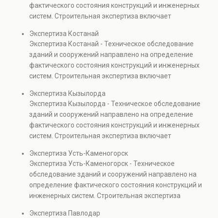
фактического состояния конструкций и инженерных
также при судебных разбирательствах и технических
систем. Строительная экспертиза включает
проверках.
диагностику повреждений, анализ прочности
Экспертиза Костанай
элементов и оценку эксплуатационной безопасности.
Экспертиза Костанай - Техническое обследование
Услуга востребована при покупке недвижимости,
зданий и сооружений направлено на определение
капитальном ремонте и реконструкции объектов, а
фактического состояния конструкций и инженерных
также при судебных разбирательствах и технических
систем. Строительная экспертиза включает
проверках.
диагностику повреждений, анализ прочности
Экспертиза Кызылорда
элементов и оценку эксплуатационной безопасности.
Экспертиза Кызылорда - Техническое обследование
Услуга востребована при покупке недвижимости,
зданий и сооружений направлено на определение
капитальном ремонте и реконструкции объектов, а
фактического состояния конструкций и инженерных
также при судебных разбирательствах и технических
систем. Строительная экспертиза включает
проверках.
диагностику повреждений, анализ прочности
Экспертиза Усть-Каменогорск
элементов и оценку эксплуатационной безопасности.
Экспертиза Усть-Каменогорск - Техническое
Услуга востребована при покупке недвижимости,
обследование зданий и сооружений направлено на
капитальном ремонте и реконструкции объектов, а
определение фактического состояния конструкций и
также при судебных разбирательствах и технических
инженерных систем. Строительная экспертиза
проверках.
включает диагностику повреждений, анализ
Экспертиза Павлодар
прочности элементов и оценку эксплуатационной