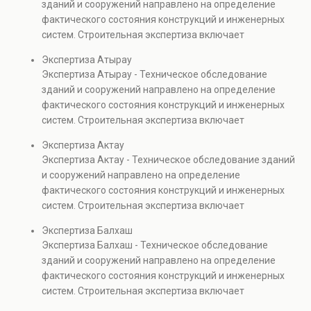
зданий и сооружений направлено на определение
капитальном ремонте и реконструкции объектов, а
фактического состояния конструкций и инженерных
также при судебных разбирательствах и технических
систем. Строительная экспертиза включает
проверках.
диагностику повреждений, анализ прочности
Экспертиза Атырау
элементов и оценку эксплуатационной безопасности.
Экспертиза Атырау - Техническое обследование
Услуга востребована при покупке недвижимости,
зданий и сооружений направлено на определение
капитальном ремонте и реконструкции объектов, а
фактического состояния конструкций и инженерных
также при судебных разбирательствах и технических
систем. Строительная экспертиза включает
проверках.
диагностику повреждений, анализ прочности
Экспертиза Актау
элементов и оценку эксплуатационной безопасности.
Экспертиза Актау - Техническое обследование зданий
Услуга востребована при покупке недвижимости,
и сооружений направлено на определение
капитальном ремонте и реконструкции объектов, а
фактического состояния конструкций и инженерных
также при судебных разбирательствах и технических
систем. Строительная экспертиза включает
проверках.
диагностику повреждений, анализ прочности
Экспертиза Балхаш
элементов и оценку эксплуатационной безопасности.
Экспертиза Балхаш - Техническое обследование
Услуга востребована при покупке недвижимости,
зданий и сооружений направлено на определение
капитальном ремонте и реконструкции объектов, а
фактического состояния конструкций и инженерных
также при судебных разбирательствах и технических
систем. Строительная экспертиза включает
проверках.
диагностику повреждений, анализ прочности