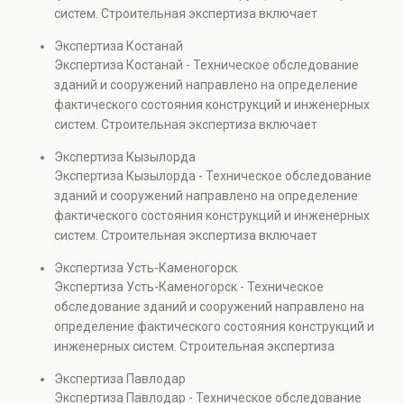
также при судебных разбирательствах и технических
систем. Строительная экспертиза включает
проверках.
диагностику повреждений, анализ прочности
Экспертиза Костанай
элементов и оценку эксплуатационной безопасности.
Экспертиза Костанай - Техническое обследование
Услуга востребована при покупке недвижимости,
зданий и сооружений направлено на определение
капитальном ремонте и реконструкции объектов, а
фактического состояния конструкций и инженерных
также при судебных разбирательствах и технических
систем. Строительная экспертиза включает
проверках.
диагностику повреждений, анализ прочности
Экспертиза Кызылорда
элементов и оценку эксплуатационной безопасности.
Экспертиза Кызылорда - Техническое обследование
Услуга востребована при покупке недвижимости,
зданий и сооружений направлено на определение
капитальном ремонте и реконструкции объектов, а
фактического состояния конструкций и инженерных
также при судебных разбирательствах и технических
систем. Строительная экспертиза включает
проверках.
диагностику повреждений, анализ прочности
Экспертиза Усть-Каменогорск
элементов и оценку эксплуатационной безопасности.
Экспертиза Усть-Каменогорск - Техническое
Услуга востребована при покупке недвижимости,
обследование зданий и сооружений направлено на
капитальном ремонте и реконструкции объектов, а
определение фактического состояния конструкций и
также при судебных разбирательствах и технических
инженерных систем. Строительная экспертиза
проверках.
включает диагностику повреждений, анализ
Экспертиза Павлодар
прочности элементов и оценку эксплуатационной
Экспертиза Павлодар - Техническое обследование