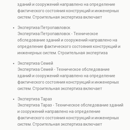
безопасности. Услуга востребована при покупке
зданий и сооружений направлено на определение
недвижимости, капитальном ремонте и реконструкции
фактического состояния конструкций и инженерных
объектов, а также при судебных разбирательствах и
систем. Строительная экспертиза включает
технических проверках.
диагностику повреждений, анализ прочности
Экспертиза Петропавловск
элементов и оценку эксплуатационной безопасности.
Экспертиза Петропавловск - Техническое
Услуга востребована при покупке недвижимости,
обследование зданий и сооружений направлено на
капитальном ремонте и реконструкции объектов, а
определение фактического состояния конструкций и
также при судебных разбирательствах и технических
инженерных систем. Строительная экспертиза
проверках.
включает диагностику повреждений, анализ
Экспертиза Семей
прочности элементов и оценку эксплуатационной
Экспертиза Семей - Техническое обследование
безопасности. Услуга востребована при покупке
зданий и сооружений направлено на определение
недвижимости, капитальном ремонте и реконструкции
фактического состояния конструкций и инженерных
объектов, а также при судебных разбирательствах и
систем. Строительная экспертиза включает
технических проверках.
диагностику повреждений, анализ прочности
Экспертиза Тараз
элементов и оценку эксплуатационной безопасности.
Экспертиза Тараз - Техническое обследование зданий
Услуга востребована при покупке недвижимости,
и сооружений направлено на определение
капитальном ремонте и реконструкции объектов, а
фактического состояния конструкций и инженерных
также при судебных разбирательствах и технических
систем. Строительная экспертиза включает
проверках.