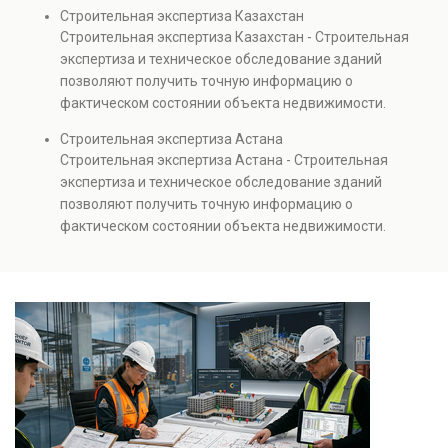
диагностику повреждений, анализ прочности
Строительная экспертиза Казахстан
элементов и оценку эксплуатационной безопасности.
Строительная экспертиза Казахстан - Строительная
Услуга востребована при покупке недвижимости,
экспертиза и техническое обследование зданий
капитальном ремонте и реконструкции объектов, а
позволяют получить точную информацию о
также при судебных разбирательствах и технических
фактическом состоянии объекта недвижимости.
проверках.
Проводится анализ фундаментов, стен, перекрытий и
Строительная экспертиза Астана
инженерных систем с выявлением скрытых дефектов
Строительная экспертиза Астана - Строительная
и нарушений. Услуга используется для проверки
экспертиза и техническое обследование зданий
качества строительства, подготовки к реконструкции,
позволяют получить точную информацию о
оценки рисков и судебных разбирательств.
фактическом состоянии объекта недвижимости.
Результатом является официальное техническое
Проводится анализ фундаментов, стен, перекрытий и
заключение, имеющее юридическую силу.
инженерных систем с выявлением скрытых дефектов
и нарушений. Услуга используется для проверки
качества строительства, подготовки к реконструкции,
оценки рисков и судебных разбирательств.
Результатом является официальное техническое
заключение, имеющее юридическую силу.