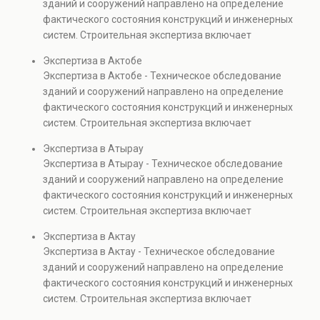
зданий и сооружений направлено на определение
капитальном ремонте и реконструкции объектов, а
фактического состояния конструкций и инженерных
также при судебных разбирательствах и технических
систем. Строительная экспертиза включает
проверках.
диагностику повреждений, анализ прочности
Экспертиза в Актобе
элементов и оценку эксплуатационной безопасности.
Экспертиза в Актобе - Техническое обследование
Услуга востребована при покупке недвижимости,
зданий и сооружений направлено на определение
капитальном ремонте и реконструкции объектов, а
фактического состояния конструкций и инженерных
также при судебных разбирательствах и технических
систем. Строительная экспертиза включает
проверках.
диагностику повреждений, анализ прочности
Экспертиза в Атырау
элементов и оценку эксплуатационной безопасности.
Экспертиза в Атырау - Техническое обследование
Услуга востребована при покупке недвижимости,
зданий и сооружений направлено на определение
капитальном ремонте и реконструкции объектов, а
фактического состояния конструкций и инженерных
также при судебных разбирательствах и технических
систем. Строительная экспертиза включает
проверках.
диагностику повреждений, анализ прочности
Экспертиза в Актау
элементов и оценку эксплуатационной безопасности.
Экспертиза в Актау - Техническое обследование
Услуга востребована при покупке недвижимости,
зданий и сооружений направлено на определение
капитальном ремонте и реконструкции объектов, а
фактического состояния конструкций и инженерных
также при судебных разбирательствах и технических
систем. Строительная экспертиза включает
проверках.
диагностику повреждений, анализ прочности