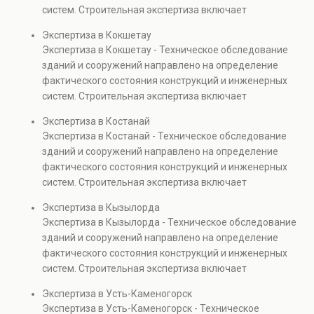
также при судебных разбирательствах и технических
систем. Строительная экспертиза включает
проверках.
диагностику повреждений, анализ прочности
Экспертиза в Кокшетау
элементов и оценку эксплуатационной безопасности.
Экспертиза в Кокшетау - Техническое обследование
Услуга востребована при покупке недвижимости,
зданий и сооружений направлено на определение
капитальном ремонте и реконструкции объектов, а
фактического состояния конструкций и инженерных
также при судебных разбирательствах и технических
систем. Строительная экспертиза включает
проверках.
диагностику повреждений, анализ прочности
Экспертиза в Костанай
элементов и оценку эксплуатационной безопасности.
Экспертиза в Костанай - Техническое обследование
Услуга востребована при покупке недвижимости,
зданий и сооружений направлено на определение
капитальном ремонте и реконструкции объектов, а
фактического состояния конструкций и инженерных
также при судебных разбирательствах и технических
систем. Строительная экспертиза включает
проверках.
диагностику повреждений, анализ прочности
Экспертиза в Кызылорда
элементов и оценку эксплуатационной безопасности.
Экспертиза в Кызылорда - Техническое обследование
Услуга востребована при покупке недвижимости,
зданий и сооружений направлено на определение
капитальном ремонте и реконструкции объектов, а
фактического состояния конструкций и инженерных
также при судебных разбирательствах и технических
систем. Строительная экспертиза включает
проверках.
диагностику повреждений, анализ прочности
Экспертиза в Усть-Каменогорск
элементов и оценку эксплуатационной безопасности.
Экспертиза в Усть-Каменогорск - Техническое