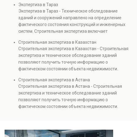
диагностику повреждений, анализ прочности
Экспертиза в Тараз
элементов и оценку эксплуатационной безопасности.
Экспертиза в Тараз - Техническое обследование
Услуга востребована при покупке недвижимости,
зданий и сооружений направлено на определение
капитальном ремонте и реконструкции объектов, а
фактического состояния конструкций и инженерных
также при судебных разбирательствах и технических
систем. Строительная экспертиза включает
проверках.
диагностику повреждений, анализ прочности
Строительная экспертиза в Казахстан
элементов и оценку эксплуатационной безопасности.
Строительная экспертиза в Казахстан - Строительная
Услуга востребована при покупке недвижимости,
экспертиза и техническое обследование зданий
капитальном ремонте и реконструкции объектов, а
позволяют получить точную информацию о
также при судебных разбирательствах и технических
фактическом состоянии объекта недвижимости.
проверках.
Проводится анализ фундаментов, стен, перекрытий и
Строительная экспертиза в Астана
инженерных систем с выявлением скрытых дефектов
Строительная экспертиза в Астана - Строительная
и нарушений. Услуга используется для проверки
экспертиза и техническое обследование зданий
качества строительства, подготовки к реконструкции,
позволяют получить точную информацию о
оценки рисков и судебных разбирательств.
фактическом состоянии объекта недвижимости.
Результатом является официальное техническое
Проводится анализ фундаментов, стен, перекрытий и
заключение, имеющее юридическую силу.
инженерных систем с выявлением скрытых дефектов
и нарушений. Услуга используется для проверки
качества строительства, подготовки к реконструкции,