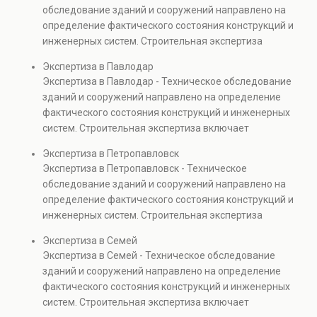
Услуга востребована при покупке недвижимости,
обследование зданий и сооружений направлено на
капитальном ремонте и реконструкции объектов, а
определение фактического состояния конструкций и
также при судебных разбирательствах и технических
инженерных систем. Строительная экспертиза
проверках.
включает диагностику повреждений, анализ
Экспертиза в Павлодар
прочности элементов и оценку эксплуатационной
Экспертиза в Павлодар - Техническое обследование
безопасности. Услуга востребована при покупке
зданий и сооружений направлено на определение
недвижимости, капитальном ремонте и реконструкции
фактического состояния конструкций и инженерных
объектов, а также при судебных разбирательствах и
систем. Строительная экспертиза включает
технических проверках.
диагностику повреждений, анализ прочности
Экспертиза в Петропавловск
элементов и оценку эксплуатационной безопасности.
Экспертиза в Петропавловск - Техническое
Услуга востребована при покупке недвижимости,
обследование зданий и сооружений направлено на
капитальном ремонте и реконструкции объектов, а
определение фактического состояния конструкций и
также при судебных разбирательствах и технических
инженерных систем. Строительная экспертиза
проверках.
включает диагностику повреждений, анализ
Экспертиза в Семей
прочности элементов и оценку эксплуатационной
Экспертиза в Семей - Техническое обследование
безопасности. Услуга востребована при покупке
зданий и сооружений направлено на определение
недвижимости, капитальном ремонте и реконструкции
фактического состояния конструкций и инженерных
объектов, а также при судебных разбирательствах и
систем. Строительная экспертиза включает
технических проверках.