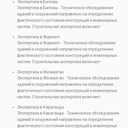
Экспертиза в Балхаш
элементов и оценку эксплуатационной безопасности.
Экспертиза в Балхаш - Техническое обследование
Услуга востребована при покупке недвижимости,
зданий и сооружений направлено на определение
капитальном ремонте и реконструкции объектов, а
фактического состояния конструкций и инженерных
также при судебных разбирательствах и технических
систем. Строительная экспертиза включает
проверках.
диагностику повреждений, анализ прочности
Экспертиза в Жаркент
элементов и оценку эксплуатационной безопасности.
Экспертиза в Жаркент - Техническое обследование
Услуга востребована при покупке недвижимости,
зданий и сооружений направлено на определение
капитальном ремонте и реконструкции объектов, а
фактического состояния конструкций и инженерных
также при судебных разбирательствах и технических
систем. Строительная экспертиза включает
проверках.
диагностику повреждений, анализ прочности
Экспертиза в Жезказган
элементов и оценку эксплуатационной безопасности.
Экспертиза в Жезказган - Техническое обследование
Услуга востребована при покупке недвижимости,
зданий и сооружений направлено на определение
капитальном ремонте и реконструкции объектов, а
фактического состояния конструкций и инженерных
также при судебных разбирательствах и технических
систем. Строительная экспертиза включает
проверках.
диагностику повреждений, анализ прочности
Экспертиза в Караганда
элементов и оценку эксплуатационной безопасности.
Экспертиза в Караганда - Техническое обследование
Услуга востребована при покупке недвижимости,
зданий и сооружений направлено на определение
капитальном ремонте и реконструкции объектов, а
фактического состояния конструкций и инженерных