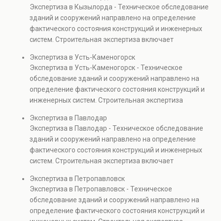
элементов и оценку эксплуатационной безопасности.
Экспертиза в Кызылорда - Техническое обследование
Услуга востребована при покупке недвижимости,
зданий и сооружений направлено на определение
капитальном ремонте и реконструкции объектов, а
фактического состояния конструкций и инженерных
также при судебных разбирательствах и технических
систем. Строительная экспертиза включает
проверках.
диагностику повреждений, анализ прочности
Экспертиза в Усть-Каменогорск
элементов и оценку эксплуатационной безопасности.
Экспертиза в Усть-Каменогорск - Техническое
Услуга востребована при покупке недвижимости,
обследование зданий и сооружений направлено на
капитальном ремонте и реконструкции объектов, а
определение фактического состояния конструкций и
также при судебных разбирательствах и технических
инженерных систем. Строительная экспертиза
проверках.
включает диагностику повреждений, анализ
Экспертиза в Павлодар
прочности элементов и оценку эксплуатационной
Экспертиза в Павлодар - Техническое обследование
безопасности. Услуга востребована при покупке
зданий и сооружений направлено на определение
недвижимости, капитальном ремонте и реконструкции
фактического состояния конструкций и инженерных
объектов, а также при судебных разбирательствах и
систем. Строительная экспертиза включает
технических проверках.
диагностику повреждений, анализ прочности
Экспертиза в Петропавловск
элементов и оценку эксплуатационной безопасности.
Экспертиза в Петропавловск - Техническое
Услуга востребована при покупке недвижимости,
обследование зданий и сооружений направлено на
капитальном ремонте и реконструкции объектов, а
определение фактического состояния конструкций и
также при судебных разбирательствах и технических