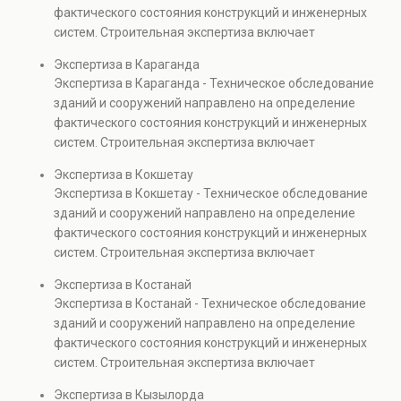
капитальном ремонте и реконструкции объектов, а
фактического состояния конструкций и инженерных
также при судебных разбирательствах и технических
систем. Строительная экспертиза включает
проверках.
диагностику повреждений, анализ прочности
Экспертиза в Караганда
элементов и оценку эксплуатационной безопасности.
Экспертиза в Караганда - Техническое обследование
Услуга востребована при покупке недвижимости,
зданий и сооружений направлено на определение
капитальном ремонте и реконструкции объектов, а
фактического состояния конструкций и инженерных
также при судебных разбирательствах и технических
систем. Строительная экспертиза включает
проверках.
диагностику повреждений, анализ прочности
Экспертиза в Кокшетау
элементов и оценку эксплуатационной безопасности.
Экспертиза в Кокшетау - Техническое обследование
Услуга востребована при покупке недвижимости,
зданий и сооружений направлено на определение
капитальном ремонте и реконструкции объектов, а
фактического состояния конструкций и инженерных
также при судебных разбирательствах и технических
систем. Строительная экспертиза включает
проверках.
диагностику повреждений, анализ прочности
Экспертиза в Костанай
элементов и оценку эксплуатационной безопасности.
Экспертиза в Костанай - Техническое обследование
Услуга востребована при покупке недвижимости,
зданий и сооружений направлено на определение
капитальном ремонте и реконструкции объектов, а
фактического состояния конструкций и инженерных
также при судебных разбирательствах и технических
систем. Строительная экспертиза включает
проверках.
диагностику повреждений, анализ прочности
Экспертиза в Кызылорда