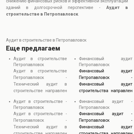
снижению финансовых рисков и эффективной эксплуатации
зданий в долгосрочной перспективе -
Аудит в
строительстве в Петропавловск
.
Аудит в строительстве в Петропавловск
Еще предлагаем
Аудит в строительстве
Финансовый аудит
Петропавловск
Петропавловск
Аудит в строительстве
Финансовый аудит
Петропавловск -
Петропавловск -
Технический аудит в
Финансовый аудит
строительстве направлен
строительства направлен
на проверку надежности
на контроль
Аудит в строительстве -
Финансовый аудит -
зданий, качества
обоснованности расходов
Петропавловск
Петропавловск
строительных работ и
и соответствия затрат
Аудит в строительстве -
Финансовый аудит -
соответствия проектным
проектной документации.
Петропавловск -
Петропавловск -
решениям. В процессе
В процессе анализа
Технический аудит в
Финансовый аудит
обследования
проверяются сметы,
строительстве направлен
строительства направлен