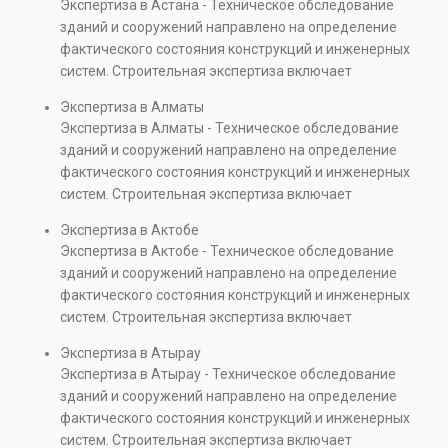
обеспечения
нарушения финансовой
Экспертиза в Астана - Техническое обследование
Услуга востребована при покупке недвижимости,
безопасности
дисциплины при
зданий и сооружений направлено на определение
капитальном ремонте и реконструкции объектов, а
эксплуатации
реализации строительных
фактического состояния конструкций и инженерных
также при судебных разбирательствах и технических
строительных объектов.
проектов.
систем. Строительная экспертиза включает
проверках.
диагностику повреждений, анализ прочности
Экспертиза в Алматы
элементов и оценку эксплуатационной безопасности.
Экспертиза в Алматы - Техническое обследование
Услуга востребована при покупке недвижимости,
зданий и сооружений направлено на определение
капитальном ремонте и реконструкции объектов, а
фактического состояния конструкций и инженерных
также при судебных разбирательствах и технических
систем. Строительная экспертиза включает
проверках.
диагностику повреждений, анализ прочности
Экспертиза в Актобе
элементов и оценку эксплуатационной безопасности.
Экспертиза в Актобе - Техническое обследование
Услуга востребована при покупке недвижимости,
зданий и сооружений направлено на определение
капитальном ремонте и реконструкции объектов, а
фактического состояния конструкций и инженерных
также при судебных разбирательствах и технических
систем. Строительная экспертиза включает
проверках.
диагностику повреждений, анализ прочности
Экспертиза в Атырау
элементов и оценку эксплуатационной безопасности.
Экспертиза в Атырау - Техническое обследование
Услуга востребована при покупке недвижимости,
зданий и сооружений направлено на определение
капитальном ремонте и реконструкции объектов, а
фактического состояния конструкций и инженерных
также при судебных разбирательствах и технических
систем. Строительная экспертиза включает