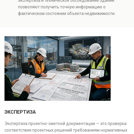
экспертиза и техническое обследование зданий
качества строительства, подготовки к реконструкции,
позволяют получить точную информацию о
оценки рисков и судебных разбирательств.
фактическом состоянии объекта недвижимости.
Результатом является официальное техническое
Проводится анализ фундаментов, стен, перекрытий и
заключение, имеющее юридическую силу.
инженерных систем с выявлением скрытых дефектов
и нарушений. Услуга используется для проверки
качества строительства, подготовки к реконструкции,
оценки рисков и судебных разбирательств.
Результатом является официальное техническое
заключение, имеющее юридическую силу.
ЭКСПЕРТИЗА
Экспертиза проектно-сметной документации — это проверка
соответствия проектных решений требованиям нормативных