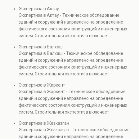
проверках.
диагностику повреждений, анализ прочности
Экспертиза в Актау
элементов и оценку эксплуатационной безопасности.
Экспертиза в Актау - Техническое обследование
Услуга востребована при покупке недвижимости,
зданий и сооружений направлено на определение
капитальном ремонте и реконструкции объектов, а
фактического состояния конструкций и инженерных
также при судебных разбирательствах и технических
систем. Строительная экспертиза включает
проверках.
диагностику повреждений, анализ прочности
Экспертиза в Балхаш
элементов и оценку эксплуатационной безопасности.
Экспертиза в Балхаш - Техническое обследование
Услуга востребована при покупке недвижимости,
зданий и сооружений направлено на определение
капитальном ремонте и реконструкции объектов, а
фактического состояния конструкций и инженерных
также при судебных разбирательствах и технических
систем. Строительная экспертиза включает
проверках.
диагностику повреждений, анализ прочности
Экспертиза в Жаркент
элементов и оценку эксплуатационной безопасности.
Экспертиза в Жаркент - Техническое обследование
Услуга востребована при покупке недвижимости,
зданий и сооружений направлено на определение
капитальном ремонте и реконструкции объектов, а
фактического состояния конструкций и инженерных
также при судебных разбирательствах и технических
систем. Строительная экспертиза включает
проверках.
диагностику повреждений, анализ прочности
Экспертиза в Жезказган
элементов и оценку эксплуатационной безопасности.
Экспертиза в Жезказган - Техническое обследование
Услуга востребована при покупке недвижимости,
зданий и сооружений направлено на определение