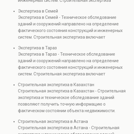
инженерных систем. Строительная экспертиза
проверках.
включает диагностику повреждений, анализ
Экспертиза в Семей
прочности элементов и оценку эксплуатационной
Экспертиза в Семей - Техническое обследование
безопасности. Услуга востребована при покупке
зданий и сооружений направлено на определение
недвижимости, капитальном ремонте и реконструкции
фактического состояния конструкций и инженерных
объектов, а также при судебных разбирательствах и
систем. Строительная экспертиза включает
технических проверках.
диагностику повреждений, анализ прочности
Экспертиза в Тараз
элементов и оценку эксплуатационной безопасности.
Экспертиза в Тараз - Техническое обследование
Услуга востребована при покупке недвижимости,
зданий и сооружений направлено на определение
капитальном ремонте и реконструкции объектов, а
фактического состояния конструкций и инженерных
также при судебных разбирательствах и технических
систем. Строительная экспертиза включает
проверках.
диагностику повреждений, анализ прочности
Строительная экспертиза в Казахстан
элементов и оценку эксплуатационной безопасности.
Строительная экспертиза в Казахстан - Строительная
Услуга востребована при покупке недвижимости,
экспертиза и техническое обследование зданий
капитальном ремонте и реконструкции объектов, а
позволяют получить точную информацию о
также при судебных разбирательствах и технических
фактическом состоянии объекта недвижимости.
проверках.
Проводится анализ фундаментов, стен, перекрытий и
Строительная экспертиза в Астана
инженерных систем с выявлением скрытых дефектов
Строительная экспертиза в Астана - Строительная
и нарушений. Услуга используется для проверки