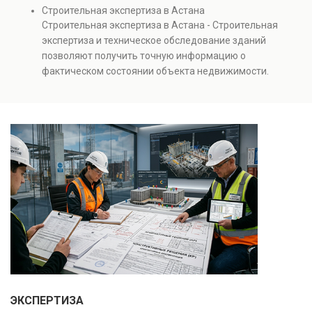
Проводится анализ фундаментов, стен, перекрытий и
Строительная экспертиза в Астана
инженерных систем с выявлением скрытых дефектов
Строительная экспертиза в Астана - Строительная
и нарушений. Услуга используется для проверки
экспертиза и техническое обследование зданий
качества строительства, подготовки к реконструкции,
позволяют получить точную информацию о
оценки рисков и судебных разбирательств.
фактическом состоянии объекта недвижимости.
Результатом является официальное техническое
Проводится анализ фундаментов, стен, перекрытий и
заключение, имеющее юридическую силу.
инженерных систем с выявлением скрытых дефектов
и нарушений. Услуга используется для проверки
качества строительства, подготовки к реконструкции,
оценки рисков и судебных разбирательств.
Результатом является официальное техническое
заключение, имеющее юридическую силу.
ЭКСПЕРТИЗА