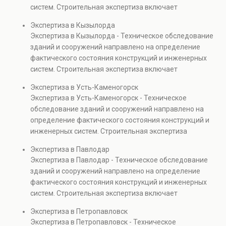
также при судебных разбирательствах и технических
систем. Строительная экспертиза включает
проверках.
диагностику повреждений, анализ прочности
Экспертиза в Кызылорда
элементов и оценку эксплуатационной безопасности.
Экспертиза в Кызылорда - Техническое обследование
Услуга востребована при покупке недвижимости,
зданий и сооружений направлено на определение
капитальном ремонте и реконструкции объектов, а
фактического состояния конструкций и инженерных
также при судебных разбирательствах и технических
систем. Строительная экспертиза включает
проверках.
диагностику повреждений, анализ прочности
Экспертиза в Усть-Каменогорск
элементов и оценку эксплуатационной безопасности.
Экспертиза в Усть-Каменогорск - Техническое
Услуга востребована при покупке недвижимости,
обследование зданий и сооружений направлено на
капитальном ремонте и реконструкции объектов, а
определение фактического состояния конструкций и
также при судебных разбирательствах и технических
инженерных систем. Строительная экспертиза
проверках.
включает диагностику повреждений, анализ
Экспертиза в Павлодар
прочности элементов и оценку эксплуатационной
Экспертиза в Павлодар - Техническое обследование
безопасности. Услуга востребована при покупке
зданий и сооружений направлено на определение
недвижимости, капитальном ремонте и реконструкции
фактического состояния конструкций и инженерных
объектов, а также при судебных разбирательствах и
систем. Строительная экспертиза включает
технических проверках.
диагностику повреждений, анализ прочности
Экспертиза в Петропавловск
элементов и оценку эксплуатационной безопасности.
Экспертиза в Петропавловск - Техническое