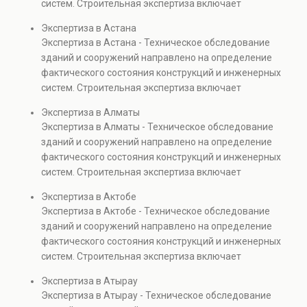
систем. Строительная экспертиза включает
диагностику повреждений, анализ прочности
Экспертиза в Астана
элементов и оценку эксплуатационной безопасности.
Экспертиза в Астана - Техническое обследование
Услуга востребована при покупке недвижимости,
зданий и сооружений направлено на определение
капитальном ремонте и реконструкции объектов, а
фактического состояния конструкций и инженерных
также при судебных разбирательствах и технических
систем. Строительная экспертиза включает
проверках.
диагностику повреждений, анализ прочности
Экспертиза в Алматы
элементов и оценку эксплуатационной безопасности.
Экспертиза в Алматы - Техническое обследование
Услуга востребована при покупке недвижимости,
зданий и сооружений направлено на определение
капитальном ремонте и реконструкции объектов, а
фактического состояния конструкций и инженерных
также при судебных разбирательствах и технических
систем. Строительная экспертиза включает
проверках.
диагностику повреждений, анализ прочности
Экспертиза в Актобе
элементов и оценку эксплуатационной безопасности.
Экспертиза в Актобе - Техническое обследование
Услуга востребована при покупке недвижимости,
зданий и сооружений направлено на определение
капитальном ремонте и реконструкции объектов, а
фактического состояния конструкций и инженерных
также при судебных разбирательствах и технических
систем. Строительная экспертиза включает
проверках.
диагностику повреждений, анализ прочности
Экспертиза в Атырау
элементов и оценку эксплуатационной безопасности.
Экспертиза в Атырау - Техническое обследование
Услуга востребована при покупке недвижимости,