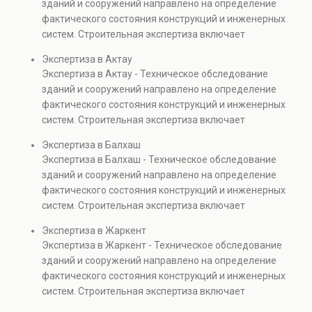
зданий и сооружений направлено на определение
капитальном ремонте и реконструкции объектов, а
фактического состояния конструкций и инженерных
также при судебных разбирательствах и технических
систем. Строительная экспертиза включает
проверках.
диагностику повреждений, анализ прочности
Экспертиза в Актау
элементов и оценку эксплуатационной безопасности.
Экспертиза в Актау - Техническое обследование
Услуга востребована при покупке недвижимости,
зданий и сооружений направлено на определение
капитальном ремонте и реконструкции объектов, а
фактического состояния конструкций и инженерных
также при судебных разбирательствах и технических
систем. Строительная экспертиза включает
проверках.
диагностику повреждений, анализ прочности
Экспертиза в Балхаш
элементов и оценку эксплуатационной безопасности.
Экспертиза в Балхаш - Техническое обследование
Услуга востребована при покупке недвижимости,
зданий и сооружений направлено на определение
капитальном ремонте и реконструкции объектов, а
фактического состояния конструкций и инженерных
также при судебных разбирательствах и технических
систем. Строительная экспертиза включает
проверках.
диагностику повреждений, анализ прочности
Экспертиза в Жаркент
элементов и оценку эксплуатационной безопасности.
Экспертиза в Жаркент - Техническое обследование
Услуга востребована при покупке недвижимости,
зданий и сооружений направлено на определение
капитальном ремонте и реконструкции объектов, а
фактического состояния конструкций и инженерных
также при судебных разбирательствах и технических
систем. Строительная экспертиза включает
проверках.
диагностику повреждений, анализ прочности