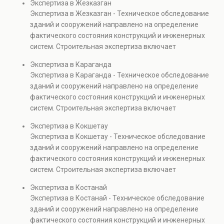
Экспертиза в Жезказган
элементов и оценку эксплуатационной безопасности.
Экспертиза в Жезказган - Техническое обследование
Услуга востребована при покупке недвижимости,
зданий и сооружений направлено на определение
капитальном ремонте и реконструкции объектов, а
фактического состояния конструкций и инженерных
также при судебных разбирательствах и технических
систем. Строительная экспертиза включает
проверках.
диагностику повреждений, анализ прочности
Экспертиза в Караганда
элементов и оценку эксплуатационной безопасности.
Экспертиза в Караганда - Техническое обследование
Услуга востребована при покупке недвижимости,
зданий и сооружений направлено на определение
капитальном ремонте и реконструкции объектов, а
фактического состояния конструкций и инженерных
также при судебных разбирательствах и технических
систем. Строительная экспертиза включает
проверках.
диагностику повреждений, анализ прочности
Экспертиза в Кокшетау
элементов и оценку эксплуатационной безопасности.
Экспертиза в Кокшетау - Техническое обследование
Услуга востребована при покупке недвижимости,
зданий и сооружений направлено на определение
капитальном ремонте и реконструкции объектов, а
фактического состояния конструкций и инженерных
также при судебных разбирательствах и технических
систем. Строительная экспертиза включает
проверках.
диагностику повреждений, анализ прочности
Экспертиза в Костанай
элементов и оценку эксплуатационной безопасности.
Экспертиза в Костанай - Техническое обследование
Услуга востребована при покупке недвижимости,
зданий и сооружений направлено на определение
капитальном ремонте и реконструкции объектов, а
фактического состояния конструкций и инженерных