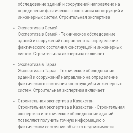
Услуга востребована при покупке недвижимости,
обследование зданий и сооружений направлено на
капитальном ремонте и реконструкции объектов, а
определение фактического состояния конструкций и
также при судебных разбирательствах и технических
инженерных систем. Строительная экспертиза
проверках.
включает диагностику повреждений, анализ
Экспертиза в Семей
прочности элементов и оценку эксплуатационной
Экспертиза в Семей - Техническое обследование
безопасности. Услуга востребована при покупке
зданий и сооружений направлено на определение
недвижимости, капитальном ремонте и реконструкции
фактического состояния конструкций и инженерных
объектов, а также при судебных разбирательствах и
систем. Строительная экспертиза включает
технических проверках.
диагностику повреждений, анализ прочности
Экспертиза в Тараз
элементов и оценку эксплуатационной безопасности.
Экспертиза в Тараз - Техническое обследование
Услуга востребована при покупке недвижимости,
зданий и сооружений направлено на определение
капитальном ремонте и реконструкции объектов, а
фактического состояния конструкций и инженерных
также при судебных разбирательствах и технических
систем. Строительная экспертиза включает
проверках.
диагностику повреждений, анализ прочности
Строительная экспертиза в Казахстан
элементов и оценку эксплуатационной безопасности.
Строительная экспертиза в Казахстан - Строительная
Услуга востребована при покупке недвижимости,
экспертиза и техническое обследование зданий
капитальном ремонте и реконструкции объектов, а
позволяют получить точную информацию о
также при судебных разбирательствах и технических
фактическом состоянии объекта недвижимости.
проверках.