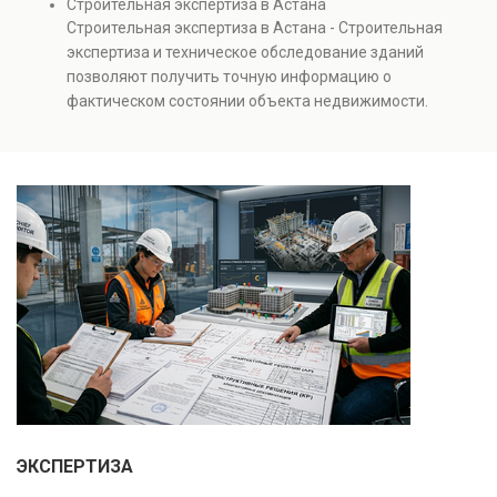
Строительная экспертиза в Астана
инженерных систем с выявлением скрытых дефектов
Строительная экспертиза в Астана - Строительная
и нарушений. Услуга используется для проверки
экспертиза и техническое обследование зданий
качества строительства, подготовки к реконструкции,
позволяют получить точную информацию о
оценки рисков и судебных разбирательств.
фактическом состоянии объекта недвижимости.
Результатом является официальное техническое
Проводится анализ фундаментов, стен, перекрытий и
заключение, имеющее юридическую силу.
инженерных систем с выявлением скрытых дефектов
и нарушений. Услуга используется для проверки
качества строительства, подготовки к реконструкции,
оценки рисков и судебных разбирательств.
Результатом является официальное техническое
заключение, имеющее юридическую силу.
ЭКСПЕРТИЗА