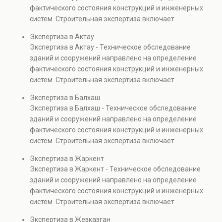
капитальном ремонте и реконструкции объектов, а
фактического состояния конструкций и инженерных
также при судебных разбирательствах и технических
систем. Строительная экспертиза включает
проверках.
диагностику повреждений, анализ прочности
Экспертиза в Актау
элементов и оценку эксплуатационной безопасности.
Экспертиза в Актау - Техническое обследование
Услуга востребована при покупке недвижимости,
зданий и сооружений направлено на определение
капитальном ремонте и реконструкции объектов, а
фактического состояния конструкций и инженерных
также при судебных разбирательствах и технических
систем. Строительная экспертиза включает
проверках.
диагностику повреждений, анализ прочности
Экспертиза в Балхаш
элементов и оценку эксплуатационной безопасности.
Экспертиза в Балхаш - Техническое обследование
Услуга востребована при покупке недвижимости,
зданий и сооружений направлено на определение
капитальном ремонте и реконструкции объектов, а
фактического состояния конструкций и инженерных
также при судебных разбирательствах и технических
систем. Строительная экспертиза включает
проверках.
диагностику повреждений, анализ прочности
Экспертиза в Жаркент
элементов и оценку эксплуатационной безопасности.
Экспертиза в Жаркент - Техническое обследование
Услуга востребована при покупке недвижимости,
зданий и сооружений направлено на определение
капитальном ремонте и реконструкции объектов, а
фактического состояния конструкций и инженерных
также при судебных разбирательствах и технических
систем. Строительная экспертиза включает
проверках.
диагностику повреждений, анализ прочности
Экспертиза в Жезказган