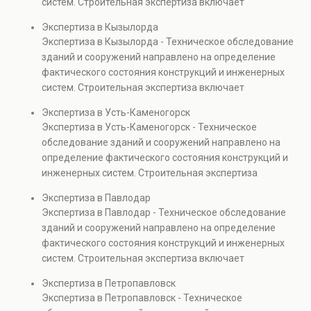
систем. Строительная экспертиза включает
проверках.
диагностику повреждений, анализ прочности
Экспертиза в Кызылорда
элементов и оценку эксплуатационной безопасности.
Экспертиза в Кызылорда - Техническое обследование
Услуга востребована при покупке недвижимости,
зданий и сооружений направлено на определение
капитальном ремонте и реконструкции объектов, а
фактического состояния конструкций и инженерных
также при судебных разбирательствах и технических
систем. Строительная экспертиза включает
проверках.
диагностику повреждений, анализ прочности
Экспертиза в Усть-Каменогорск
элементов и оценку эксплуатационной безопасности.
Экспертиза в Усть-Каменогорск - Техническое
Услуга востребована при покупке недвижимости,
обследование зданий и сооружений направлено на
капитальном ремонте и реконструкции объектов, а
определение фактического состояния конструкций и
также при судебных разбирательствах и технических
инженерных систем. Строительная экспертиза
проверках.
включает диагностику повреждений, анализ
Экспертиза в Павлодар
прочности элементов и оценку эксплуатационной
Экспертиза в Павлодар - Техническое обследование
безопасности. Услуга востребована при покупке
зданий и сооружений направлено на определение
недвижимости, капитальном ремонте и реконструкции
фактического состояния конструкций и инженерных
объектов, а также при судебных разбирательствах и
систем. Строительная экспертиза включает
технических проверках.
диагностику повреждений, анализ прочности
Экспертиза в Петропавловск
элементов и оценку эксплуатационной безопасности.
Экспертиза в Петропавловск - Техническое
Услуга востребована при покупке недвижимости,