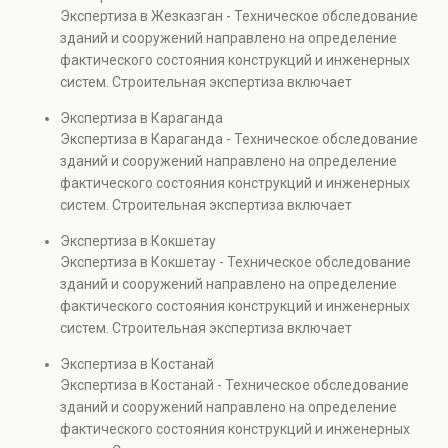
элементов и оценку эксплуатационной безопасности.
Экспертиза в Жезказган - Техническое обследование
Услуга востребована при покупке недвижимости,
зданий и сооружений направлено на определение
капитальном ремонте и реконструкции объектов, а
фактического состояния конструкций и инженерных
также при судебных разбирательствах и технических
систем. Строительная экспертиза включает
проверках.
диагностику повреждений, анализ прочности
Экспертиза в Караганда
элементов и оценку эксплуатационной безопасности.
Экспертиза в Караганда - Техническое обследование
Услуга востребована при покупке недвижимости,
зданий и сооружений направлено на определение
капитальном ремонте и реконструкции объектов, а
фактического состояния конструкций и инженерных
также при судебных разбирательствах и технических
систем. Строительная экспертиза включает
проверках.
диагностику повреждений, анализ прочности
Экспертиза в Кокшетау
элементов и оценку эксплуатационной безопасности.
Экспертиза в Кокшетау - Техническое обследование
Услуга востребована при покупке недвижимости,
зданий и сооружений направлено на определение
капитальном ремонте и реконструкции объектов, а
фактического состояния конструкций и инженерных
также при судебных разбирательствах и технических
систем. Строительная экспертиза включает
проверках.
диагностику повреждений, анализ прочности
Экспертиза в Костанай
элементов и оценку эксплуатационной безопасности.
Экспертиза в Костанай - Техническое обследование
Услуга востребована при покупке недвижимости,
зданий и сооружений направлено на определение
капитальном ремонте и реконструкции объектов, а
фактического состояния конструкций и инженерных
также при судебных разбирательствах и технических