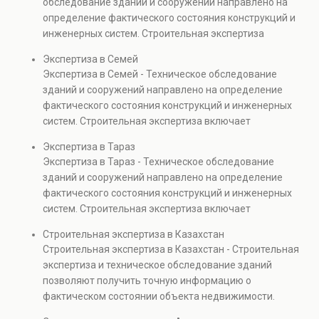
обследование зданий и сооружений направлено на
капитальном ремонте и реконструкции объектов, а
определение фактического состояния конструкций и
также при судебных разбирательствах и технических
инженерных систем. Строительная экспертиза
проверках.
включает диагностику повреждений, анализ
Экспертиза в Семей
прочности элементов и оценку эксплуатационной
Экспертиза в Семей - Техническое обследование
безопасности. Услуга востребована при покупке
зданий и сооружений направлено на определение
недвижимости, капитальном ремонте и реконструкции
фактического состояния конструкций и инженерных
объектов, а также при судебных разбирательствах и
систем. Строительная экспертиза включает
технических проверках.
диагностику повреждений, анализ прочности
Экспертиза в Тараз
элементов и оценку эксплуатационной безопасности.
Экспертиза в Тараз - Техническое обследование
Услуга востребована при покупке недвижимости,
зданий и сооружений направлено на определение
капитальном ремонте и реконструкции объектов, а
фактического состояния конструкций и инженерных
также при судебных разбирательствах и технических
систем. Строительная экспертиза включает
проверках.
диагностику повреждений, анализ прочности
Строительная экспертиза в Казахстан
элементов и оценку эксплуатационной безопасности.
Строительная экспертиза в Казахстан - Строительная
Услуга востребована при покупке недвижимости,
экспертиза и техническое обследование зданий
капитальном ремонте и реконструкции объектов, а
позволяют получить точную информацию о
также при судебных разбирательствах и технических
фактическом состоянии объекта недвижимости.
проверках.
Проводится анализ фундаментов, стен, перекрытий и