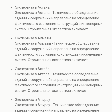
диагностику повреждений, анализ прочности
Экспертиза в Астана
элементов и оценку эксплуатационной безопасности.
Экспертиза в Астана - Техническое обследование
Услуга востребована при покупке недвижимости,
зданий и сооружений направлено на определение
капитальном ремонте и реконструкции объектов, а
фактического состояния конструкций и инженерных
также при судебных разбирательствах и технических
систем. Строительная экспертиза включает
проверках.
диагностику повреждений, анализ прочности
Экспертиза в Алматы
элементов и оценку эксплуатационной безопасности.
Экспертиза в Алматы - Техническое обследование
Услуга востребована при покупке недвижимости,
зданий и сооружений направлено на определение
капитальном ремонте и реконструкции объектов, а
фактического состояния конструкций и инженерных
также при судебных разбирательствах и технических
систем. Строительная экспертиза включает
проверках.
диагностику повреждений, анализ прочности
Экспертиза в Актобе
элементов и оценку эксплуатационной безопасности.
Экспертиза в Актобе - Техническое обследование
Услуга востребована при покупке недвижимости,
зданий и сооружений направлено на определение
капитальном ремонте и реконструкции объектов, а
фактического состояния конструкций и инженерных
также при судебных разбирательствах и технических
систем. Строительная экспертиза включает
проверках.
диагностику повреждений, анализ прочности
Экспертиза в Атырау
элементов и оценку эксплуатационной безопасности.
Экспертиза в Атырау - Техническое обследование
Услуга востребована при покупке недвижимости,
зданий и сооружений направлено на определение