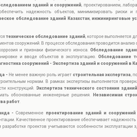
бследованием зданий и сооружений
, проектированием, лабор
обеспечить надежность объектов, минимизировать риски и п
ческое обследование зданий Казахстан
,
инжиниринговые усл
тся
техническое обследование зданий
, которое выполняется д
ментов сооружений. В процессе обследования проводится анализ 
коррозия и признаки физического износа.
Обследование здан
ланировке и вводе объектов в эксплуатацию.
Обследование т
агностика сооружений - Экспертиза зданий и сооружений в К
да -
Не менее важную роль играет
строительная экспертиза
, 
троительным нормам. В рамках экспертизы выполняется проверка
сти конструкций.
Экспертиза технического состояния здани
имать обоснованные инженерные решения.
Независимая стро
ва работ
.
анда -
Современное
проектирование зданий и сооружений
нтации. Качественное проектирование обеспечивает надежность
 разработке проектов учитываются особенности эксплуатации зд