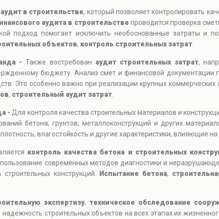
т
аудит в строительстве
, который позволяет контролировать кач
инансового аудита в строительстве
проводится проверка смет
кой подход помогает исключить необоснованные затраты и пов
роительных объектов
,
контроль строительных затрат
.
ганда -
Также востребован
аудит строительных затрат
, нап
вержденному бюджету. Анализ смет и финансовой документации 
дств. Это особенно важно при реализации крупных коммерческих
дов
,
строительный аудит затрат
.
да -
Для контроля качества строительных материалов и конструкц
ваний бетона, грунтов, металлоконструкций и других материал
плотность, влагостойкость и другие характеристики, влияющие на
является
контроль качества бетона и строительных констру
 Использование современных методов диагностики и неразрушающ
 строительных конструкций.
Испытание бетона
,
строительна
роительную экспертизу
,
техническое обследование соору
и надежность строительных объектов на всех этапах их жизненно