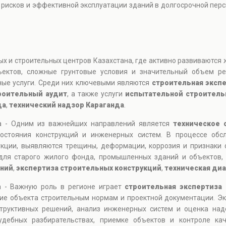
 рисков и эффективной эксплуатации зданий в долгосрочной перс
ых и строительных центров Казахстана, где активно развиваются
ъектов, сложные грунтовые условия и значительный объем ре
ые услуги. Среди них ключевыми являются
строительная эксп
роительный аудит
, а также услуги
испытательной строитель
да
,
технический надзор Караганда
.
да - Одним из важнейших направлений является
техническое 
остояния конструкций и инженерных систем. В процессе обс
укции, выявляются трещины, деформации, коррозия и признаки 
для старого жилого фонда, промышленных зданий и объектов,
аний
,
экспертиза строительных конструкций
,
техническая ди
а - Важную роль в регионе играет
строительная экспертиза 
ие объекта строительным нормам и проектной документации. Эк
структивных решений, анализ инженерных систем и оценка на
дебных разбирательствах, приемке объектов и контроле кач