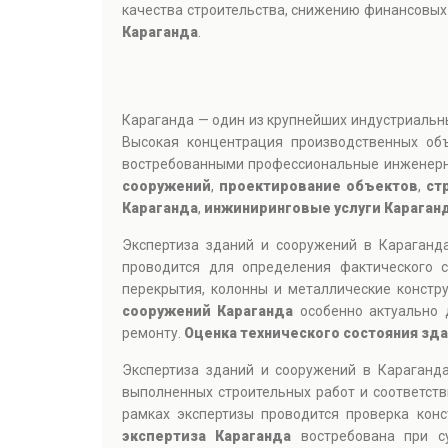
качества строительства, снижению финансовых
Караганда
.
Караганда — один из крупнейших индустриальн
Высокая концентрация производственных об
востребованными профессиональные инженерн
сооружений
,
проектирование объектов
,
ст
Караганда
,
инжиниринговые услуги Караган
Экспертиза зданий и сооружений в Караган
проводится для определения фактического с
перекрытия, колонны и металлические констр
сооружений Караганда
особенно актуально 
ремонту.
Оценка технического состояния зд
Экспертиза зданий и сооружений в Караганд
выполненных строительных работ и соответств
рамках экспертизы проводится проверка кон
экспертиза Караганда
востребована при су