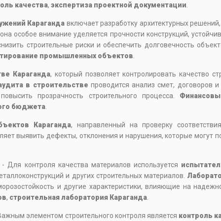
оль качества
,
экспертиза проектной документации
.
ужений Караганда
включает разработку архитектурных решений
она особое внимание уделяется прочности конструкций, устойчи
снизить строительные риски и обеспечить долговечность объек
тирование промышленных объектов
.
тве Караганда
, который позволяет контролировать качество ст
аудита в строительстве
проводится анализ смет, договоров и
повысить прозрачность строительного процесса.
Финансовы
ого бюджета
.
бъектов Караганда
, направленный на проверку соответств
яет выявить дефекты, отклонения и нарушения, которые могут п
 - Для контроля качества материалов используется
испытател
еталлоконструкций и других строительных материалов.
Лаборато
морозостойкость и другие характеристики, влияющие на надежн
ов
,
строительная лаборатория Караганда
.
 Важным элементом строительного контроля является
контроль к