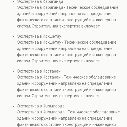
Экспертиза в Караганда
элементов и оценку эксплуатационной безопасности.
Экспертиза в Караганда - Техническое обследование
Услуга востребована при покупке недвижимости,
зданий и сооружений направлено на определение
капитальном ремонте и реконструкции объектов, а
фактического состояния конструкций и инженерных
также при судебных разбирательствах и технических
систем. Строительная экспертиза включает
проверках.
диагностику повреждений, анализ прочности
Экспертиза в Кокшетау
элементов и оценку эксплуатационной безопасности.
Экспертиза в Кокшетау - Техническое обследование
Услуга востребована при покупке недвижимости,
зданий и сооружений направлено на определение
капитальном ремонте и реконструкции объектов, а
фактического состояния конструкций и инженерных
также при судебных разбирательствах и технических
систем. Строительная экспертиза включает
проверках.
диагностику повреждений, анализ прочности
Экспертиза в Костанай
элементов и оценку эксплуатационной безопасности.
Экспертиза в Костанай - Техническое обследование
Услуга востребована при покупке недвижимости,
зданий и сооружений направлено на определение
капитальном ремонте и реконструкции объектов, а
фактического состояния конструкций и инженерных
также при судебных разбирательствах и технических
систем. Строительная экспертиза включает
проверках.
диагностику повреждений, анализ прочности
Экспертиза в Кызылорда
элементов и оценку эксплуатационной безопасности.
Экспертиза в Кызылорда - Техническое обследование
Услуга востребована при покупке недвижимости,
зданий и сооружений направлено на определение
капитальном ремонте и реконструкции объектов, а
фактического состояния конструкций и инженерных