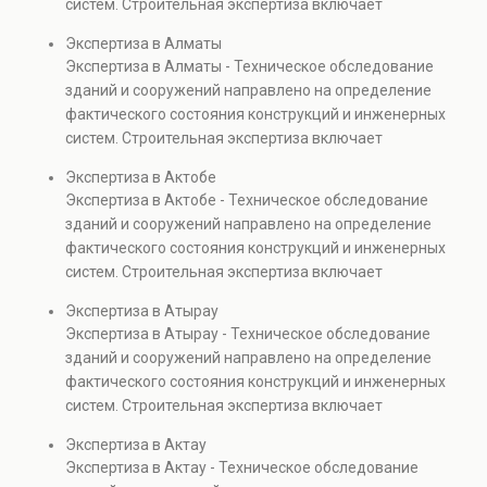
систем. Строительная экспертиза включает
проверках.
диагностику повреждений, анализ прочности
Экспертиза в Алматы
элементов и оценку эксплуатационной безопасности.
Экспертиза в Алматы - Техническое обследование
Услуга востребована при покупке недвижимости,
зданий и сооружений направлено на определение
капитальном ремонте и реконструкции объектов, а
фактического состояния конструкций и инженерных
также при судебных разбирательствах и технических
систем. Строительная экспертиза включает
проверках.
диагностику повреждений, анализ прочности
Экспертиза в Актобе
элементов и оценку эксплуатационной безопасности.
Экспертиза в Актобе - Техническое обследование
Услуга востребована при покупке недвижимости,
зданий и сооружений направлено на определение
капитальном ремонте и реконструкции объектов, а
фактического состояния конструкций и инженерных
также при судебных разбирательствах и технических
систем. Строительная экспертиза включает
проверках.
диагностику повреждений, анализ прочности
Экспертиза в Атырау
элементов и оценку эксплуатационной безопасности.
Экспертиза в Атырау - Техническое обследование
Услуга востребована при покупке недвижимости,
зданий и сооружений направлено на определение
капитальном ремонте и реконструкции объектов, а
фактического состояния конструкций и инженерных
также при судебных разбирательствах и технических
систем. Строительная экспертиза включает
проверках.
диагностику повреждений, анализ прочности
Экспертиза в Актау
элементов и оценку эксплуатационной безопасности.
Экспертиза в Актау - Техническое обследование
Услуга востребована при покупке недвижимости,