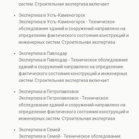
также при судебных разбирательствах и технических
систем. Строительная экспертиза включает
проверках.
диагностику повреждений, анализ прочности
Экспертиза в Усть-Каменогорск
элементов и оценку эксплуатационной безопасности.
Экспертиза в Усть-Каменогорск - Техническое
Услуга востребована при покупке недвижимости,
обследование зданий и сооружений направлено на
капитальном ремонте и реконструкции объектов, а
определение фактического состояния конструкций и
также при судебных разбирательствах и технических
инженерных систем. Строительная экспертиза
проверках.
включает диагностику повреждений, анализ
Экспертиза в Павлодар
прочности элементов и оценку эксплуатационной
Экспертиза в Павлодар - Техническое обследование
безопасности. Услуга востребована при покупке
зданий и сооружений направлено на определение
недвижимости, капитальном ремонте и реконструкции
фактического состояния конструкций и инженерных
объектов, а также при судебных разбирательствах и
систем. Строительная экспертиза включает
технических проверках.
диагностику повреждений, анализ прочности
Экспертиза в Петропавловск
элементов и оценку эксплуатационной безопасности.
Экспертиза в Петропавловск - Техническое
Услуга востребована при покупке недвижимости,
обследование зданий и сооружений направлено на
капитальном ремонте и реконструкции объектов, а
определение фактического состояния конструкций и
также при судебных разбирательствах и технических
инженерных систем. Строительная экспертиза
проверках.
включает диагностику повреждений, анализ
Экспертиза в Семей
прочности элементов и оценку эксплуатационной
Экспертиза в Семей - Техническое обследование