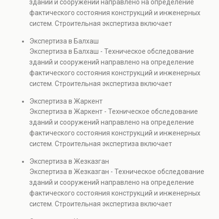
зданий и сооружений направлено на определение
капитальном ремонте и реконструкции объектов, а
фактического состояния конструкций и инженерных
также при судебных разбирательствах и технических
систем. Строительная экспертиза включает
проверках.
диагностику повреждений, анализ прочности
Экспертиза в Балхаш
элементов и оценку эксплуатационной безопасности.
Экспертиза в Балхаш - Техническое обследование
Услуга востребована при покупке недвижимости,
зданий и сооружений направлено на определение
капитальном ремонте и реконструкции объектов, а
фактического состояния конструкций и инженерных
также при судебных разбирательствах и технических
систем. Строительная экспертиза включает
проверках.
диагностику повреждений, анализ прочности
Экспертиза в Жаркент
элементов и оценку эксплуатационной безопасности.
Экспертиза в Жаркент - Техническое обследование
Услуга востребована при покупке недвижимости,
зданий и сооружений направлено на определение
капитальном ремонте и реконструкции объектов, а
фактического состояния конструкций и инженерных
также при судебных разбирательствах и технических
систем. Строительная экспертиза включает
проверках.
диагностику повреждений, анализ прочности
Экспертиза в Жезказган
элементов и оценку эксплуатационной безопасности.
Экспертиза в Жезказган - Техническое обследование
Услуга востребована при покупке недвижимости,
зданий и сооружений направлено на определение
капитальном ремонте и реконструкции объектов, а
фактического состояния конструкций и инженерных
также при судебных разбирательствах и технических
систем. Строительная экспертиза включает
проверках.
диагностику повреждений, анализ прочности