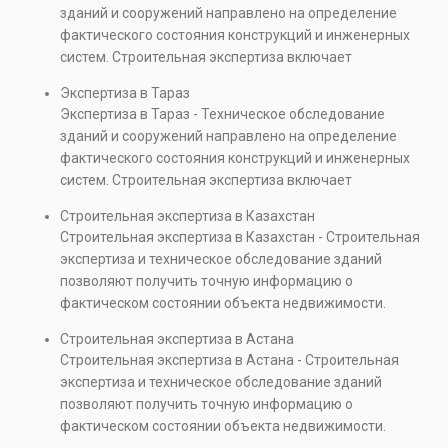
безопасности. Услуга востребована при покупке
зданий и сооружений направлено на определение
недвижимости, капитальном ремонте и реконструкции
фактического состояния конструкций и инженерных
объектов, а также при судебных разбирательствах и
систем. Строительная экспертиза включает
технических проверках.
диагностику повреждений, анализ прочности
Экспертиза в Тараз
элементов и оценку эксплуатационной безопасности.
Экспертиза в Тараз - Техническое обследование
Услуга востребована при покупке недвижимости,
зданий и сооружений направлено на определение
капитальном ремонте и реконструкции объектов, а
фактического состояния конструкций и инженерных
также при судебных разбирательствах и технических
систем. Строительная экспертиза включает
проверках.
диагностику повреждений, анализ прочности
Строительная экспертиза в Казахстан
элементов и оценку эксплуатационной безопасности.
Строительная экспертиза в Казахстан - Строительная
Услуга востребована при покупке недвижимости,
экспертиза и техническое обследование зданий
капитальном ремонте и реконструкции объектов, а
позволяют получить точную информацию о
также при судебных разбирательствах и технических
фактическом состоянии объекта недвижимости.
проверках.
Проводится анализ фундаментов, стен, перекрытий и
Строительная экспертиза в Астана
инженерных систем с выявлением скрытых дефектов
Строительная экспертиза в Астана - Строительная
и нарушений. Услуга используется для проверки
экспертиза и техническое обследование зданий
качества строительства, подготовки к реконструкции,
позволяют получить точную информацию о
оценки рисков и судебных разбирательств.
фактическом состоянии объекта недвижимости.
Результатом является официальное техническое