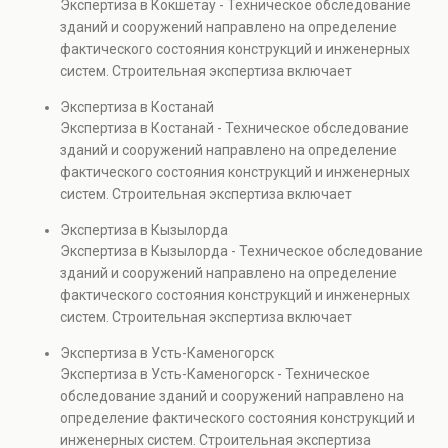
Экспертиза в Кокшетау - Техническое обследование
Услуга востребована при покупке недвижимости,
зданий и сооружений направлено на определение
капитальном ремонте и реконструкции объектов, а
фактического состояния конструкций и инженерных
также при судебных разбирательствах и технических
систем. Строительная экспертиза включает
проверках.
диагностику повреждений, анализ прочности
Экспертиза в Костанай
элементов и оценку эксплуатационной безопасности.
Экспертиза в Костанай - Техническое обследование
Услуга востребована при покупке недвижимости,
зданий и сооружений направлено на определение
капитальном ремонте и реконструкции объектов, а
фактического состояния конструкций и инженерных
также при судебных разбирательствах и технических
систем. Строительная экспертиза включает
проверках.
диагностику повреждений, анализ прочности
Экспертиза в Кызылорда
элементов и оценку эксплуатационной безопасности.
Экспертиза в Кызылорда - Техническое обследование
Услуга востребована при покупке недвижимости,
зданий и сооружений направлено на определение
капитальном ремонте и реконструкции объектов, а
фактического состояния конструкций и инженерных
также при судебных разбирательствах и технических
систем. Строительная экспертиза включает
проверках.
диагностику повреждений, анализ прочности
Экспертиза в Усть-Каменогорск
элементов и оценку эксплуатационной безопасности.
Экспертиза в Усть-Каменогорск - Техническое
Услуга востребована при покупке недвижимости,
обследование зданий и сооружений направлено на
капитальном ремонте и реконструкции объектов, а
определение фактического состояния конструкций и
также при судебных разбирательствах и технических
инженерных систем. Строительная экспертиза