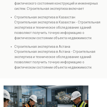
капитальном ремонте и реконструкции объектов, а
фактического состояния конструкций и инженерных
также при судебных разбирательствах и технических
систем. Строительная экспертиза включает
проверках.
диагностику повреждений, анализ прочности
Строительная экспертиза в Казахстан
элементов и оценку эксплуатационной безопасности.
Строительная экспертиза в Казахстан - Строительная
Услуга востребована при покупке недвижимости,
экспертиза и техническое обследование зданий
капитальном ремонте и реконструкции объектов, а
позволяют получить точную информацию о
также при судебных разбирательствах и технических
фактическом состоянии объекта недвижимости.
проверках.
Проводится анализ фундаментов, стен, перекрытий и
Строительная экспертиза в Астана
инженерных систем с выявлением скрытых дефектов
Строительная экспертиза в Астана - Строительная
и нарушений. Услуга используется для проверки
экспертиза и техническое обследование зданий
качества строительства, подготовки к реконструкции,
позволяют получить точную информацию о
оценки рисков и судебных разбирательств.
фактическом состоянии объекта недвижимости.
Результатом является официальное техническое
Проводится анализ фундаментов, стен, перекрытий и
заключение, имеющее юридическую силу.
инженерных систем с выявлением скрытых дефектов
и нарушений. Услуга используется для проверки
качества строительства, подготовки к реконструкции,
оценки рисков и судебных разбирательств.
Результатом является официальное техническое
заключение, имеющее юридическую силу.