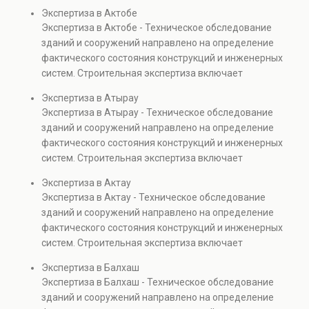
диагностику повреждений, анализ прочности
Экспертиза в Актобе
элементов и оценку эксплуатационной безопасности.
Экспертиза в Актобе - Техническое обследование
Услуга востребована при покупке недвижимости,
зданий и сооружений направлено на определение
капитальном ремонте и реконструкции объектов, а
фактического состояния конструкций и инженерных
также при судебных разбирательствах и технических
систем. Строительная экспертиза включает
проверках.
диагностику повреждений, анализ прочности
Экспертиза в Атырау
элементов и оценку эксплуатационной безопасности.
Экспертиза в Атырау - Техническое обследование
Услуга востребована при покупке недвижимости,
зданий и сооружений направлено на определение
капитальном ремонте и реконструкции объектов, а
фактического состояния конструкций и инженерных
также при судебных разбирательствах и технических
систем. Строительная экспертиза включает
проверках.
диагностику повреждений, анализ прочности
Экспертиза в Актау
элементов и оценку эксплуатационной безопасности.
Экспертиза в Актау - Техническое обследование
Услуга востребована при покупке недвижимости,
зданий и сооружений направлено на определение
капитальном ремонте и реконструкции объектов, а
фактического состояния конструкций и инженерных
также при судебных разбирательствах и технических
систем. Строительная экспертиза включает
проверках.
диагностику повреждений, анализ прочности
Экспертиза в Балхаш
элементов и оценку эксплуатационной безопасности.
Экспертиза в Балхаш - Техническое обследование
Услуга востребована при покупке недвижимости,
зданий и сооружений направлено на определение
капитальном ремонте и реконструкции объектов, а