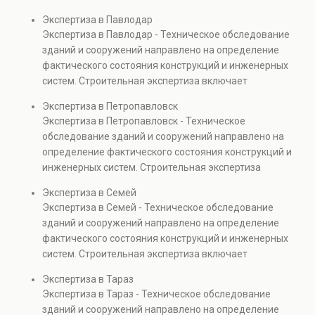
проверках.
включает диагностику повреждений, анализ
Экспертиза в Павлодар
прочности элементов и оценку эксплуатационной
Экспертиза в Павлодар - Техническое обследование
безопасности. Услуга востребована при покупке
зданий и сооружений направлено на определение
недвижимости, капитальном ремонте и реконструкции
фактического состояния конструкций и инженерных
объектов, а также при судебных разбирательствах и
систем. Строительная экспертиза включает
технических проверках.
диагностику повреждений, анализ прочности
Экспертиза в Петропавловск
элементов и оценку эксплуатационной безопасности.
Экспертиза в Петропавловск - Техническое
Услуга востребована при покупке недвижимости,
обследование зданий и сооружений направлено на
капитальном ремонте и реконструкции объектов, а
определение фактического состояния конструкций и
также при судебных разбирательствах и технических
инженерных систем. Строительная экспертиза
проверках.
включает диагностику повреждений, анализ
Экспертиза в Семей
прочности элементов и оценку эксплуатационной
Экспертиза в Семей - Техническое обследование
безопасности. Услуга востребована при покупке
зданий и сооружений направлено на определение
недвижимости, капитальном ремонте и реконструкции
фактического состояния конструкций и инженерных
объектов, а также при судебных разбирательствах и
систем. Строительная экспертиза включает
технических проверках.
диагностику повреждений, анализ прочности
Экспертиза в Тараз
элементов и оценку эксплуатационной безопасности.
Экспертиза в Тараз - Техническое обследование
Услуга востребована при покупке недвижимости,
зданий и сооружений направлено на определение