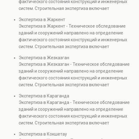
фактического состояния конструкций и инженерных
также при судебных разбирательствах и технических
систем. Строительная экспертиза включает
проверках.
диагностику повреждений, анализ прочности
Экспертиза в Жаркент
элементов и оценку эксплуатационной безопасности.
Экспертиза в Жаркент - Техническое обследование
Услуга востребована при покупке недвижимости,
зданий и сооружений направлено на определение
капитальном ремонте и реконструкции объектов, а
фактического состояния конструкций и инженерных
также при судебных разбирательствах и технических
систем. Строительная экспертиза включает
проверках.
диагностику повреждений, анализ прочности
Экспертиза в Жезказган
элементов и оценку эксплуатационной безопасности.
Экспертиза в Жезказган - Техническое обследование
Услуга востребована при покупке недвижимости,
зданий и сооружений направлено на определение
капитальном ремонте и реконструкции объектов, а
фактического состояния конструкций и инженерных
также при судебных разбирательствах и технических
систем. Строительная экспертиза включает
проверках.
диагностику повреждений, анализ прочности
Экспертиза в Караганда
элементов и оценку эксплуатационной безопасности.
Экспертиза в Караганда - Техническое обследование
Услуга востребована при покупке недвижимости,
зданий и сооружений направлено на определение
капитальном ремонте и реконструкции объектов, а
фактического состояния конструкций и инженерных
также при судебных разбирательствах и технических
систем. Строительная экспертиза включает
проверках.
диагностику повреждений, анализ прочности
Экспертиза в Кокшетау
элементов и оценку эксплуатационной безопасности.