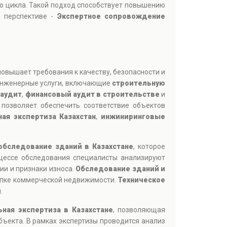
го цикла. Такой подход способствует повышению
й перспективе -
Экспертное сопровождение
повышает требования к качеству, безопасности и
 инженерные услуги, включающие
строительную
 аудит
,
финансовый аудит в строительстве
и
позволяет обеспечить соответствие объектов
ая экспертиза Казахстан
,
инжиниринговые
обследование зданий в Казахстане
, которое
оцессе обследования специалисты анализируют
ии и признаки износа.
Обследование зданий и
купке коммерческой недвижимости.
Техническое
й
.
ьная экспертиза в Казахстане
, позволяющая
бъекта. В рамках экспертизы проводится анализ