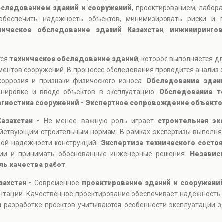
бследованием зданий и сооружений
, проектированием, лабор
обеспечить надежность объектов, минимизировать риски и п
ническое обследование зданий Казахстан
,
инжиниринго
тся
техническое обследование зданий
, которое выполняется д
ментов сооружений. В процессе обследования проводится анализ 
коррозия и признаки физического износа.
Обследование здан
ланировке и вводе объектов в эксплуатацию.
Обследование т
агностика сооружений - Экспертное сопровождение объектов
Казахстан -
Не менее важную роль играет
строительная эк
ействующим строительным нормам. В рамках экспертизы выполня
ной надежности конструкций.
Экспертиза технического состо
ции и принимать обоснованные инженерные решения.
Независ
ль качества работ
.
захстан -
Современное
проектирование зданий и сооружени
нтации. Качественное проектирование обеспечивает надежность
 разработке проектов учитываются особенности эксплуатации зд