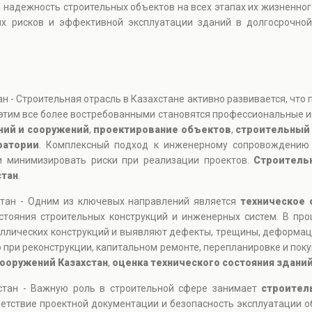
и надежность строительных объектов на всех этапах их жизненно
ых рисков и эффективной эксплуатации зданий в долгосрочно
 - Строительная отрасль в Казахстане активно развивается, что 
 этим все более востребованными становятся профессиональные
ний и сооружений
,
проектирование объектов
,
строительный
ратории
. Комплексный подход к инженерному сопровождению 
и минимизировать риски при реализации проектов.
Строительн
стан
.
стан - Одним из ключевых направлений является
техническое 
стояния строительных конструкций и инженерных систем. В пр
аллических конструкций и выявляют дефекты, трещины, деформац
 при реконструкции, капитальном ремонте, перепланировке и по
сооружений Казахстан
,
оценка технического состояния здани
стан - Важную роль в строительной сфере занимает
строител
етствие проектной документации и безопасность эксплуатации о