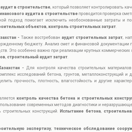
т
аудит в строительстве
, который позволяет контролировать кач
инансового аудита в строительстве
проводится проверка смет
кой подход помогает исключить необоснованные затраты и пов
роительных объектов
,
контроль строительных затрат
.
захстан -
Также востребован
аудит строительных затрат
, на
вержденному бюджету. Анализ смет и финансовой документации 
дств. Это особенно важно при реализации крупных коммерческих
дов
,
строительный аудит затрат
.
Казахстан -
Для контроля качества строительных материалов
мплекс исследований бетона, грунтов, металлоконструкций и 
лить прочность, плотность, влагостойкость и другие характе
является
контроль качества бетона и строительных констру
 Использование современных методов диагностики и неразрушающ
 строительных конструкций.
Испытание бетона
,
строительна
роительную экспертизу
,
техническое обследование соору