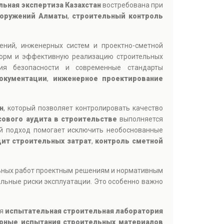
ьная экспертиза Казахстан
востребована при
ооружений Алматы
,
строительный контроль
ений, инженерных систем и проектно-сметной
норм и эффективную реализацию строительных
ния безопасности и современные стандарты
окументации
,
инженерное проектирование
н
, который позволяет контролировать качество
сового аудита в строительстве
выполняется
ой подход помогает исключить необоснованные
дит строительных затрат
,
контроль сметной
льных работ проектным решениям и нормативным
льные риски эксплуатации. Это особенно важно
ся
испытательная строительная лаборатория
рные испытания строительных материалов