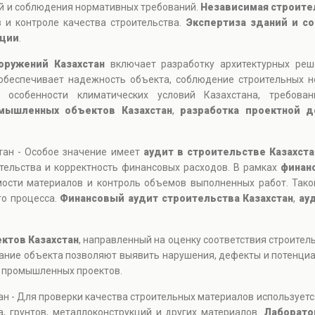
й и соблюдения нормативных требований.
Независимая строител
 и контроле качества строительства.
Экспертиза зданий и с
ации
.
оружений Казахстан
включает разработку архитектурных реш
 обеспечивает надежность объекта, соблюдение строительных 
я особенности климатических условий Казахстана, требова
мышленных объектов Казахстан
,
разработка проектной д
тан - Особое значение имеет
аудит в строительстве Казахста
тельства и корректность финансовых расходов. В рамках
финан
мости материалов и контроль объемов выполненных работ. Так
го процесса.
Финансовый аудит строительства Казахстан
,
ау
ктов Казахстан
, направленный на оценку соответствия строите
ание объекта позволяют выявить нарушения, дефекты и потенциа
и промышленных проектов.
н - Для проверки качества строительных материалов использует
, грунтов, металлоконструкций и других материалов.
Лаборато