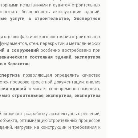
аторными испытаниями и аудитом строительных
овысить безопасность эксплуатации зданий.
вые услуги в строительстве, Экспертное
ля оценки фактического состояния строительных
фундаментов, стен, перекрытий и металлических
ий и сооружений
особенно востребовано при
ехнического состояния зданий
,
экспертиза
 в Казахстан
.
спертиза
, позволяющая определить качество
ется проверка проектной документации, анализ
яния зданий
помогает своевременно выявлять
имая строительная экспертиза
,
экспертиза
й
включает разработку архитектурных решений,
 объекта, оптимизацию строительных процессов
аний, нагрузки на конструкции и требования к