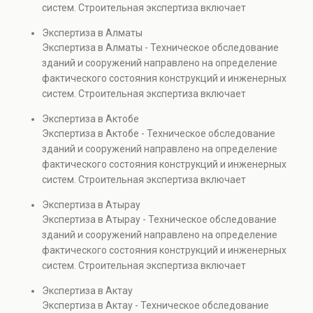
недвижимости.
систем. Строительная экспертиза включает
инвестициями.
проверках.
диагностику повреждений, анализ прочности
Экспертиза в Алматы
элементов и оценку эксплуатационной безопасности.
Экспертиза в Алматы - Техническое обследование
Услуга востребована при покупке недвижимости,
зданий и сооружений направлено на определение
капитальном ремонте и реконструкции объектов, а
фактического состояния конструкций и инженерных
также при судебных разбирательствах и технических
систем. Строительная экспертиза включает
проверках.
диагностику повреждений, анализ прочности
Экспертиза в Актобе
элементов и оценку эксплуатационной безопасности.
Экспертиза в Актобе - Техническое обследование
Услуга востребована при покупке недвижимости,
зданий и сооружений направлено на определение
капитальном ремонте и реконструкции объектов, а
фактического состояния конструкций и инженерных
также при судебных разбирательствах и технических
систем. Строительная экспертиза включает
проверках.
диагностику повреждений, анализ прочности
Экспертиза в Атырау
элементов и оценку эксплуатационной безопасности.
Экспертиза в Атырау - Техническое обследование
Услуга востребована при покупке недвижимости,
зданий и сооружений направлено на определение
капитальном ремонте и реконструкции объектов, а
фактического состояния конструкций и инженерных
также при судебных разбирательствах и технических
систем. Строительная экспертиза включает
проверках.
диагностику повреждений, анализ прочности
Экспертиза в Актау
элементов и оценку эксплуатационной безопасности.
Экспертиза в Актау - Техническое обследование
Услуга востребована при покупке недвижимости,