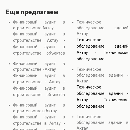
Еще предлагаем
Финансовый аудит в
Техническое
строительстве Актау
обследование зданий
Актау
Финансовый аудит в
Техническое
строительстве Актау -
обследование зданий
Финансовый аудит в
Актау - Техническое
строительстве объектов
обследование
обеспечивает контроль
Финансовый аудит в
сооружений направлено
прозрачности и
строительстве - Актау
Техническое
на диагностику состояния
обоснованности всех
обследование зданий -
Финансовый аудит в
зданий с применением
затрат на строительных
Актау
строительстве - Актау -
инструментальных и
проектах. Он включает
Техническое
Финансовый аудит в
визуальных методов
проверку сметной
обследование зданий -
строительстве объектов
контроля. В процессе
документации, анализ
Актау - Техническое
обеспечивает контроль
выполняется оценка
договоров и
Финансовый аудит в
обследование
прозрачности и
технического состояния
сопоставление
строительстве в Актау
сооружений направлено
обоснованности всех
зданий, выявляются
Техническое
фактических работ с
Финансовый аудит в
на диагностику состояния
затрат на строительных
обследование зданий в
скрытые дефекты и
проектом. Строительный
строительстве в Актау -
зданий с применением
проектах. Он включает
Актау
анализируется износ
финансовый аудит
Финансовый аудит в