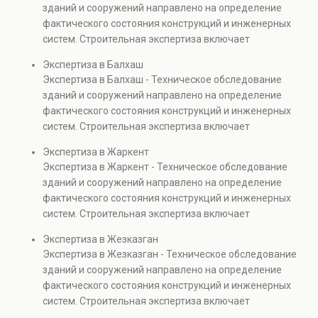
зданий и сооружений направлено на определение
капитальном ремонте и реконструкции объектов, а
фактического состояния конструкций и инженерных
также при судебных разбирательствах и технических
систем. Строительная экспертиза включает
проверках.
диагностику повреждений, анализ прочности
Экспертиза в Балхаш
элементов и оценку эксплуатационной безопасности.
Экспертиза в Балхаш - Техническое обследование
Услуга востребована при покупке недвижимости,
зданий и сооружений направлено на определение
капитальном ремонте и реконструкции объектов, а
фактического состояния конструкций и инженерных
также при судебных разбирательствах и технических
систем. Строительная экспертиза включает
проверках.
диагностику повреждений, анализ прочности
Экспертиза в Жаркент
элементов и оценку эксплуатационной безопасности.
Экспертиза в Жаркент - Техническое обследование
Услуга востребована при покупке недвижимости,
зданий и сооружений направлено на определение
капитальном ремонте и реконструкции объектов, а
фактического состояния конструкций и инженерных
также при судебных разбирательствах и технических
систем. Строительная экспертиза включает
проверках.
диагностику повреждений, анализ прочности
Экспертиза в Жезказган
элементов и оценку эксплуатационной безопасности.
Экспертиза в Жезказган - Техническое обследование
Услуга востребована при покупке недвижимости,
зданий и сооружений направлено на определение
капитальном ремонте и реконструкции объектов, а
фактического состояния конструкций и инженерных
также при судебных разбирательствах и технических
систем. Строительная экспертиза включает
проверках.
диагностику повреждений, анализ прочности