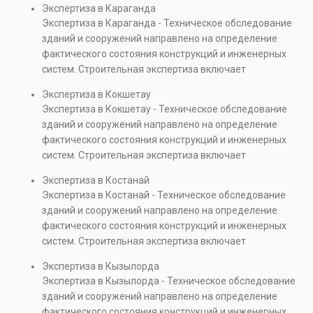
Экспертиза в Караганда
элементов и оценку эксплуатационной безопасности.
Экспертиза в Караганда - Техническое обследование
Услуга востребована при покупке недвижимости,
зданий и сооружений направлено на определение
капитальном ремонте и реконструкции объектов, а
фактического состояния конструкций и инженерных
также при судебных разбирательствах и технических
систем. Строительная экспертиза включает
проверках.
диагностику повреждений, анализ прочности
Экспертиза в Кокшетау
элементов и оценку эксплуатационной безопасности.
Экспертиза в Кокшетау - Техническое обследование
Услуга востребована при покупке недвижимости,
зданий и сооружений направлено на определение
капитальном ремонте и реконструкции объектов, а
фактического состояния конструкций и инженерных
также при судебных разбирательствах и технических
систем. Строительная экспертиза включает
проверках.
диагностику повреждений, анализ прочности
Экспертиза в Костанай
элементов и оценку эксплуатационной безопасности.
Экспертиза в Костанай - Техническое обследование
Услуга востребована при покупке недвижимости,
зданий и сооружений направлено на определение
капитальном ремонте и реконструкции объектов, а
фактического состояния конструкций и инженерных
также при судебных разбирательствах и технических
систем. Строительная экспертиза включает
проверках.
диагностику повреждений, анализ прочности
Экспертиза в Кызылорда
элементов и оценку эксплуатационной безопасности.
Экспертиза в Кызылорда - Техническое обследование
Услуга востребована при покупке недвижимости,
зданий и сооружений направлено на определение
капитальном ремонте и реконструкции объектов, а
фактического состояния конструкций и инженерных