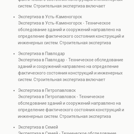
также при судебных разбирательствах и технических
систем. Строительная экспертиза включает
проверках.
диагностику повреждений, анализ прочности
Экспертиза в Усть-Каменогорск
элементов и оценку эксплуатационной безопасности.
Экспертиза в Усть-Каменогорск - Техническое
Услуга востребована при покупке недвижимости,
обследование зданий и сооружений направлено на
капитальном ремонте и реконструкции объектов, а
определение фактического состояния конструкций и
также при судебных разбирательствах и технических
инженерных систем. Строительная экспертиза
проверках.
включает диагностику повреждений, анализ
Экспертиза в Павлодар
прочности элементов и оценку эксплуатационной
Экспертиза в Павлодар - Техническое обследование
безопасности. Услуга востребована при покупке
зданий и сооружений направлено на определение
недвижимости, капитальном ремонте и реконструкции
фактического состояния конструкций и инженерных
объектов, а также при судебных разбирательствах и
систем. Строительная экспертиза включает
технических проверках.
диагностику повреждений, анализ прочности
Экспертиза в Петропавловск
элементов и оценку эксплуатационной безопасности.
Экспертиза в Петропавловск - Техническое
Услуга востребована при покупке недвижимости,
обследование зданий и сооружений направлено на
капитальном ремонте и реконструкции объектов, а
определение фактического состояния конструкций и
также при судебных разбирательствах и технических
инженерных систем. Строительная экспертиза
проверках.
включает диагностику повреждений, анализ
Экспертиза в Семей
прочности элементов и оценку эксплуатационной
Экспертиза в Семей - Техническое обследование