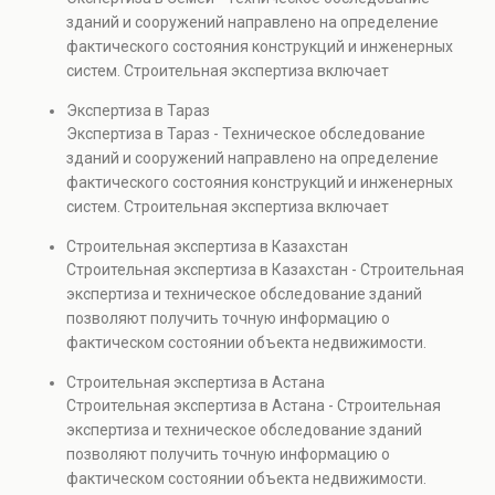
безопасности. Услуга востребована при покупке
зданий и сооружений направлено на определение
недвижимости, капитальном ремонте и реконструкции
фактического состояния конструкций и инженерных
объектов, а также при судебных разбирательствах и
систем. Строительная экспертиза включает
технических проверках.
диагностику повреждений, анализ прочности
Экспертиза в Тараз
элементов и оценку эксплуатационной безопасности.
Экспертиза в Тараз - Техническое обследование
Услуга востребована при покупке недвижимости,
зданий и сооружений направлено на определение
капитальном ремонте и реконструкции объектов, а
фактического состояния конструкций и инженерных
также при судебных разбирательствах и технических
систем. Строительная экспертиза включает
проверках.
диагностику повреждений, анализ прочности
Строительная экспертиза в Казахстан
элементов и оценку эксплуатационной безопасности.
Строительная экспертиза в Казахстан - Строительная
Услуга востребована при покупке недвижимости,
экспертиза и техническое обследование зданий
капитальном ремонте и реконструкции объектов, а
позволяют получить точную информацию о
также при судебных разбирательствах и технических
фактическом состоянии объекта недвижимости.
проверках.
Проводится анализ фундаментов, стен, перекрытий и
Строительная экспертиза в Астана
инженерных систем с выявлением скрытых дефектов
Строительная экспертиза в Астана - Строительная
и нарушений. Услуга используется для проверки
экспертиза и техническое обследование зданий
качества строительства, подготовки к реконструкции,
позволяют получить точную информацию о
оценки рисков и судебных разбирательств.
фактическом состоянии объекта недвижимости.
Результатом является официальное техническое