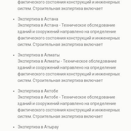
повысить эффективность
фактического состояния конструкций и инженерных
недвижимости.
фактических работ с
скрытые дефекты и
управления
систем. Строительная экспертиза включает
проектом. Строительный
анализируется износ
строительными
диагностику повреждений, анализ прочности
финансовый аудит
конструкций. Услуга
Экспертиза в Астана
инвестициями.
элементов и оценку эксплуатационной безопасности.
помогает снизить
необходима при
Экспертиза в Астана - Техническое обследование
Услуга востребована при покупке недвижимости,
финансовые риски,
реконструкции,
зданий и сооружений направлено на определение
капитальном ремонте и реконструкции объектов, а
предотвратить
капитальном ремонте и
фактического состояния конструкций и инженерных
также при судебных разбирательствах и технических
перерасход бюджета и
эксплуатации объектов
систем. Строительная экспертиза включает
проверках.
повысить эффективность
недвижимости.
диагностику повреждений, анализ прочности
Экспертиза в Алматы
управления
элементов и оценку эксплуатационной безопасности.
Экспертиза в Алматы - Техническое обследование
строительными
Услуга востребована при покупке недвижимости,
зданий и сооружений направлено на определение
инвестициями.
капитальном ремонте и реконструкции объектов, а
фактического состояния конструкций и инженерных
также при судебных разбирательствах и технических
систем. Строительная экспертиза включает
проверках.
диагностику повреждений, анализ прочности
Экспертиза в Актобе
элементов и оценку эксплуатационной безопасности.
Экспертиза в Актобе - Техническое обследование
Услуга востребована при покупке недвижимости,
зданий и сооружений направлено на определение
капитальном ремонте и реконструкции объектов, а
фактического состояния конструкций и инженерных
также при судебных разбирательствах и технических
систем. Строительная экспертиза включает
проверках.
диагностику повреждений, анализ прочности
Экспертиза в Атырау
элементов и оценку эксплуатационной безопасности.