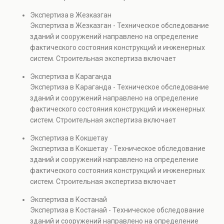
проверках.
диагностику повреждений, анализ прочности
Экспертиза в Жезказган
элементов и оценку эксплуатационной безопасности.
Экспертиза в Жезказган - Техническое обследование
Услуга востребована при покупке недвижимости,
зданий и сооружений направлено на определение
капитальном ремонте и реконструкции объектов, а
фактического состояния конструкций и инженерных
также при судебных разбирательствах и технических
систем. Строительная экспертиза включает
проверках.
диагностику повреждений, анализ прочности
Экспертиза в Караганда
элементов и оценку эксплуатационной безопасности.
Экспертиза в Караганда - Техническое обследование
Услуга востребована при покупке недвижимости,
зданий и сооружений направлено на определение
капитальном ремонте и реконструкции объектов, а
фактического состояния конструкций и инженерных
также при судебных разбирательствах и технических
систем. Строительная экспертиза включает
проверках.
диагностику повреждений, анализ прочности
Экспертиза в Кокшетау
элементов и оценку эксплуатационной безопасности.
Экспертиза в Кокшетау - Техническое обследование
Услуга востребована при покупке недвижимости,
зданий и сооружений направлено на определение
капитальном ремонте и реконструкции объектов, а
фактического состояния конструкций и инженерных
также при судебных разбирательствах и технических
систем. Строительная экспертиза включает
проверках.
диагностику повреждений, анализ прочности
Экспертиза в Костанай
элементов и оценку эксплуатационной безопасности.
Экспертиза в Костанай - Техническое обследование
Услуга востребована при покупке недвижимости,
зданий и сооружений направлено на определение