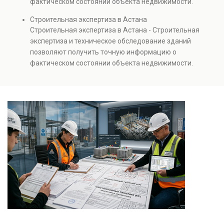
фактическом состоянии объекта недвижимости.
проверках.
Проводится анализ фундаментов, стен, перекрытий и
Строительная экспертиза в Астана
инженерных систем с выявлением скрытых дефектов
Строительная экспертиза в Астана - Строительная
и нарушений. Услуга используется для проверки
экспертиза и техническое обследование зданий
качества строительства, подготовки к реконструкции,
позволяют получить точную информацию о
оценки рисков и судебных разбирательств.
фактическом состоянии объекта недвижимости.
Результатом является официальное техническое
Проводится анализ фундаментов, стен, перекрытий и
заключение, имеющее юридическую силу.
инженерных систем с выявлением скрытых дефектов
и нарушений. Услуга используется для проверки
качества строительства, подготовки к реконструкции,
оценки рисков и судебных разбирательств.
Результатом является официальное техническое
заключение, имеющее юридическую силу.