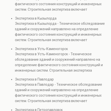
капитальном ремонте и реконструкции объектов, а
фактического состояния конструкций и инженерных
также при судебных разбирательствах и технических
систем. Строительная экспертиза включает
проверках.
диагностику повреждений, анализ прочности
Экспертиза в Кызылорда
элементов и оценку эксплуатационной безопасности.
Экспертиза в Кызылорда - Техническое обследование
Услуга востребована при покупке недвижимости,
зданий и сооружений направлено на определение
капитальном ремонте и реконструкции объектов, а
фактического состояния конструкций и инженерных
также при судебных разбирательствах и технических
систем. Строительная экспертиза включает
проверках.
диагностику повреждений, анализ прочности
Экспертиза в Усть-Каменогорск
элементов и оценку эксплуатационной безопасности.
Экспертиза в Усть-Каменогорск - Техническое
Услуга востребована при покупке недвижимости,
обследование зданий и сооружений направлено на
капитальном ремонте и реконструкции объектов, а
определение фактического состояния конструкций и
также при судебных разбирательствах и технических
инженерных систем. Строительная экспертиза
проверках.
включает диагностику повреждений, анализ
Экспертиза в Павлодар
прочности элементов и оценку эксплуатационной
Экспертиза в Павлодар - Техническое обследование
безопасности. Услуга востребована при покупке
зданий и сооружений направлено на определение
недвижимости, капитальном ремонте и реконструкции
фактического состояния конструкций и инженерных
объектов, а также при судебных разбирательствах и
систем. Строительная экспертиза включает
технических проверках.
диагностику повреждений, анализ прочности
Экспертиза в Петропавловск