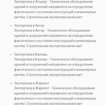
Экспертиза в Атырау - Техническое обследование
Услуга востребована при покупке недвижимости,
зданий и сооружений направлено на определение
капитальном ремонте и реконструкции объектов, а
фактического состояния конструкций и инженерных
также при судебных разбирательствах и технических
систем. Строительная экспертиза включает
проверках.
диагностику повреждений, анализ прочности
Экспертиза в Актау
элементов и оценку эксплуатационной безопасности.
Экспертиза в Актау - Техническое обследование
Услуга востребована при покупке недвижимости,
зданий и сооружений направлено на определение
капитальном ремонте и реконструкции объектов, а
фактического состояния конструкций и инженерных
также при судебных разбирательствах и технических
систем. Строительная экспертиза включает
проверках.
диагностику повреждений, анализ прочности
Экспертиза в Балхаш
элементов и оценку эксплуатационной безопасности.
Экспертиза в Балхаш - Техническое обследование
Услуга востребована при покупке недвижимости,
зданий и сооружений направлено на определение
капитальном ремонте и реконструкции объектов, а
фактического состояния конструкций и инженерных
также при судебных разбирательствах и технических
систем. Строительная экспертиза включает
проверках.
диагностику повреждений, анализ прочности
Экспертиза в Жаркент
элементов и оценку эксплуатационной безопасности.
Экспертиза в Жаркент - Техническое обследование
Услуга востребована при покупке недвижимости,
зданий и сооружений направлено на определение
капитальном ремонте и реконструкции объектов, а
фактического состояния конструкций и инженерных
также при судебных разбирательствах и технических
систем. Строительная экспертиза включает