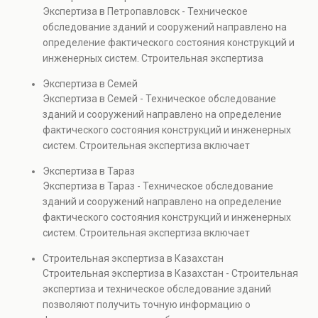
элементов и оценку эксплуатационной безопасности.
Экспертиза в Петропавловск - Техническое
Услуга востребована при покупке недвижимости,
обследование зданий и сооружений направлено на
капитальном ремонте и реконструкции объектов, а
определение фактического состояния конструкций и
также при судебных разбирательствах и технических
инженерных систем. Строительная экспертиза
проверках.
включает диагностику повреждений, анализ
Экспертиза в Семей
прочности элементов и оценку эксплуатационной
Экспертиза в Семей - Техническое обследование
безопасности. Услуга востребована при покупке
зданий и сооружений направлено на определение
недвижимости, капитальном ремонте и реконструкции
фактического состояния конструкций и инженерных
объектов, а также при судебных разбирательствах и
систем. Строительная экспертиза включает
технических проверках.
диагностику повреждений, анализ прочности
Экспертиза в Тараз
элементов и оценку эксплуатационной безопасности.
Экспертиза в Тараз - Техническое обследование
Услуга востребована при покупке недвижимости,
зданий и сооружений направлено на определение
капитальном ремонте и реконструкции объектов, а
фактического состояния конструкций и инженерных
также при судебных разбирательствах и технических
систем. Строительная экспертиза включает
проверках.
диагностику повреждений, анализ прочности
Строительная экспертиза в Казахстан
элементов и оценку эксплуатационной безопасности.
Строительная экспертиза в Казахстан - Строительная
Услуга востребована при покупке недвижимости,
экспертиза и техническое обследование зданий
капитальном ремонте и реконструкции объектов, а
позволяют получить точную информацию о
также при судебных разбирательствах и технических