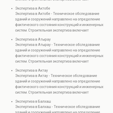
проверках.
диагностику повреждений, анализ прочности
Экспертиза в Актобе
элементов и оценку эксплуатационной безопасности.
Экспертиза в Актобе - Техническое обследование
Услуга востребована при покупке недвижимости,
зданий и сооружений направлено на определение
капитальном ремонте и реконструкции объектов, а
фактического состояния конструкций и инженерных
также при судебных разбирательствах и технических
систем. Строительная экспертиза включает
проверках.
диагностику повреждений, анализ прочности
Экспертиза в Атырау
элементов и оценку эксплуатационной безопасности.
Экспертиза в Атырау - Техническое обследование
Услуга востребована при покупке недвижимости,
зданий и сооружений направлено на определение
капитальном ремонте и реконструкции объектов, а
фактического состояния конструкций и инженерных
также при судебных разбирательствах и технических
систем. Строительная экспертиза включает
проверках.
диагностику повреждений, анализ прочности
Экспертиза в Актау
элементов и оценку эксплуатационной безопасности.
Экспертиза в Актау - Техническое обследование
Услуга востребована при покупке недвижимости,
зданий и сооружений направлено на определение
капитальном ремонте и реконструкции объектов, а
фактического состояния конструкций и инженерных
также при судебных разбирательствах и технических
систем. Строительная экспертиза включает
проверках.
диагностику повреждений, анализ прочности
Экспертиза в Балхаш
элементов и оценку эксплуатационной безопасности.
Экспертиза в Балхаш - Техническое обследование
Услуга востребована при покупке недвижимости,
зданий и сооружений направлено на определение