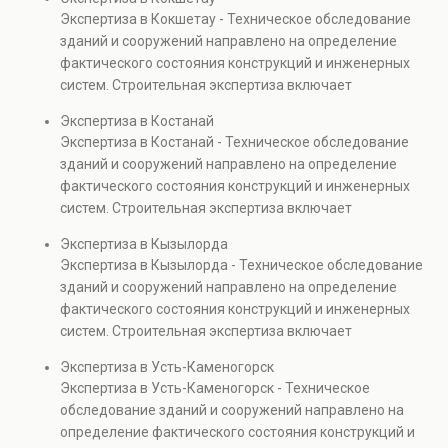
элементов и оценку эксплуатационной безопасности.
Экспертиза в Кокшетау - Техническое обследование
Услуга востребована при покупке недвижимости,
зданий и сооружений направлено на определение
капитальном ремонте и реконструкции объектов, а
фактического состояния конструкций и инженерных
также при судебных разбирательствах и технических
систем. Строительная экспертиза включает
проверках.
диагностику повреждений, анализ прочности
Экспертиза в Костанай
элементов и оценку эксплуатационной безопасности.
Экспертиза в Костанай - Техническое обследование
Услуга востребована при покупке недвижимости,
зданий и сооружений направлено на определение
капитальном ремонте и реконструкции объектов, а
фактического состояния конструкций и инженерных
также при судебных разбирательствах и технических
систем. Строительная экспертиза включает
проверках.
диагностику повреждений, анализ прочности
Экспертиза в Кызылорда
элементов и оценку эксплуатационной безопасности.
Экспертиза в Кызылорда - Техническое обследование
Услуга востребована при покупке недвижимости,
зданий и сооружений направлено на определение
капитальном ремонте и реконструкции объектов, а
фактического состояния конструкций и инженерных
также при судебных разбирательствах и технических
систем. Строительная экспертиза включает
проверках.
диагностику повреждений, анализ прочности
Экспертиза в Усть-Каменогорск
элементов и оценку эксплуатационной безопасности.
Экспертиза в Усть-Каменогорск - Техническое
Услуга востребована при покупке недвижимости,
обследование зданий и сооружений направлено на
капитальном ремонте и реконструкции объектов, а
определение фактического состояния конструкций и
также при судебных разбирательствах и технических