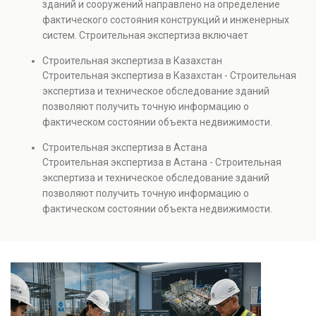
зданий и сооружений направлено на определение
капитальном ремонте и реконструкции объектов, а
фактического состояния конструкций и инженерных
также при судебных разбирательствах и технических
систем. Строительная экспертиза включает
проверках.
диагностику повреждений, анализ прочности
Строительная экспертиза в Казахстан
элементов и оценку эксплуатационной безопасности.
Строительная экспертиза в Казахстан - Строительная
Услуга востребована при покупке недвижимости,
экспертиза и техническое обследование зданий
капитальном ремонте и реконструкции объектов, а
позволяют получить точную информацию о
также при судебных разбирательствах и технических
фактическом состоянии объекта недвижимости.
проверках.
Проводится анализ фундаментов, стен, перекрытий и
Строительная экспертиза в Астана
инженерных систем с выявлением скрытых дефектов
Строительная экспертиза в Астана - Строительная
и нарушений. Услуга используется для проверки
экспертиза и техническое обследование зданий
качества строительства, подготовки к реконструкции,
позволяют получить точную информацию о
оценки рисков и судебных разбирательств.
фактическом состоянии объекта недвижимости.
Результатом является официальное техническое
Проводится анализ фундаментов, стен, перекрытий и
заключение, имеющее юридическую силу.
инженерных систем с выявлением скрытых дефектов
и нарушений. Услуга используется для проверки
качества строительства, подготовки к реконструкции,
оценки рисков и судебных разбирательств.
Результатом является официальное техническое