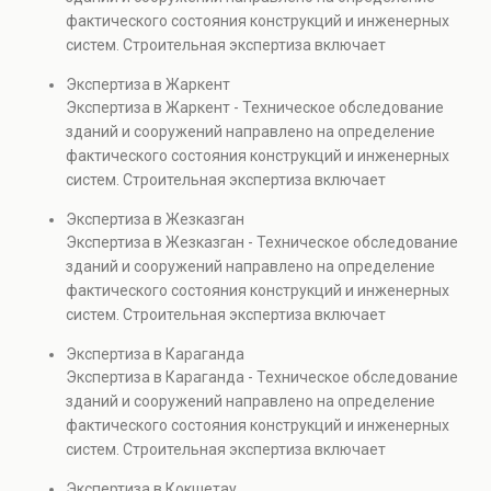
капитальном ремонте и реконструкции объектов, а
фактического состояния конструкций и инженерных
также при судебных разбирательствах и технических
систем. Строительная экспертиза включает
проверках.
диагностику повреждений, анализ прочности
Экспертиза в Жаркент
элементов и оценку эксплуатационной безопасности.
Экспертиза в Жаркент - Техническое обследование
Услуга востребована при покупке недвижимости,
зданий и сооружений направлено на определение
капитальном ремонте и реконструкции объектов, а
фактического состояния конструкций и инженерных
также при судебных разбирательствах и технических
систем. Строительная экспертиза включает
проверках.
диагностику повреждений, анализ прочности
Экспертиза в Жезказган
элементов и оценку эксплуатационной безопасности.
Экспертиза в Жезказган - Техническое обследование
Услуга востребована при покупке недвижимости,
зданий и сооружений направлено на определение
капитальном ремонте и реконструкции объектов, а
фактического состояния конструкций и инженерных
также при судебных разбирательствах и технических
систем. Строительная экспертиза включает
проверках.
диагностику повреждений, анализ прочности
Экспертиза в Караганда
элементов и оценку эксплуатационной безопасности.
Экспертиза в Караганда - Техническое обследование
Услуга востребована при покупке недвижимости,
зданий и сооружений направлено на определение
капитальном ремонте и реконструкции объектов, а
фактического состояния конструкций и инженерных
также при судебных разбирательствах и технических
систем. Строительная экспертиза включает
проверках.
диагностику повреждений, анализ прочности
Экспертиза в Кокшетау