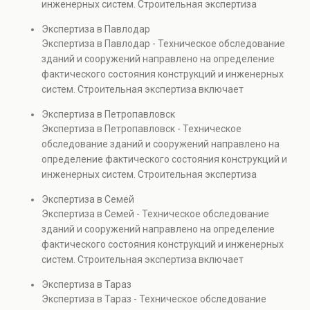
инженерных систем. Строительная экспертиза
проверках.
включает диагностику повреждений, анализ
Экспертиза в Павлодар
прочности элементов и оценку эксплуатационной
Экспертиза в Павлодар - Техническое обследование
безопасности. Услуга востребована при покупке
зданий и сооружений направлено на определение
недвижимости, капитальном ремонте и реконструкции
фактического состояния конструкций и инженерных
объектов, а также при судебных разбирательствах и
систем. Строительная экспертиза включает
технических проверках.
диагностику повреждений, анализ прочности
Экспертиза в Петропавловск
элементов и оценку эксплуатационной безопасности.
Экспертиза в Петропавловск - Техническое
Услуга востребована при покупке недвижимости,
обследование зданий и сооружений направлено на
капитальном ремонте и реконструкции объектов, а
определение фактического состояния конструкций и
также при судебных разбирательствах и технических
инженерных систем. Строительная экспертиза
проверках.
включает диагностику повреждений, анализ
Экспертиза в Семей
прочности элементов и оценку эксплуатационной
Экспертиза в Семей - Техническое обследование
безопасности. Услуга востребована при покупке
зданий и сооружений направлено на определение
недвижимости, капитальном ремонте и реконструкции
фактического состояния конструкций и инженерных
объектов, а также при судебных разбирательствах и
систем. Строительная экспертиза включает
технических проверках.
диагностику повреждений, анализ прочности
Экспертиза в Тараз
элементов и оценку эксплуатационной безопасности.
Экспертиза в Тараз - Техническое обследование
Услуга востребована при покупке недвижимости,