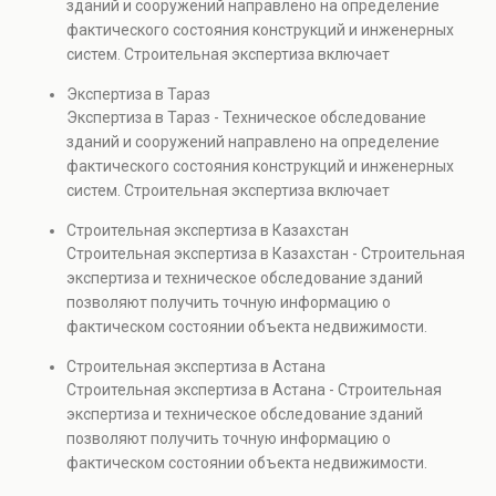
зданий и сооружений направлено на определение
недвижимости, капитальном ремонте и реконструкции
фактического состояния конструкций и инженерных
объектов, а также при судебных разбирательствах и
систем. Строительная экспертиза включает
технических проверках.
диагностику повреждений, анализ прочности
Экспертиза в Тараз
элементов и оценку эксплуатационной безопасности.
Экспертиза в Тараз - Техническое обследование
Услуга востребована при покупке недвижимости,
зданий и сооружений направлено на определение
капитальном ремонте и реконструкции объектов, а
фактического состояния конструкций и инженерных
также при судебных разбирательствах и технических
систем. Строительная экспертиза включает
проверках.
диагностику повреждений, анализ прочности
Строительная экспертиза в Казахстан
элементов и оценку эксплуатационной безопасности.
Строительная экспертиза в Казахстан - Строительная
Услуга востребована при покупке недвижимости,
экспертиза и техническое обследование зданий
капитальном ремонте и реконструкции объектов, а
позволяют получить точную информацию о
также при судебных разбирательствах и технических
фактическом состоянии объекта недвижимости.
проверках.
Проводится анализ фундаментов, стен, перекрытий и
Строительная экспертиза в Астана
инженерных систем с выявлением скрытых дефектов
Строительная экспертиза в Астана - Строительная
и нарушений. Услуга используется для проверки
экспертиза и техническое обследование зданий
качества строительства, подготовки к реконструкции,
позволяют получить точную информацию о
оценки рисков и судебных разбирательств.
фактическом состоянии объекта недвижимости.
Результатом является официальное техническое
Проводится анализ фундаментов, стен, перекрытий и