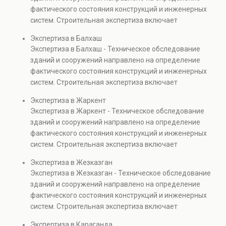
капитальном ремонте и реконструкции объектов, а
фактического состояния конструкций и инженерных
также при судебных разбирательствах и технических
систем. Строительная экспертиза включает
проверках.
диагностику повреждений, анализ прочности
Экспертиза в Балхаш
элементов и оценку эксплуатационной безопасности.
Экспертиза в Балхаш - Техническое обследование
Услуга востребована при покупке недвижимости,
зданий и сооружений направлено на определение
капитальном ремонте и реконструкции объектов, а
фактического состояния конструкций и инженерных
также при судебных разбирательствах и технических
систем. Строительная экспертиза включает
проверках.
диагностику повреждений, анализ прочности
Экспертиза в Жаркент
элементов и оценку эксплуатационной безопасности.
Экспертиза в Жаркент - Техническое обследование
Услуга востребована при покупке недвижимости,
зданий и сооружений направлено на определение
капитальном ремонте и реконструкции объектов, а
фактического состояния конструкций и инженерных
также при судебных разбирательствах и технических
систем. Строительная экспертиза включает
проверках.
диагностику повреждений, анализ прочности
Экспертиза в Жезказган
элементов и оценку эксплуатационной безопасности.
Экспертиза в Жезказган - Техническое обследование
Услуга востребована при покупке недвижимости,
зданий и сооружений направлено на определение
капитальном ремонте и реконструкции объектов, а
фактического состояния конструкций и инженерных
также при судебных разбирательствах и технических
систем. Строительная экспертиза включает
проверках.
диагностику повреждений, анализ прочности
Экспертиза в Караганда