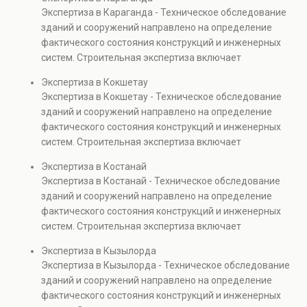
элементов и оценку эксплуатационной безопасности.
Экспертиза в Караганда - Техническое обследование
Услуга востребована при покупке недвижимости,
зданий и сооружений направлено на определение
капитальном ремонте и реконструкции объектов, а
фактического состояния конструкций и инженерных
также при судебных разбирательствах и технических
систем. Строительная экспертиза включает
проверках.
диагностику повреждений, анализ прочности
Экспертиза в Кокшетау
элементов и оценку эксплуатационной безопасности.
Экспертиза в Кокшетау - Техническое обследование
Услуга востребована при покупке недвижимости,
зданий и сооружений направлено на определение
капитальном ремонте и реконструкции объектов, а
фактического состояния конструкций и инженерных
также при судебных разбирательствах и технических
систем. Строительная экспертиза включает
проверках.
диагностику повреждений, анализ прочности
Экспертиза в Костанай
элементов и оценку эксплуатационной безопасности.
Экспертиза в Костанай - Техническое обследование
Услуга востребована при покупке недвижимости,
зданий и сооружений направлено на определение
капитальном ремонте и реконструкции объектов, а
фактического состояния конструкций и инженерных
также при судебных разбирательствах и технических
систем. Строительная экспертиза включает
проверках.
диагностику повреждений, анализ прочности
Экспертиза в Кызылорда
элементов и оценку эксплуатационной безопасности.
Экспертиза в Кызылорда - Техническое обследование
Услуга востребована при покупке недвижимости,
зданий и сооружений направлено на определение
капитальном ремонте и реконструкции объектов, а
фактического состояния конструкций и инженерных
также при судебных разбирательствах и технических