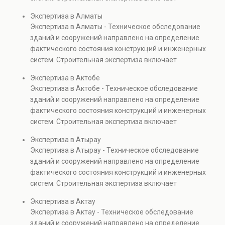
проверках.
диагностику повреждений, анализ прочности
Экспертиза в Алматы
элементов и оценку эксплуатационной безопасности.
Экспертиза в Алматы - Техническое обследование
Услуга востребована при покупке недвижимости,
зданий и сооружений направлено на определение
капитальном ремонте и реконструкции объектов, а
фактического состояния конструкций и инженерных
также при судебных разбирательствах и технических
систем. Строительная экспертиза включает
проверках.
диагностику повреждений, анализ прочности
Экспертиза в Актобе
элементов и оценку эксплуатационной безопасности.
Экспертиза в Актобе - Техническое обследование
Услуга востребована при покупке недвижимости,
зданий и сооружений направлено на определение
капитальном ремонте и реконструкции объектов, а
фактического состояния конструкций и инженерных
также при судебных разбирательствах и технических
систем. Строительная экспертиза включает
проверках.
диагностику повреждений, анализ прочности
Экспертиза в Атырау
элементов и оценку эксплуатационной безопасности.
Экспертиза в Атырау - Техническое обследование
Услуга востребована при покупке недвижимости,
зданий и сооружений направлено на определение
капитальном ремонте и реконструкции объектов, а
фактического состояния конструкций и инженерных
также при судебных разбирательствах и технических
систем. Строительная экспертиза включает
проверках.
диагностику повреждений, анализ прочности
Экспертиза в Актау
элементов и оценку эксплуатационной безопасности.
Экспертиза в Актау - Техническое обследование
Услуга востребована при покупке недвижимости,
зданий и сооружений направлено на определение