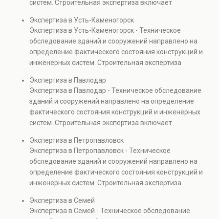
систем. Строительная экспертиза включает
проверках.
диагностику повреждений, анализ прочности
Экспертиза в Усть-Каменогорск
элементов и оценку эксплуатационной безопасности.
Экспертиза в Усть-Каменогорск - Техническое
Услуга востребована при покупке недвижимости,
обследование зданий и сооружений направлено на
капитальном ремонте и реконструкции объектов, а
определение фактического состояния конструкций и
также при судебных разбирательствах и технических
инженерных систем. Строительная экспертиза
проверках.
включает диагностику повреждений, анализ
Экспертиза в Павлодар
прочности элементов и оценку эксплуатационной
Экспертиза в Павлодар - Техническое обследование
безопасности. Услуга востребована при покупке
зданий и сооружений направлено на определение
недвижимости, капитальном ремонте и реконструкции
фактического состояния конструкций и инженерных
объектов, а также при судебных разбирательствах и
систем. Строительная экспертиза включает
технических проверках.
диагностику повреждений, анализ прочности
Экспертиза в Петропавловск
элементов и оценку эксплуатационной безопасности.
Экспертиза в Петропавловск - Техническое
Услуга востребована при покупке недвижимости,
обследование зданий и сооружений направлено на
капитальном ремонте и реконструкции объектов, а
определение фактического состояния конструкций и
также при судебных разбирательствах и технических
инженерных систем. Строительная экспертиза
проверках.
включает диагностику повреждений, анализ
Экспертиза в Семей
прочности элементов и оценку эксплуатационной
Экспертиза в Семей - Техническое обследование
безопасности. Услуга востребована при покупке