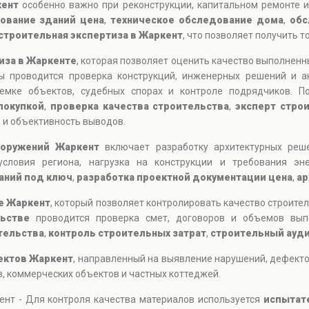
кент
особенно важно при реконструкции, капитальном ремонте и
ование зданий цена
,
техническое обследование дома
,
обс
строительная экспертиза в Жаркент
, что позволяет получить 
иза в Жаркенте
, которая позволяет оценить качество выполненн
зы проводится проверка конструкций, инженерных решений и 
емке объектов, судебных спорах и контроле подрядчиков. П
покупкой
,
проверка качества строительства
,
эксперт стро
ь и объективность выводов.
ооружений Жаркент
включает разработку архитектурных реше
условия региона, нагрузка на конструкции и требования эне
аний под ключ
,
разработка проектной документации цена
,
ар
е Жаркент
, который позволяет контролировать качество строите
ьстве
проводится проверка смет, договоров и объемов вып
тельства
,
контроль строительных затрат
,
строительный ауди
ектов Жаркент
, направленный на выявление нарушений, дефекто
, коммерческих объектов и частных коттеджей.
ент - Для контроля качества материалов используется
испытат