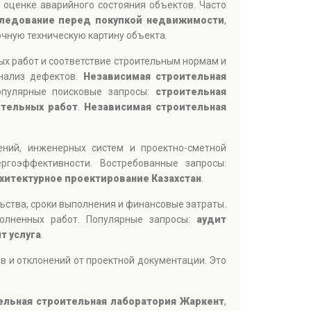
 оценке аварийного состояния объектов. Часто
ледование перед покупкой недвижимости
,
точную техническую картину объекта.
ых работ и соответствие строительным нормам и
анализ дефектов.
Независимая строительная
опулярные поисковые запросы:
строительная
ительных работ
.
Независимая строительная
ний, инженерных систем и проектно-сметной
ргоэффективности. Востребованные запросы:
хитектурное проектирование Казахстан
.
льства, сроки выполнения и финансовые затраты.
олненных работ. Популярные запросы:
аудит
т услугa
.
в и отклонений от проектной документации. Это
ельная строительная лаборатория Жаркент
,