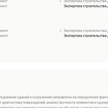
ркент
Экспертиза строительства 
ркент
Экспертиза строительства 
ркент
Экспертиза строительства
ркент
Экспертиза строительства
следование зданий и сооружений направлено на определение факт
т диагностику повреждений, анализ прочности элементов и оценку
капитальном ремонте и реконструкции объектов, а также при суде