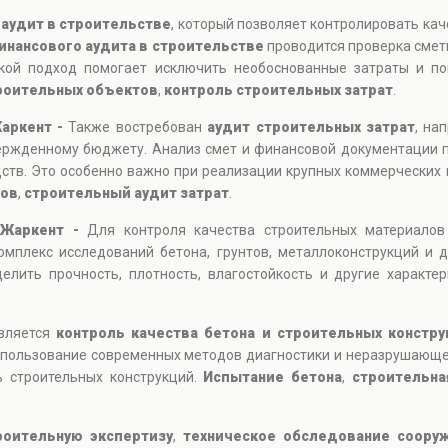
т
аудит в строительстве
, который позволяет контролировать кач
инансового аудита в строительстве
проводится проверка смет
кой подход помогает исключить необоснованные затраты и пов
роительных объектов
,
контроль строительных затрат
.
Жаркент -
Также востребован
аудит строительных затрат
, на
вержденному бюджету. Анализ смет и финансовой документации 
дств. Это особенно важно при реализации крупных коммерческих
дов
,
строительный аудит затрат
.
 Жаркент -
Для контроля качества строительных материалов
мплекс исследований бетона, грунтов, металлоконструкций и 
лить прочность, плотность, влагостойкость и другие характе
является
контроль качества бетона и строительных констру
 Использование современных методов диагностики и неразрушающ
 строительных конструкций.
Испытание бетона
,
строительна
роительную экспертизу
,
техническое обследование соору