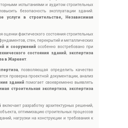
аторными испытаниями и аудитом строительных
овысить безопасность эксплуатации зданий.
ые услуги в строительстве, Независимая
ля оценки фактического состояния строительных
фундаментов, стен, перекрытий и металлических
ий и сооружений
особенно востребовано при
ехнического состояния зданий
,
экспертиза
за в Жаркент
.
спертиза
, позволяющая определить качество
ется проверка проектной документации, анализ
яния зданий
помогает своевременно выявлять
имая строительная экспертиза
,
экспертиза
й
включает разработку архитектурных решений,
 объекта, оптимизацию строительных процессов
аний, нагрузки на конструкции и требования к