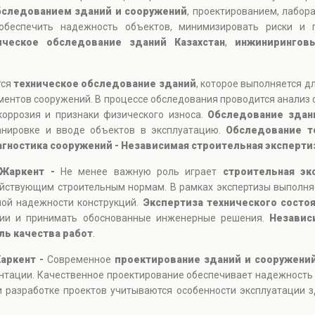
бследованием зданий и сооружений
, проектированием, лабор
обеспечить надежность объектов, минимизировать риски и п
ическое обследование зданий Казахстан
,
инжинирингов
тся
техническое обследование зданий
, которое выполняется д
ментов сооружений. В процессе обследования проводится анализ 
коррозия и признаки физического износа.
Обследование здан
ланировке и вводе объектов в эксплуатацию.
Обследование т
агностика сооружений - Независимая строительная эксперти
 Жаркент -
Не менее важную роль играет
строительная эк
ействующим строительным нормам. В рамках экспертизы выполня
ной надежности конструкций.
Экспертиза технического состо
ции и принимать обоснованные инженерные решения.
Независ
ль качества работ
.
аркент -
Современное
проектирование зданий и сооружени
нтации. Качественное проектирование обеспечивает надежность
 разработке проектов учитываются особенности эксплуатации зд