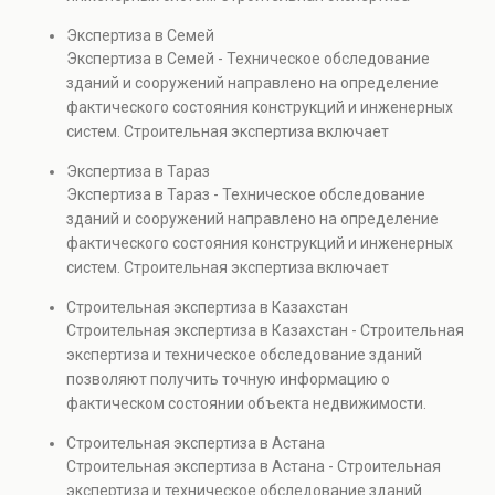
проверках.
включает диагностику повреждений, анализ
Экспертиза в Семей
прочности элементов и оценку эксплуатационной
Экспертиза в Семей - Техническое обследование
безопасности. Услуга востребована при покупке
зданий и сооружений направлено на определение
недвижимости, капитальном ремонте и реконструкции
фактического состояния конструкций и инженерных
объектов, а также при судебных разбирательствах и
систем. Строительная экспертиза включает
технических проверках.
диагностику повреждений, анализ прочности
Экспертиза в Тараз
элементов и оценку эксплуатационной безопасности.
Экспертиза в Тараз - Техническое обследование
Услуга востребована при покупке недвижимости,
зданий и сооружений направлено на определение
капитальном ремонте и реконструкции объектов, а
фактического состояния конструкций и инженерных
также при судебных разбирательствах и технических
систем. Строительная экспертиза включает
проверках.
диагностику повреждений, анализ прочности
Строительная экспертиза в Казахстан
элементов и оценку эксплуатационной безопасности.
Строительная экспертиза в Казахстан - Строительная
Услуга востребована при покупке недвижимости,
экспертиза и техническое обследование зданий
капитальном ремонте и реконструкции объектов, а
позволяют получить точную информацию о
также при судебных разбирательствах и технических
фактическом состоянии объекта недвижимости.
проверках.
Проводится анализ фундаментов, стен, перекрытий и
Строительная экспертиза в Астана
инженерных систем с выявлением скрытых дефектов
Строительная экспертиза в Астана - Строительная
и нарушений. Услуга используется для проверки
экспертиза и техническое обследование зданий