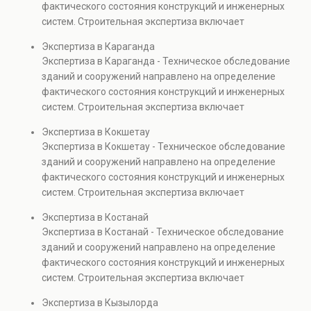
фактического состояния конструкций и инженерных
также при судебных разбирательствах и технических
систем. Строительная экспертиза включает
проверках.
диагностику повреждений, анализ прочности
Экспертиза в Караганда
элементов и оценку эксплуатационной безопасности.
Экспертиза в Караганда - Техническое обследование
Услуга востребована при покупке недвижимости,
зданий и сооружений направлено на определение
капитальном ремонте и реконструкции объектов, а
фактического состояния конструкций и инженерных
также при судебных разбирательствах и технических
систем. Строительная экспертиза включает
проверках.
диагностику повреждений, анализ прочности
Экспертиза в Кокшетау
элементов и оценку эксплуатационной безопасности.
Экспертиза в Кокшетау - Техническое обследование
Услуга востребована при покупке недвижимости,
зданий и сооружений направлено на определение
капитальном ремонте и реконструкции объектов, а
фактического состояния конструкций и инженерных
также при судебных разбирательствах и технических
систем. Строительная экспертиза включает
проверках.
диагностику повреждений, анализ прочности
Экспертиза в Костанай
элементов и оценку эксплуатационной безопасности.
Экспертиза в Костанай - Техническое обследование
Услуга востребована при покупке недвижимости,
зданий и сооружений направлено на определение
капитальном ремонте и реконструкции объектов, а
фактического состояния конструкций и инженерных
также при судебных разбирательствах и технических
систем. Строительная экспертиза включает
проверках.
диагностику повреждений, анализ прочности
Экспертиза в Кызылорда
элементов и оценку эксплуатационной безопасности.