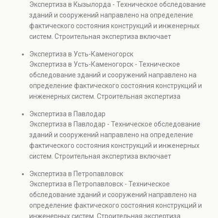
Экспертиза в Кызылорда - Техническое обследование
Услуга востребована при покупке недвижимости,
зданий и сооружений направлено на определение
капитальном ремонте и реконструкции объектов, а
фактического состояния конструкций и инженерных
также при судебных разбирательствах и технических
систем. Строительная экспертиза включает
проверках.
диагностику повреждений, анализ прочности
Экспертиза в Усть-Каменогорск
элементов и оценку эксплуатационной безопасности.
Экспертиза в Усть-Каменогорск - Техническое
Услуга востребована при покупке недвижимости,
обследование зданий и сооружений направлено на
капитальном ремонте и реконструкции объектов, а
определение фактического состояния конструкций и
также при судебных разбирательствах и технических
инженерных систем. Строительная экспертиза
проверках.
включает диагностику повреждений, анализ
Экспертиза в Павлодар
прочности элементов и оценку эксплуатационной
Экспертиза в Павлодар - Техническое обследование
безопасности. Услуга востребована при покупке
зданий и сооружений направлено на определение
недвижимости, капитальном ремонте и реконструкции
фактического состояния конструкций и инженерных
объектов, а также при судебных разбирательствах и
систем. Строительная экспертиза включает
технических проверках.
диагностику повреждений, анализ прочности
Экспертиза в Петропавловск
элементов и оценку эксплуатационной безопасности.
Экспертиза в Петропавловск - Техническое
Услуга востребована при покупке недвижимости,
обследование зданий и сооружений направлено на
капитальном ремонте и реконструкции объектов, а
определение фактического состояния конструкций и
также при судебных разбирательствах и технических
инженерных систем. Строительная экспертиза