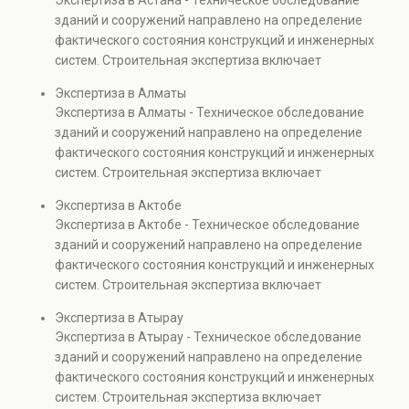
Экспертиза в Астана - Техническое обследование
Услуга востребована при покупке недвижимости,
зданий и сооружений направлено на определение
капитальном ремонте и реконструкции объектов, а
фактического состояния конструкций и инженерных
также при судебных разбирательствах и технических
систем. Строительная экспертиза включает
проверках.
диагностику повреждений, анализ прочности
Экспертиза в Алматы
элементов и оценку эксплуатационной безопасности.
Экспертиза в Алматы - Техническое обследование
Услуга востребована при покупке недвижимости,
зданий и сооружений направлено на определение
капитальном ремонте и реконструкции объектов, а
фактического состояния конструкций и инженерных
также при судебных разбирательствах и технических
систем. Строительная экспертиза включает
проверках.
диагностику повреждений, анализ прочности
Экспертиза в Актобе
элементов и оценку эксплуатационной безопасности.
Экспертиза в Актобе - Техническое обследование
Услуга востребована при покупке недвижимости,
зданий и сооружений направлено на определение
капитальном ремонте и реконструкции объектов, а
фактического состояния конструкций и инженерных
также при судебных разбирательствах и технических
систем. Строительная экспертиза включает
проверках.
диагностику повреждений, анализ прочности
Экспертиза в Атырау
элементов и оценку эксплуатационной безопасности.
Экспертиза в Атырау - Техническое обследование
Услуга востребована при покупке недвижимости,
зданий и сооружений направлено на определение
капитальном ремонте и реконструкции объектов, а
фактического состояния конструкций и инженерных
также при судебных разбирательствах и технических
систем. Строительная экспертиза включает
проверках.