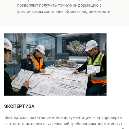
качества строительства, подготовки к реконструкции,
позволяют получить точную информацию о
оценки рисков и судебных разбирательств.
фактическом состоянии объекта недвижимости.
Результатом является официальное техническое
Проводится анализ фундаментов, стен, перекрытий и
заключение, имеющее юридическую силу.
инженерных систем с выявлением скрытых дефектов
и нарушений. Услуга используется для проверки
качества строительства, подготовки к реконструкции,
оценки рисков и судебных разбирательств.
Результатом является официальное техническое
заключение, имеющее юридическую силу.
ЭКСПЕРТИЗА
Экспертиза проектно-сметной документации — это проверка
соответствия проектных решений требованиям нормативных