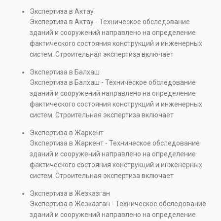
диагностику повреждений, анализ прочности
Экспертиза в Актау
элементов и оценку эксплуатационной безопасности.
Экспертиза в Актау - Техническое обследование
Услуга востребована при покупке недвижимости,
зданий и сооружений направлено на определение
капитальном ремонте и реконструкции объектов, а
фактического состояния конструкций и инженерных
также при судебных разбирательствах и технических
систем. Строительная экспертиза включает
проверках.
диагностику повреждений, анализ прочности
Экспертиза в Балхаш
элементов и оценку эксплуатационной безопасности.
Экспертиза в Балхаш - Техническое обследование
Услуга востребована при покупке недвижимости,
зданий и сооружений направлено на определение
капитальном ремонте и реконструкции объектов, а
фактического состояния конструкций и инженерных
также при судебных разбирательствах и технических
систем. Строительная экспертиза включает
проверках.
диагностику повреждений, анализ прочности
Экспертиза в Жаркент
элементов и оценку эксплуатационной безопасности.
Экспертиза в Жаркент - Техническое обследование
Услуга востребована при покупке недвижимости,
зданий и сооружений направлено на определение
капитальном ремонте и реконструкции объектов, а
фактического состояния конструкций и инженерных
также при судебных разбирательствах и технических
систем. Строительная экспертиза включает
проверках.
диагностику повреждений, анализ прочности
Экспертиза в Жезказган
элементов и оценку эксплуатационной безопасности.
Экспертиза в Жезказган - Техническое обследование
Услуга востребована при покупке недвижимости,
зданий и сооружений направлено на определение
капитальном ремонте и реконструкции объектов, а