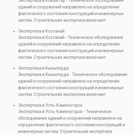
Экспертиза в Кокшетау - Техническое обследование
Услуга востребована при покупке недвижимости,
зданий и сооружений направлено на определение
капитальном ремонте и реконструкции объектов, а
фактического состояния конструкций и инженерных
также при судебных разбирательствах и технических
систем. Строительная экспертиза включает
проверках.
диагностику повреждений, анализ прочности
Экспертиза в Костанай
элементов и оценку эксплуатационной безопасности.
Экспертиза в Костанай - Техническое обследование
Услуга востребована при покупке недвижимости,
зданий и сооружений направлено на определение
капитальном ремонте и реконструкции объектов, а
фактического состояния конструкций и инженерных
также при судебных разбирательствах и технических
систем. Строительная экспертиза включает
проверках.
диагностику повреждений, анализ прочности
Экспертиза в Кызылорда
элементов и оценку эксплуатационной безопасности.
Экспертиза в Кызылорда - Техническое обследование
Услуга востребована при покупке недвижимости,
зданий и сооружений направлено на определение
капитальном ремонте и реконструкции объектов, а
фактического состояния конструкций и инженерных
также при судебных разбирательствах и технических
систем. Строительная экспертиза включает
проверках.
диагностику повреждений, анализ прочности
Экспертиза в Усть-Каменогорск
элементов и оценку эксплуатационной безопасности.
Экспертиза в Усть-Каменогорск - Техническое
Услуга востребована при покупке недвижимости,
обследование зданий и сооружений направлено на
капитальном ремонте и реконструкции объектов, а
определение фактического состояния конструкций и
также при судебных разбирательствах и технических
инженерных систем. Строительная экспертиза
проверках.