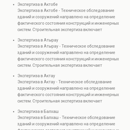
диагностику повреждений, анализ прочности
Экспертиза в Актобе
элементов и оценку эксплуатационной безопасности.
Экспертиза в Актобе - Техническое обследование
Услуга востребована при покупке недвижимости,
зданий и сооружений направлено на определение
капитальном ремонте и реконструкции объектов, а
фактического состояния конструкций и инженерных
также при судебных разбирательствах и технических
систем. Строительная экспертиза включает
проверках.
диагностику повреждений, анализ прочности
Экспертиза в Атырау
элементов и оценку эксплуатационной безопасности.
Экспертиза в Атырау - Техническое обследование
Услуга востребована при покупке недвижимости,
зданий и сооружений направлено на определение
капитальном ремонте и реконструкции объектов, а
фактического состояния конструкций и инженерных
также при судебных разбирательствах и технических
систем. Строительная экспертиза включает
проверках.
диагностику повреждений, анализ прочности
Экспертиза в Актау
элементов и оценку эксплуатационной безопасности.
Экспертиза в Актау - Техническое обследование
Услуга востребована при покупке недвижимости,
зданий и сооружений направлено на определение
капитальном ремонте и реконструкции объектов, а
фактического состояния конструкций и инженерных
также при судебных разбирательствах и технических
систем. Строительная экспертиза включает
проверках.
диагностику повреждений, анализ прочности
Экспертиза в Балхаш
элементов и оценку эксплуатационной безопасности.
Экспертиза в Балхаш - Техническое обследование
Услуга востребована при покупке недвижимости,
зданий и сооружений направлено на определение
капитальном ремонте и реконструкции объектов, а