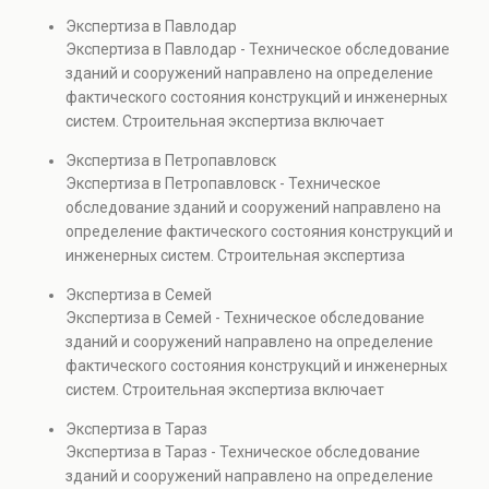
включает диагностику повреждений, анализ
Экспертиза в Павлодар
прочности элементов и оценку эксплуатационной
Экспертиза в Павлодар - Техническое обследование
безопасности. Услуга востребована при покупке
зданий и сооружений направлено на определение
недвижимости, капитальном ремонте и реконструкции
фактического состояния конструкций и инженерных
объектов, а также при судебных разбирательствах и
систем. Строительная экспертиза включает
технических проверках.
диагностику повреждений, анализ прочности
Экспертиза в Петропавловск
элементов и оценку эксплуатационной безопасности.
Экспертиза в Петропавловск - Техническое
Услуга востребована при покупке недвижимости,
обследование зданий и сооружений направлено на
капитальном ремонте и реконструкции объектов, а
определение фактического состояния конструкций и
также при судебных разбирательствах и технических
инженерных систем. Строительная экспертиза
проверках.
включает диагностику повреждений, анализ
Экспертиза в Семей
прочности элементов и оценку эксплуатационной
Экспертиза в Семей - Техническое обследование
безопасности. Услуга востребована при покупке
зданий и сооружений направлено на определение
недвижимости, капитальном ремонте и реконструкции
фактического состояния конструкций и инженерных
объектов, а также при судебных разбирательствах и
систем. Строительная экспертиза включает
технических проверках.
диагностику повреждений, анализ прочности
Экспертиза в Тараз
элементов и оценку эксплуатационной безопасности.
Экспертиза в Тараз - Техническое обследование
Услуга востребована при покупке недвижимости,
зданий и сооружений направлено на определение
капитальном ремонте и реконструкции объектов, а