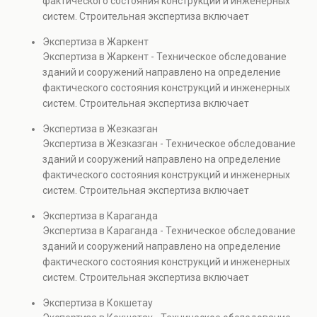
фактического состояния конструкций и инженерных
также при судебных разбирательствах и технических
систем. Строительная экспертиза включает
проверках.
диагностику повреждений, анализ прочности
Экспертиза в Жаркент
элементов и оценку эксплуатационной безопасности.
Экспертиза в Жаркент - Техническое обследование
Услуга востребована при покупке недвижимости,
зданий и сооружений направлено на определение
капитальном ремонте и реконструкции объектов, а
фактического состояния конструкций и инженерных
также при судебных разбирательствах и технических
систем. Строительная экспертиза включает
проверках.
диагностику повреждений, анализ прочности
Экспертиза в Жезказган
элементов и оценку эксплуатационной безопасности.
Экспертиза в Жезказган - Техническое обследование
Услуга востребована при покупке недвижимости,
зданий и сооружений направлено на определение
капитальном ремонте и реконструкции объектов, а
фактического состояния конструкций и инженерных
также при судебных разбирательствах и технических
систем. Строительная экспертиза включает
проверках.
диагностику повреждений, анализ прочности
Экспертиза в Караганда
элементов и оценку эксплуатационной безопасности.
Экспертиза в Караганда - Техническое обследование
Услуга востребована при покупке недвижимости,
зданий и сооружений направлено на определение
капитальном ремонте и реконструкции объектов, а
фактического состояния конструкций и инженерных
также при судебных разбирательствах и технических
систем. Строительная экспертиза включает
проверках.
диагностику повреждений, анализ прочности
Экспертиза в Кокшетау
элементов и оценку эксплуатационной безопасности.