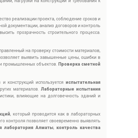
аний, нагрузки на конструкции и требования к
ество реализации проекта, соблюдение сроков и
ной документации, анализ договоров и контроль
ысить прозрачность строительного процесса.
аправленный на проверку стоимости материалов,
позволяет выявить завышенные цены, ошибки в
 и промышленных объектов.
Проверка сметной
в и конструкций используется
испытательная
других материалов.
Лабораторные испытания
ристики, влияющие на долговечность зданий и
кций
, который проводится как в лабораторных
его контроля позволяет своевременно выявлять
я лаборатория Алматы
,
контроль качества