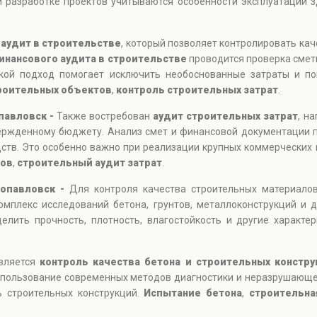
 разработке проектов учитываются особенности эксплуатации зд
т
аудит в строительстве
, который позволяет контролировать кач
инансового аудита в строительстве
проводится проверка смет
кой подход помогает исключить необоснованные затраты и пов
роительных объектов
,
контроль строительных затрат
.
павловск -
Также востребован
аудит строительных затрат
, н
вержденному бюджету. Анализ смет и финансовой документации 
дств. Это особенно важно при реализации крупных коммерческих
дов
,
строительный аудит затрат
.
ропавловск -
Для контроля качества строительных материало
мплекс исследований бетона, грунтов, металлоконструкций и 
лить прочность, плотность, влагостойкость и другие характе
является
контроль качества бетона и строительных констру
 Использование современных методов диагностики и неразрушающ
 строительных конструкций.
Испытание бетона
,
строительна