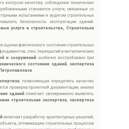
го контроля качества, соблюдения технических
ребованными становятся услуги, связанные со
аторными испытаниями и аудитом строительных
овысить безопасность эксплуатации зданий.
вые услуги в строительстве, Строительна
ля оценки фактического состояния строительных
фундаментов, стен, перекрытий и металлических
ий и сооружений
особенно востребовано при
ехнического состояния зданий
,
экспертиза
 Петропавловск
.
спертиза
, позволяющая определить качество
ется проверка проектной документации, анализ
яния зданий
помогает своевременно выявлять
имая строительная экспертиза
,
экспертиза
ий
включает разработку архитектурных решений,
 объекта, оптимизацию строительных процессов