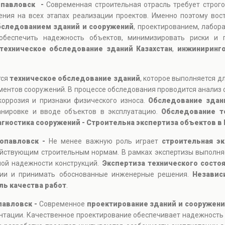
опавловск -
Современная строительная отрасль требует строго
ния на всех этапах реализации проектов. Именно поэтому вост
бследованием зданий и сооружений
, проектированием, лабор
обеспечить надежность объектов, минимизировать риски и п
техническое обследование зданий Казахстан
,
инжиниринго
тся
техническое обследование зданий
, которое выполняется д
ментов сооружений. В процессе обследования проводится анализ 
коррозия и признаки физического износа.
Обследование здан
ланировке и вводе объектов в эксплуатацию.
Обследование т
агностика сооружений - Строительна экспертиза объектов в
ропавловск -
Не менее важную роль играет
строительная эк
ействующим строительным нормам. В рамках экспертизы выполня
ной надежности конструкций.
Экспертиза технического состо
ции и принимать обоснованные инженерные решения.
Независ
ль качества работ
.
павловск -
Современное
проектирование зданий и сооружен
нтации. Качественное проектирование обеспечивает надежность