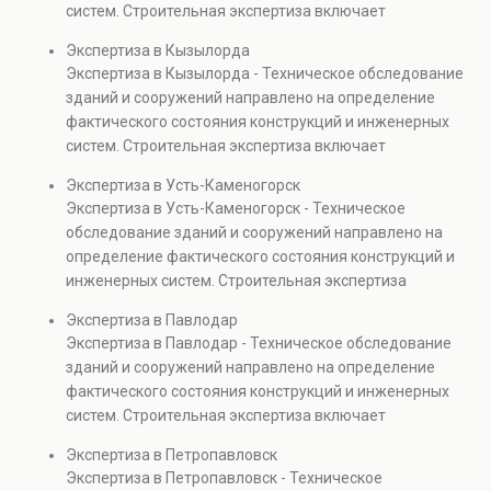
систем. Строительная экспертиза включает
проверках.
диагностику повреждений, анализ прочности
Экспертиза в Кызылорда
элементов и оценку эксплуатационной безопасности.
Экспертиза в Кызылорда - Техническое обследование
Услуга востребована при покупке недвижимости,
зданий и сооружений направлено на определение
капитальном ремонте и реконструкции объектов, а
фактического состояния конструкций и инженерных
также при судебных разбирательствах и технических
систем. Строительная экспертиза включает
проверках.
диагностику повреждений, анализ прочности
Экспертиза в Усть-Каменогорск
элементов и оценку эксплуатационной безопасности.
Экспертиза в Усть-Каменогорск - Техническое
Услуга востребована при покупке недвижимости,
обследование зданий и сооружений направлено на
капитальном ремонте и реконструкции объектов, а
определение фактического состояния конструкций и
также при судебных разбирательствах и технических
инженерных систем. Строительная экспертиза
проверках.
включает диагностику повреждений, анализ
Экспертиза в Павлодар
прочности элементов и оценку эксплуатационной
Экспертиза в Павлодар - Техническое обследование
безопасности. Услуга востребована при покупке
зданий и сооружений направлено на определение
недвижимости, капитальном ремонте и реконструкции
фактического состояния конструкций и инженерных
объектов, а также при судебных разбирательствах и
систем. Строительная экспертиза включает
технических проверках.
диагностику повреждений, анализ прочности
Экспертиза в Петропавловск
элементов и оценку эксплуатационной безопасности.
Экспертиза в Петропавловск - Техническое
Услуга востребована при покупке недвижимости,