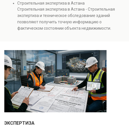
Строительная экспертиза в Астана
инженерных систем с выявлением скрытых дефектов
Строительная экспертиза в Астана - Строительная
и нарушений. Услуга используется для проверки
экспертиза и техническое обследование зданий
качества строительства, подготовки к реконструкции,
позволяют получить точную информацию о
оценки рисков и судебных разбирательств.
фактическом состоянии объекта недвижимости.
Результатом является официальное техническое
Проводится анализ фундаментов, стен, перекрытий и
заключение, имеющее юридическую силу.
инженерных систем с выявлением скрытых дефектов
и нарушений. Услуга используется для проверки
качества строительства, подготовки к реконструкции,
оценки рисков и судебных разбирательств.
Результатом является официальное техническое
заключение, имеющее юридическую силу.
ЭКСПЕРТИЗА