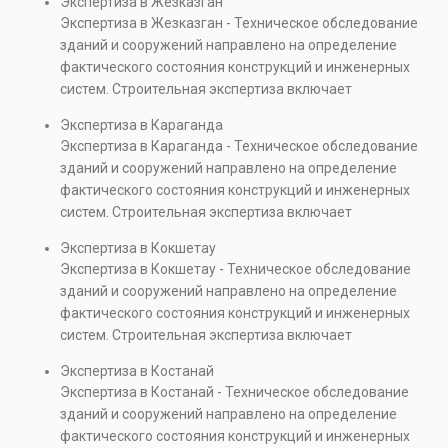
Экспертиза в Жезказган
элементов и оценку эксплуатационной безопасности.
Экспертиза в Жезказган - Техническое обследование
Услуга востребована при покупке недвижимости,
зданий и сооружений направлено на определение
капитальном ремонте и реконструкции объектов, а
фактического состояния конструкций и инженерных
также при судебных разбирательствах и технических
систем. Строительная экспертиза включает
проверках.
диагностику повреждений, анализ прочности
Экспертиза в Караганда
элементов и оценку эксплуатационной безопасности.
Экспертиза в Караганда - Техническое обследование
Услуга востребована при покупке недвижимости,
зданий и сооружений направлено на определение
капитальном ремонте и реконструкции объектов, а
фактического состояния конструкций и инженерных
также при судебных разбирательствах и технических
систем. Строительная экспертиза включает
проверках.
диагностику повреждений, анализ прочности
Экспертиза в Кокшетау
элементов и оценку эксплуатационной безопасности.
Экспертиза в Кокшетау - Техническое обследование
Услуга востребована при покупке недвижимости,
зданий и сооружений направлено на определение
капитальном ремонте и реконструкции объектов, а
фактического состояния конструкций и инженерных
также при судебных разбирательствах и технических
систем. Строительная экспертиза включает
проверках.
диагностику повреждений, анализ прочности
Экспертиза в Костанай
элементов и оценку эксплуатационной безопасности.
Экспертиза в Костанай - Техническое обследование
Услуга востребована при покупке недвижимости,
зданий и сооружений направлено на определение
капитальном ремонте и реконструкции объектов, а
фактического состояния конструкций и инженерных
также при судебных разбирательствах и технических