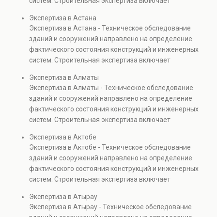
систем. Строительная экспертиза включает
диагностику повреждений, анализ прочности
Экспертиза в Астана
элементов и оценку эксплуатационной безопасности.
Экспертиза в Астана - Техническое обследование
Услуга востребована при покупке недвижимости,
зданий и сооружений направлено на определение
капитальном ремонте и реконструкции объектов, а
фактического состояния конструкций и инженерных
также при судебных разбирательствах и технических
систем. Строительная экспертиза включает
проверках.
диагностику повреждений, анализ прочности
Экспертиза в Алматы
элементов и оценку эксплуатационной безопасности.
Экспертиза в Алматы - Техническое обследование
Услуга востребована при покупке недвижимости,
зданий и сооружений направлено на определение
капитальном ремонте и реконструкции объектов, а
фактического состояния конструкций и инженерных
также при судебных разбирательствах и технических
систем. Строительная экспертиза включает
проверках.
диагностику повреждений, анализ прочности
Экспертиза в Актобе
элементов и оценку эксплуатационной безопасности.
Экспертиза в Актобе - Техническое обследование
Услуга востребована при покупке недвижимости,
зданий и сооружений направлено на определение
капитальном ремонте и реконструкции объектов, а
фактического состояния конструкций и инженерных
также при судебных разбирательствах и технических
систем. Строительная экспертиза включает
проверках.
диагностику повреждений, анализ прочности
Экспертиза в Атырау
элементов и оценку эксплуатационной безопасности.
Экспертиза в Атырау - Техническое обследование
Услуга востребована при покупке недвижимости,