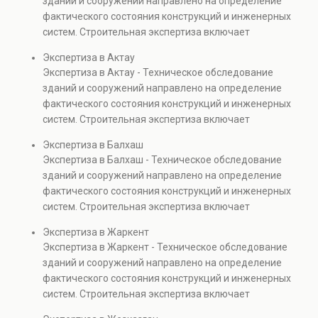
зданий и сооружений направлено на определение
капитальном ремонте и реконструкции объектов, а
фактического состояния конструкций и инженерных
также при судебных разбирательствах и технических
систем. Строительная экспертиза включает
проверках.
диагностику повреждений, анализ прочности
Экспертиза в Актау
элементов и оценку эксплуатационной безопасности.
Экспертиза в Актау - Техническое обследование
Услуга востребована при покупке недвижимости,
зданий и сооружений направлено на определение
капитальном ремонте и реконструкции объектов, а
фактического состояния конструкций и инженерных
также при судебных разбирательствах и технических
систем. Строительная экспертиза включает
проверках.
диагностику повреждений, анализ прочности
Экспертиза в Балхаш
элементов и оценку эксплуатационной безопасности.
Экспертиза в Балхаш - Техническое обследование
Услуга востребована при покупке недвижимости,
зданий и сооружений направлено на определение
капитальном ремонте и реконструкции объектов, а
фактического состояния конструкций и инженерных
также при судебных разбирательствах и технических
систем. Строительная экспертиза включает
проверках.
диагностику повреждений, анализ прочности
Экспертиза в Жаркент
элементов и оценку эксплуатационной безопасности.
Экспертиза в Жаркент - Техническое обследование
Услуга востребована при покупке недвижимости,
зданий и сооружений направлено на определение
капитальном ремонте и реконструкции объектов, а
фактического состояния конструкций и инженерных
также при судебных разбирательствах и технических
систем. Строительная экспертиза включает
проверках.
диагностику повреждений, анализ прочности