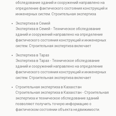
обследование зданий и сооружений направлено на
капитальном ремонте и реконструкции объектов, а
определение фактического состояния конструкций и
также при судебных разбирательствах и технических
инженерных систем. Строительная экспертиза
проверках.
включает диагностику повреждений, анализ
Экспертиза в Семей
прочности элементов и оценку эксплуатационной
Экспертиза в Семей - Техническое обследование
безопасности. Услуга востребована при покупке
зданий и сооружений направлено на определение
недвижимости, капитальном ремонте и реконструкции
фактического состояния конструкций и инженерных
объектов, а также при судебных разбирательствах и
систем. Строительная экспертиза включает
технических проверках.
диагностику повреждений, анализ прочности
Экспертиза в Тараз
элементов и оценку эксплуатационной безопасности.
Экспертиза в Тараз - Техническое обследование
Услуга востребована при покупке недвижимости,
зданий и сооружений направлено на определение
капитальном ремонте и реконструкции объектов, а
фактического состояния конструкций и инженерных
также при судебных разбирательствах и технических
систем. Строительная экспертиза включает
проверках.
диагностику повреждений, анализ прочности
Строительная экспертиза в Казахстан
элементов и оценку эксплуатационной безопасности.
Строительная экспертиза в Казахстан - Строительная
Услуга востребована при покупке недвижимости,
экспертиза и техническое обследование зданий
капитальном ремонте и реконструкции объектов, а
позволяют получить точную информацию о
также при судебных разбирательствах и технических
фактическом состоянии объекта недвижимости.
проверках.
Проводится анализ фундаментов, стен, перекрытий и