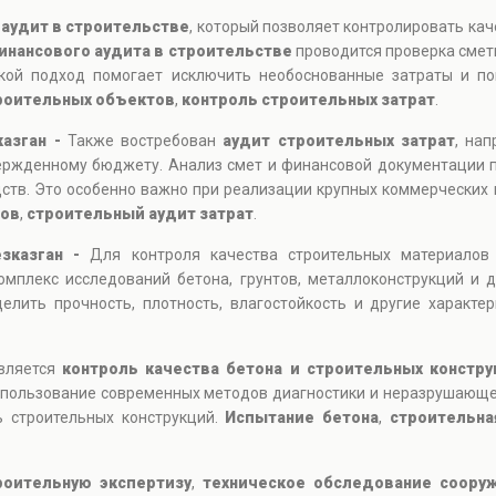
т
аудит в строительстве
, который позволяет контролировать кач
инансового аудита в строительстве
проводится проверка смет
кой подход помогает исключить необоснованные затраты и пов
роительных объектов
,
контроль строительных затрат
.
казган -
Также востребован
аудит строительных затрат
, на
вержденному бюджету. Анализ смет и финансовой документации 
дств. Это особенно важно при реализации крупных коммерческих
дов
,
строительный аудит затрат
.
езказган -
Для контроля качества строительных материалов
мплекс исследований бетона, грунтов, металлоконструкций и 
лить прочность, плотность, влагостойкость и другие характе
является
контроль качества бетона и строительных констру
 Использование современных методов диагностики и неразрушающ
 строительных конструкций.
Испытание бетона
,
строительна
роительную экспертизу
,
техническое обследование соору