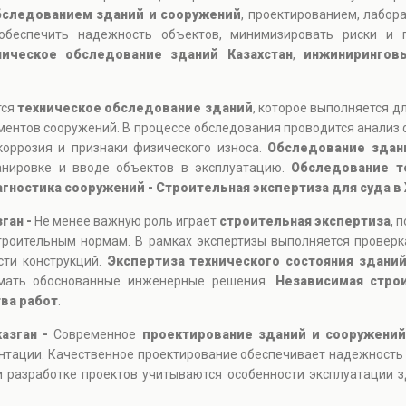
бследованием зданий и сооружений
, проектированием, лабор
обеспечить надежность объектов, минимизировать риски и п
ническое обследование зданий Казахстан
,
инжиниринговы
тся
техническое обследование зданий
, которое выполняется д
ментов сооружений. В процессе обследования проводится анализ 
коррозия и признаки физического износа.
Обследование здан
ланировке и вводе объектов в эксплуатацию.
Обследование т
агностика сооружений - Строительная экспертиза для суда в
ган -
Не менее важную роль играет
строительная экспертиза
, 
троительным нормам. В рамках экспертизы выполняется проверка
сти конструкций.
Экспертиза технического состояния здани
имать обоснованные инженерные решения.
Независимая стро
ва работ
.
казган -
Современное
проектирование зданий и сооружений
нтации. Качественное проектирование обеспечивает надежность
 разработке проектов учитываются особенности эксплуатации зд