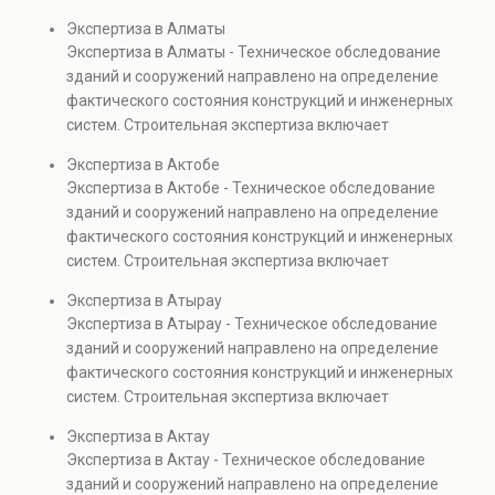
диагностику повреждений, анализ прочности
Экспертиза в Алматы
элементов и оценку эксплуатационной безопасности.
Экспертиза в Алматы - Техническое обследование
Услуга востребована при покупке недвижимости,
зданий и сооружений направлено на определение
капитальном ремонте и реконструкции объектов, а
фактического состояния конструкций и инженерных
также при судебных разбирательствах и технических
систем. Строительная экспертиза включает
проверках.
диагностику повреждений, анализ прочности
Экспертиза в Актобе
элементов и оценку эксплуатационной безопасности.
Экспертиза в Актобе - Техническое обследование
Услуга востребована при покупке недвижимости,
зданий и сооружений направлено на определение
капитальном ремонте и реконструкции объектов, а
фактического состояния конструкций и инженерных
также при судебных разбирательствах и технических
систем. Строительная экспертиза включает
проверках.
диагностику повреждений, анализ прочности
Экспертиза в Атырау
элементов и оценку эксплуатационной безопасности.
Экспертиза в Атырау - Техническое обследование
Услуга востребована при покупке недвижимости,
зданий и сооружений направлено на определение
капитальном ремонте и реконструкции объектов, а
фактического состояния конструкций и инженерных
также при судебных разбирательствах и технических
систем. Строительная экспертиза включает
проверках.
диагностику повреждений, анализ прочности
Экспертиза в Актау
элементов и оценку эксплуатационной безопасности.
Экспертиза в Актау - Техническое обследование
Услуга востребована при покупке недвижимости,
зданий и сооружений направлено на определение
капитальном ремонте и реконструкции объектов, а