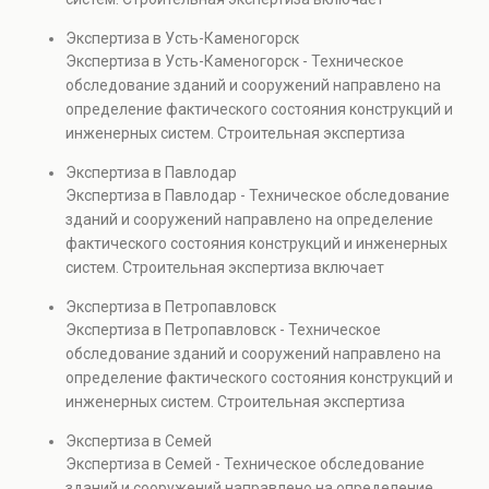
проверках.
диагностику повреждений, анализ прочности
Экспертиза в Усть-Каменогорск
элементов и оценку эксплуатационной безопасности.
Экспертиза в Усть-Каменогорск - Техническое
Услуга востребована при покупке недвижимости,
обследование зданий и сооружений направлено на
капитальном ремонте и реконструкции объектов, а
определение фактического состояния конструкций и
также при судебных разбирательствах и технических
инженерных систем. Строительная экспертиза
проверках.
включает диагностику повреждений, анализ
Экспертиза в Павлодар
прочности элементов и оценку эксплуатационной
Экспертиза в Павлодар - Техническое обследование
безопасности. Услуга востребована при покупке
зданий и сооружений направлено на определение
недвижимости, капитальном ремонте и реконструкции
фактического состояния конструкций и инженерных
объектов, а также при судебных разбирательствах и
систем. Строительная экспертиза включает
технических проверках.
диагностику повреждений, анализ прочности
Экспертиза в Петропавловск
элементов и оценку эксплуатационной безопасности.
Экспертиза в Петропавловск - Техническое
Услуга востребована при покупке недвижимости,
обследование зданий и сооружений направлено на
капитальном ремонте и реконструкции объектов, а
определение фактического состояния конструкций и
также при судебных разбирательствах и технических
инженерных систем. Строительная экспертиза
проверках.
включает диагностику повреждений, анализ
Экспертиза в Семей
прочности элементов и оценку эксплуатационной
Экспертиза в Семей - Техническое обследование
безопасности. Услуга востребована при покупке
зданий и сооружений направлено на определение