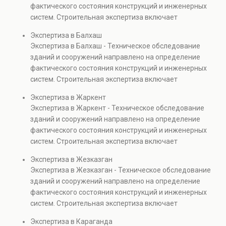
фактического состояния конструкций и инженерных
также при судебных разбирательствах и технических
систем. Строительная экспертиза включает
проверках.
диагностику повреждений, анализ прочности
Экспертиза в Балхаш
элементов и оценку эксплуатационной безопасности.
Экспертиза в Балхаш - Техническое обследование
Услуга востребована при покупке недвижимости,
зданий и сооружений направлено на определение
капитальном ремонте и реконструкции объектов, а
фактического состояния конструкций и инженерных
также при судебных разбирательствах и технических
систем. Строительная экспертиза включает
проверках.
диагностику повреждений, анализ прочности
Экспертиза в Жаркент
элементов и оценку эксплуатационной безопасности.
Экспертиза в Жаркент - Техническое обследование
Услуга востребована при покупке недвижимости,
зданий и сооружений направлено на определение
капитальном ремонте и реконструкции объектов, а
фактического состояния конструкций и инженерных
также при судебных разбирательствах и технических
систем. Строительная экспертиза включает
проверках.
диагностику повреждений, анализ прочности
Экспертиза в Жезказган
элементов и оценку эксплуатационной безопасности.
Экспертиза в Жезказган - Техническое обследование
Услуга востребована при покупке недвижимости,
зданий и сооружений направлено на определение
капитальном ремонте и реконструкции объектов, а
фактического состояния конструкций и инженерных
также при судебных разбирательствах и технических
систем. Строительная экспертиза включает
проверках.
диагностику повреждений, анализ прочности
Экспертиза в Караганда
элементов и оценку эксплуатационной безопасности.