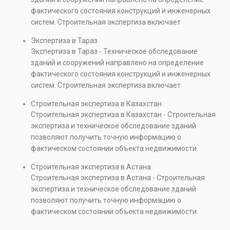
недвижимости, капитальном ремонте и реконструкции
фактического состояния конструкций и инженерных
объектов, а также при судебных разбирательствах и
систем. Строительная экспертиза включает
технических проверках.
диагностику повреждений, анализ прочности
Экспертиза в Тараз
элементов и оценку эксплуатационной безопасности.
Экспертиза в Тараз - Техническое обследование
Услуга востребована при покупке недвижимости,
зданий и сооружений направлено на определение
капитальном ремонте и реконструкции объектов, а
фактического состояния конструкций и инженерных
также при судебных разбирательствах и технических
систем. Строительная экспертиза включает
проверках.
диагностику повреждений, анализ прочности
Строительная экспертиза в Казахстан
элементов и оценку эксплуатационной безопасности.
Строительная экспертиза в Казахстан - Строительная
Услуга востребована при покупке недвижимости,
экспертиза и техническое обследование зданий
капитальном ремонте и реконструкции объектов, а
позволяют получить точную информацию о
также при судебных разбирательствах и технических
фактическом состоянии объекта недвижимости.
проверках.
Проводится анализ фундаментов, стен, перекрытий и
Строительная экспертиза в Астана
инженерных систем с выявлением скрытых дефектов
Строительная экспертиза в Астана - Строительная
и нарушений. Услуга используется для проверки
экспертиза и техническое обследование зданий
качества строительства, подготовки к реконструкции,
позволяют получить точную информацию о
оценки рисков и судебных разбирательств.
фактическом состоянии объекта недвижимости.
Результатом является официальное техническое
Проводится анализ фундаментов, стен, перекрытий и
заключение, имеющее юридическую силу.