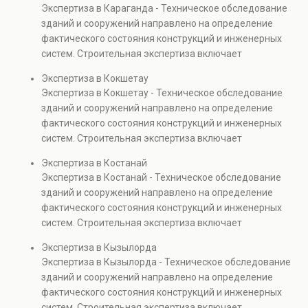
Экспертиза в Караганда - Техническое обследование
Услуга востребована при покупке недвижимости,
зданий и сооружений направлено на определение
капитальном ремонте и реконструкции объектов, а
фактического состояния конструкций и инженерных
также при судебных разбирательствах и технических
систем. Строительная экспертиза включает
проверках.
диагностику повреждений, анализ прочности
Экспертиза в Кокшетау
элементов и оценку эксплуатационной безопасности.
Экспертиза в Кокшетау - Техническое обследование
Услуга востребована при покупке недвижимости,
зданий и сооружений направлено на определение
капитальном ремонте и реконструкции объектов, а
фактического состояния конструкций и инженерных
также при судебных разбирательствах и технических
систем. Строительная экспертиза включает
проверках.
диагностику повреждений, анализ прочности
Экспертиза в Костанай
элементов и оценку эксплуатационной безопасности.
Экспертиза в Костанай - Техническое обследование
Услуга востребована при покупке недвижимости,
зданий и сооружений направлено на определение
капитальном ремонте и реконструкции объектов, а
фактического состояния конструкций и инженерных
также при судебных разбирательствах и технических
систем. Строительная экспертиза включает
проверках.
диагностику повреждений, анализ прочности
Экспертиза в Кызылорда
элементов и оценку эксплуатационной безопасности.
Экспертиза в Кызылорда - Техническое обследование
Услуга востребована при покупке недвижимости,
зданий и сооружений направлено на определение
капитальном ремонте и реконструкции объектов, а
фактического состояния конструкций и инженерных
также при судебных разбирательствах и технических
систем. Строительная экспертиза включает