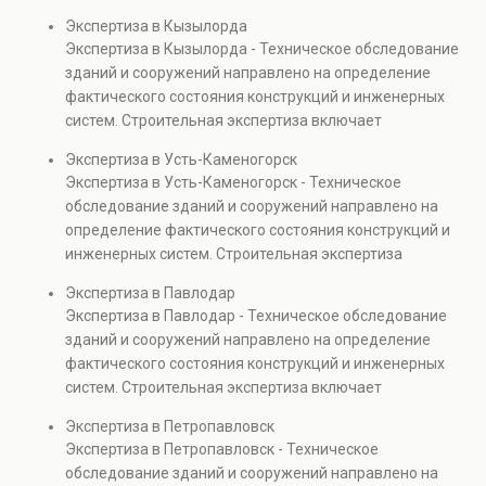
диагностику повреждений, анализ прочности
Экспертиза в Кызылорда
элементов и оценку эксплуатационной безопасности.
Экспертиза в Кызылорда - Техническое обследование
Услуга востребована при покупке недвижимости,
зданий и сооружений направлено на определение
капитальном ремонте и реконструкции объектов, а
фактического состояния конструкций и инженерных
также при судебных разбирательствах и технических
систем. Строительная экспертиза включает
проверках.
диагностику повреждений, анализ прочности
Экспертиза в Усть-Каменогорск
элементов и оценку эксплуатационной безопасности.
Экспертиза в Усть-Каменогорск - Техническое
Услуга востребована при покупке недвижимости,
обследование зданий и сооружений направлено на
капитальном ремонте и реконструкции объектов, а
определение фактического состояния конструкций и
также при судебных разбирательствах и технических
инженерных систем. Строительная экспертиза
проверках.
включает диагностику повреждений, анализ
Экспертиза в Павлодар
прочности элементов и оценку эксплуатационной
Экспертиза в Павлодар - Техническое обследование
безопасности. Услуга востребована при покупке
зданий и сооружений направлено на определение
недвижимости, капитальном ремонте и реконструкции
фактического состояния конструкций и инженерных
объектов, а также при судебных разбирательствах и
систем. Строительная экспертиза включает
технических проверках.
диагностику повреждений, анализ прочности
Экспертиза в Петропавловск
элементов и оценку эксплуатационной безопасности.
Экспертиза в Петропавловск - Техническое
Услуга востребована при покупке недвижимости,
обследование зданий и сооружений направлено на
капитальном ремонте и реконструкции объектов, а