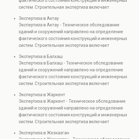
фактического состояния конструкций и инженерных
также при судебных разбирательствах и технических
систем. Строительная экспертиза включает
проверках.
диагностику повреждений, анализ прочности
Экспертиза в Актау
элементов и оценку эксплуатационной безопасности.
Экспертиза в Актау - Техническое обследование
Услуга востребована при покупке недвижимости,
зданий и сооружений направлено на определение
капитальном ремонте и реконструкции объектов, а
фактического состояния конструкций и инженерных
также при судебных разбирательствах и технических
систем. Строительная экспертиза включает
проверках.
диагностику повреждений, анализ прочности
Экспертиза в Балхаш
элементов и оценку эксплуатационной безопасности.
Экспертиза в Балхаш - Техническое обследование
Услуга востребована при покупке недвижимости,
зданий и сооружений направлено на определение
капитальном ремонте и реконструкции объектов, а
фактического состояния конструкций и инженерных
также при судебных разбирательствах и технических
систем. Строительная экспертиза включает
проверках.
диагностику повреждений, анализ прочности
Экспертиза в Жаркент
элементов и оценку эксплуатационной безопасности.
Экспертиза в Жаркент - Техническое обследование
Услуга востребована при покупке недвижимости,
зданий и сооружений направлено на определение
капитальном ремонте и реконструкции объектов, а
фактического состояния конструкций и инженерных
также при судебных разбирательствах и технических
систем. Строительная экспертиза включает
проверках.
диагностику повреждений, анализ прочности
Экспертиза в Жезказган
элементов и оценку эксплуатационной безопасности.