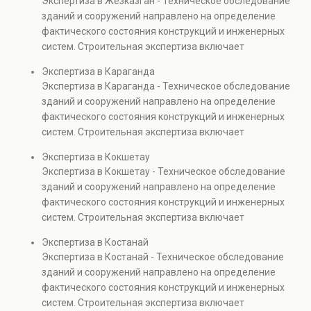
Экспертиза в Жезказган - Техническое обследование
Услуга востребована при покупке недвижимости,
зданий и сооружений направлено на определение
капитальном ремонте и реконструкции объектов, а
фактического состояния конструкций и инженерных
также при судебных разбирательствах и технических
систем. Строительная экспертиза включает
проверках.
диагностику повреждений, анализ прочности
Экспертиза в Караганда
элементов и оценку эксплуатационной безопасности.
Экспертиза в Караганда - Техническое обследование
Услуга востребована при покупке недвижимости,
зданий и сооружений направлено на определение
капитальном ремонте и реконструкции объектов, а
фактического состояния конструкций и инженерных
также при судебных разбирательствах и технических
систем. Строительная экспертиза включает
проверках.
диагностику повреждений, анализ прочности
Экспертиза в Кокшетау
элементов и оценку эксплуатационной безопасности.
Экспертиза в Кокшетау - Техническое обследование
Услуга востребована при покупке недвижимости,
зданий и сооружений направлено на определение
капитальном ремонте и реконструкции объектов, а
фактического состояния конструкций и инженерных
также при судебных разбирательствах и технических
систем. Строительная экспертиза включает
проверках.
диагностику повреждений, анализ прочности
Экспертиза в Костанай
элементов и оценку эксплуатационной безопасности.
Экспертиза в Костанай - Техническое обследование
Услуга востребована при покупке недвижимости,
зданий и сооружений направлено на определение
капитальном ремонте и реконструкции объектов, а
фактического состояния конструкций и инженерных
также при судебных разбирательствах и технических
систем. Строительная экспертиза включает
проверках.