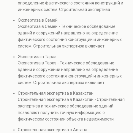
определение фактического состояния конструкций и
также при судебных разбирательствах и технических
инженерных систем. Строительная экспертиза
проверках.
включает диагностику повреждений, анализ
Экспертиза в Семей
прочности элементов и оценку эксплуатационной
Экспертиза в Семей - Техническое обследование
безопасности. Услуга востребована при покупке
зданий и сооружений направлено на определение
недвижимости, капитальном ремонте и реконструкции
фактического состояния конструкций и инженерных
объектов, а также при судебных разбирательствах и
систем. Строительная экспертиза включает
технических проверках.
диагностику повреждений, анализ прочности
Экспертиза в Тараз
элементов и оценку эксплуатационной безопасности.
Экспертиза в Тараз - Техническое обследование
Услуга востребована при покупке недвижимости,
зданий и сооружений направлено на определение
капитальном ремонте и реконструкции объектов, а
фактического состояния конструкций и инженерных
также при судебных разбирательствах и технических
систем. Строительная экспертиза включает
проверках.
диагностику повреждений, анализ прочности
Строительная экспертиза в Казахстан
элементов и оценку эксплуатационной безопасности.
Строительная экспертиза в Казахстан - Строительная
Услуга востребована при покупке недвижимости,
экспертиза и техническое обследование зданий
капитальном ремонте и реконструкции объектов, а
позволяют получить точную информацию о
также при судебных разбирательствах и технических
фактическом состоянии объекта недвижимости.
проверках.
Проводится анализ фундаментов, стен, перекрытий и
Строительная экспертиза в Астана
инженерных систем с выявлением скрытых дефектов