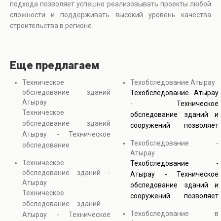
подхода позволяет успешно реализовывать проекты любой
сложности и поддерживать высокий уровень качества
строительства в регионе.
Еще предлагаем
Техническое
Техобследование Атырау
обследование зданий
Техобследование Атырау
Атырау
- Техническое
Техническое
обследование зданий и
обследование зданий
сооружений позволяет
Атырау - Техническое
получить точную
Техобследование -
обследование
информацию о состоянии
Атырау
сооружений направлено
конструкций и
Техническое
Техобследование -
на диагностику состояния
инженерных систем. Оно
обследование зданий -
Атырау - Техническое
зданий с применением
включает проверку
Атырау
обследование зданий и
инструментальных и
несущих элементов,
Техническое
сооружений позволяет
визуальных методов
выявление скрытых
обследование зданий -
получить точную
контроля. В процессе
дефектов и анализ
Техобследование в
Атырау - Техническое
информацию о состоянии