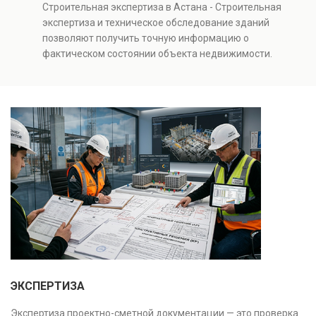
Строительная экспертиза в Астана - Строительная
и нарушений. Услуга используется для проверки
экспертиза и техническое обследование зданий
качества строительства, подготовки к реконструкции,
позволяют получить точную информацию о
оценки рисков и судебных разбирательств.
фактическом состоянии объекта недвижимости.
Результатом является официальное техническое
Проводится анализ фундаментов, стен, перекрытий и
заключение, имеющее юридическую силу.
инженерных систем с выявлением скрытых дефектов
и нарушений. Услуга используется для проверки
качества строительства, подготовки к реконструкции,
оценки рисков и судебных разбирательств.
Результатом является официальное техническое
заключение, имеющее юридическую силу.
ЭКСПЕРТИЗА
Экспертиза проектно-сметной документации — это проверка