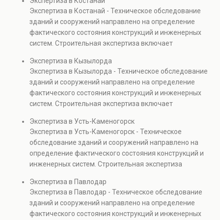
Экспертиза в Костанай
элементов и оценку эксплуатационной безопасности.
Экспертиза в Костанай - Техническое обследование
Услуга востребована при покупке недвижимости,
зданий и сооружений направлено на определение
капитальном ремонте и реконструкции объектов, а
фактического состояния конструкций и инженерных
также при судебных разбирательствах и технических
систем. Строительная экспертиза включает
проверках.
диагностику повреждений, анализ прочности
Экспертиза в Кызылорда
элементов и оценку эксплуатационной безопасности.
Экспертиза в Кызылорда - Техническое обследование
Услуга востребована при покупке недвижимости,
зданий и сооружений направлено на определение
капитальном ремонте и реконструкции объектов, а
фактического состояния конструкций и инженерных
также при судебных разбирательствах и технических
систем. Строительная экспертиза включает
проверках.
диагностику повреждений, анализ прочности
Экспертиза в Усть-Каменогорск
элементов и оценку эксплуатационной безопасности.
Экспертиза в Усть-Каменогорск - Техническое
Услуга востребована при покупке недвижимости,
обследование зданий и сооружений направлено на
капитальном ремонте и реконструкции объектов, а
определение фактического состояния конструкций и
также при судебных разбирательствах и технических
инженерных систем. Строительная экспертиза
проверках.
включает диагностику повреждений, анализ
Экспертиза в Павлодар
прочности элементов и оценку эксплуатационной
Экспертиза в Павлодар - Техническое обследование
безопасности. Услуга востребована при покупке
зданий и сооружений направлено на определение
недвижимости, капитальном ремонте и реконструкции
фактического состояния конструкций и инженерных
объектов, а также при судебных разбирательствах и