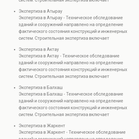
систем. Строительная экспертиза включает
проверках.
диагностику повреждений, анализ прочности
Экспертиза в Атырау
элементов и оценку эксплуатационной безопасности.
Экспертиза в Атырау - Техническое обследование
Услуга востребована при покупке недвижимости,
зданий и сооружений направлено на определение
капитальном ремонте и реконструкции объектов, а
фактического состояния конструкций и инженерных
также при судебных разбирательствах и технических
систем. Строительная экспертиза включает
проверках.
диагностику повреждений, анализ прочности
Экспертиза в Актау
элементов и оценку эксплуатационной безопасности.
Экспертиза в Актау - Техническое обследование
Услуга востребована при покупке недвижимости,
зданий и сооружений направлено на определение
капитальном ремонте и реконструкции объектов, а
фактического состояния конструкций и инженерных
также при судебных разбирательствах и технических
систем. Строительная экспертиза включает
проверках.
диагностику повреждений, анализ прочности
Экспертиза в Балхаш
элементов и оценку эксплуатационной безопасности.
Экспертиза в Балхаш - Техническое обследование
Услуга востребована при покупке недвижимости,
зданий и сооружений направлено на определение
капитальном ремонте и реконструкции объектов, а
фактического состояния конструкций и инженерных
также при судебных разбирательствах и технических
систем. Строительная экспертиза включает
проверках.
диагностику повреждений, анализ прочности
Экспертиза в Жаркент
элементов и оценку эксплуатационной безопасности.
Экспертиза в Жаркент - Техническое обследование
Услуга востребована при покупке недвижимости,