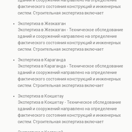
зданий и сооружений направлено на определение
капитальном ремонте и реконструкции объектов, а
фактического состояния конструкций и инженерных
также при судебных разбирательствах и технических
систем. Строительная экспертиза включает
проверках.
диагностику повреждений, анализ прочности
Экспертиза в Жезказган
элементов и оценку эксплуатационной безопасности.
Экспертиза в Жезказган - Техническое обследование
Услуга востребована при покупке недвижимости,
зданий и сооружений направлено на определение
капитальном ремонте и реконструкции объектов, а
фактического состояния конструкций и инженерных
также при судебных разбирательствах и технических
систем. Строительная экспертиза включает
проверках.
диагностику повреждений, анализ прочности
Экспертиза в Караганда
элементов и оценку эксплуатационной безопасности.
Экспертиза в Караганда - Техническое обследование
Услуга востребована при покупке недвижимости,
зданий и сооружений направлено на определение
капитальном ремонте и реконструкции объектов, а
фактического состояния конструкций и инженерных
также при судебных разбирательствах и технических
систем. Строительная экспертиза включает
проверках.
диагностику повреждений, анализ прочности
Экспертиза в Кокшетау
элементов и оценку эксплуатационной безопасности.
Экспертиза в Кокшетау - Техническое обследование
Услуга востребована при покупке недвижимости,
зданий и сооружений направлено на определение
капитальном ремонте и реконструкции объектов, а
фактического состояния конструкций и инженерных
также при судебных разбирательствах и технических
систем. Строительная экспертиза включает
проверках.
диагностику повреждений, анализ прочности