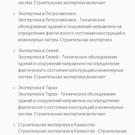
систем. Строительная экспертиза включает
технических проверках.
диагностику повреждений, анализ прочности
Экспертиза в Петропавловск
элементов и оценку эксплуатационной безопасности.
Экспертиза в Петропавловск - Техническое
Услуга востребована при покупке недвижимости,
обследование зданий и сооружений направлено на
капитальном ремонте и реконструкции объектов, а
определение фактического состояния конструкций и
также при судебных разбирательствах и технических
инженерных систем. Строительная экспертиза
проверках.
включает диагностику повреждений, анализ
Экспертиза в Семей
прочности элементов и оценку эксплуатационной
Экспертиза в Семей - Техническое обследование
безопасности. Услуга востребована при покупке
зданий и сооружений направлено на определение
недвижимости, капитальном ремонте и реконструкции
фактического состояния конструкций и инженерных
объектов, а также при судебных разбирательствах и
систем. Строительная экспертиза включает
технических проверках.
диагностику повреждений, анализ прочности
Экспертиза в Тараз
элементов и оценку эксплуатационной безопасности.
Экспертиза в Тараз - Техническое обследование
Услуга востребована при покупке недвижимости,
зданий и сооружений направлено на определение
капитальном ремонте и реконструкции объектов, а
фактического состояния конструкций и инженерных
также при судебных разбирательствах и технических
систем. Строительная экспертиза включает
проверках.
диагностику повреждений, анализ прочности
Строительная экспертиза в Казахстан
элементов и оценку эксплуатационной безопасности.
Строительная экспертиза в Казахстан - Строительная
Услуга востребована при покупке недвижимости,