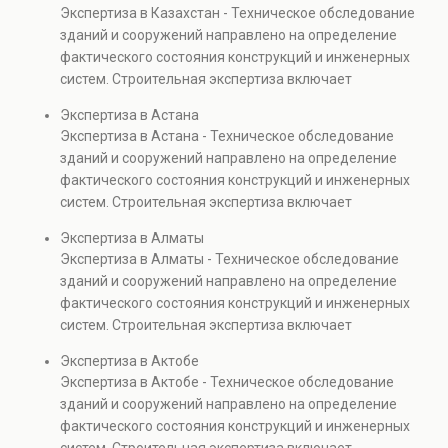
технического состояния
Обследование
эксплуатации объектов
Экспертиза в Казахстан - Техническое обследование
эксплуатации объектов.
зданий, выявляются
технического состояния
недвижимости.
зданий и сооружений направлено на определение
скрытые дефекты и
зданий используется для
фактического состояния конструкций и инженерных
анализируется износ
подготовки ремонтных
систем. Строительная экспертиза включает
конструкций. Услуга
решений, реконструкции и
диагностику повреждений, анализ прочности
необходима при
Экспертиза в Астана
обеспечения долговечной
элементов и оценку эксплуатационной безопасности.
реконструкции,
Экспертиза в Астана - Техническое обследование
и безопасной
Услуга востребована при покупке недвижимости,
капитальном ремонте и
зданий и сооружений направлено на определение
эксплуатации объектов.
капитальном ремонте и реконструкции объектов, а
эксплуатации объектов
фактического состояния конструкций и инженерных
также при судебных разбирательствах и технических
недвижимости.
систем. Строительная экспертиза включает
проверках.
диагностику повреждений, анализ прочности
Экспертиза в Алматы
элементов и оценку эксплуатационной безопасности.
Экспертиза в Алматы - Техническое обследование
Услуга востребована при покупке недвижимости,
зданий и сооружений направлено на определение
капитальном ремонте и реконструкции объектов, а
фактического состояния конструкций и инженерных
также при судебных разбирательствах и технических
систем. Строительная экспертиза включает
проверках.
диагностику повреждений, анализ прочности
Экспертиза в Актобе
элементов и оценку эксплуатационной безопасности.
Экспертиза в Актобе - Техническое обследование
Услуга востребована при покупке недвижимости,
зданий и сооружений направлено на определение
капитальном ремонте и реконструкции объектов, а
фактического состояния конструкций и инженерных
также при судебных разбирательствах и технических