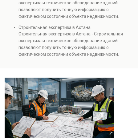
экспертиза и техническое обследование зданий
капитальном ремонте и реконструкции объектов, а
позволяют получить точную информацию о
также при судебных разбирательствах и технических
фактическом состоянии объекта недвижимости.
проверках.
Проводится анализ фундаментов, стен, перекрытий и
Строительная экспертиза в Астана
инженерных систем с выявлением скрытых дефектов
Строительная экспертиза в Астана - Строительная
и нарушений. Услуга используется для проверки
экспертиза и техническое обследование зданий
качества строительства, подготовки к реконструкции,
позволяют получить точную информацию о
оценки рисков и судебных разбирательств.
фактическом состоянии объекта недвижимости.
Результатом является официальное техническое
Проводится анализ фундаментов, стен, перекрытий и
заключение, имеющее юридическую силу.
инженерных систем с выявлением скрытых дефектов
и нарушений. Услуга используется для проверки
качества строительства, подготовки к реконструкции,
оценки рисков и судебных разбирательств.
Результатом является официальное техническое
заключение, имеющее юридическую силу.