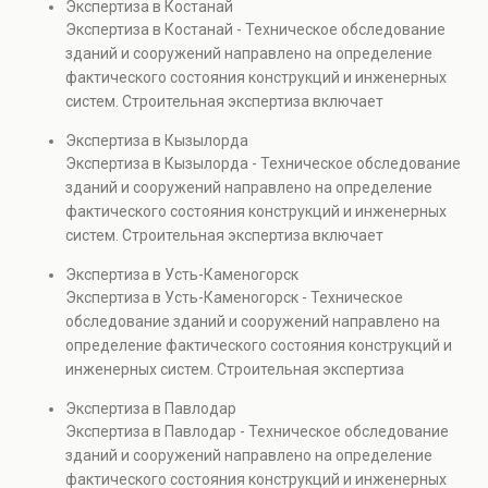
Экспертиза в Костанай
элементов и оценку эксплуатационной безопасности.
Экспертиза в Костанай - Техническое обследование
Услуга востребована при покупке недвижимости,
зданий и сооружений направлено на определение
капитальном ремонте и реконструкции объектов, а
фактического состояния конструкций и инженерных
также при судебных разбирательствах и технических
систем. Строительная экспертиза включает
проверках.
диагностику повреждений, анализ прочности
Экспертиза в Кызылорда
элементов и оценку эксплуатационной безопасности.
Экспертиза в Кызылорда - Техническое обследование
Услуга востребована при покупке недвижимости,
зданий и сооружений направлено на определение
капитальном ремонте и реконструкции объектов, а
фактического состояния конструкций и инженерных
также при судебных разбирательствах и технических
систем. Строительная экспертиза включает
проверках.
диагностику повреждений, анализ прочности
Экспертиза в Усть-Каменогорск
элементов и оценку эксплуатационной безопасности.
Экспертиза в Усть-Каменогорск - Техническое
Услуга востребована при покупке недвижимости,
обследование зданий и сооружений направлено на
капитальном ремонте и реконструкции объектов, а
определение фактического состояния конструкций и
также при судебных разбирательствах и технических
инженерных систем. Строительная экспертиза
проверках.
включает диагностику повреждений, анализ
Экспертиза в Павлодар
прочности элементов и оценку эксплуатационной
Экспертиза в Павлодар - Техническое обследование
безопасности. Услуга востребована при покупке
зданий и сооружений направлено на определение
недвижимости, капитальном ремонте и реконструкции
фактического состояния конструкций и инженерных