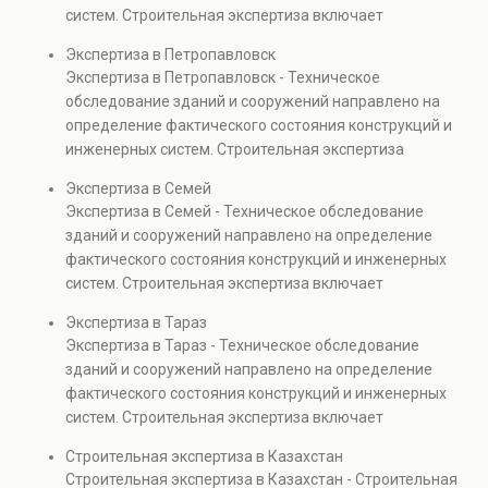
объектов, а также при судебных разбирательствах и
систем. Строительная экспертиза включает
технических проверках.
диагностику повреждений, анализ прочности
Экспертиза в Петропавловск
элементов и оценку эксплуатационной безопасности.
Экспертиза в Петропавловск - Техническое
Услуга востребована при покупке недвижимости,
обследование зданий и сооружений направлено на
капитальном ремонте и реконструкции объектов, а
определение фактического состояния конструкций и
также при судебных разбирательствах и технических
инженерных систем. Строительная экспертиза
проверках.
включает диагностику повреждений, анализ
Экспертиза в Семей
прочности элементов и оценку эксплуатационной
Экспертиза в Семей - Техническое обследование
безопасности. Услуга востребована при покупке
зданий и сооружений направлено на определение
недвижимости, капитальном ремонте и реконструкции
фактического состояния конструкций и инженерных
объектов, а также при судебных разбирательствах и
систем. Строительная экспертиза включает
технических проверках.
диагностику повреждений, анализ прочности
Экспертиза в Тараз
элементов и оценку эксплуатационной безопасности.
Экспертиза в Тараз - Техническое обследование
Услуга востребована при покупке недвижимости,
зданий и сооружений направлено на определение
капитальном ремонте и реконструкции объектов, а
фактического состояния конструкций и инженерных
также при судебных разбирательствах и технических
систем. Строительная экспертиза включает
проверках.
диагностику повреждений, анализ прочности
Строительная экспертиза в Казахстан
элементов и оценку эксплуатационной безопасности.
Строительная экспертиза в Казахстан - Строительная