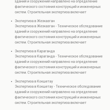
зданий и сооружений направлено на определение
капитальном ремонте и реконструкции объектов, а
фактического состояния конструкций и инженерных
также при судебных разбирательствах и технических
систем. Строительная экспертиза включает
проверках.
диагностику повреждений, анализ прочности
Экспертиза в Жезказган
элементов и оценку эксплуатационной безопасности.
Экспертиза в Жезказган - Техническое обследование
Услуга востребована при покупке недвижимости,
зданий и сооружений направлено на определение
капитальном ремонте и реконструкции объектов, а
фактического состояния конструкций и инженерных
также при судебных разбирательствах и технических
систем. Строительная экспертиза включает
проверках.
диагностику повреждений, анализ прочности
Экспертиза в Караганда
элементов и оценку эксплуатационной безопасности.
Экспертиза в Караганда - Техническое обследование
Услуга востребована при покупке недвижимости,
зданий и сооружений направлено на определение
капитальном ремонте и реконструкции объектов, а
фактического состояния конструкций и инженерных
также при судебных разбирательствах и технических
систем. Строительная экспертиза включает
проверках.
диагностику повреждений, анализ прочности
Экспертиза в Кокшетау
элементов и оценку эксплуатационной безопасности.
Экспертиза в Кокшетау - Техническое обследование
Услуга востребована при покупке недвижимости,
зданий и сооружений направлено на определение
капитальном ремонте и реконструкции объектов, а
фактического состояния конструкций и инженерных
также при судебных разбирательствах и технических
систем. Строительная экспертиза включает
проверках.
диагностику повреждений, анализ прочности