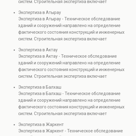
систем. Строительная экспертиза включает
проверках.
диагностику повреждений, анализ прочности
Экспертиза в Атырау
элементов и оценку эксплуатационной безопасности.
Экспертиза в Атырау - Техническое обследование
Услуга востребована при покупке недвижимости,
зданий и сооружений направлено на определение
капитальном ремонте и реконструкции объектов, а
фактического состояния конструкций и инженерных
также при судебных разбирательствах и технических
систем. Строительная экспертиза включает
проверках.
диагностику повреждений, анализ прочности
Экспертиза в Актау
элементов и оценку эксплуатационной безопасности.
Экспертиза в Актау - Техническое обследование
Услуга востребована при покупке недвижимости,
зданий и сооружений направлено на определение
капитальном ремонте и реконструкции объектов, а
фактического состояния конструкций и инженерных
также при судебных разбирательствах и технических
систем. Строительная экспертиза включает
проверках.
диагностику повреждений, анализ прочности
Экспертиза в Балхаш
элементов и оценку эксплуатационной безопасности.
Экспертиза в Балхаш - Техническое обследование
Услуга востребована при покупке недвижимости,
зданий и сооружений направлено на определение
капитальном ремонте и реконструкции объектов, а
фактического состояния конструкций и инженерных
также при судебных разбирательствах и технических
систем. Строительная экспертиза включает
проверках.
диагностику повреждений, анализ прочности
Экспертиза в Жаркент
элементов и оценку эксплуатационной безопасности.
Экспертиза в Жаркент - Техническое обследование
Услуга востребована при покупке недвижимости,