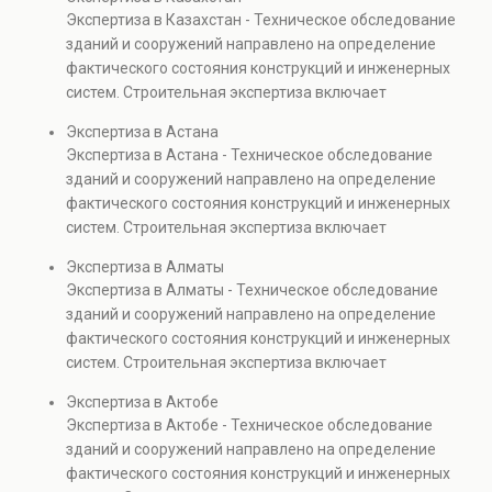
дефектов и анализ
Услуга необходима при
решений, реконструкции и
Экспертиза в Казахстан - Техническое обследование
эксплуатационной
реконструкции, ремонте и
обеспечения долговечной
зданий и сооружений направлено на определение
безопасности.
эксплуатации объектов
и безопасной
фактического состояния конструкций и инженерных
Обследование
недвижимости.
эксплуатации объектов.
систем. Строительная экспертиза включает
технического состояния
диагностику повреждений, анализ прочности
зданий используется для
Экспертиза в Астана
элементов и оценку эксплуатационной безопасности.
подготовки ремонтных
Экспертиза в Астана - Техническое обследование
Услуга востребована при покупке недвижимости,
решений, реконструкции и
зданий и сооружений направлено на определение
капитальном ремонте и реконструкции объектов, а
обеспечения долговечной
фактического состояния конструкций и инженерных
также при судебных разбирательствах и технических
и безопасной
систем. Строительная экспертиза включает
проверках.
эксплуатации объектов.
диагностику повреждений, анализ прочности
Экспертиза в Алматы
элементов и оценку эксплуатационной безопасности.
Экспертиза в Алматы - Техническое обследование
Услуга востребована при покупке недвижимости,
зданий и сооружений направлено на определение
капитальном ремонте и реконструкции объектов, а
фактического состояния конструкций и инженерных
также при судебных разбирательствах и технических
систем. Строительная экспертиза включает
проверках.
диагностику повреждений, анализ прочности
Экспертиза в Актобе
элементов и оценку эксплуатационной безопасности.
Экспертиза в Актобе - Техническое обследование
Услуга востребована при покупке недвижимости,
зданий и сооружений направлено на определение
капитальном ремонте и реконструкции объектов, а
фактического состояния конструкций и инженерных
также при судебных разбирательствах и технических