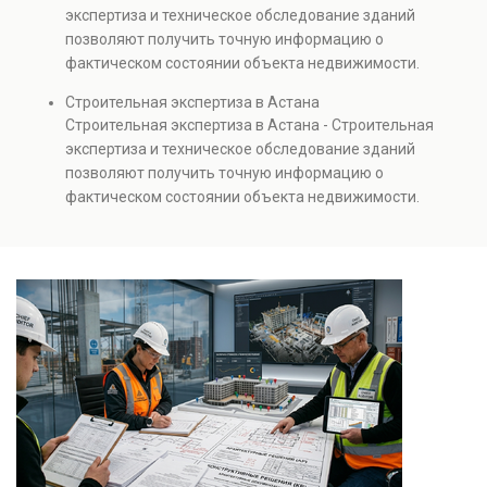
Услуга востребована при покупке недвижимости,
экспертиза и техническое обследование зданий
капитальном ремонте и реконструкции объектов, а
позволяют получить точную информацию о
также при судебных разбирательствах и технических
фактическом состоянии объекта недвижимости.
проверках.
Проводится анализ фундаментов, стен, перекрытий и
Строительная экспертиза в Астана
инженерных систем с выявлением скрытых дефектов
Строительная экспертиза в Астана - Строительная
и нарушений. Услуга используется для проверки
экспертиза и техническое обследование зданий
качества строительства, подготовки к реконструкции,
позволяют получить точную информацию о
оценки рисков и судебных разбирательств.
фактическом состоянии объекта недвижимости.
Результатом является официальное техническое
Проводится анализ фундаментов, стен, перекрытий и
заключение, имеющее юридическую силу.
инженерных систем с выявлением скрытых дефектов
и нарушений. Услуга используется для проверки
качества строительства, подготовки к реконструкции,
оценки рисков и судебных разбирательств.
Результатом является официальное техническое
заключение, имеющее юридическую силу.