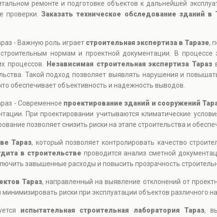
питальном ремонте и подготовке объектов к дальнейшей эксплу
ые проверки.
Заказать техническое обследование зданий в 
араз - Важную роль играет
строительная экспертиза в Таразе
, 
 строительным нормам и проектной документации. В процессе 
их процессов.
Независимая строительная экспертиза Тараз
в
ельства. Такой подход позволяет выявлять нарушения и повышат
 что обеспечивает объективность и надежность выводов.
араз - Современное
проектирование зданий и сооружений Тар
тации. При проектировании учитываются климатические условия
рование позволяет снизить риски на этапе строительства и обесп
ве Тараз
, который позволяет контролировать качество строит
удита в строительстве
проводится анализ сметной документац
ключить завышенные расходы и повысить прозрачность строительн
ектов Тараз
, направленный на выявление отклонений от проект
 минимизировать риски при эксплуатации объектов различного н
зуется
испытательная строительная лаборатория Тараз
, в