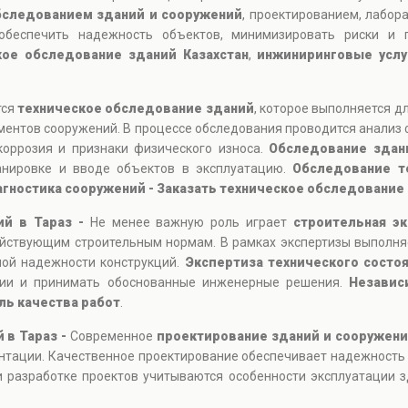
бследованием зданий и сооружений
, проектированием, лабор
обеспечить надежность объектов, минимизировать риски и п
кое обследование зданий Казахстан
,
инжиниринговые услу
тся
техническое обследование зданий
, которое выполняется д
ментов сооружений. В процессе обследования проводится анализ 
коррозия и признаки физического износа.
Обследование здан
ланировке и вводе объектов в эксплуатацию.
Обследование т
агностика сооружений - Заказать техническое обследование 
ий в Тараз -
Не менее важную роль играет
строительная э
ействующим строительным нормам. В рамках экспертизы выполня
ной надежности конструкций.
Экспертиза технического состо
ции и принимать обоснованные инженерные решения.
Независ
ль качества работ
.
 в Тараз -
Современное
проектирование зданий и сооружен
нтации. Качественное проектирование обеспечивает надежность
 разработке проектов учитываются особенности эксплуатации зд