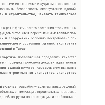
аторными испытаниями и аудитом строительных
овысить безопасность эксплуатации зданий.
ги в строительстве, Заказать техническое
ля оценки фактического состояния строительных
фундаментов, стен, перекрытий и металлических
ий и сооружений
особенно востребовано при
ехнического состояния зданий
,
экспертиза
зданий в Тараз
.
кспертиза
, позволяющая определить качество
ется проверка проектной документации, анализ
яния зданий
помогает своевременно выявлять
имая строительная экспертиза
,
экспертиза
ий
включает разработку архитектурных решений,
 объекта, оптимизацию строительных процессов
аний, нагрузки на конструкции и требования к