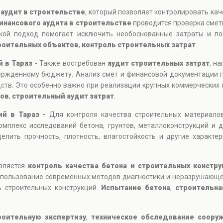
т
аудит в строительстве
, который позволяет контролировать кач
инансового аудита в строительстве
проводится проверка смет
кой подход помогает исключить необоснованные затраты и пов
роительных объектов
,
контроль строительных затрат
.
 в Тараз -
Также востребован
аудит строительных затрат
, н
вержденному бюджету. Анализ смет и финансовой документации 
дств. Это особенно важно при реализации крупных коммерческих
дов
,
строительный аудит затрат
.
ий в Тараз -
Для контроля качества строительных материало
мплекс исследований бетона, грунтов, металлоконструкций и 
лить прочность, плотность, влагостойкость и другие характе
является
контроль качества бетона и строительных констру
 Использование современных методов диагностики и неразрушающ
 строительных конструкций.
Испытание бетона
,
строительна
роительную экспертизу
,
техническое обследование соору