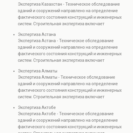
конструкций и оценку
надежность и
Экспертиза Казахстан - Техническое обследование
строительных работ.
долговечность зданий и
зданий и сооружений направлено на определение
Строительный аудит
сооружений.
фактического состояния конструкций и инженерных
помогает снизить
систем. Строительная экспертиза включает
финансовые риски,
диагностику повреждений, анализ прочности
выявить ошибки на ранних
Экспертиза Астана
элементов и оценку эксплуатационной безопасности.
стадиях и повысить
Экспертиза Астана - Техническое обследование
Услуга востребована при покупке недвижимости,
надежность и
зданий и сооружений направлено на определение
капитальном ремонте и реконструкции объектов, а
долговечность зданий и
фактического состояния конструкций и инженерных
также при судебных разбирательствах и технических
сооружений.
систем. Строительная экспертиза включает
проверках.
диагностику повреждений, анализ прочности
Экспертиза Алматы
элементов и оценку эксплуатационной безопасности.
Экспертиза Алматы - Техническое обследование
Услуга востребована при покупке недвижимости,
зданий и сооружений направлено на определение
капитальном ремонте и реконструкции объектов, а
фактического состояния конструкций и инженерных
также при судебных разбирательствах и технических
систем. Строительная экспертиза включает
проверках.
диагностику повреждений, анализ прочности
Экспертиза Актобе
элементов и оценку эксплуатационной безопасности.
Экспертиза Актобе - Техническое обследование
Услуга востребована при покупке недвижимости,
зданий и сооружений направлено на определение
капитальном ремонте и реконструкции объектов, а
фактического состояния конструкций и инженерных
также при судебных разбирательствах и технических