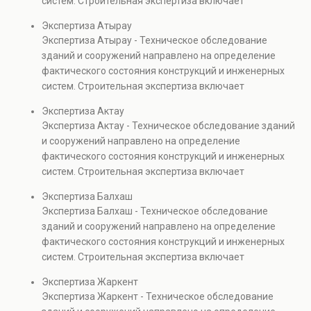
систем. Строительная экспертиза включает
проверках.
диагностику повреждений, анализ прочности
Экспертиза Атырау
элементов и оценку эксплуатационной безопасности.
Экспертиза Атырау - Техническое обследование
Услуга востребована при покупке недвижимости,
зданий и сооружений направлено на определение
капитальном ремонте и реконструкции объектов, а
фактического состояния конструкций и инженерных
также при судебных разбирательствах и технических
систем. Строительная экспертиза включает
проверках.
диагностику повреждений, анализ прочности
Экспертиза Актау
элементов и оценку эксплуатационной безопасности.
Экспертиза Актау - Техническое обследование зданий
Услуга востребована при покупке недвижимости,
и сооружений направлено на определение
капитальном ремонте и реконструкции объектов, а
фактического состояния конструкций и инженерных
также при судебных разбирательствах и технических
систем. Строительная экспертиза включает
проверках.
диагностику повреждений, анализ прочности
Экспертиза Балхаш
элементов и оценку эксплуатационной безопасности.
Экспертиза Балхаш - Техническое обследование
Услуга востребована при покупке недвижимости,
зданий и сооружений направлено на определение
капитальном ремонте и реконструкции объектов, а
фактического состояния конструкций и инженерных
также при судебных разбирательствах и технических
систем. Строительная экспертиза включает
проверках.
диагностику повреждений, анализ прочности
Экспертиза Жаркент
элементов и оценку эксплуатационной безопасности.
Экспертиза Жаркент - Техническое обследование
Услуга востребована при покупке недвижимости,