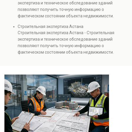
экспертиза и техническое обследование зданий
капитальном ремонте и реконструкции объектов, а
позволяют получить точную информацию о
также при судебных разбирательствах и технических
фактическом состоянии объекта недвижимости.
проверках.
Проводится анализ фундаментов, стен, перекрытий и
Строительная экспертиза Астана
инженерных систем с выявлением скрытых дефектов
Строительная экспертиза Астана - Строительная
и нарушений. Услуга используется для проверки
экспертиза и техническое обследование зданий
качества строительства, подготовки к реконструкции,
позволяют получить точную информацию о
оценки рисков и судебных разбирательств.
фактическом состоянии объекта недвижимости.
Результатом является официальное техническое
Проводится анализ фундаментов, стен, перекрытий и
заключение, имеющее юридическую силу.
инженерных систем с выявлением скрытых дефектов
и нарушений. Услуга используется для проверки
качества строительства, подготовки к реконструкции,
оценки рисков и судебных разбирательств.
Результатом является официальное техническое
заключение, имеющее юридическую силу.