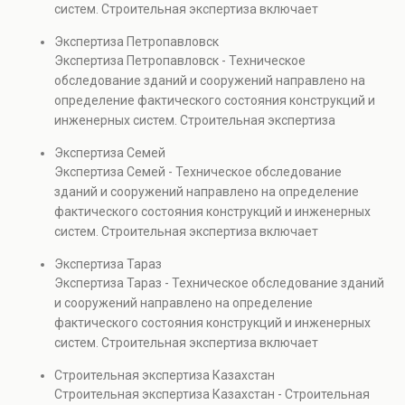
систем. Строительная экспертиза включает
технических проверках.
диагностику повреждений, анализ прочности
Экспертиза Петропавловск
элементов и оценку эксплуатационной безопасности.
Экспертиза Петропавловск - Техническое
Услуга востребована при покупке недвижимости,
обследование зданий и сооружений направлено на
капитальном ремонте и реконструкции объектов, а
определение фактического состояния конструкций и
также при судебных разбирательствах и технических
инженерных систем. Строительная экспертиза
проверках.
включает диагностику повреждений, анализ
Экспертиза Семей
прочности элементов и оценку эксплуатационной
Экспертиза Семей - Техническое обследование
безопасности. Услуга востребована при покупке
зданий и сооружений направлено на определение
недвижимости, капитальном ремонте и реконструкции
фактического состояния конструкций и инженерных
объектов, а также при судебных разбирательствах и
систем. Строительная экспертиза включает
технических проверках.
диагностику повреждений, анализ прочности
Экспертиза Тараз
элементов и оценку эксплуатационной безопасности.
Экспертиза Тараз - Техническое обследование зданий
Услуга востребована при покупке недвижимости,
и сооружений направлено на определение
капитальном ремонте и реконструкции объектов, а
фактического состояния конструкций и инженерных
также при судебных разбирательствах и технических
систем. Строительная экспертиза включает
проверках.
диагностику повреждений, анализ прочности
Строительная экспертиза Казахстан
элементов и оценку эксплуатационной безопасности.
Строительная экспертиза Казахстан - Строительная
Услуга востребована при покупке недвижимости,