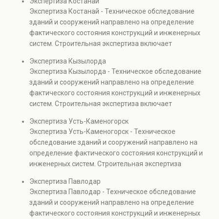
Экспертиза Костанай
элементов и оценку эксплуатационной безопасности.
Экспертиза Костанай - Техническое обследование
Услуга востребована при покупке недвижимости,
зданий и сооружений направлено на определение
капитальном ремонте и реконструкции объектов, а
фактического состояния конструкций и инженерных
также при судебных разбирательствах и технических
систем. Строительная экспертиза включает
проверках.
диагностику повреждений, анализ прочности
Экспертиза Кызылорда
элементов и оценку эксплуатационной безопасности.
Экспертиза Кызылорда - Техническое обследование
Услуга востребована при покупке недвижимости,
зданий и сооружений направлено на определение
капитальном ремонте и реконструкции объектов, а
фактического состояния конструкций и инженерных
также при судебных разбирательствах и технических
систем. Строительная экспертиза включает
проверках.
диагностику повреждений, анализ прочности
Экспертиза Усть-Каменогорск
элементов и оценку эксплуатационной безопасности.
Экспертиза Усть-Каменогорск - Техническое
Услуга востребована при покупке недвижимости,
обследование зданий и сооружений направлено на
капитальном ремонте и реконструкции объектов, а
определение фактического состояния конструкций и
также при судебных разбирательствах и технических
инженерных систем. Строительная экспертиза
проверках.
включает диагностику повреждений, анализ
Экспертиза Павлодар
прочности элементов и оценку эксплуатационной
Экспертиза Павлодар - Техническое обследование
безопасности. Услуга востребована при покупке
зданий и сооружений направлено на определение
недвижимости, капитальном ремонте и реконструкции
фактического состояния конструкций и инженерных
объектов, а также при судебных разбирательствах и