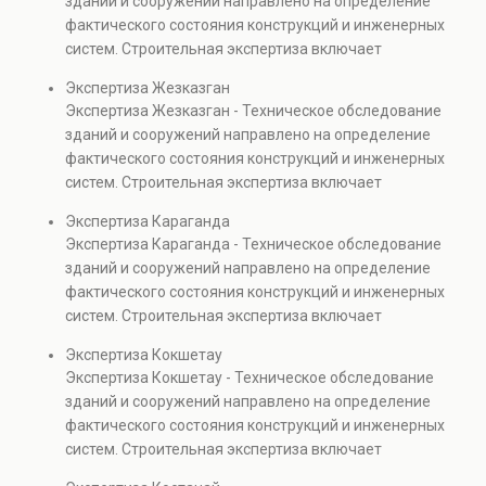
зданий и сооружений направлено на определение
капитальном ремонте и реконструкции объектов, а
фактического состояния конструкций и инженерных
также при судебных разбирательствах и технических
систем. Строительная экспертиза включает
проверках.
диагностику повреждений, анализ прочности
Экспертиза Жезказган
элементов и оценку эксплуатационной безопасности.
Экспертиза Жезказган - Техническое обследование
Услуга востребована при покупке недвижимости,
зданий и сооружений направлено на определение
капитальном ремонте и реконструкции объектов, а
фактического состояния конструкций и инженерных
также при судебных разбирательствах и технических
систем. Строительная экспертиза включает
проверках.
диагностику повреждений, анализ прочности
Экспертиза Караганда
элементов и оценку эксплуатационной безопасности.
Экспертиза Караганда - Техническое обследование
Услуга востребована при покупке недвижимости,
зданий и сооружений направлено на определение
капитальном ремонте и реконструкции объектов, а
фактического состояния конструкций и инженерных
также при судебных разбирательствах и технических
систем. Строительная экспертиза включает
проверках.
диагностику повреждений, анализ прочности
Экспертиза Кокшетау
элементов и оценку эксплуатационной безопасности.
Экспертиза Кокшетау - Техническое обследование
Услуга востребована при покупке недвижимости,
зданий и сооружений направлено на определение
капитальном ремонте и реконструкции объектов, а
фактического состояния конструкций и инженерных
также при судебных разбирательствах и технических
систем. Строительная экспертиза включает
проверках.
диагностику повреждений, анализ прочности