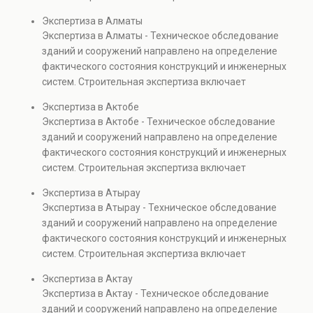
проверках.
диагностику повреждений, анализ прочности
Экспертиза в Алматы
элементов и оценку эксплуатационной безопасности.
Экспертиза в Алматы - Техническое обследование
Услуга востребована при покупке недвижимости,
зданий и сооружений направлено на определение
капитальном ремонте и реконструкции объектов, а
фактического состояния конструкций и инженерных
также при судебных разбирательствах и технических
систем. Строительная экспертиза включает
проверках.
диагностику повреждений, анализ прочности
Экспертиза в Актобе
элементов и оценку эксплуатационной безопасности.
Экспертиза в Актобе - Техническое обследование
Услуга востребована при покупке недвижимости,
зданий и сооружений направлено на определение
капитальном ремонте и реконструкции объектов, а
фактического состояния конструкций и инженерных
также при судебных разбирательствах и технических
систем. Строительная экспертиза включает
проверках.
диагностику повреждений, анализ прочности
Экспертиза в Атырау
элементов и оценку эксплуатационной безопасности.
Экспертиза в Атырау - Техническое обследование
Услуга востребована при покупке недвижимости,
зданий и сооружений направлено на определение
капитальном ремонте и реконструкции объектов, а
фактического состояния конструкций и инженерных
также при судебных разбирательствах и технических
систем. Строительная экспертиза включает
проверках.
диагностику повреждений, анализ прочности
Экспертиза в Актау
элементов и оценку эксплуатационной безопасности.
Экспертиза в Актау - Техническое обследование
Услуга востребована при покупке недвижимости,
зданий и сооружений направлено на определение