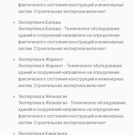
капитальном ремонте и реконструкции объектов, а
фактического состояния конструкций и инженерных
также при судебных разбирательствах и технических
систем. Строительная экспертиза включает
проверках.
диагностику повреждений, анализ прочности
Экспертиза в Балхаш
элементов и оценку эксплуатационной безопасности.
Экспертиза в Балхаш - Техническое обследование
Услуга востребована при покупке недвижимости,
зданий и сооружений направлено на определение
капитальном ремонте и реконструкции объектов, а
фактического состояния конструкций и инженерных
также при судебных разбирательствах и технических
систем. Строительная экспертиза включает
проверках.
диагностику повреждений, анализ прочности
Экспертиза в Жаркент
элементов и оценку эксплуатационной безопасности.
Экспертиза в Жаркент - Техническое обследование
Услуга востребована при покупке недвижимости,
зданий и сооружений направлено на определение
капитальном ремонте и реконструкции объектов, а
фактического состояния конструкций и инженерных
также при судебных разбирательствах и технических
систем. Строительная экспертиза включает
проверках.
диагностику повреждений, анализ прочности
Экспертиза в Жезказган
элементов и оценку эксплуатационной безопасности.
Экспертиза в Жезказган - Техническое обследование
Услуга востребована при покупке недвижимости,
зданий и сооружений направлено на определение
капитальном ремонте и реконструкции объектов, а
фактического состояния конструкций и инженерных
также при судебных разбирательствах и технических
систем. Строительная экспертиза включает
проверках.
диагностику повреждений, анализ прочности
Экспертиза в Караганда