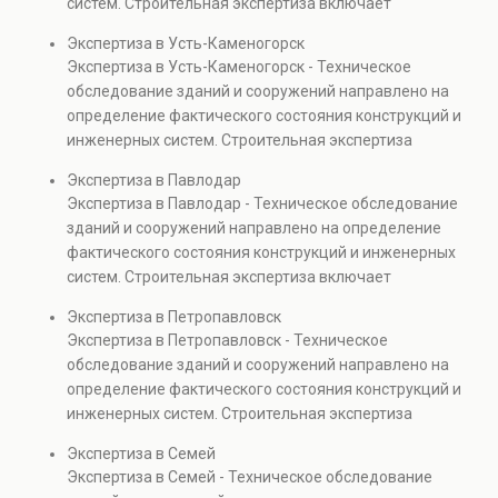
систем. Строительная экспертиза включает
проверках.
диагностику повреждений, анализ прочности
Экспертиза в Усть-Каменогорск
элементов и оценку эксплуатационной безопасности.
Экспертиза в Усть-Каменогорск - Техническое
Услуга востребована при покупке недвижимости,
обследование зданий и сооружений направлено на
капитальном ремонте и реконструкции объектов, а
определение фактического состояния конструкций и
также при судебных разбирательствах и технических
инженерных систем. Строительная экспертиза
проверках.
включает диагностику повреждений, анализ
Экспертиза в Павлодар
прочности элементов и оценку эксплуатационной
Экспертиза в Павлодар - Техническое обследование
безопасности. Услуга востребована при покупке
зданий и сооружений направлено на определение
недвижимости, капитальном ремонте и реконструкции
фактического состояния конструкций и инженерных
объектов, а также при судебных разбирательствах и
систем. Строительная экспертиза включает
технических проверках.
диагностику повреждений, анализ прочности
Экспертиза в Петропавловск
элементов и оценку эксплуатационной безопасности.
Экспертиза в Петропавловск - Техническое
Услуга востребована при покупке недвижимости,
обследование зданий и сооружений направлено на
капитальном ремонте и реконструкции объектов, а
определение фактического состояния конструкций и
также при судебных разбирательствах и технических
инженерных систем. Строительная экспертиза
проверках.
включает диагностику повреждений, анализ
Экспертиза в Семей
прочности элементов и оценку эксплуатационной
Экспертиза в Семей - Техническое обследование
безопасности. Услуга востребована при покупке