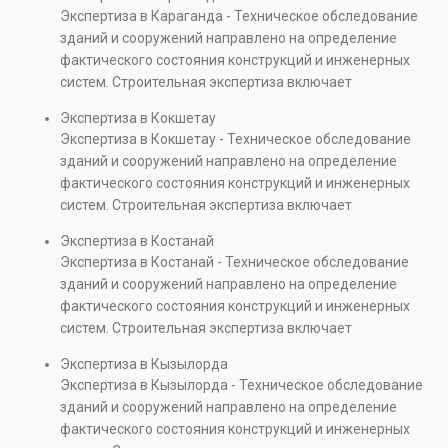
элементов и оценку эксплуатационной безопасности.
Экспертиза в Караганда - Техническое обследование
Услуга востребована при покупке недвижимости,
зданий и сооружений направлено на определение
капитальном ремонте и реконструкции объектов, а
фактического состояния конструкций и инженерных
также при судебных разбирательствах и технических
систем. Строительная экспертиза включает
проверках.
диагностику повреждений, анализ прочности
Экспертиза в Кокшетау
элементов и оценку эксплуатационной безопасности.
Экспертиза в Кокшетау - Техническое обследование
Услуга востребована при покупке недвижимости,
зданий и сооружений направлено на определение
капитальном ремонте и реконструкции объектов, а
фактического состояния конструкций и инженерных
также при судебных разбирательствах и технических
систем. Строительная экспертиза включает
проверках.
диагностику повреждений, анализ прочности
Экспертиза в Костанай
элементов и оценку эксплуатационной безопасности.
Экспертиза в Костанай - Техническое обследование
Услуга востребована при покупке недвижимости,
зданий и сооружений направлено на определение
капитальном ремонте и реконструкции объектов, а
фактического состояния конструкций и инженерных
также при судебных разбирательствах и технических
систем. Строительная экспертиза включает
проверках.
диагностику повреждений, анализ прочности
Экспертиза в Кызылорда
элементов и оценку эксплуатационной безопасности.
Экспертиза в Кызылорда - Техническое обследование
Услуга востребована при покупке недвижимости,
зданий и сооружений направлено на определение
капитальном ремонте и реконструкции объектов, а
фактического состояния конструкций и инженерных
также при судебных разбирательствах и технических