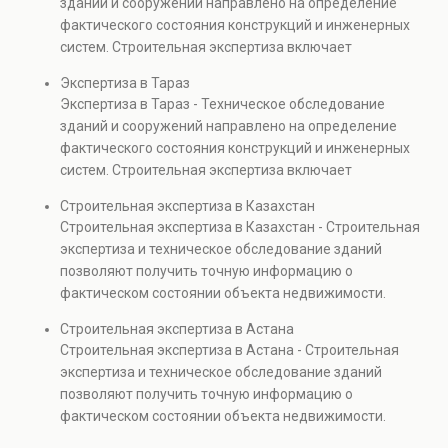
зданий и сооружений направлено на определение
недвижимости, капитальном ремонте и реконструкции
фактического состояния конструкций и инженерных
объектов, а также при судебных разбирательствах и
систем. Строительная экспертиза включает
технических проверках.
диагностику повреждений, анализ прочности
Экспертиза в Тараз
элементов и оценку эксплуатационной безопасности.
Экспертиза в Тараз - Техническое обследование
Услуга востребована при покупке недвижимости,
зданий и сооружений направлено на определение
капитальном ремонте и реконструкции объектов, а
фактического состояния конструкций и инженерных
также при судебных разбирательствах и технических
систем. Строительная экспертиза включает
проверках.
диагностику повреждений, анализ прочности
Строительная экспертиза в Казахстан
элементов и оценку эксплуатационной безопасности.
Строительная экспертиза в Казахстан - Строительная
Услуга востребована при покупке недвижимости,
экспертиза и техническое обследование зданий
капитальном ремонте и реконструкции объектов, а
позволяют получить точную информацию о
также при судебных разбирательствах и технических
фактическом состоянии объекта недвижимости.
проверках.
Проводится анализ фундаментов, стен, перекрытий и
Строительная экспертиза в Астана
инженерных систем с выявлением скрытых дефектов
Строительная экспертиза в Астана - Строительная
и нарушений. Услуга используется для проверки
экспертиза и техническое обследование зданий
качества строительства, подготовки к реконструкции,
позволяют получить точную информацию о
оценки рисков и судебных разбирательств.
фактическом состоянии объекта недвижимости.
Результатом является официальное техническое
Проводится анализ фундаментов, стен, перекрытий и
заключение, имеющее юридическую силу.