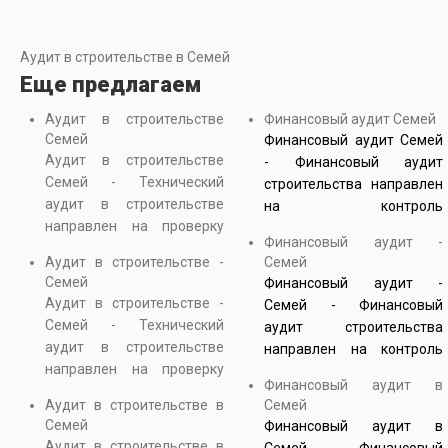
Аудит в строительстве в Семей
Еще предлагаем
Аудит в строительстве
Финансовый аудит Семей
Семей
Финансовый аудит Семей
Аудит в строительстве
- Финансовый аудит
Семей - Технический
строительства направлен
аудит в строительстве
на контроль
направлен на проверку
обоснованности расходов
Финансовый аудит -
надежности зданий,
и соответствия затрат
Аудит в строительстве -
Семей
качества строительных
проектной документации.
Семей
Финансовый аудит -
работ и соответствия
В процессе анализа
Аудит в строительстве -
Семей - Финансовый
проектным решениям. В
проверяются сметы,
Семей - Технический
аудит строительства
процессе обследования
договоры с подрядчиками
аудит в строительстве
направлен на контроль
анализируются
и фактические объемы
направлен на проверку
обоснованности расходов
конструкции, инженерные
работ. Строительный
Финансовый аудит в
надежности зданий,
и соответствия затрат
системы и документация.
аудит затрат позволяет
Аудит в строительстве в
Семей
качества строительных
проектной документации.
Такой строительный аудит
Семей
выявить перерасход
Финансовый аудит в
работ и соответствия
В процессе анализа
объектов необходим для
Аудит в строительстве в