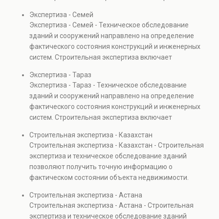
проверках.
включает диагностику повреждений, анализ
Экспертиза - Семей
прочности элементов и оценку эксплуатационной
Экспертиза - Семей - Техническое обследование
безопасности. Услуга востребована при покупке
зданий и сооружений направлено на определение
недвижимости, капитальном ремонте и реконструкции
фактического состояния конструкций и инженерных
объектов, а также при судебных разбирательствах и
систем. Строительная экспертиза включает
технических проверках.
диагностику повреждений, анализ прочности
Экспертиза - Тараз
элементов и оценку эксплуатационной безопасности.
Экспертиза - Тараз - Техническое обследование
Услуга востребована при покупке недвижимости,
зданий и сооружений направлено на определение
капитальном ремонте и реконструкции объектов, а
фактического состояния конструкций и инженерных
также при судебных разбирательствах и технических
систем. Строительная экспертиза включает
проверках.
диагностику повреждений, анализ прочности
Строительная экспертиза - Казахстан
элементов и оценку эксплуатационной безопасности.
Строительная экспертиза - Казахстан - Строительная
Услуга востребована при покупке недвижимости,
экспертиза и техническое обследование зданий
капитальном ремонте и реконструкции объектов, а
позволяют получить точную информацию о
также при судебных разбирательствах и технических
фактическом состоянии объекта недвижимости.
проверках.
Проводится анализ фундаментов, стен, перекрытий и
Строительная экспертиза - Астана
инженерных систем с выявлением скрытых дефектов
Строительная экспертиза - Астана - Строительная
и нарушений. Услуга используется для проверки
экспертиза и техническое обследование зданий