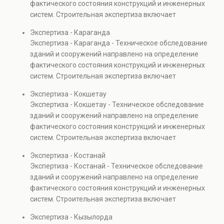
фактического состояния конструкций и инженерных
также при судебных разбирательствах и технических
систем. Строительная экспертиза включает
проверках.
диагностику повреждений, анализ прочности
Экспертиза - Караганда
элементов и оценку эксплуатационной безопасности.
Экспертиза - Караганда - Техническое обследование
Услуга востребована при покупке недвижимости,
зданий и сооружений направлено на определение
капитальном ремонте и реконструкции объектов, а
фактического состояния конструкций и инженерных
также при судебных разбирательствах и технических
систем. Строительная экспертиза включает
проверках.
диагностику повреждений, анализ прочности
Экспертиза - Кокшетау
элементов и оценку эксплуатационной безопасности.
Экспертиза - Кокшетау - Техническое обследование
Услуга востребована при покупке недвижимости,
зданий и сооружений направлено на определение
капитальном ремонте и реконструкции объектов, а
фактического состояния конструкций и инженерных
также при судебных разбирательствах и технических
систем. Строительная экспертиза включает
проверках.
диагностику повреждений, анализ прочности
Экспертиза - Костанай
элементов и оценку эксплуатационной безопасности.
Экспертиза - Костанай - Техническое обследование
Услуга востребована при покупке недвижимости,
зданий и сооружений направлено на определение
капитальном ремонте и реконструкции объектов, а
фактического состояния конструкций и инженерных
также при судебных разбирательствах и технических
систем. Строительная экспертиза включает
проверках.
диагностику повреждений, анализ прочности
Экспертиза - Кызылорда
элементов и оценку эксплуатационной безопасности.