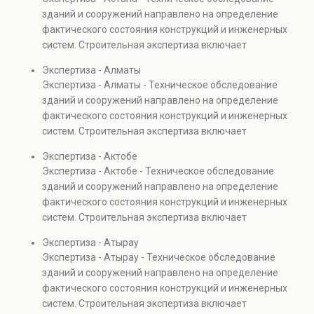
Услуга востребована при покупке недвижимости,
предотвратить
проектов.
зданий и сооружений направлено на определение
капитальном ремонте и реконструкции объектов, а
перерасход бюджета и
фактического состояния конструкций и инженерных
также при судебных разбирательствах и технических
повысить эффективность
систем. Строительная экспертиза включает
проверках.
управления
диагностику повреждений, анализ прочности
Экспертиза - Алматы
строительными
элементов и оценку эксплуатационной безопасности.
Экспертиза - Алматы - Техническое обследование
инвестициями.
Услуга востребована при покупке недвижимости,
зданий и сооружений направлено на определение
капитальном ремонте и реконструкции объектов, а
фактического состояния конструкций и инженерных
также при судебных разбирательствах и технических
систем. Строительная экспертиза включает
проверках.
диагностику повреждений, анализ прочности
Экспертиза - Актобе
элементов и оценку эксплуатационной безопасности.
Экспертиза - Актобе - Техническое обследование
Услуга востребована при покупке недвижимости,
зданий и сооружений направлено на определение
капитальном ремонте и реконструкции объектов, а
фактического состояния конструкций и инженерных
также при судебных разбирательствах и технических
систем. Строительная экспертиза включает
проверках.
диагностику повреждений, анализ прочности
Экспертиза - Атырау
элементов и оценку эксплуатационной безопасности.
Экспертиза - Атырау - Техническое обследование
Услуга востребована при покупке недвижимости,
зданий и сооружений направлено на определение
капитальном ремонте и реконструкции объектов, а
фактического состояния конструкций и инженерных
также при судебных разбирательствах и технических
систем. Строительная экспертиза включает
проверках.