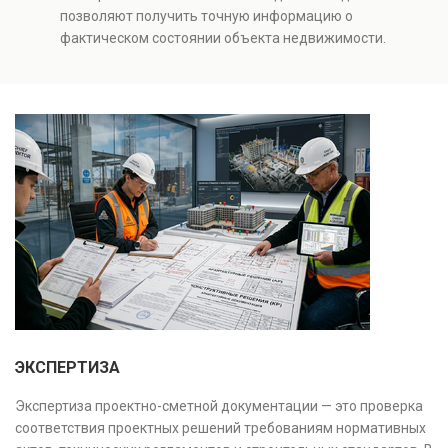
качества строительства, подготовки к реконструкции,
позволяют получить точную информацию о
оценки рисков и судебных разбирательств.
фактическом состоянии объекта недвижимости.
Результатом является официальное техническое
Проводится анализ фундаментов, стен, перекрытий и
заключение, имеющее юридическую силу.
инженерных систем с выявлением скрытых дефектов
и нарушений. Услуга используется для проверки
качества строительства, подготовки к реконструкции,
оценки рисков и судебных разбирательств.
Результатом является официальное техническое
заключение, имеющее юридическую силу.
ЭКСПЕРТИЗА
Экспертиза проектно-сметной документации — это проверка
соответствия проектных решений требованиям нормативных