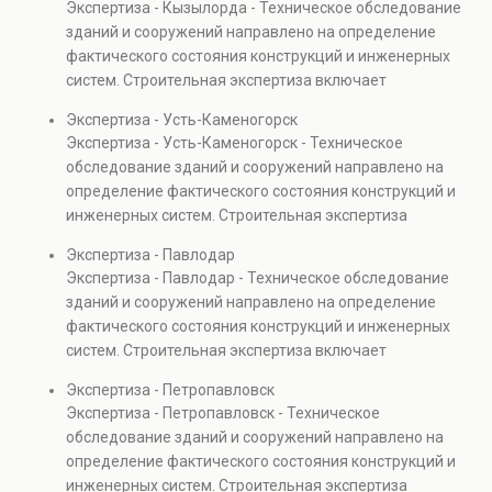
Экспертиза - Кызылорда - Техническое обследование
Услуга востребована при покупке недвижимости,
зданий и сооружений направлено на определение
капитальном ремонте и реконструкции объектов, а
фактического состояния конструкций и инженерных
также при судебных разбирательствах и технических
систем. Строительная экспертиза включает
проверках.
диагностику повреждений, анализ прочности
Экспертиза - Усть-Каменогорск
элементов и оценку эксплуатационной безопасности.
Экспертиза - Усть-Каменогорск - Техническое
Услуга востребована при покупке недвижимости,
обследование зданий и сооружений направлено на
капитальном ремонте и реконструкции объектов, а
определение фактического состояния конструкций и
также при судебных разбирательствах и технических
инженерных систем. Строительная экспертиза
проверках.
включает диагностику повреждений, анализ
Экспертиза - Павлодар
прочности элементов и оценку эксплуатационной
Экспертиза - Павлодар - Техническое обследование
безопасности. Услуга востребована при покупке
зданий и сооружений направлено на определение
недвижимости, капитальном ремонте и реконструкции
фактического состояния конструкций и инженерных
объектов, а также при судебных разбирательствах и
систем. Строительная экспертиза включает
технических проверках.
диагностику повреждений, анализ прочности
Экспертиза - Петропавловск
элементов и оценку эксплуатационной безопасности.
Экспертиза - Петропавловск - Техническое
Услуга востребована при покупке недвижимости,
обследование зданий и сооружений направлено на
капитальном ремонте и реконструкции объектов, а
определение фактического состояния конструкций и
также при судебных разбирательствах и технических
инженерных систем. Строительная экспертиза