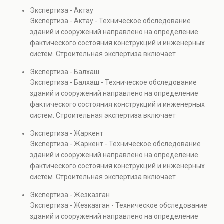
диагностику повреждений, анализ прочности
Экспертиза - Актау
элементов и оценку эксплуатационной безопасности.
Экспертиза - Актау - Техническое обследование
Услуга востребована при покупке недвижимости,
зданий и сооружений направлено на определение
капитальном ремонте и реконструкции объектов, а
фактического состояния конструкций и инженерных
также при судебных разбирательствах и технических
систем. Строительная экспертиза включает
проверках.
диагностику повреждений, анализ прочности
Экспертиза - Балхаш
элементов и оценку эксплуатационной безопасности.
Экспертиза - Балхаш - Техническое обследование
Услуга востребована при покупке недвижимости,
зданий и сооружений направлено на определение
капитальном ремонте и реконструкции объектов, а
фактического состояния конструкций и инженерных
также при судебных разбирательствах и технических
систем. Строительная экспертиза включает
проверках.
диагностику повреждений, анализ прочности
Экспертиза - Жаркент
элементов и оценку эксплуатационной безопасности.
Экспертиза - Жаркент - Техническое обследование
Услуга востребована при покупке недвижимости,
зданий и сооружений направлено на определение
капитальном ремонте и реконструкции объектов, а
фактического состояния конструкций и инженерных
также при судебных разбирательствах и технических
систем. Строительная экспертиза включает
проверках.
диагностику повреждений, анализ прочности
Экспертиза - Жезказган
элементов и оценку эксплуатационной безопасности.
Экспертиза - Жезказган - Техническое обследование
Услуга востребована при покупке недвижимости,
зданий и сооружений направлено на определение
капитальном ремонте и реконструкции объектов, а