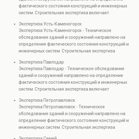
капитальном ремонте и реконструкции объектов, а
фактического состояния конструкций и инженерных
также при судебных разбирательствах и технических
систем. Строительная экспертиза включает
проверках.
диагностику повреждений, анализ прочности
Экспертиза Усть-Каменогорск
элементов и оценку эксплуатационной безопасности.
Экспертиза Усть-Каменогорск - Техническое
Услуга востребована при покупке недвижимости,
обследование зданий и сооружений направлено на
капитальном ремонте и реконструкции объектов, а
определение фактического состояния конструкций и
также при судебных разбирательствах и технических
инженерных систем. Строительная экспертиза
проверках.
включает диагностику повреждений, анализ
Экспертиза Павлодар
прочности элементов и оценку эксплуатационной
Экспертиза Павлодар - Техническое обследование
безопасности. Услуга востребована при покупке
зданий и сооружений направлено на определение
недвижимости, капитальном ремонте и реконструкции
фактического состояния конструкций и инженерных
объектов, а также при судебных разбирательствах и
систем. Строительная экспертиза включает
технических проверках.
диагностику повреждений, анализ прочности
Экспертиза Петропавловск
элементов и оценку эксплуатационной безопасности.
Экспертиза Петропавловск - Техническое
Услуга востребована при покупке недвижимости,
обследование зданий и сооружений направлено на
капитальном ремонте и реконструкции объектов, а
определение фактического состояния конструкций и
также при судебных разбирательствах и технических
инженерных систем. Строительная экспертиза
проверках.
включает диагностику повреждений, анализ
Экспертиза Семей