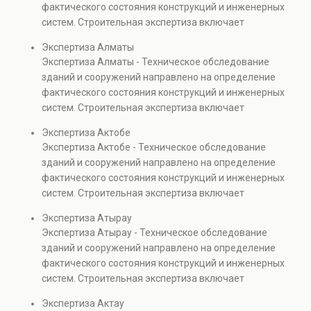
строительных объектов.
фактического состояния конструкций и инженерных
также при судебных разбирательствах и технических
систем. Строительная экспертиза включает
проверках.
диагностику повреждений, анализ прочности
Экспертиза Алматы
элементов и оценку эксплуатационной безопасности.
Экспертиза Алматы - Техническое обследование
Услуга востребована при покупке недвижимости,
зданий и сооружений направлено на определение
капитальном ремонте и реконструкции объектов, а
фактического состояния конструкций и инженерных
также при судебных разбирательствах и технических
систем. Строительная экспертиза включает
проверках.
диагностику повреждений, анализ прочности
Экспертиза Актобе
элементов и оценку эксплуатационной безопасности.
Экспертиза Актобе - Техническое обследование
Услуга востребована при покупке недвижимости,
зданий и сооружений направлено на определение
капитальном ремонте и реконструкции объектов, а
фактического состояния конструкций и инженерных
также при судебных разбирательствах и технических
систем. Строительная экспертиза включает
проверках.
диагностику повреждений, анализ прочности
Экспертиза Атырау
элементов и оценку эксплуатационной безопасности.
Экспертиза Атырау - Техническое обследование
Услуга востребована при покупке недвижимости,
зданий и сооружений направлено на определение
капитальном ремонте и реконструкции объектов, а
фактического состояния конструкций и инженерных
также при судебных разбирательствах и технических
систем. Строительная экспертиза включает
проверках.
диагностику повреждений, анализ прочности
Экспертиза Актау
элементов и оценку эксплуатационной безопасности.