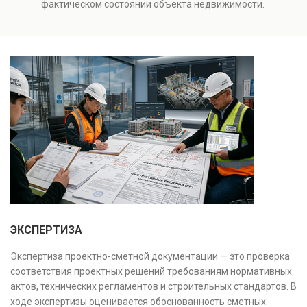
фактическом состоянии объекта недвижимости.
Результатом является официальное техническое
Проводится анализ фундаментов, стен, перекрытий и
заключение, имеющее юридическую силу.
инженерных систем с выявлением скрытых дефектов
и нарушений. Услуга используется для проверки
качества строительства, подготовки к реконструкции,
оценки рисков и судебных разбирательств.
Результатом является официальное техническое
заключение, имеющее юридическую силу.
ЭКСПЕРТИЗА
Экспертиза проектно-сметной документации — это проверка
соответствия проектных решений требованиям нормативных
актов, технических регламентов и строительных стандартов. В
ходе экспертизы оценивается обоснованность сметных