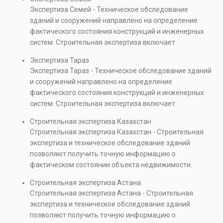
прочности элементов и оценку эксплуатационной
Экспертиза Семей - Техническое обследование
безопасности. Услуга востребована при покупке
зданий и сооружений направлено на определение
недвижимости, капитальном ремонте и реконструкции
фактического состояния конструкций и инженерных
объектов, а также при судебных разбирательствах и
систем. Строительная экспертиза включает
технических проверках.
диагностику повреждений, анализ прочности
Экспертиза Тараз
элементов и оценку эксплуатационной безопасности.
Экспертиза Тараз - Техническое обследование зданий
Услуга востребована при покупке недвижимости,
и сооружений направлено на определение
капитальном ремонте и реконструкции объектов, а
фактического состояния конструкций и инженерных
также при судебных разбирательствах и технических
систем. Строительная экспертиза включает
проверках.
диагностику повреждений, анализ прочности
Строительная экспертиза Казахстан
элементов и оценку эксплуатационной безопасности.
Строительная экспертиза Казахстан - Строительная
Услуга востребована при покупке недвижимости,
экспертиза и техническое обследование зданий
капитальном ремонте и реконструкции объектов, а
позволяют получить точную информацию о
также при судебных разбирательствах и технических
фактическом состоянии объекта недвижимости.
проверках.
Проводится анализ фундаментов, стен, перекрытий и
Строительная экспертиза Астана
инженерных систем с выявлением скрытых дефектов
Строительная экспертиза Астана - Строительная
и нарушений. Услуга используется для проверки
экспертиза и техническое обследование зданий
качества строительства, подготовки к реконструкции,
позволяют получить точную информацию о
оценки рисков и судебных разбирательств.