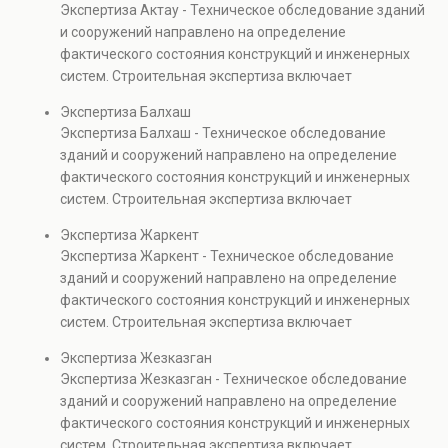
Экспертиза Актау - Техническое обследование зданий
Услуга востребована при покупке недвижимости,
и сооружений направлено на определение
капитальном ремонте и реконструкции объектов, а
фактического состояния конструкций и инженерных
также при судебных разбирательствах и технических
систем. Строительная экспертиза включает
проверках.
диагностику повреждений, анализ прочности
Экспертиза Балхаш
элементов и оценку эксплуатационной безопасности.
Экспертиза Балхаш - Техническое обследование
Услуга востребована при покупке недвижимости,
зданий и сооружений направлено на определение
капитальном ремонте и реконструкции объектов, а
фактического состояния конструкций и инженерных
также при судебных разбирательствах и технических
систем. Строительная экспертиза включает
проверках.
диагностику повреждений, анализ прочности
Экспертиза Жаркент
элементов и оценку эксплуатационной безопасности.
Экспертиза Жаркент - Техническое обследование
Услуга востребована при покупке недвижимости,
зданий и сооружений направлено на определение
капитальном ремонте и реконструкции объектов, а
фактического состояния конструкций и инженерных
также при судебных разбирательствах и технических
систем. Строительная экспертиза включает
проверках.
диагностику повреждений, анализ прочности
Экспертиза Жезказган
элементов и оценку эксплуатационной безопасности.
Экспертиза Жезказган - Техническое обследование
Услуга востребована при покупке недвижимости,
зданий и сооружений направлено на определение
капитальном ремонте и реконструкции объектов, а
фактического состояния конструкций и инженерных
также при судебных разбирательствах и технических
систем. Строительная экспертиза включает