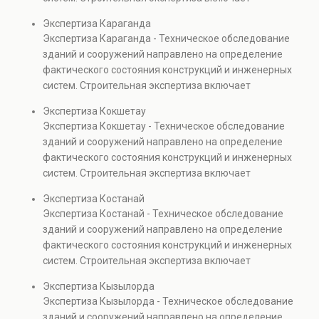
проверках.
диагностику повреждений, анализ прочности
Экспертиза Караганда
элементов и оценку эксплуатационной безопасности.
Экспертиза Караганда - Техническое обследование
Услуга востребована при покупке недвижимости,
зданий и сооружений направлено на определение
капитальном ремонте и реконструкции объектов, а
фактического состояния конструкций и инженерных
также при судебных разбирательствах и технических
систем. Строительная экспертиза включает
проверках.
диагностику повреждений, анализ прочности
Экспертиза Кокшетау
элементов и оценку эксплуатационной безопасности.
Экспертиза Кокшетау - Техническое обследование
Услуга востребована при покупке недвижимости,
зданий и сооружений направлено на определение
капитальном ремонте и реконструкции объектов, а
фактического состояния конструкций и инженерных
также при судебных разбирательствах и технических
систем. Строительная экспертиза включает
проверках.
диагностику повреждений, анализ прочности
Экспертиза Костанай
элементов и оценку эксплуатационной безопасности.
Экспертиза Костанай - Техническое обследование
Услуга востребована при покупке недвижимости,
зданий и сооружений направлено на определение
капитальном ремонте и реконструкции объектов, а
фактического состояния конструкций и инженерных
также при судебных разбирательствах и технических
систем. Строительная экспертиза включает
проверках.
диагностику повреждений, анализ прочности
Экспертиза Кызылорда
элементов и оценку эксплуатационной безопасности.
Экспертиза Кызылорда - Техническое обследование
Услуга востребована при покупке недвижимости,
зданий и сооружений направлено на определение