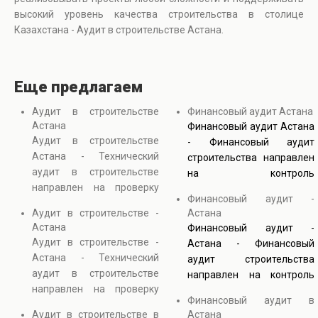
высокий уровень качества строительства в столице
Казахстана - Аудит в строительстве Астана.
Еще предлагаем
Аудит в строительстве
Финансовый аудит Астана
Астана
Финансовый аудит Астана
Аудит в строительстве
- Финансовый аудит
Астана - Технический
строительства направлен
аудит в строительстве
на контроль
направлен на проверку
обоснованности расходов
Финансовый аудит -
надежности зданий,
и соответствия затрат
Аудит в строительстве -
Астана
качества строительных
проектной документации.
Астана
Финансовый аудит -
работ и соответствия
В процессе анализа
Аудит в строительстве -
Астана - Финансовый
проектным решениям. В
проверяются сметы,
Астана - Технический
аудит строительства
процессе обследования
договоры с подрядчиками
аудит в строительстве
направлен на контроль
анализируются
и фактические объемы
направлен на проверку
обоснованности расходов
конструкции, инженерные
работ. Строительный
Финансовый аудит в
надежности зданий,
и соответствия затрат
системы и документация.
аудит затрат позволяет
Аудит в строительстве в
Астана