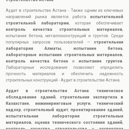
Аудит в строительстве Астана - Также одним из ключевых
направлений рынка является работа
испытательной
строительной лаборатории
, которая обеспечивает
контроль качества строительных материалов
,
испытания бетона, металлоконструкций и грунтов. Среди
популярных запросов пользователей —
строительная
лаборатория Алматы
,
испытание бетона
,
лабораторные испытания строительных материалов
,
контроль качества бетона
и
испытание грунтов
.
Лабораторные исследования позволяют определить
прочность материалов и обеспечить надежность
строительных конструкций - Аудит в строительстве Астана.
Аудит в строительстве Астана
:
техническое
обследование зданий
,
строительная экспертиза в
Казахстане
,
инжиниринговые услуги
,
технический
надзор
,
строительный аудит
,
проектирование зданий
,
испытательная лаборатория строительных
материалов
,
оценка технического состояния зданий
,
контроль качества строительства
и
экспертиза