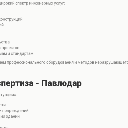
ирокий спектр инженерных услуг:
конструкций
ий
ьства
 проектов
мам и стандартам
ием профессионального оборудования и методов неразрушающего
пертиза - Павлодар
итуациях:
сти
и повреждений
ции зданий
ьства