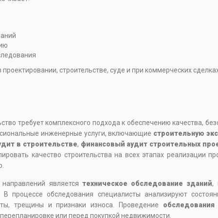
даний
цию
следования
 проектировании, строительстве, суде и при коммерческих сделка
ьство требует комплексного подхода к обеспечению качества, без
ссиональные инженерные услуги, включающие
строительную эк
удит в строительстве
,
финансовый аудит строительных про
олировать качество строительства на всех этапах реализации п
р.
х направлений является
техническое обследование зданий
,
. В процессе обследования специалисты анализируют состоян
кты, трещины и признаки износа. Проведение
обследования
 перепланировке или перед покупкой недвижимости.