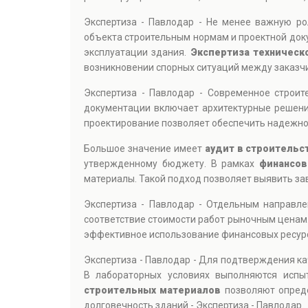
Экспертиза - Павлодар - Не менее важную р
объекта строительным нормам и проектной доку
эксплуатации здания.
Экспертиза техническ
возникновении спорных ситуаций между заказчи
Экспертиза - Павлодар - Современное строи
документации включает архитектурные решения
проектирование позволяет обеспечить надежнос
Большое значение имеет
аудит в строительс
утвержденному бюджету. В рамках
финансов
материалы. Такой подход позволяет выявить за
Экспертиза - Павлодар - Отдельным направл
соответствие стоимости работ рыночным ценам.
эффективное использование финансовых ресурс
Экспертиза - Павлодар - Для подтверждения к
В лабораторных условиях выполняются испыт
строительных материалов
позволяют опреде
долговечность зданий - Экспертиза - Павлодар.