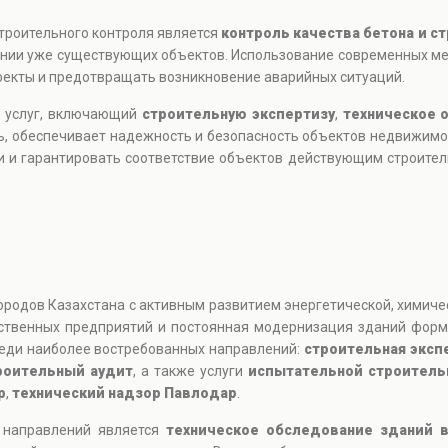
строительного контроля является
контроль качества бетона и с
овании уже существующих объектов. Использование современных 
екты и предотвращать возникновение аварийных ситуаций.
х услуг, включающий
строительную экспертизу
,
техническое 
, обеспечивает надежность и безопасность объектов недвижимос
ки и гарантировать соответствие объектов действующим строител
одов Казахстана с активным развитием энергетической, химичес
дственных предприятий и постоянная модернизация зданий фор
Среди наиболее востребованных направлений:
строительная эксп
роительный аудит
, а также услуги
испытательной строитель
р
,
технический надзор Павлодар
.
 направлений является
техническое обследование зданий 