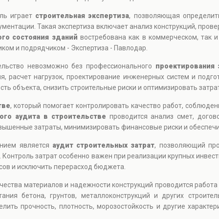
оль играет
строительная экспертиза
, позволяющая определит
ментации. Такая экспертиза включает анализ конструкций, пров
ого состояния зданий
востребована как в коммерческом, так и
ком и подрядчиком - Экспертиза - Павлодар.
тельство невозможно без профессионального
проектирования 
, расчет нагрузок, проектирование инженерных систем и подго
ть объекта, снизить строительные риски и оптимизировать затра
тве
, который помогает контролировать качество работ, соблюден
ого аудита в строительстве
проводится анализ смет, догов
вышенные затраты, минимизировать финансовые риски и обеспечи
ением является
аудит строительных затрат
, позволяющий пр
 Контроль затрат особенно важен при реализации крупных инвес
ов и исключить перерасход бюджета.
ачества материалов и надежности конструкций проводится работ
ания бетона, грунтов, металлоконструкций и других строите
лить прочность, плотность, морозостойкость и другие характе