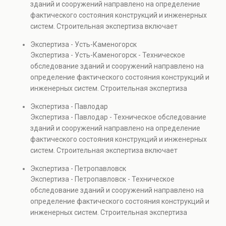
зданий и сооружений направлено на определение
капитальном ремонте и реконструкции объектов, а
фактического состояния конструкций и инженерных
также при судебных разбирательствах и технических
систем. Строительная экспертиза включает
проверках.
диагностику повреждений, анализ прочности
Экспертиза - Усть-Каменогорск
элементов и оценку эксплуатационной безопасности.
Экспертиза - Усть-Каменогорск - Техническое
Услуга востребована при покупке недвижимости,
обследование зданий и сооружений направлено на
капитальном ремонте и реконструкции объектов, а
определение фактического состояния конструкций и
также при судебных разбирательствах и технических
инженерных систем. Строительная экспертиза
проверках.
включает диагностику повреждений, анализ
Экспертиза - Павлодар
прочности элементов и оценку эксплуатационной
Экспертиза - Павлодар - Техническое обследование
безопасности. Услуга востребована при покупке
зданий и сооружений направлено на определение
недвижимости, капитальном ремонте и реконструкции
фактического состояния конструкций и инженерных
объектов, а также при судебных разбирательствах и
систем. Строительная экспертиза включает
технических проверках.
диагностику повреждений, анализ прочности
Экспертиза - Петропавловск
элементов и оценку эксплуатационной безопасности.
Экспертиза - Петропавловск - Техническое
Услуга востребована при покупке недвижимости,
обследование зданий и сооружений направлено на
капитальном ремонте и реконструкции объектов, а
определение фактического состояния конструкций и
также при судебных разбирательствах и технических
инженерных систем. Строительная экспертиза
проверках.
включает диагностику повреждений, анализ