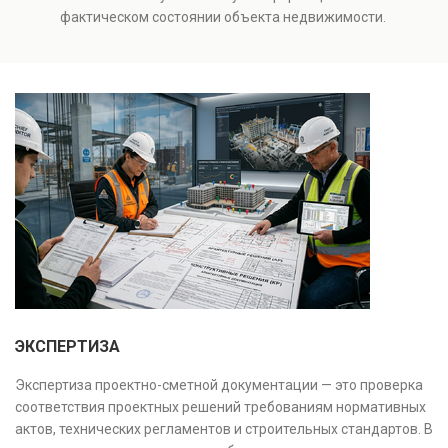
оценки рисков и судебных разбирательств.
фактическом состоянии объекта недвижимости.
Результатом является официальное техническое
Проводится анализ фундаментов, стен, перекрытий и
заключение, имеющее юридическую силу.
инженерных систем с выявлением скрытых дефектов
и нарушений. Услуга используется для проверки
качества строительства, подготовки к реконструкции,
оценки рисков и судебных разбирательств.
Результатом является официальное техническое
заключение, имеющее юридическую силу.
ЭКСПЕРТИЗА
Экспертиза проектно-сметной документации — это проверка
соответствия проектных решений требованиям нормативных
актов, технических регламентов и строительных стандартов. В