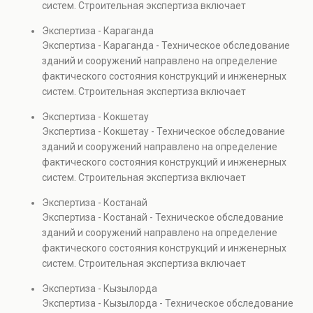
систем. Строительная экспертиза включает
проверках.
диагностику повреждений, анализ прочности
Экспертиза - Караганда
элементов и оценку эксплуатационной безопасности.
Экспертиза - Караганда - Техническое обследование
Услуга востребована при покупке недвижимости,
зданий и сооружений направлено на определение
капитальном ремонте и реконструкции объектов, а
фактического состояния конструкций и инженерных
также при судебных разбирательствах и технических
систем. Строительная экспертиза включает
проверках.
диагностику повреждений, анализ прочности
Экспертиза - Кокшетау
элементов и оценку эксплуатационной безопасности.
Экспертиза - Кокшетау - Техническое обследование
Услуга востребована при покупке недвижимости,
зданий и сооружений направлено на определение
капитальном ремонте и реконструкции объектов, а
фактического состояния конструкций и инженерных
также при судебных разбирательствах и технических
систем. Строительная экспертиза включает
проверках.
диагностику повреждений, анализ прочности
Экспертиза - Костанай
элементов и оценку эксплуатационной безопасности.
Экспертиза - Костанай - Техническое обследование
Услуга востребована при покупке недвижимости,
зданий и сооружений направлено на определение
капитальном ремонте и реконструкции объектов, а
фактического состояния конструкций и инженерных
также при судебных разбирательствах и технических
систем. Строительная экспертиза включает
проверках.
диагностику повреждений, анализ прочности
Экспертиза - Кызылорда
элементов и оценку эксплуатационной безопасности.
Экспертиза - Кызылорда - Техническое обследование
Услуга востребована при покупке недвижимости,