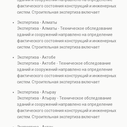
юридическую силу.
капитальном ремонте и реконструкции объектов, а
реконструкции, оценки
фактического состояния конструкций и инженерных
также при судебных разбирательствах и технических
рисков и судебных
систем. Строительная экспертиза включает
проверках.
разбирательств.
диагностику повреждений, анализ прочности
Экспертиза - Алматы
Результатом является
элементов и оценку эксплуатационной безопасности.
Экспертиза - Алматы - Техническое обследование
официальное техническое
Услуга востребована при покупке недвижимости,
зданий и сооружений направлено на определение
заключение, имеющее
капитальном ремонте и реконструкции объектов, а
фактического состояния конструкций и инженерных
юридическую силу.
также при судебных разбирательствах и технических
систем. Строительная экспертиза включает
проверках.
диагностику повреждений, анализ прочности
Экспертиза - Актобе
элементов и оценку эксплуатационной безопасности.
Экспертиза - Актобе - Техническое обследование
Услуга востребована при покупке недвижимости,
зданий и сооружений направлено на определение
капитальном ремонте и реконструкции объектов, а
фактического состояния конструкций и инженерных
также при судебных разбирательствах и технических
систем. Строительная экспертиза включает
проверках.
диагностику повреждений, анализ прочности
Экспертиза - Атырау
элементов и оценку эксплуатационной безопасности.
Экспертиза - Атырау - Техническое обследование
Услуга востребована при покупке недвижимости,
зданий и сооружений направлено на определение
капитальном ремонте и реконструкции объектов, а
фактического состояния конструкций и инженерных
также при судебных разбирательствах и технических
систем. Строительная экспертиза включает
проверках.
диагностику повреждений, анализ прочности