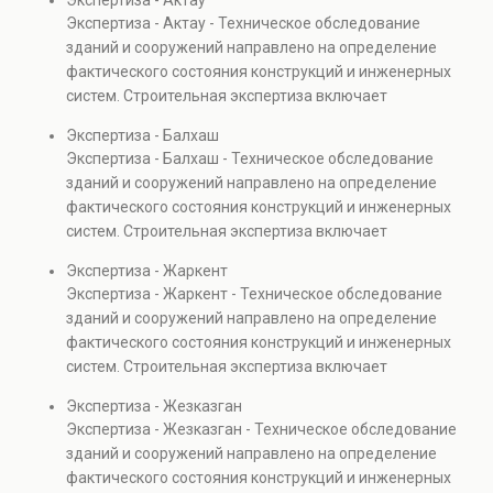
Экспертиза - Актау
элементов и оценку эксплуатационной безопасности.
Экспертиза - Актау - Техническое обследование
Услуга востребована при покупке недвижимости,
зданий и сооружений направлено на определение
капитальном ремонте и реконструкции объектов, а
фактического состояния конструкций и инженерных
также при судебных разбирательствах и технических
систем. Строительная экспертиза включает
проверках.
диагностику повреждений, анализ прочности
Экспертиза - Балхаш
элементов и оценку эксплуатационной безопасности.
Экспертиза - Балхаш - Техническое обследование
Услуга востребована при покупке недвижимости,
зданий и сооружений направлено на определение
капитальном ремонте и реконструкции объектов, а
фактического состояния конструкций и инженерных
также при судебных разбирательствах и технических
систем. Строительная экспертиза включает
проверках.
диагностику повреждений, анализ прочности
Экспертиза - Жаркент
элементов и оценку эксплуатационной безопасности.
Экспертиза - Жаркент - Техническое обследование
Услуга востребована при покупке недвижимости,
зданий и сооружений направлено на определение
капитальном ремонте и реконструкции объектов, а
фактического состояния конструкций и инженерных
также при судебных разбирательствах и технических
систем. Строительная экспертиза включает
проверках.
диагностику повреждений, анализ прочности
Экспертиза - Жезказган
элементов и оценку эксплуатационной безопасности.
Экспертиза - Жезказган - Техническое обследование
Услуга востребована при покупке недвижимости,
зданий и сооружений направлено на определение
капитальном ремонте и реконструкции объектов, а
фактического состояния конструкций и инженерных
также при судебных разбирательствах и технических