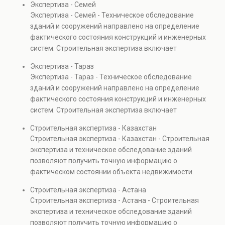
Экспертиза - Семей
прочности элементов и оценку эксплуатационной
Экспертиза - Семей - Техническое обследование
безопасности. Услуга востребована при покупке
зданий и сооружений направлено на определение
недвижимости, капитальном ремонте и реконструкции
фактического состояния конструкций и инженерных
объектов, а также при судебных разбирательствах и
систем. Строительная экспертиза включает
технических проверках.
диагностику повреждений, анализ прочности
Экспертиза - Тараз
элементов и оценку эксплуатационной безопасности.
Экспертиза - Тараз - Техническое обследование
Услуга востребована при покупке недвижимости,
зданий и сооружений направлено на определение
капитальном ремонте и реконструкции объектов, а
фактического состояния конструкций и инженерных
также при судебных разбирательствах и технических
систем. Строительная экспертиза включает
проверках.
диагностику повреждений, анализ прочности
Строительная экспертиза - Казахстан
элементов и оценку эксплуатационной безопасности.
Строительная экспертиза - Казахстан - Строительная
Услуга востребована при покупке недвижимости,
экспертиза и техническое обследование зданий
капитальном ремонте и реконструкции объектов, а
позволяют получить точную информацию о
также при судебных разбирательствах и технических
фактическом состоянии объекта недвижимости.
проверках.
Проводится анализ фундаментов, стен, перекрытий и
Строительная экспертиза - Астана
инженерных систем с выявлением скрытых дефектов
Строительная экспертиза - Астана - Строительная
и нарушений. Услуга используется для проверки
экспертиза и техническое обследование зданий
качества строительства, подготовки к реконструкции,
позволяют получить точную информацию о