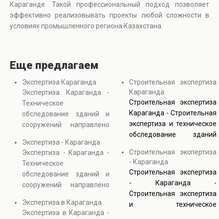
Караганде. Такой профессиональный подход позволяет
эффективно реализовывать проекты любой сложности в
условиях промышленного региона Казахстана.
Еще предлагаем
Экспертиза Караганда
Строительная экспертиза
Караганда
Экспертиза Караганда -
Строительная экспертиза
Техническое
Караганда - Строительная
обследование зданий и
экспертиза и техническое
сооружений направлено
обследование зданий
на определение
Экспертиза - Караганда
позволяют получить
фактического состояния
Строительная экспертиза
Экспертиза - Караганда -
точную информацию о
конструкций и
- Караганда
Техническое
фактическом состоянии
инженерных систем.
Строительная экспертиза
обследование зданий и
объекта недвижимости.
Строительная экспертиза
- Караганда -
сооружений направлено
Проводится анализ
включает диагностику
Строительная экспертиза
на определение
фундаментов, стен,
повреждений, анализ
Экспертиза в Караганда
и техническое
фактического состояния
перекрытий и инженерных
прочности элементов и
Экспертиза в Караганда -
обследование зданий
конструкций и