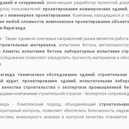
даний и сооружений
, включающее разработку проектной доку
просы пользователей:
проектирование коммерческих зданий
ии
и
инженерное проектирование
. Компании, находящиеся в то
ие любой сложности
,
комплексное проектирование объект
в Караганда
.
 - Также одним из ключевых направлений рынка является работ
строительных материалов
, испытания бетона, металлоконст
я Алматы
,
испытание бетона
,
лабораторные испытания ст
сследования позволяют определить прочность материалов и обес
.
аганда
:
техническое обследование зданий
,
строительная 
ый аудит
,
проектирование зданий
,
испытательная лабор
 качества строительства
и
экспертиза промышленной бе
дущими компаниями строительной отрасли - Экспертное сопровожд
аганда - Комплексный подход, объединяющий
строительну
ораторный контроль, позволяет обеспечить безопасность, надеж
остики, инженерного анализа и контроля качества становитс