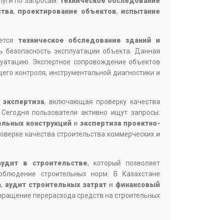
луги по запросам:
техническое обследование
ства
,
проектирование объектов
,
испытание
яется
техническое обследование зданий и
ь безопасность эксплуатации объекта. Данная
луатацию. Экспертное сопровождение объектов
го контроля, инструментальной диагностики и
 экспертиза
, включающая проверку качества
 Сегодня пользователи активно ищут запросы:
ельных конструкций
и
экспертиза проектно-
роверке качества строительства коммерческих и
аудит в строительстве
, который позволяет
облюдение строительных норм. В Казахстане
а
,
аудит строительных затрат
и
финансовый
твращение перерасхода средств на строительных