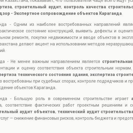
и Казахстана, показывает, что пользователи чаще всего ищут ус
ртиза
,
строительный аудит
,
контроль качества строитель
дзор - Экспертное сопровождение объектов Караганда
.
анда - Одним из наиболее востребованных направлений явл
фактическое состояние конструкций, выявить дефекты и оценит
альном ремонте, покупке недвижимости и вводе объектов в эксп
захстана делают акцент на использовании методов неразрушающе
ий.
нда - Не менее важным направлением является
строительная
ентации и оценку соответствия объекта строительным нормам.
пертиза технического состояния здания
,
экспертиза строит
нно востребованы при судебных спорах, контроле подрядчиков и п
дение объектов Караганда.
анда - Большую роль в современном строительстве играет
та, соответствие фактических работ проектным решениям и с
тельный аудит объектов
,
технический аудит строительств
 услуг — снижение финансовых рисков, контроль бюджета и предо