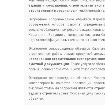
компаний, находящихся в топе поисковой выдач
зданий и сооружений
,
строительная экспе
строительных материалов
и
технический на
Экспертное сопровождение объектов Караг
сооружений
, которое позволяет определить 
услуга необходима при реконструкции, капит
Караганда - Ведущие инженерные компании Ка
подготовке официальных технических заключен
Экспертное сопровождение объектов Карага
строительных работ, анализ проектной докум
независимая строительная экспертиза
,
экс
сметной документации
. Такие услуги особе
промышленных объектов - Экспертное сопровож
Экспертное сопровождение объектов Караг
контролировать качество реализации проек
высокочастотными запросами являются
строи
аудит в строительстве
. Основная цель таких
объектах.