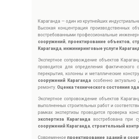
Караганда — один из крупнейших индустриальн
Высокая концентрация производственных об
востребованными профессиональные инженерн
сооружений
,
проектирование объектов
,
ст
Караганда
,
инжиниринговые услуги Караган
Экспертное сопровождение объектов Караган
проводится для определения фактического с
перекрытия, колонны и металлические констр
сооружений Караганда
особенно актуально 
ремонту.
Оценка технического состояния зд
Экспертное сопровождение объектов Караган
выполненных строительных работ и соответств
рамках экспертизы проводится проверка кон
экспертиза Караганда
востребована при су
сооружений Караганда
,
строительный контр
Современное
проектирование зданий и соор