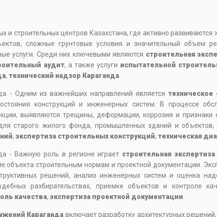
ых и строительных центров Казахстана, где активно развиваются
ъектов, сложные грунтовые условия и значительный объем ре
ые услуги. Среди них ключевыми являются
строительная эксп
роительный аудит
, а также услуги
испытательной строитель
да
,
технический надзор Караганда
.
да - Одним из важнейших направлений является
техническое
остояния конструкций и инженерных систем. В процессе обс
укции, выявляются трещины, деформации, коррозия и признаки 
для старого жилого фонда, промышленных зданий и объектов,
аний
,
экспертиза строительных конструкций
,
техническая ди
да - Важную роль в регионе играет
строительная экспертиза
ие объекта строительным нормам и проектной документации. Экс
структивных решений, анализ инженерных систем и оценка на
дебных разбирательствах, приемке объектов и контроле кач
оль качества
,
экспертиза проектной документации
.
ужений Караганда
включает разработку архитектурных решений