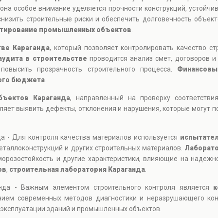
она особое внимание уделяется прочности конструкций, устойчи
снизить строительные риски и обеспечить долговечность объек
тирование промышленных объектов
.
тве Караганда
, который позволяет контролировать качество ст
аудита в строительстве
проводится анализ смет, договоров и
повысить прозрачность строительного процесса.
Финансовы
ого бюджета
.
бъектов Караганда
, направленный на проверку соответств
яет выявить дефекты, отклонения и нарушения, которые могут п
а - Для контроля качества материалов используется
испытател
еталлоконструкций и других строительных материалов.
Лаборато
морозостойкость и другие характеристики, влияющие на надежн
ов
,
строительная лаборатория Караганда
.
нда - Важным элементом строительного контроля является
к
ением современных методов диагностики и неразрушающего кон
 эксплуатации зданий и промышленных объектов.