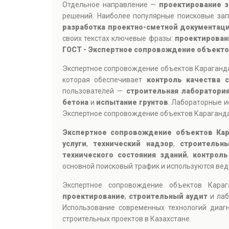
Отдельное направление —
проектирование з
решений. Наиболее популярные поисковые за
разработка проектно-сметной документац
своих текстах ключевые фразы:
проектирован
ГОСТ - Экспертное сопровождение объекто
Экспертное сопровождение объектов Караганда
которая обеспечивает
контроль качества 
пользователей —
строительная лаборатори
бетона
и
испытание грунтов
. Лабораторные и
Экспертное сопровождение объектов Караганда
Экспертное сопровождение объектов Кар
услуги
,
технический надзор
,
строительн
технического состояния зданий
,
контроль
основной поисковый трафик и используются ве
Экспертное сопровождение объектов Кар
проектирование
,
строительный аудит
и лаб
Использование современных технологий диагн
строительных проектов в Казахстане.