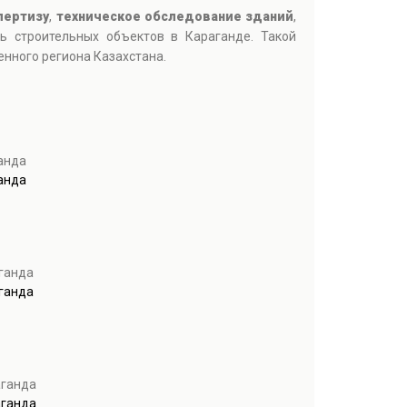
пертизу
,
техническое обследование зданий
,
ть строительных объектов в Караганде. Такой
нного региона Казахстана.
анда
анда
аганда
аганда
аганда
аганда