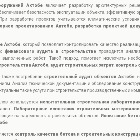
ооружений Актобе
включает разработку архитектурных реше
беспечивает безопасность эксплуатации объекта, эффективную о
При разработке проектов учитываются климатические условия
ерное проектирование Актобе
,
разработка проектной док
ве Актобе
, который позволяет контролировать качество реализац
ах
финансового аудита в строительстве
проводится анализ
 выполненных работ. Такой подход помогает исключить необ
троительства Актобе
,
аудит строительных затрат
,
контроль 
- Также востребован
строительный аудит объектов Актобе
, 
ниям. Анализ технической документации и обследование констр
ктуальны такие услуги при строительстве производственных и ком
алов используется
испытательная строительная лаборатори
иалов.
Лабораторные испытания строительных материалов
ияющие на надежность строительных объектов.
Испытание бето
тобе
.
ляется
контроль качества бетона и строительных конструкц