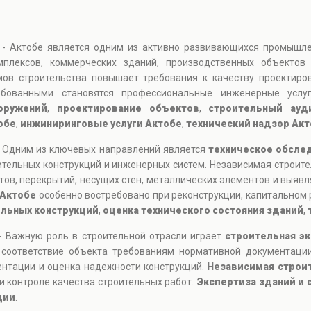
 - Актобе является одним из активно развивающихся промышле
мплексов, коммерческих зданий, производственных объектов
мов строительства повышает требования к качеству проектир
ребованными становятся профессиональные инженерные усл
оружений
,
проектирование объектов
,
строительный ауд
обе
,
инжиниринговые услуги Актобе
,
технический надзор Ак
- Одним из ключевых направлений является
техническое обсле
тельных конструкций и инженерных систем. Независимая строите
ов, перекрытий, несущих стен, металлических элементов и выяв
 Актобе
особенно востребовано при реконструкции, капитальном 
ельных конструкций
,
оценка технического состояния зданий
,
- Важную роль в строительной отрасли играет
строительная эк
 соответствие объекта требованиям нормативной документации
ентации и оценка надежности конструкций.
Независимая строит
и контроле качества строительных работ.
Экспертиза зданий и 
ции
.