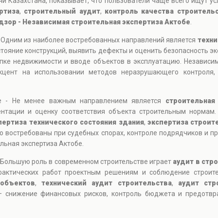
и Казахстана, показывает, что пользователи чаще всего ищут ус
ртиза
,
строительный аудит
,
контроль качества строитель
дзор - Независимая строительная экспертиза Актобе
.
- Одним из наиболее востребованных направлений является
техни
тояние конструкций, выявить дефекты и оценить безопасность э
упке недвижимости и вводе объектов в эксплуатацию. Независи
цент на использовании методов неразрушающего контроля, 
бе - Не менее важным направлением является
строительная
ентации и оценку соответствия объекта строительным нормам.
пертиза технического состояния здания
,
экспертиза строит
нно востребованы при судебных спорах, контроле подрядчиков и п
льная экспертиза Актобе.
 Большую роль в современном строительстве играет
аудит в стр
 фактических работ проектным решениям и соблюдение строит
 объектов
,
технический аудит строительства
,
аудит стр
 — снижение финансовых рисков, контроль бюджета и предотвр