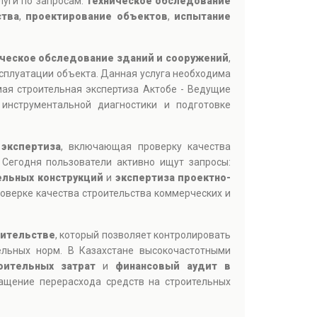
луги по запросам:
техническое обследование
ства
,
проектирование объектов
,
испытание
ческое обследование зданий и сооружений
,
ксплуатации объекта. Данная услуга необходима
мая строительная экспертиза Актобе - Ведущие
инструментальной диагностики и подготовке
 экспертиза
, включающая проверку качества
 Сегодня пользователи активно ищут запросы:
ельных конструкций
и
экспертиза проектно-
роверке качества строительства коммерческих и
оительстве
, который позволяет контролировать
ельных норм. В Казахстане высокочастотными
оительных затрат
и
финансовый аудит в
ащение перерасхода средств на строительных