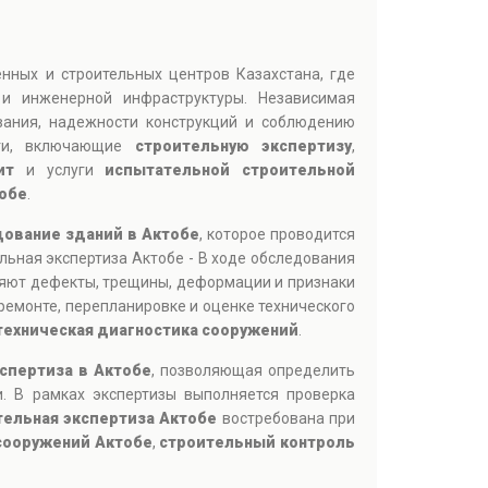
нных и строительных центров Казахстана, где
 и инженерной инфраструктуры. Независимая
ования, надежности конструкций и соблюдению
уги, включающие
строительную экспертизу
,
ит
и услуги
испытательной строительной
тобе
.
дование зданий в Актобе
, которое проводится
льная экспертиза Актобе - В ходе обследования
ляют дефекты, трещины, деформации и признаки
ремонте, перепланировке и оценке технического
техническая диагностика сооружений
.
спертиза в Актобе
, позволяющая определить
. В рамках экспертизы выполняется проверка
ельная экспертиза Актобе
востребована при
сооружений Актобе
,
строительный контроль