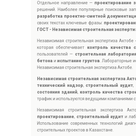
Отдельное направление —
проектирование з
решений. Наиболее популярные поисковые за
разработка проектно-сметной документац
своих текстах ключевые фразы:
проектирован
ГОСТ - Независимая строительная эксперти
Независимая строительная экспертиза Актобе 
которая обеспечивает
контроль качества 
пользователей —
строительная лаборатори
бетона
и
испытание грунтов
. Лабораторные и
Независимая строительная экспертиза Актобе.
Независимая строительная экспертиза Акт
технический надзор
,
строительный аудит
,
состояния зданий
,
контроль качества стро
трафик и используются ведущими компаниями ст
Независимая строительная экспертиза А
проектирование
,
строительный аудит
и лаб
Использование современных технологий диагн
строительных проектов в Казахстане.