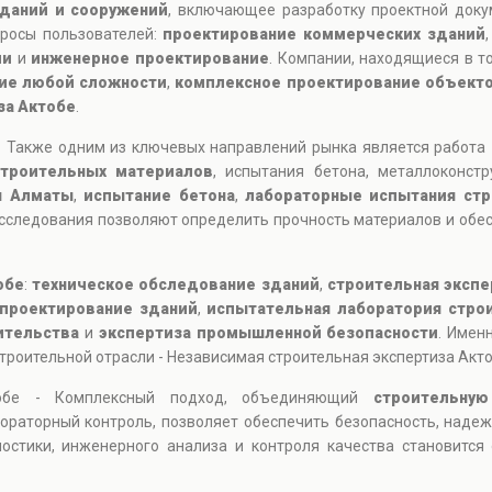
даний и сооружений
, включающее разработку проектной доку
просы пользователей:
проектирование коммерческих зданий
ии
и
инженерное проектирование
. Компании, находящиеся в то
ие любой сложности
,
комплексное проектирование объект
за Актобе
.
- Также одним из ключевых направлений рынка является работа
строительных материалов
, испытания бетона, металлоконст
я Алматы
,
испытание бетона
,
лабораторные испытания ст
сследования позволяют определить прочность материалов и обес
обе
:
техническое обследование зданий
,
строительная экспе
проектирование зданий
,
испытательная лаборатория стро
ительства
и
экспертиза промышленной безопасности
. Имен
роительной отрасли - Независимая строительная экспертиза Акто
ктобе - Комплексный подход, объединяющий
строительную
ораторный контроль, позволяет обеспечить безопасность, надеж
остики, инженерного анализа и контроля качества становитс