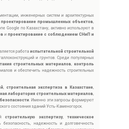
ментации, инженерных систем и архитектурных
,
проектирование промышленных объектов
,
пе Google по Казахстану, активно используют в
ов
и
проектирование с соблюдением СНиП и
является работа
испытательной строительной
таллоконструкций и грунтов. Среди популярных
тания строительных материалов
,
контроль
риалов и обеспечить надежность строительных
ий
,
строительная экспертиза в Казахстане
,
ная лаборатория строительных материалов
,
безопасности
. Именно эти запросы формируют
кого состояния зданий Усть-Каменогорск.
щий
строительную экспертизу
,
техническое
 безопасность, надежность и долговечность