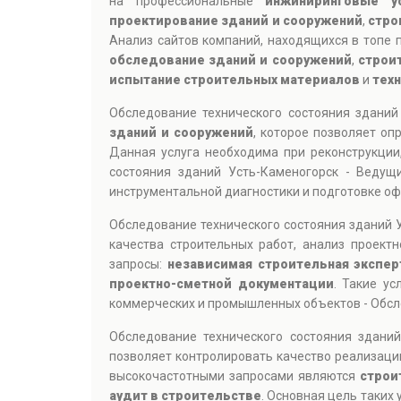
на профессиональные
инжиниринговые у
проектирование зданий и сооружений
,
стро
Анализ сайтов компаний, находящихся в топе п
обследование зданий и сооружений
,
строи
испытание строительных материалов
и
тех
Обследование технического состояния здани
зданий и сооружений
, которое позволяет оп
Данная услуга необходима при реконструкции
состояния зданий Усть-Каменогорск - Веду
инструментальной диагностики и подготовке о
Обследование технического состояния зданий 
качества строительных работ, анализ проект
запросы:
независимая строительная экспер
проектно-сметной документации
. Такие у
коммерческих и промышленных объектов - Обсл
Обследование технического состояния здани
позволяет контролировать качество реализаци
высокочастотными запросами являются
строи
аудит в строительстве
. Основная цель таких