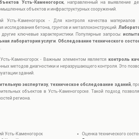
бъектов Усть-Каменогорск
, направленный на выявление де
ромышленных объектов и инфраструктурных сооружений.
ний Усть-Каменогорск - Для контроля качества материалов
я исследования бетона, грунтов и металлоконструкций.
Лаборат
и другие ключевые характеристики. Популярные запросы:
испыта
ьная лаборатория услуги
.
Обследование технического состо
.
 Усть-Каменогорск - Важным элементом является
контроль ка
нных методов диагностики и неразрушающего контроля. Это поз
уатации зданий.
ительную экспертизу
,
техническое обследование зданий
, п
оительных объектов в Усть-Каменогорске. Такой подход позвол
остей региона.
ий Усть-Каменогорск
Оценка технического сост