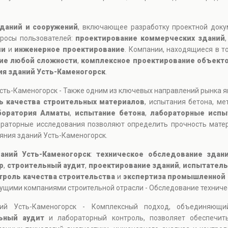
даний и сооружений
, включающее разработку проектной доку
просы пользователей:
проектирование коммерческих зданий
ии
и
инженерное проектирование
. Компании, находящиеся в то
ие любой сложности
,
комплексное проектирование объект
ия зданий Усть-Каменогорск
.
сть-Каменогорск - Также одним из ключевых направлений рынка 
ь качества строительных материалов
, испытания бетона, ме
боратория Алматы
,
испытание бетона
,
лабораторные испы
ораторные исследования позволяют определить прочность мате
ояния зданий Усть-Каменогорск.
аний Усть-Каменогорск
:
техническое обследование здан
р
,
строительный аудит
,
проектирование зданий
,
испытатель
троль качества строительства
и
экспертиза промышленной 
ущими компаниями строительной отрасли - Обследование техничес
аний Усть-Каменогорск - Комплексный подход, объединяю
ьный аудит
и лабораторный контроль, позволяет обеспечить