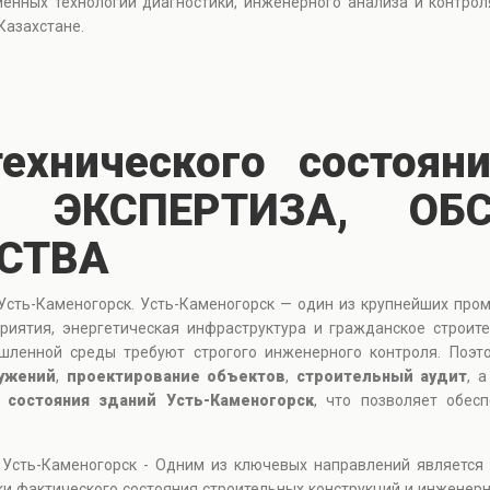
менных технологий диагностики, инженерного анализа и контрол
Казахстане.
ехнического состоян
 | ЭКСПЕРТИЗА, ОБ
СТВА
Усть-Каменогорск. Усть-Каменогорск — один из крупнейших про
риятия, энергетическая инфраструктура и гражданское строите
шленной среды требуют строгого инженерного контроля. Поэ
ужений
,
проектирование объектов
,
строительный аудит
, 
 состояния зданий Усть-Каменогорск
, что позволяет обес
 Усть-Каменогорск - Одним из ключевых направлений является
ки фактического состояния строительных конструкций и инженер