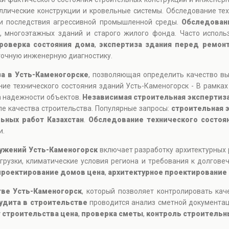
ллические конструкции и кровельные системы. Обследование тех
и последствия агрессивной промышленной среды.
Обследован
 многоэтажных зданий и старого жилого фонда. Часто исполь
роверка состояния дома
,
экспертиза здания перед ремон
 точную инженерную диагностику.
за в Усть-Каменогорске
, позволяющая определить качество вы
ие технического состояния зданий Усть-Каменогорск - В рамках
а надежности объектов.
Независимая строительная экспертиз
ле качества строительства. Популярные запросы:
строительная 
ьных работ Казахстан
.
Обследование технического состоя
и.
ружений Усть-Каменогорск
включает разработку архитектурных 
рузки, климатические условия региона и требования к долговеч
проектирование домов цена
,
архитектурное проектирование 
тве Усть-Каменогорск
, который позволяет контролировать кач
удита в строительстве
проводится анализ сметной документац
 строительства цена
,
проверка сметы
,
контроль строительн