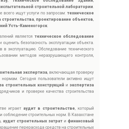
изу
,
техническое обследование зданий
,
и
испытательной строительной лаборатории
.
е всего ищут услуги по запросам:
техническое
а строительства
,
проектирование объектов
,
аний Усть-Каменогорск
.
авлений является
техническое обследование
и оценить безопасность эксплуатации объекта.
в в эксплуатацию. Обследование технического
ьзовании методов неразрушающего контроля,
оительная экспертиза
, включающая проверку
м нормам. Сегодня пользователи активно ищут
за строительных конструкций
и
экспертиза
дрядчиков и проверке качества строительства
стве играет
аудит в строительстве
, который
и соблюдение строительных норм. В Казахстане
а
,
аудит строительных затрат
и
финансовый
твращение перерасхода средств на строительных