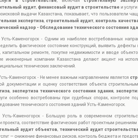
слуги в строительстве
, включая
строительную эксперт
ительный аудит
,
финансовый аудит в строительстве
и услуг
оисковой выдачи Казахстана, показывает, что пользователи чащ
тельная экспертиза
,
строительный аудит
,
контроль качеств
нический надзор - Обследование технического состояния зд
й Усть-Каменогорск - Одним из наиболее востребованных напр
ределить фактическое состояние конструкций, выявить дефекты 
, капитальном ремонте, покупке недвижимости и вводе объекто
щие инженерные компании Казахстана делают акцент на испол
фициальных технических заключений.
Усть-Каменогорск - Не менее важным направлением является
стр
ной документации и оценку соответствия объекта строительны
тиза
,
экспертиза технического состояния здания
,
эксперти
слуги особенно востребованы при судебных спорах, контроле по
едование технического состояния зданий Усть-Каменогорск.
й Усть-Каменогорск - Большую роль в современном строитель
и проекта, соответствие фактических работ проектным решениям 
тельный аудит объектов
,
технический аудит строительств
 услуг — снижение финансовых рисков, контроль бюджета и предо