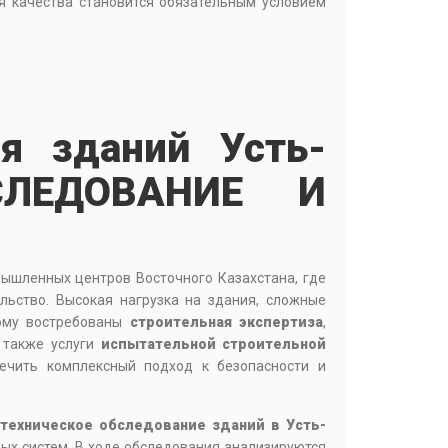
я качества становится обязательным условием
ия зданий Усть-
СЛЕДОВАНИЕ И
мышленных центров Восточного Казахстана, где
льство. Высокая нагрузка на здания, сложные
тому востребованы
строительная экспертиза
,
а также услуги
испытательной строительной
печить комплексный подход к безопасности и
техническое обследование зданий в Усть-
ных систем. В ходе обследования анализируются