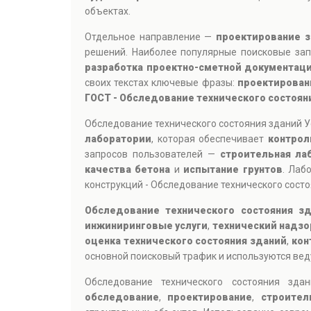
объектах.
Отдельное направление —
проектирование з
решений. Наиболее популярные поисковые за
разработка проектно-сметной документац
своих текстах ключевые фразы:
проектирован
ГОСТ - Обследование технического состоян
Обследование технического состояния зданий У
лаборатории
, которая обеспечивает
контрол
запросов пользователей —
строительная ла
качества бетона
и
испытание грунтов
. Лаб
конструкций - Обследование технического сост
Обследование технического состояния зд
инжиниринговые услуги
,
технический надзо
оценка технического состояния зданий
,
кон
основной поисковый трафик и используются вед
Обследование технического состояния зд
обследование
,
проектирование
,
строител