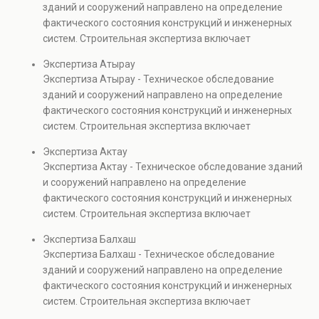
зданий и сооружений направлено на определение
капитальном ремонте и реконструкции объектов, а
фактического состояния конструкций и инженерных
также при судебных разбирательствах и технических
систем. Строительная экспертиза включает
проверках.
диагностику повреждений, анализ прочности
Экспертиза Атырау
элементов и оценку эксплуатационной безопасности.
Экспертиза Атырау - Техническое обследование
Услуга востребована при покупке недвижимости,
зданий и сооружений направлено на определение
капитальном ремонте и реконструкции объектов, а
фактического состояния конструкций и инженерных
также при судебных разбирательствах и технических
систем. Строительная экспертиза включает
проверках.
диагностику повреждений, анализ прочности
Экспертиза Актау
элементов и оценку эксплуатационной безопасности.
Экспертиза Актау - Техническое обследование зданий
Услуга востребована при покупке недвижимости,
и сооружений направлено на определение
капитальном ремонте и реконструкции объектов, а
фактического состояния конструкций и инженерных
также при судебных разбирательствах и технических
систем. Строительная экспертиза включает
проверках.
диагностику повреждений, анализ прочности
Экспертиза Балхаш
элементов и оценку эксплуатационной безопасности.
Экспертиза Балхаш - Техническое обследование
Услуга востребована при покупке недвижимости,
зданий и сооружений направлено на определение
капитальном ремонте и реконструкции объектов, а
фактического состояния конструкций и инженерных
также при судебных разбирательствах и технических
систем. Строительная экспертиза включает
проверках.
диагностику повреждений, анализ прочности