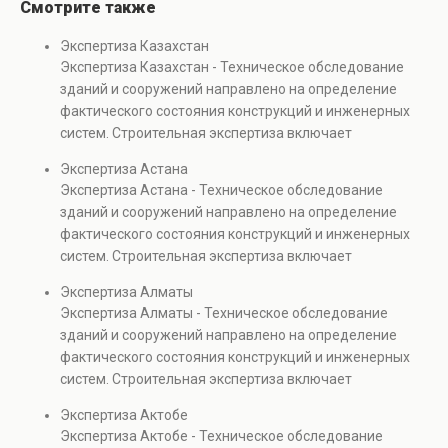
Смотрите также
Экспертиза Казахстан
Экспертиза Казахстан - Техническое обследование
зданий и сооружений направлено на определение
фактического состояния конструкций и инженерных
систем. Строительная экспертиза включает
диагностику повреждений, анализ прочности
Экспертиза Астана
элементов и оценку эксплуатационной безопасности.
Экспертиза Астана - Техническое обследование
Услуга востребована при покупке недвижимости,
зданий и сооружений направлено на определение
капитальном ремонте и реконструкции объектов, а
фактического состояния конструкций и инженерных
также при судебных разбирательствах и технических
систем. Строительная экспертиза включает
проверках.
диагностику повреждений, анализ прочности
Экспертиза Алматы
элементов и оценку эксплуатационной безопасности.
Экспертиза Алматы - Техническое обследование
Услуга востребована при покупке недвижимости,
зданий и сооружений направлено на определение
капитальном ремонте и реконструкции объектов, а
фактического состояния конструкций и инженерных
также при судебных разбирательствах и технических
систем. Строительная экспертиза включает
проверках.
диагностику повреждений, анализ прочности
Экспертиза Актобе
элементов и оценку эксплуатационной безопасности.
Экспертиза Актобе - Техническое обследование
Услуга востребована при покупке недвижимости,