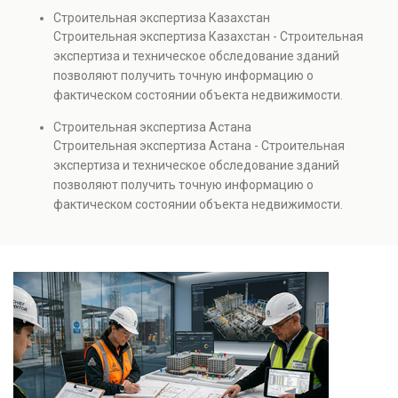
диагностику повреждений, анализ прочности
Строительная экспертиза Казахстан
элементов и оценку эксплуатационной безопасности.
Строительная экспертиза Казахстан - Строительная
Услуга востребована при покупке недвижимости,
экспертиза и техническое обследование зданий
капитальном ремонте и реконструкции объектов, а
позволяют получить точную информацию о
также при судебных разбирательствах и технических
фактическом состоянии объекта недвижимости.
проверках.
Проводится анализ фундаментов, стен, перекрытий и
Строительная экспертиза Астана
инженерных систем с выявлением скрытых дефектов
Строительная экспертиза Астана - Строительная
и нарушений. Услуга используется для проверки
экспертиза и техническое обследование зданий
качества строительства, подготовки к реконструкции,
позволяют получить точную информацию о
оценки рисков и судебных разбирательств.
фактическом состоянии объекта недвижимости.
Результатом является официальное техническое
Проводится анализ фундаментов, стен, перекрытий и
заключение, имеющее юридическую силу.
инженерных систем с выявлением скрытых дефектов
и нарушений. Услуга используется для проверки
качества строительства, подготовки к реконструкции,
оценки рисков и судебных разбирательств.
Результатом является официальное техническое
заключение, имеющее юридическую силу.