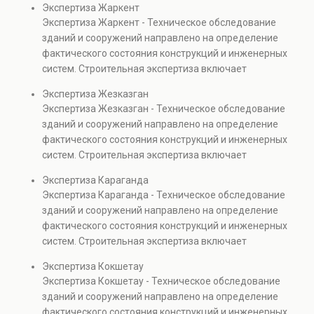
Экспертиза Жаркент
элементов и оценку эксплуатационной безопасности.
Экспертиза Жаркент - Техническое обследование
Услуга востребована при покупке недвижимости,
зданий и сооружений направлено на определение
капитальном ремонте и реконструкции объектов, а
фактического состояния конструкций и инженерных
также при судебных разбирательствах и технических
систем. Строительная экспертиза включает
проверках.
диагностику повреждений, анализ прочности
Экспертиза Жезказган
элементов и оценку эксплуатационной безопасности.
Экспертиза Жезказган - Техническое обследование
Услуга востребована при покупке недвижимости,
зданий и сооружений направлено на определение
капитальном ремонте и реконструкции объектов, а
фактического состояния конструкций и инженерных
также при судебных разбирательствах и технических
систем. Строительная экспертиза включает
проверках.
диагностику повреждений, анализ прочности
Экспертиза Караганда
элементов и оценку эксплуатационной безопасности.
Экспертиза Караганда - Техническое обследование
Услуга востребована при покупке недвижимости,
зданий и сооружений направлено на определение
капитальном ремонте и реконструкции объектов, а
фактического состояния конструкций и инженерных
также при судебных разбирательствах и технических
систем. Строительная экспертиза включает
проверках.
диагностику повреждений, анализ прочности
Экспертиза Кокшетау
элементов и оценку эксплуатационной безопасности.
Экспертиза Кокшетау - Техническое обследование
Услуга востребована при покупке недвижимости,
зданий и сооружений направлено на определение
капитальном ремонте и реконструкции объектов, а
фактического состояния конструкций и инженерных