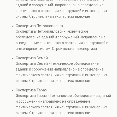
безопасности. Услуга востребована при покупке
зданий и сооружений направлено на определение
недвижимости, капитальном ремонте и реконструкции
фактического состояния конструкций и инженерных
объектов, а также при судебных разбирательствах и
систем. Строительная экспертиза включает
технических проверках.
диагностику повреждений, анализ прочности
Экспертиза Петропавловск
элементов и оценку эксплуатационной безопасности.
Экспертиза Петропавловск - Техническое
Услуга востребована при покупке недвижимости,
обследование зданий и сооружений направлено на
капитальном ремонте и реконструкции объектов, а
определение фактического состояния конструкций и
также при судебных разбирательствах и технических
инженерных систем. Строительная экспертиза
проверках.
включает диагностику повреждений, анализ
Экспертиза Семей
прочности элементов и оценку эксплуатационной
Экспертиза Семей - Техническое обследование
безопасности. Услуга востребована при покупке
зданий и сооружений направлено на определение
недвижимости, капитальном ремонте и реконструкции
фактического состояния конструкций и инженерных
объектов, а также при судебных разбирательствах и
систем. Строительная экспертиза включает
технических проверках.
диагностику повреждений, анализ прочности
Экспертиза Тараз
элементов и оценку эксплуатационной безопасности.
Экспертиза Тараз - Техническое обследование зданий
Услуга востребована при покупке недвижимости,
и сооружений направлено на определение
капитальном ремонте и реконструкции объектов, а
фактического состояния конструкций и инженерных
также при судебных разбирательствах и технических
систем. Строительная экспертиза включает
проверках.