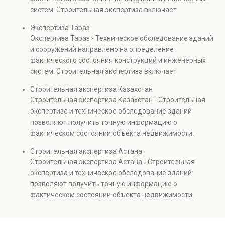
объектов, а также при судебных разбирательствах и
систем. Строительная экспертиза включает
технических проверках.
диагностику повреждений, анализ прочности
Экспертиза Тараз
элементов и оценку эксплуатационной безопасности.
Экспертиза Тараз - Техническое обследование зданий
Услуга востребована при покупке недвижимости,
и сооружений направлено на определение
капитальном ремонте и реконструкции объектов, а
фактического состояния конструкций и инженерных
также при судебных разбирательствах и технических
систем. Строительная экспертиза включает
проверках.
диагностику повреждений, анализ прочности
Строительная экспертиза Казахстан
элементов и оценку эксплуатационной безопасности.
Строительная экспертиза Казахстан - Строительная
Услуга востребована при покупке недвижимости,
экспертиза и техническое обследование зданий
капитальном ремонте и реконструкции объектов, а
позволяют получить точную информацию о
также при судебных разбирательствах и технических
фактическом состоянии объекта недвижимости.
проверках.
Проводится анализ фундаментов, стен, перекрытий и
Строительная экспертиза Астана
инженерных систем с выявлением скрытых дефектов
Строительная экспертиза Астана - Строительная
и нарушений. Услуга используется для проверки
экспертиза и техническое обследование зданий
качества строительства, подготовки к реконструкции,
позволяют получить точную информацию о
оценки рисков и судебных разбирательств.
фактическом состоянии объекта недвижимости.
Результатом является официальное техническое
Проводится анализ фундаментов, стен, перекрытий и
заключение, имеющее юридическую силу.
инженерных систем с выявлением скрытых дефектов