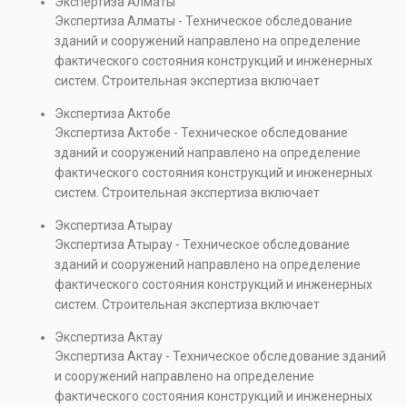
Экспертиза Алматы
элементов и оценку эксплуатационной безопасности.
Экспертиза Алматы - Техническое обследование
Услуга востребована при покупке недвижимости,
зданий и сооружений направлено на определение
капитальном ремонте и реконструкции объектов, а
фактического состояния конструкций и инженерных
также при судебных разбирательствах и технических
систем. Строительная экспертиза включает
проверках.
диагностику повреждений, анализ прочности
Экспертиза Актобе
элементов и оценку эксплуатационной безопасности.
Экспертиза Актобе - Техническое обследование
Услуга востребована при покупке недвижимости,
зданий и сооружений направлено на определение
капитальном ремонте и реконструкции объектов, а
фактического состояния конструкций и инженерных
также при судебных разбирательствах и технических
систем. Строительная экспертиза включает
проверках.
диагностику повреждений, анализ прочности
Экспертиза Атырау
элементов и оценку эксплуатационной безопасности.
Экспертиза Атырау - Техническое обследование
Услуга востребована при покупке недвижимости,
зданий и сооружений направлено на определение
капитальном ремонте и реконструкции объектов, а
фактического состояния конструкций и инженерных
также при судебных разбирательствах и технических
систем. Строительная экспертиза включает
проверках.
диагностику повреждений, анализ прочности
Экспертиза Актау
элементов и оценку эксплуатационной безопасности.
Экспертиза Актау - Техническое обследование зданий
Услуга востребована при покупке недвижимости,
и сооружений направлено на определение
капитальном ремонте и реконструкции объектов, а
фактического состояния конструкций и инженерных
также при судебных разбирательствах и технических