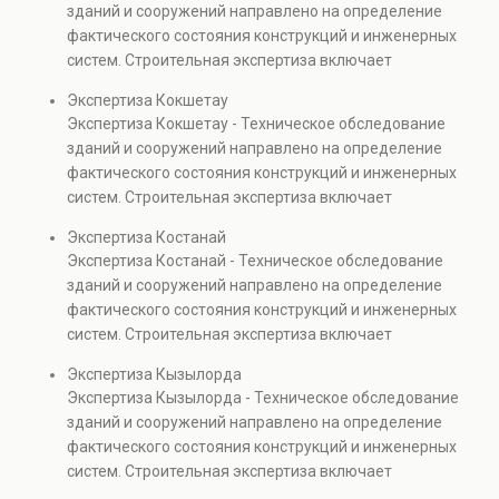
зданий и сооружений направлено на определение
капитальном ремонте и реконструкции объектов, а
фактического состояния конструкций и инженерных
также при судебных разбирательствах и технических
систем. Строительная экспертиза включает
проверках.
диагностику повреждений, анализ прочности
Экспертиза Кокшетау
элементов и оценку эксплуатационной безопасности.
Экспертиза Кокшетау - Техническое обследование
Услуга востребована при покупке недвижимости,
зданий и сооружений направлено на определение
капитальном ремонте и реконструкции объектов, а
фактического состояния конструкций и инженерных
также при судебных разбирательствах и технических
систем. Строительная экспертиза включает
проверках.
диагностику повреждений, анализ прочности
Экспертиза Костанай
элементов и оценку эксплуатационной безопасности.
Экспертиза Костанай - Техническое обследование
Услуга востребована при покупке недвижимости,
зданий и сооружений направлено на определение
капитальном ремонте и реконструкции объектов, а
фактического состояния конструкций и инженерных
также при судебных разбирательствах и технических
систем. Строительная экспертиза включает
проверках.
диагностику повреждений, анализ прочности
Экспертиза Кызылорда
элементов и оценку эксплуатационной безопасности.
Экспертиза Кызылорда - Техническое обследование
Услуга востребована при покупке недвижимости,
зданий и сооружений направлено на определение
капитальном ремонте и реконструкции объектов, а
фактического состояния конструкций и инженерных
также при судебных разбирательствах и технических
систем. Строительная экспертиза включает
проверках.
диагностику повреждений, анализ прочности