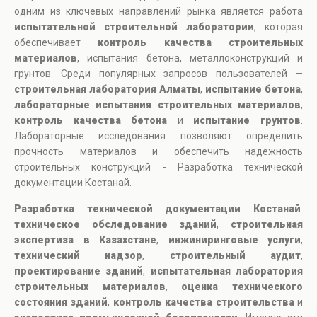
одним из ключевых направлений рынка является работа
испытательной строительной лаборатории
, которая
обеспечивает
контроль качества строительных
материалов
, испытания бетона, металлоконструкций и
грунтов. Среди популярных запросов пользователей —
строительная лаборатория Алматы
,
испытание бетона
,
лабораторные испытания строительных материалов
,
контроль качества бетона
и
испытание грунтов
.
Лабораторные исследования позволяют определить
прочность материалов и обеспечить надежность
строительных конструкций - Разработка технической
документации Костанай.
Разработка технической документации Костанай
:
техническое обследование зданий
,
строительная
экспертиза в Казахстане
,
инжиниринговые услуги
,
технический надзор
,
строительный аудит
,
проектирование зданий
,
испытательная лаборатория
строительных материалов
,
оценка технического
состояния зданий
,
контроль качества строительства
и