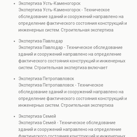
Экспертиза Усть-Каменогорск
элементов и оценку эксплуатационной безопасности.
Экспертиза Усть-Каменогорск - Техническое
Услуга востребована при покупке недвижимости,
обследование зданий и сооружений направлено на
капитальном ремонте и реконструкции объектов, а
определение фактического состояния конструкций и
также при судебных разбирательствах и технических
инженерных систем. Строительная экспертиза
проверках.
включает диагностику повреждений, анализ
Экспертиза Павлодар
прочности элементов и оценку эксплуатационной
Экспертиза Павлодар - Техническое обследование
безопасности. Услуга востребована при покупке
зданий и сооружений направлено на определение
недвижимости, капитальном ремонте и реконструкции
фактического состояния конструкций и инженерных
объектов, а также при судебных разбирательствах и
систем. Строительная экспертиза включает
технических проверках.
диагностику повреждений, анализ прочности
Экспертиза Петропавловск
элементов и оценку эксплуатационной безопасности.
Экспертиза Петропавловск - Техническое
Услуга востребована при покупке недвижимости,
обследование зданий и сооружений направлено на
капитальном ремонте и реконструкции объектов, а
определение фактического состояния конструкций и
также при судебных разбирательствах и технических
инженерных систем. Строительная экспертиза
проверках.
включает диагностику повреждений, анализ
Экспертиза Семей
прочности элементов и оценку эксплуатационной
Экспертиза Семей - Техническое обследование
безопасности. Услуга востребована при покупке
зданий и сооружений направлено на определение
недвижимости, капитальном ремонте и реконструкции
фактического состояния конструкций и инженерных