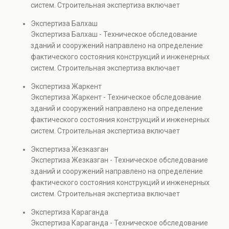
систем. Строительная экспертиза включает
проверках.
диагностику повреждений, анализ прочности
Экспертиза Балхаш
элементов и оценку эксплуатационной безопасности.
Экспертиза Балхаш - Техническое обследование
Услуга востребована при покупке недвижимости,
зданий и сооружений направлено на определение
капитальном ремонте и реконструкции объектов, а
фактического состояния конструкций и инженерных
также при судебных разбирательствах и технических
систем. Строительная экспертиза включает
проверках.
диагностику повреждений, анализ прочности
Экспертиза Жаркент
элементов и оценку эксплуатационной безопасности.
Экспертиза Жаркент - Техническое обследование
Услуга востребована при покупке недвижимости,
зданий и сооружений направлено на определение
капитальном ремонте и реконструкции объектов, а
фактического состояния конструкций и инженерных
также при судебных разбирательствах и технических
систем. Строительная экспертиза включает
проверках.
диагностику повреждений, анализ прочности
Экспертиза Жезказган
элементов и оценку эксплуатационной безопасности.
Экспертиза Жезказган - Техническое обследование
Услуга востребована при покупке недвижимости,
зданий и сооружений направлено на определение
капитальном ремонте и реконструкции объектов, а
фактического состояния конструкций и инженерных
также при судебных разбирательствах и технических
систем. Строительная экспертиза включает
проверках.
диагностику повреждений, анализ прочности
Экспертиза Караганда
элементов и оценку эксплуатационной безопасности.
Экспертиза Караганда - Техническое обследование
Услуга востребована при покупке недвижимости,