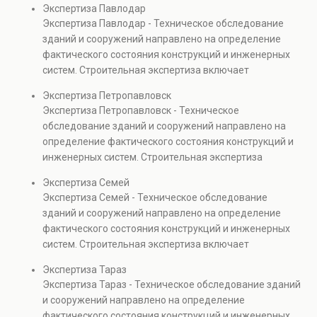
Экспертиза Павлодар
прочности элементов и оценку эксплуатационной
Экспертиза Павлодар - Техническое обследование
безопасности. Услуга востребована при покупке
зданий и сооружений направлено на определение
недвижимости, капитальном ремонте и реконструкции
фактического состояния конструкций и инженерных
объектов, а также при судебных разбирательствах и
систем. Строительная экспертиза включает
технических проверках.
диагностику повреждений, анализ прочности
Экспертиза Петропавловск
элементов и оценку эксплуатационной безопасности.
Экспертиза Петропавловск - Техническое
Услуга востребована при покупке недвижимости,
обследование зданий и сооружений направлено на
капитальном ремонте и реконструкции объектов, а
определение фактического состояния конструкций и
также при судебных разбирательствах и технических
инженерных систем. Строительная экспертиза
проверках.
включает диагностику повреждений, анализ
Экспертиза Семей
прочности элементов и оценку эксплуатационной
Экспертиза Семей - Техническое обследование
безопасности. Услуга востребована при покупке
зданий и сооружений направлено на определение
недвижимости, капитальном ремонте и реконструкции
фактического состояния конструкций и инженерных
объектов, а также при судебных разбирательствах и
систем. Строительная экспертиза включает
технических проверках.
диагностику повреждений, анализ прочности
Экспертиза Тараз
элементов и оценку эксплуатационной безопасности.
Экспертиза Тараз - Техническое обследование зданий
Услуга востребована при покупке недвижимости,
и сооружений направлено на определение
капитальном ремонте и реконструкции объектов, а
фактического состояния конструкций и инженерных