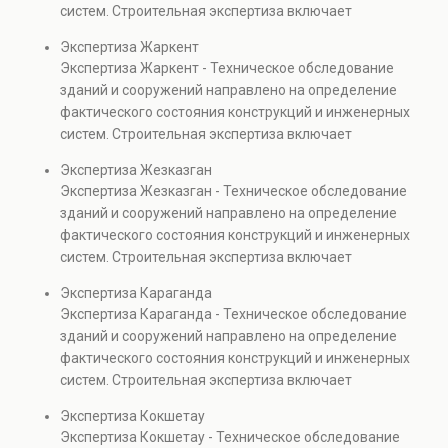
систем. Строительная экспертиза включает
проверках.
диагностику повреждений, анализ прочности
Экспертиза Жаркент
элементов и оценку эксплуатационной безопасности.
Экспертиза Жаркент - Техническое обследование
Услуга востребована при покупке недвижимости,
зданий и сооружений направлено на определение
капитальном ремонте и реконструкции объектов, а
фактического состояния конструкций и инженерных
также при судебных разбирательствах и технических
систем. Строительная экспертиза включает
проверках.
диагностику повреждений, анализ прочности
Экспертиза Жезказган
элементов и оценку эксплуатационной безопасности.
Экспертиза Жезказган - Техническое обследование
Услуга востребована при покупке недвижимости,
зданий и сооружений направлено на определение
капитальном ремонте и реконструкции объектов, а
фактического состояния конструкций и инженерных
также при судебных разбирательствах и технических
систем. Строительная экспертиза включает
проверках.
диагностику повреждений, анализ прочности
Экспертиза Караганда
элементов и оценку эксплуатационной безопасности.
Экспертиза Караганда - Техническое обследование
Услуга востребована при покупке недвижимости,
зданий и сооружений направлено на определение
капитальном ремонте и реконструкции объектов, а
фактического состояния конструкций и инженерных
также при судебных разбирательствах и технических
систем. Строительная экспертиза включает
проверках.
диагностику повреждений, анализ прочности
Экспертиза Кокшетау
элементов и оценку эксплуатационной безопасности.
Экспертиза Кокшетау - Техническое обследование
Услуга востребована при покупке недвижимости,