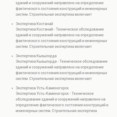
зданий и сооружений направлено на определение
капитальном ремонте и реконструкции объектов, а
фактического состояния конструкций и инженерных
также при судебных разбирательствах и технических
систем. Строительная экспертиза включает
проверках.
диагностику повреждений, анализ прочности
Экспертиза Костанай
элементов и оценку эксплуатационной безопасности.
Экспертиза Костанай - Техническое обследование
Услуга востребована при покупке недвижимости,
зданий и сооружений направлено на определение
капитальном ремонте и реконструкции объектов, а
фактического состояния конструкций и инженерных
также при судебных разбирательствах и технических
систем. Строительная экспертиза включает
проверках.
диагностику повреждений, анализ прочности
Экспертиза Кызылорда
элементов и оценку эксплуатационной безопасности.
Экспертиза Кызылорда - Техническое обследование
Услуга востребована при покупке недвижимости,
зданий и сооружений направлено на определение
капитальном ремонте и реконструкции объектов, а
фактического состояния конструкций и инженерных
также при судебных разбирательствах и технических
систем. Строительная экспертиза включает
проверках.
диагностику повреждений, анализ прочности
Экспертиза Усть-Каменогорск
элементов и оценку эксплуатационной безопасности.
Экспертиза Усть-Каменогорск - Техническое
Услуга востребована при покупке недвижимости,
обследование зданий и сооружений направлено на
капитальном ремонте и реконструкции объектов, а
определение фактического состояния конструкций и
также при судебных разбирательствах и технических
инженерных систем. Строительная экспертиза
проверках.
включает диагностику повреждений, анализ