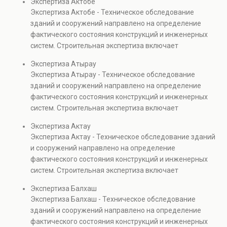
Экспертиза Актобе
элементов и оценку эксплуатационной безопасности.
Экспертиза Актобе - Техническое обследование
Услуга востребована при покупке недвижимости,
зданий и сооружений направлено на определение
капитальном ремонте и реконструкции объектов, а
фактического состояния конструкций и инженерных
также при судебных разбирательствах и технических
систем. Строительная экспертиза включает
проверках.
диагностику повреждений, анализ прочности
Экспертиза Атырау
элементов и оценку эксплуатационной безопасности.
Экспертиза Атырау - Техническое обследование
Услуга востребована при покупке недвижимости,
зданий и сооружений направлено на определение
капитальном ремонте и реконструкции объектов, а
фактического состояния конструкций и инженерных
также при судебных разбирательствах и технических
систем. Строительная экспертиза включает
проверках.
диагностику повреждений, анализ прочности
Экспертиза Актау
элементов и оценку эксплуатационной безопасности.
Экспертиза Актау - Техническое обследование зданий
Услуга востребована при покупке недвижимости,
и сооружений направлено на определение
капитальном ремонте и реконструкции объектов, а
фактического состояния конструкций и инженерных
также при судебных разбирательствах и технических
систем. Строительная экспертиза включает
проверках.
диагностику повреждений, анализ прочности
Экспертиза Балхаш
элементов и оценку эксплуатационной безопасности.
Экспертиза Балхаш - Техническое обследование
Услуга востребована при покупке недвижимости,
зданий и сооружений направлено на определение
капитальном ремонте и реконструкции объектов, а
фактического состояния конструкций и инженерных
также при судебных разбирательствах и технических