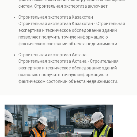
также при судебных разбирательствах и технических
систем. Строительная экспертиза включает
проверках.
диагностику повреждений, анализ прочности
Строительная экспертиза Казахстан
элементов и оценку эксплуатационной безопасности.
Строительная экспертиза Казахстан - Строительная
Услуга востребована при покупке недвижимости,
экспертиза и техническое обследование зданий
капитальном ремонте и реконструкции объектов, а
позволяют получить точную информацию о
также при судебных разбирательствах и технических
фактическом состоянии объекта недвижимости.
проверках.
Проводится анализ фундаментов, стен, перекрытий и
Строительная экспертиза Астана
инженерных систем с выявлением скрытых дефектов
Строительная экспертиза Астана - Строительная
и нарушений. Услуга используется для проверки
экспертиза и техническое обследование зданий
качества строительства, подготовки к реконструкции,
позволяют получить точную информацию о
оценки рисков и судебных разбирательств.
фактическом состоянии объекта недвижимости.
Результатом является официальное техническое
Проводится анализ фундаментов, стен, перекрытий и
заключение, имеющее юридическую силу.
инженерных систем с выявлением скрытых дефектов
и нарушений. Услуга используется для проверки
качества строительства, подготовки к реконструкции,
оценки рисков и судебных разбирательств.
Результатом является официальное техническое
заключение, имеющее юридическую силу.