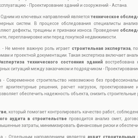
ксплуатацию - Проектирование зданий и сооружений - Астана.
- Одним из ключевых направлений является
техническое обслед
нерных систем. В процессе обследования специалисты анализ
вляют дефекты, трещины и признаки износа. Проведение
обслед
нте, перепланировке или перед покупкой недвижимости.
а - Не менее важную роль играет
строительная экспертиза
, п
рмам и проектной документации. Такая экспертиза включает анал
Экспертиза технического состояния зданий
востребована 
орных ситуаций между заказчиком и подрядчиком - Проектирование
на - Современное строительство невозможно без профессионал
т архитектурные решения, расчет нагрузок, проектирование 
озволяет обеспечить надежность объекта, снизить строительные 
тве
, который помогает контролировать качество работ, соблюден
ого аудита в строительстве
проводится анализ смет, догов
вышенные затраты, минимизировать финансовые риски и обеспечи
на - Отдельным направлением является
аудит строительных 