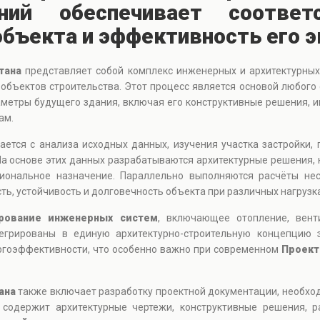
аний обеспечивает соответ
бъекта и эффективность его э
тана
представляет собой комплекс инженерных и архитектурных 
ъектов строительства. Этот процесс является основой любого с
етры будущего здания, включая его конструктивные решения, и
ам.
ется с анализа исходных данных, изучения участка застройки, 
На основе этих данных разрабатываются архитектурные решения, 
циональное назначение. Параллельно выполняются расчёты не
ть, устойчивость и долговечность объекта при различных нагрузка
рование инженерных систем
, включающее отопление, вент
егрированы в единую архитектурно-строительную концепцию з
ергоэффективности, что особенно важно при современном
Проект
ана
также включает разработку проектной документации, необхо
 содержит архитектурные чертежи, конструктивные решения, р