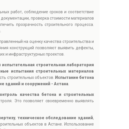
льных работ, соблюдение сроков и соответствие
 документации, проверка стоимости материалов
печить прозрачность строительного процесса.
а
.
аправленный на оценку качества строительства и
яния конструкций позволяют выявить дефекты,
их и инфраструктурных проектов.
я
испытательная строительная лаборатория
рные испытания строительных материалов
ость строительных объектов.
Испытание бетона
е зданий и сооружений - Астана
.
онтроль качества бетона и строительных
троля. Это позволяет своевременно выявлять
пертизу
,
техническое обследование зданий
,
троительных объектов в Астане. Использование