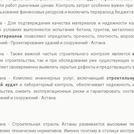
ти работ рыночным ценам. Контроль затрат особенно важен при
ьзование финансовых ресурсов и исключить перерасход бюджета
на - Для подтверждения качества материалов и надежности ко
х условиях выполняются испытания бетона, грунтов, металлоко
атериалов
позволяют определить прочность, плотность, морозо
ний - Проектирование зданий и сооружений - Астана.
на - Также важной частью строительного контроля является
апе строительства, так и при обследовании уже существующих 
ляет своевременно выявлять скрытые дефекты и предотвращать 
тана - Комплекс инженерных услуг, включающий
строительн
й аудит
и лабораторный контроль, обеспечивает надежность и
льства, снизить эксплуатационные риски и гарантировать соо
аний и сооружений - Астана.
ана - Строительная отрасль Астаны развивается высокими те
дению технических нормативов. Именно поэтому в столице востр