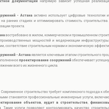
ктной документации
напрямую зависит успешная реализация
ружений - Астана
активно использует цифровые технологии и
 на ранних стадиях и оптимизировать стоимость строительства.
зации проекта.
ана
востребовано в жилом, коммерческом и промышленном строит
и производственных мощностей и модернизации инфраструктур
ии, соответствие строительным нормам и экономическую эффекти
ружений - Астана
является ключевым этапом строительного проце
выполненное
проектирование сооружений
обеспечивает успешну
яжении всего их жизненного цикла.
- Современное строительство требует комплексного подхода к об
анными становятся профессиональные инженерные услуги, включ
ектирование объектов
,
аудит в строительстве
,
финансов
и
. Такие услуги позволяют контролировать качество строитель