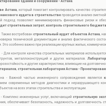
ктирование зданий и сооружений - Астана
.
ве Астана
, который помогает контролировать качество строите
нансового аудита в строительстве
проводится анализ сметной
й подход позволяет минимизировать финансовые риски и обес
удит строительных затрат
,
контроль строительного бюджет
- Также востребован
строительный аудит объектов Астана
, н
роверка технической документации и анализ фактического состо
. Это особенно важно при реализации крупных жилых, коммерческ
 - Для контроля качества строительных материалов используетс
грунтов, металлоконструкций и других материалов.
Лаборато
орозостойкость и другие характеристики, влияющие на долговечн
атериалов
,
строительная лаборатория Астана - Проектировани
ана - Важной частью инженерного сопровождения является
к
ением современных методов диагностики и неразрушающего кон
ъектов на всех этапах строительства и эксплуатации.
а - Комплекс инженерных услуг, включающий
строительную экс
ния, обеспечивает безопасность, надежность и долговечность с