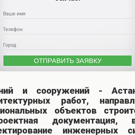
аний и сооружений - Аст
тектурных работ, направ
иональных объектов строит
роектная документация, 
ектирование инженерных си