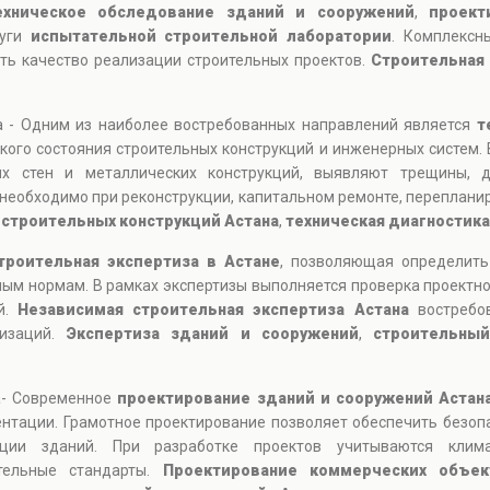
ехническое обследование зданий и сооружений
,
проект
уги
испытательной строительной лаборатории
. Комплексн
ть качество реализации строительных проектов.
Строительная 
а - Одним из наиболее востребованных направлений является
т
кого состояния строительных конструкций и инженерных систем.
их стен и металлических конструкций, выявляют трещины, 
необходимо при реконструкции, капитальном ремонте, перепланир
 строительных конструкций Астана
,
техническая диагностик
троительная экспертиза в Астане
, позволяющая определить
ым нормам. В рамках экспертизы выполняется проверка проектн
ий.
Независимая строительная экспертиза Астана
востребов
низаций.
Экспертиза зданий и сооружений
,
строительный
а- Современное
проектирование зданий и сооружений Астан
нтации. Грамотное проектирование позволяет обеспечить безоп
ции зданий. При разработке проектов учитываются климат
тельные стандарты.
Проектирование коммерческих объек