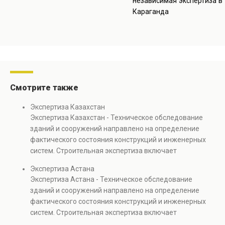
дефекты и анализируется
независимая экспертиза в
методов контроля. В
прочность конструкций.
Караганда
процессе выполняется
Услуга необходима при
оценка технического
реконструкции, ремонте и
состояния зданий,
эксплуатации объектов
выявляются скрытые
недвижимости.
дефекты и анализируется
прочность конструкций.
Услуга необходима при
Смотрите также
реконструкции, ремонте и
эксплуатации объектов
Экспертиза Казахстан
недвижимости.
Экспертиза Казахстан - Техническое обследование
зданий и сооружений направлено на определение
фактического состояния конструкций и инженерных
систем. Строительная экспертиза включает
диагностику повреждений, анализ прочности
Экспертиза Астана
элементов и оценку эксплуатационной безопасности.
Экспертиза Астана - Техническое обследование
Услуга востребована при покупке недвижимости,
зданий и сооружений направлено на определение
капитальном ремонте и реконструкции объектов, а
фактического состояния конструкций и инженерных
также при судебных разбирательствах и технических
систем. Строительная экспертиза включает
проверках.
диагностику повреждений, анализ прочности