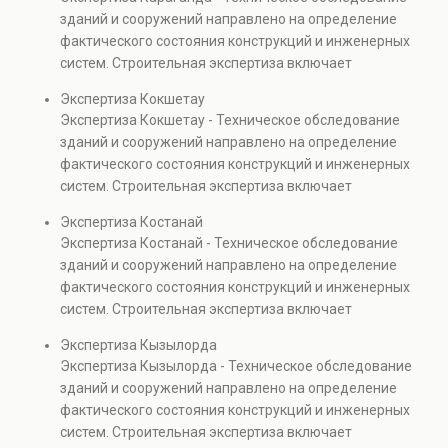
Услуга востребована при покупке недвижимости,
зданий и сооружений направлено на определение
капитальном ремонте и реконструкции объектов, а
фактического состояния конструкций и инженерных
также при судебных разбирательствах и технических
систем. Строительная экспертиза включает
проверках.
диагностику повреждений, анализ прочности
Экспертиза Кокшетау
элементов и оценку эксплуатационной безопасности.
Экспертиза Кокшетау - Техническое обследование
Услуга востребована при покупке недвижимости,
зданий и сооружений направлено на определение
капитальном ремонте и реконструкции объектов, а
фактического состояния конструкций и инженерных
также при судебных разбирательствах и технических
систем. Строительная экспертиза включает
проверках.
диагностику повреждений, анализ прочности
Экспертиза Костанай
элементов и оценку эксплуатационной безопасности.
Экспертиза Костанай - Техническое обследование
Услуга востребована при покупке недвижимости,
зданий и сооружений направлено на определение
капитальном ремонте и реконструкции объектов, а
фактического состояния конструкций и инженерных
также при судебных разбирательствах и технических
систем. Строительная экспертиза включает
проверках.
диагностику повреждений, анализ прочности
Экспертиза Кызылорда
элементов и оценку эксплуатационной безопасности.
Экспертиза Кызылорда - Техническое обследование
Услуга востребована при покупке недвижимости,
зданий и сооружений направлено на определение
капитальном ремонте и реконструкции объектов, а
фактического состояния конструкций и инженерных
также при судебных разбирательствах и технических
систем. Строительная экспертиза включает
проверках.