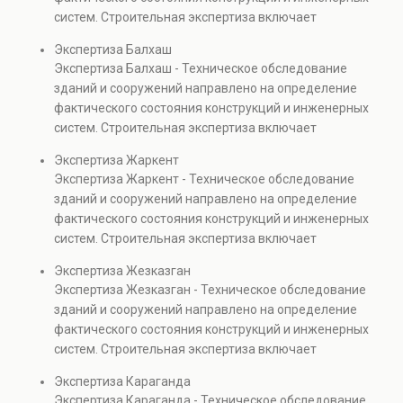
также при судебных разбирательствах и технических
систем. Строительная экспертиза включает
проверках.
диагностику повреждений, анализ прочности
Экспертиза Балхаш
элементов и оценку эксплуатационной безопасности.
Экспертиза Балхаш - Техническое обследование
Услуга востребована при покупке недвижимости,
зданий и сооружений направлено на определение
капитальном ремонте и реконструкции объектов, а
фактического состояния конструкций и инженерных
также при судебных разбирательствах и технических
систем. Строительная экспертиза включает
проверках.
диагностику повреждений, анализ прочности
Экспертиза Жаркент
элементов и оценку эксплуатационной безопасности.
Экспертиза Жаркент - Техническое обследование
Услуга востребована при покупке недвижимости,
зданий и сооружений направлено на определение
капитальном ремонте и реконструкции объектов, а
фактического состояния конструкций и инженерных
также при судебных разбирательствах и технических
систем. Строительная экспертиза включает
проверках.
диагностику повреждений, анализ прочности
Экспертиза Жезказган
элементов и оценку эксплуатационной безопасности.
Экспертиза Жезказган - Техническое обследование
Услуга востребована при покупке недвижимости,
зданий и сооружений направлено на определение
капитальном ремонте и реконструкции объектов, а
фактического состояния конструкций и инженерных
также при судебных разбирательствах и технических
систем. Строительная экспертиза включает
проверках.
диагностику повреждений, анализ прочности
Экспертиза Караганда
элементов и оценку эксплуатационной безопасности.
Экспертиза Караганда - Техническое обследование