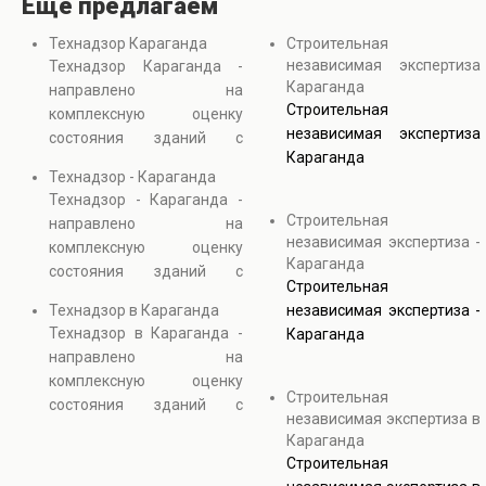
Еще предлагаем
Технадзор Караганда
Строительная
независимая экспертиза
Технадзор Караганда -
Караганда
направлено на
Строительная
комплексную оценку
независимая экспертиза
состояния зданий с
Караганда
использованием
Технадзор - Караганда
визуальных и
Технадзор - Караганда -
инструментальных
Строительная
направлено на
методов контроля. В
независимая экспертиза -
комплексную оценку
процессе выполняется
Караганда
состояния зданий с
оценка технического
Строительная
использованием
состояния зданий,
Технадзор в Караганда
независимая экспертиза -
визуальных и
выявляются скрытые
Технадзор в Караганда -
Караганда
инструментальных
дефекты и анализируется
направлено на
методов контроля. В
прочность конструкций.
комплексную оценку
процессе выполняется
Строительная
Услуга необходима при
состояния зданий с
оценка технического
независимая экспертиза в
реконструкции, ремонте и
использованием
состояния зданий,
Караганда
эксплуатации объектов
визуальных и
выявляются скрытые
Строительная
недвижимости.
инструментальных