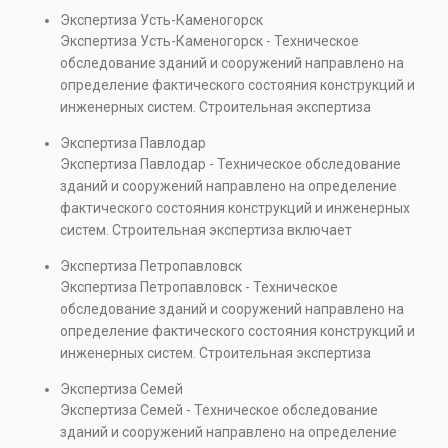
диагностику повреждений, анализ прочности
Экспертиза Усть-Каменогорск
элементов и оценку эксплуатационной безопасности.
Экспертиза Усть-Каменогорск - Техническое
Услуга востребована при покупке недвижимости,
обследование зданий и сооружений направлено на
капитальном ремонте и реконструкции объектов, а
определение фактического состояния конструкций и
также при судебных разбирательствах и технических
инженерных систем. Строительная экспертиза
проверках.
включает диагностику повреждений, анализ
Экспертиза Павлодар
прочности элементов и оценку эксплуатационной
Экспертиза Павлодар - Техническое обследование
безопасности. Услуга востребована при покупке
зданий и сооружений направлено на определение
недвижимости, капитальном ремонте и реконструкции
фактического состояния конструкций и инженерных
объектов, а также при судебных разбирательствах и
систем. Строительная экспертиза включает
технических проверках.
диагностику повреждений, анализ прочности
Экспертиза Петропавловск
элементов и оценку эксплуатационной безопасности.
Экспертиза Петропавловск - Техническое
Услуга востребована при покупке недвижимости,
обследование зданий и сооружений направлено на
капитальном ремонте и реконструкции объектов, а
определение фактического состояния конструкций и
также при судебных разбирательствах и технических
инженерных систем. Строительная экспертиза
проверках.
включает диагностику повреждений, анализ
Экспертиза Семей
прочности элементов и оценку эксплуатационной
Экспертиза Семей - Техническое обследование
безопасности. Услуга востребована при покупке
зданий и сооружений направлено на определение
недвижимости, капитальном ремонте и реконструкции