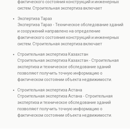
фактического состояния конструкций и инженерных
объектов, а также при судебных разбирательствах и
систем. Строительная экспертиза включает
технических проверках.
диагностику повреждений, анализ прочности
Экспертиза Тараз
элементов и оценку эксплуатационной безопасности.
Экспертиза Тараз - Техническое обследование зданий
Услуга востребована при покупке недвижимости,
и сооружений направлено на определение
капитальном ремонте и реконструкции объектов, а
фактического состояния конструкций и инженерных
также при судебных разбирательствах и технических
систем. Строительная экспертиза включает
проверках.
диагностику повреждений, анализ прочности
Строительная экспертиза Казахстан
элементов и оценку эксплуатационной безопасности.
Строительная экспертиза Казахстан - Строительная
Услуга востребована при покупке недвижимости,
экспертиза и техническое обследование зданий
капитальном ремонте и реконструкции объектов, а
позволяют получить точную информацию о
также при судебных разбирательствах и технических
фактическом состоянии объекта недвижимости.
проверках.
Проводится анализ фундаментов, стен, перекрытий и
Строительная экспертиза Астана
инженерных систем с выявлением скрытых дефектов
Строительная экспертиза Астана - Строительная
и нарушений. Услуга используется для проверки
экспертиза и техническое обследование зданий
качества строительства, подготовки к реконструкции,
позволяют получить точную информацию о
оценки рисков и судебных разбирательств.
фактическом состоянии объекта недвижимости.
Результатом является официальное техническое
Проводится анализ фундаментов, стен, перекрытий и
заключение, имеющее юридическую силу.
инженерных систем с выявлением скрытых дефектов