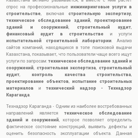
Казахстана активно развивается, а вместе с ним растет
спрос на профессиональные
инжиниринговые услуги в
строительстве
, включая
строительную экспертизу
,
техническое обследование зданий
,
проектирование
зданий и сооружений
,
строительный аудит
,
финансовый аудит в строительстве
и услуги
испытательной строительной лаборатории
. Анализ
сайтов компаний, находящихся в топе поисковой выдачи
Казахстана, показывает, что пользователи чаще всего ищут
услуги по запросам:
техническое обследование зданий и
сооружений
,
строительная экспертиза
,
строительный
аудит
,
контроль качества строительства
,
проектирование объектов
,
испытание строительных
материалов
и
технический надзор - Технадзор
Караганда
.
Технадзор Караганда - Одним из наиболее востребованных
направлений является
техническое обследование
зданий и сооружений
, которое позволяет определить
фактическое состояние конструкций, выявить дефекты и
оценить безопасность эксплуатации объекта. Данная