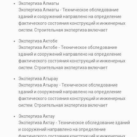
Экспертиза Алматы
элементов и оценку эксплуатационной безопасности.
Экспертиза Алматы - Техническое обследование
Услуга востребована при покупке недвижимости,
зданий и сооружений направлено на определение
капитальном ремонте и реконструкции объектов, а
фактического состояния конструкций и инженерных
также при судебных разбирательствах и технических
систем. Строительная экспертиза включает
проверках.
диагностику повреждений, анализ прочности
Экспертиза Актобе
элементов и оценку эксплуатационной безопасности.
Экспертиза Актобе - Техническое обследование
Услуга востребована при покупке недвижимости,
зданий и сооружений направлено на определение
капитальном ремонте и реконструкции объектов, а
фактического состояния конструкций и инженерных
также при судебных разбирательствах и технических
систем. Строительная экспертиза включает
проверках.
диагностику повреждений, анализ прочности
Экспертиза Атырау
элементов и оценку эксплуатационной безопасности.
Экспертиза Атырау - Техническое обследование
Услуга востребована при покупке недвижимости,
зданий и сооружений направлено на определение
капитальном ремонте и реконструкции объектов, а
фактического состояния конструкций и инженерных
также при судебных разбирательствах и технических
систем. Строительная экспертиза включает
проверках.
диагностику повреждений, анализ прочности
Экспертиза Актау
элементов и оценку эксплуатационной безопасности.
Экспертиза Актау - Техническое обследование зданий
Услуга востребована при покупке недвижимости,
и сооружений направлено на определение
капитальном ремонте и реконструкции объектов, а
фактического состояния конструкций и инженерных