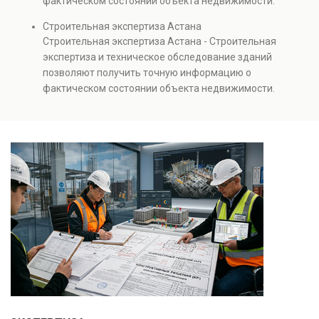
фактическом состоянии объекта недвижимости.
проверках.
Проводится анализ фундаментов, стен, перекрытий и
Строительная экспертиза Астана
инженерных систем с выявлением скрытых дефектов
Строительная экспертиза Астана - Строительная
и нарушений. Услуга используется для проверки
экспертиза и техническое обследование зданий
качества строительства, подготовки к реконструкции,
позволяют получить точную информацию о
оценки рисков и судебных разбирательств.
фактическом состоянии объекта недвижимости.
Результатом является официальное техническое
Проводится анализ фундаментов, стен, перекрытий и
заключение, имеющее юридическую силу.
инженерных систем с выявлением скрытых дефектов
и нарушений. Услуга используется для проверки
качества строительства, подготовки к реконструкции,
оценки рисков и судебных разбирательств.
Результатом является официальное техническое
заключение, имеющее юридическую силу.