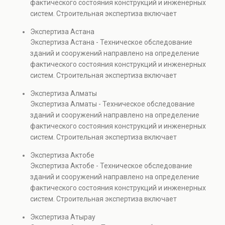
фактического состояния конструкций и инженерных
анализируется износ
подготовки ремонтных
систем. Строительная экспертиза включает
конструкций. Услуга
решений, реконструкции и
диагностику повреждений, анализ прочности
необходима при
Экспертиза Астана
обеспечения долговечной
элементов и оценку эксплуатационной безопасности.
реконструкции,
Экспертиза Астана - Техническое обследование
и безопасной
Услуга востребована при покупке недвижимости,
капитальном ремонте и
зданий и сооружений направлено на определение
эксплуатации объектов.
капитальном ремонте и реконструкции объектов, а
эксплуатации объектов
фактического состояния конструкций и инженерных
также при судебных разбирательствах и технических
недвижимости.
систем. Строительная экспертиза включает
проверках.
диагностику повреждений, анализ прочности
Экспертиза Алматы
элементов и оценку эксплуатационной безопасности.
Экспертиза Алматы - Техническое обследование
Услуга востребована при покупке недвижимости,
зданий и сооружений направлено на определение
капитальном ремонте и реконструкции объектов, а
фактического состояния конструкций и инженерных
также при судебных разбирательствах и технических
систем. Строительная экспертиза включает
проверках.
диагностику повреждений, анализ прочности
Экспертиза Актобе
элементов и оценку эксплуатационной безопасности.
Экспертиза Актобе - Техническое обследование
Услуга востребована при покупке недвижимости,
зданий и сооружений направлено на определение
капитальном ремонте и реконструкции объектов, а
фактического состояния конструкций и инженерных
также при судебных разбирательствах и технических
систем. Строительная экспертиза включает
проверках.
диагностику повреждений, анализ прочности
Экспертиза Атырау
элементов и оценку эксплуатационной безопасности.