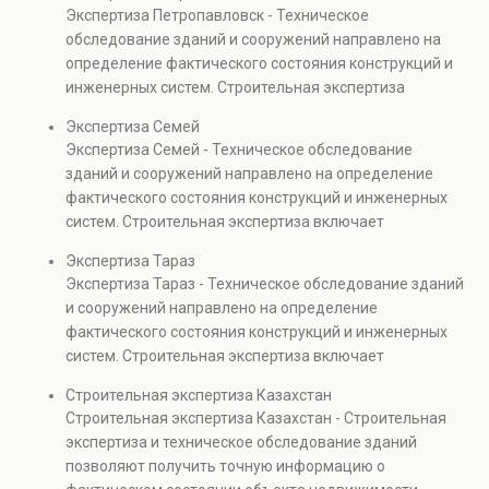
элементов и оценку эксплуатационной безопасности.
Экспертиза Петропавловск - Техническое
Услуга востребована при покупке недвижимости,
обследование зданий и сооружений направлено на
капитальном ремонте и реконструкции объектов, а
определение фактического состояния конструкций и
также при судебных разбирательствах и технических
инженерных систем. Строительная экспертиза
проверках.
включает диагностику повреждений, анализ
Экспертиза Семей
прочности элементов и оценку эксплуатационной
Экспертиза Семей - Техническое обследование
безопасности. Услуга востребована при покупке
зданий и сооружений направлено на определение
недвижимости, капитальном ремонте и реконструкции
фактического состояния конструкций и инженерных
объектов, а также при судебных разбирательствах и
систем. Строительная экспертиза включает
технических проверках.
диагностику повреждений, анализ прочности
Экспертиза Тараз
элементов и оценку эксплуатационной безопасности.
Экспертиза Тараз - Техническое обследование зданий
Услуга востребована при покупке недвижимости,
и сооружений направлено на определение
капитальном ремонте и реконструкции объектов, а
фактического состояния конструкций и инженерных
также при судебных разбирательствах и технических
систем. Строительная экспертиза включает
проверках.
диагностику повреждений, анализ прочности
Строительная экспертиза Казахстан
элементов и оценку эксплуатационной безопасности.
Строительная экспертиза Казахстан - Строительная
Услуга востребована при покупке недвижимости,
экспертиза и техническое обследование зданий
капитальном ремонте и реконструкции объектов, а
позволяют получить точную информацию о
также при судебных разбирательствах и технических