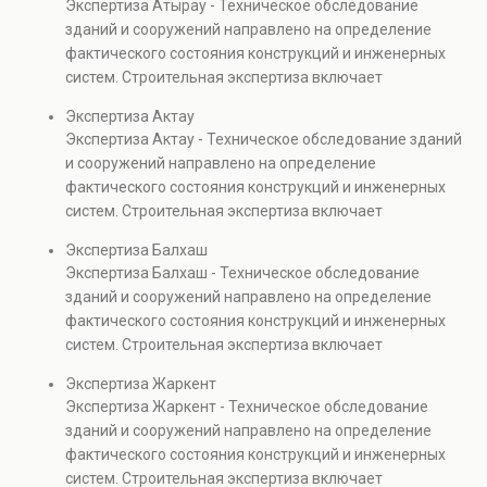
Экспертиза Атырау - Техническое обследование
Услуга востребована при покупке недвижимости,
зданий и сооружений направлено на определение
капитальном ремонте и реконструкции объектов, а
фактического состояния конструкций и инженерных
также при судебных разбирательствах и технических
систем. Строительная экспертиза включает
проверках.
диагностику повреждений, анализ прочности
Экспертиза Актау
элементов и оценку эксплуатационной безопасности.
Экспертиза Актау - Техническое обследование зданий
Услуга востребована при покупке недвижимости,
и сооружений направлено на определение
капитальном ремонте и реконструкции объектов, а
фактического состояния конструкций и инженерных
также при судебных разбирательствах и технических
систем. Строительная экспертиза включает
проверках.
диагностику повреждений, анализ прочности
Экспертиза Балхаш
элементов и оценку эксплуатационной безопасности.
Экспертиза Балхаш - Техническое обследование
Услуга востребована при покупке недвижимости,
зданий и сооружений направлено на определение
капитальном ремонте и реконструкции объектов, а
фактического состояния конструкций и инженерных
также при судебных разбирательствах и технических
систем. Строительная экспертиза включает
проверках.
диагностику повреждений, анализ прочности
Экспертиза Жаркент
элементов и оценку эксплуатационной безопасности.
Экспертиза Жаркент - Техническое обследование
Услуга востребована при покупке недвижимости,
зданий и сооружений направлено на определение
капитальном ремонте и реконструкции объектов, а
фактического состояния конструкций и инженерных
также при судебных разбирательствах и технических
систем. Строительная экспертиза включает