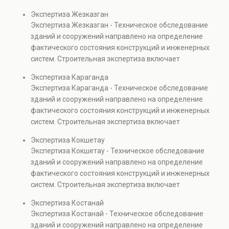
проверках.
диагностику повреждений, анализ прочности
Экспертиза Жезказган
элементов и оценку эксплуатационной безопасности.
Экспертиза Жезказган - Техническое обследование
Услуга востребована при покупке недвижимости,
зданий и сооружений направлено на определение
капитальном ремонте и реконструкции объектов, а
фактического состояния конструкций и инженерных
также при судебных разбирательствах и технических
систем. Строительная экспертиза включает
проверках.
диагностику повреждений, анализ прочности
Экспертиза Караганда
элементов и оценку эксплуатационной безопасности.
Экспертиза Караганда - Техническое обследование
Услуга востребована при покупке недвижимости,
зданий и сооружений направлено на определение
капитальном ремонте и реконструкции объектов, а
фактического состояния конструкций и инженерных
также при судебных разбирательствах и технических
систем. Строительная экспертиза включает
проверках.
диагностику повреждений, анализ прочности
Экспертиза Кокшетау
элементов и оценку эксплуатационной безопасности.
Экспертиза Кокшетау - Техническое обследование
Услуга востребована при покупке недвижимости,
зданий и сооружений направлено на определение
капитальном ремонте и реконструкции объектов, а
фактического состояния конструкций и инженерных
также при судебных разбирательствах и технических
систем. Строительная экспертиза включает
проверках.
диагностику повреждений, анализ прочности
Экспертиза Костанай
элементов и оценку эксплуатационной безопасности.
Экспертиза Костанай - Техническое обследование
Услуга востребована при покупке недвижимости,
зданий и сооружений направлено на определение