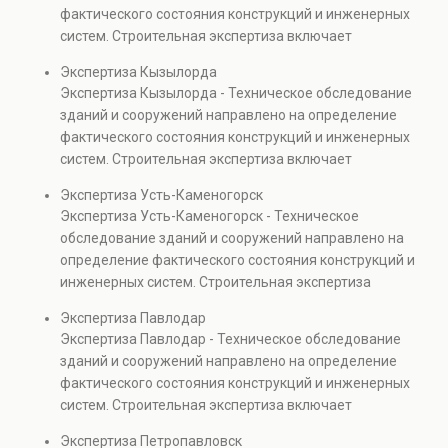
капитальном ремонте и реконструкции объектов, а
фактического состояния конструкций и инженерных
также при судебных разбирательствах и технических
систем. Строительная экспертиза включает
проверках.
диагностику повреждений, анализ прочности
Экспертиза Кызылорда
элементов и оценку эксплуатационной безопасности.
Экспертиза Кызылорда - Техническое обследование
Услуга востребована при покупке недвижимости,
зданий и сооружений направлено на определение
капитальном ремонте и реконструкции объектов, а
фактического состояния конструкций и инженерных
также при судебных разбирательствах и технических
систем. Строительная экспертиза включает
проверках.
диагностику повреждений, анализ прочности
Экспертиза Усть-Каменогорск
элементов и оценку эксплуатационной безопасности.
Экспертиза Усть-Каменогорск - Техническое
Услуга востребована при покупке недвижимости,
обследование зданий и сооружений направлено на
капитальном ремонте и реконструкции объектов, а
определение фактического состояния конструкций и
также при судебных разбирательствах и технических
инженерных систем. Строительная экспертиза
проверках.
включает диагностику повреждений, анализ
Экспертиза Павлодар
прочности элементов и оценку эксплуатационной
Экспертиза Павлодар - Техническое обследование
безопасности. Услуга востребована при покупке
зданий и сооружений направлено на определение
недвижимости, капитальном ремонте и реконструкции
фактического состояния конструкций и инженерных
объектов, а также при судебных разбирательствах и
систем. Строительная экспертиза включает
технических проверках.
диагностику повреждений, анализ прочности
Экспертиза Петропавловск