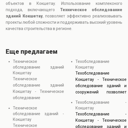
объектов в Кокшетау. Использование комплексного
подхода, включающего
Техническое обследование
зданий Кокшетау
, позволяет эффективно реализовывать
проекты любой сложности и поддерживать высокий уровень
качества строительства в регионе.
Еще предлагаем
Техническое
Техобследование
обследование зданий
Кокшетау
Кокшетау
Техобследование
Техническое
Кокшетау - Техническое
обследование зданий
обследование зданий и
Кокшетау - Техническое
сооружений позволяет
обследование
получить точную
Техобследование -
сооружений направлено
информацию о состоянии
Техническое
Кокшетау
на диагностику состояния
конструкций и
обследование зданий -
Техобследование -
зданий с применением
инженерных систем. Оно
Кокшетау
Кокшетау - Техническое
инструментальных и
включает проверку
Техническое
обследование зданий и