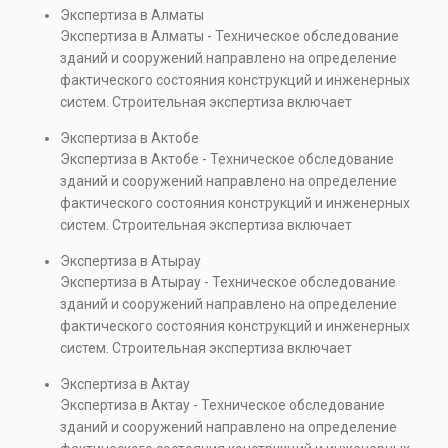
диагностику повреждений, анализ прочности
Экспертиза в Алматы
элементов и оценку эксплуатационной безопасности.
Экспертиза в Алматы - Техническое обследование
Услуга востребована при покупке недвижимости,
зданий и сооружений направлено на определение
капитальном ремонте и реконструкции объектов, а
фактического состояния конструкций и инженерных
также при судебных разбирательствах и технических
систем. Строительная экспертиза включает
проверках.
диагностику повреждений, анализ прочности
Экспертиза в Актобе
элементов и оценку эксплуатационной безопасности.
Экспертиза в Актобе - Техническое обследование
Услуга востребована при покупке недвижимости,
зданий и сооружений направлено на определение
капитальном ремонте и реконструкции объектов, а
фактического состояния конструкций и инженерных
также при судебных разбирательствах и технических
систем. Строительная экспертиза включает
проверках.
диагностику повреждений, анализ прочности
Экспертиза в Атырау
элементов и оценку эксплуатационной безопасности.
Экспертиза в Атырау - Техническое обследование
Услуга востребована при покупке недвижимости,
зданий и сооружений направлено на определение
капитальном ремонте и реконструкции объектов, а
фактического состояния конструкций и инженерных
также при судебных разбирательствах и технических
систем. Строительная экспертиза включает
проверках.
диагностику повреждений, анализ прочности
Экспертиза в Актау
элементов и оценку эксплуатационной безопасности.
Экспертиза в Актау - Техническое обследование
Услуга востребована при покупке недвижимости,
зданий и сооружений направлено на определение
капитальном ремонте и реконструкции объектов, а