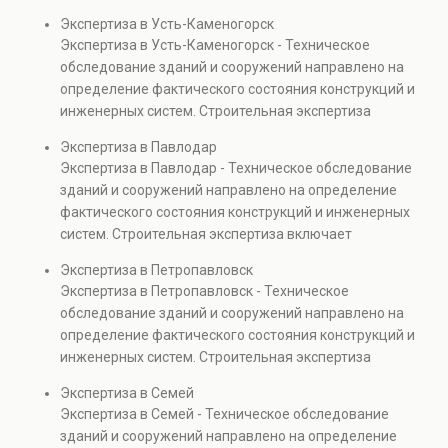
диагностику повреждений, анализ прочности
Экспертиза в Усть-Каменогорск
элементов и оценку эксплуатационной безопасности.
Экспертиза в Усть-Каменогорск - Техническое
Услуга востребована при покупке недвижимости,
обследование зданий и сооружений направлено на
капитальном ремонте и реконструкции объектов, а
определение фактического состояния конструкций и
также при судебных разбирательствах и технических
инженерных систем. Строительная экспертиза
проверках.
включает диагностику повреждений, анализ
Экспертиза в Павлодар
прочности элементов и оценку эксплуатационной
Экспертиза в Павлодар - Техническое обследование
безопасности. Услуга востребована при покупке
зданий и сооружений направлено на определение
недвижимости, капитальном ремонте и реконструкции
фактического состояния конструкций и инженерных
объектов, а также при судебных разбирательствах и
систем. Строительная экспертиза включает
технических проверках.
диагностику повреждений, анализ прочности
Экспертиза в Петропавловск
элементов и оценку эксплуатационной безопасности.
Экспертиза в Петропавловск - Техническое
Услуга востребована при покупке недвижимости,
обследование зданий и сооружений направлено на
капитальном ремонте и реконструкции объектов, а
определение фактического состояния конструкций и
также при судебных разбирательствах и технических
инженерных систем. Строительная экспертиза
проверках.
включает диагностику повреждений, анализ
Экспертиза в Семей
прочности элементов и оценку эксплуатационной
Экспертиза в Семей - Техническое обследование
безопасности. Услуга востребована при покупке
зданий и сооружений направлено на определение
недвижимости, капитальном ремонте и реконструкции