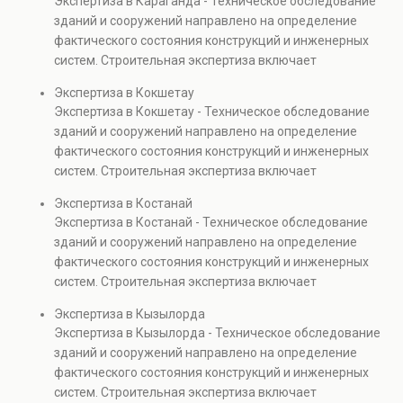
Экспертиза в Караганда - Техническое обследование
Услуга востребована при покупке недвижимости,
зданий и сооружений направлено на определение
капитальном ремонте и реконструкции объектов, а
фактического состояния конструкций и инженерных
также при судебных разбирательствах и технических
систем. Строительная экспертиза включает
проверках.
диагностику повреждений, анализ прочности
Экспертиза в Кокшетау
элементов и оценку эксплуатационной безопасности.
Экспертиза в Кокшетау - Техническое обследование
Услуга востребована при покупке недвижимости,
зданий и сооружений направлено на определение
капитальном ремонте и реконструкции объектов, а
фактического состояния конструкций и инженерных
также при судебных разбирательствах и технических
систем. Строительная экспертиза включает
проверках.
диагностику повреждений, анализ прочности
Экспертиза в Костанай
элементов и оценку эксплуатационной безопасности.
Экспертиза в Костанай - Техническое обследование
Услуга востребована при покупке недвижимости,
зданий и сооружений направлено на определение
капитальном ремонте и реконструкции объектов, а
фактического состояния конструкций и инженерных
также при судебных разбирательствах и технических
систем. Строительная экспертиза включает
проверках.
диагностику повреждений, анализ прочности
Экспертиза в Кызылорда
элементов и оценку эксплуатационной безопасности.
Экспертиза в Кызылорда - Техническое обследование
Услуга востребована при покупке недвижимости,
зданий и сооружений направлено на определение
капитальном ремонте и реконструкции объектов, а
фактического состояния конструкций и инженерных
также при судебных разбирательствах и технических
систем. Строительная экспертиза включает
проверках.