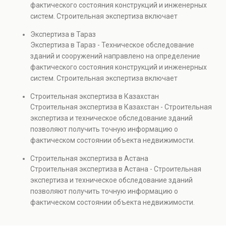
фактического состояния конструкций и инженерных
объектов, а также при судебных разбирательствах и
систем. Строительная экспертиза включает
технических проверках.
диагностику повреждений, анализ прочности
Экспертиза в Тараз
элементов и оценку эксплуатационной безопасности.
Экспертиза в Тараз - Техническое обследование
Услуга востребована при покупке недвижимости,
зданий и сооружений направлено на определение
капитальном ремонте и реконструкции объектов, а
фактического состояния конструкций и инженерных
также при судебных разбирательствах и технических
систем. Строительная экспертиза включает
проверках.
диагностику повреждений, анализ прочности
Строительная экспертиза в Казахстан
элементов и оценку эксплуатационной безопасности.
Строительная экспертиза в Казахстан - Строительная
Услуга востребована при покупке недвижимости,
экспертиза и техническое обследование зданий
капитальном ремонте и реконструкции объектов, а
позволяют получить точную информацию о
также при судебных разбирательствах и технических
фактическом состоянии объекта недвижимости.
проверках.
Проводится анализ фундаментов, стен, перекрытий и
Строительная экспертиза в Астана
инженерных систем с выявлением скрытых дефектов
Строительная экспертиза в Астана - Строительная
и нарушений. Услуга используется для проверки
экспертиза и техническое обследование зданий
качества строительства, подготовки к реконструкции,
позволяют получить точную информацию о
оценки рисков и судебных разбирательств.
фактическом состоянии объекта недвижимости.
Результатом является официальное техническое
Проводится анализ фундаментов, стен, перекрытий и
заключение, имеющее юридическую силу.
инженерных систем с выявлением скрытых дефектов