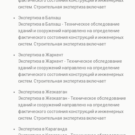
фактического состояния конструкций и инженерных
также при судебных разбирательствах и технических
систем. Строительная экспертиза включает
проверках.
диагностику повреждений, анализ прочности
Экспертиза в Балхаш
элементов и оценку эксплуатационной безопасности.
Экспертиза в Балхаш - Техническое обследование
Услуга востребована при покупке недвижимости,
зданий и сооружений направлено на определение
капитальном ремонте и реконструкции объектов, а
фактического состояния конструкций и инженерных
также при судебных разбирательствах и технических
систем. Строительная экспертиза включает
проверках.
диагностику повреждений, анализ прочности
Экспертиза в Жаркент
элементов и оценку эксплуатационной безопасности.
Экспертиза в Жаркент - Техническое обследование
Услуга востребована при покупке недвижимости,
зданий и сооружений направлено на определение
капитальном ремонте и реконструкции объектов, а
фактического состояния конструкций и инженерных
также при судебных разбирательствах и технических
систем. Строительная экспертиза включает
проверках.
диагностику повреждений, анализ прочности
Экспертиза в Жезказган
элементов и оценку эксплуатационной безопасности.
Экспертиза в Жезказган - Техническое обследование
Услуга востребована при покупке недвижимости,
зданий и сооружений направлено на определение
капитальном ремонте и реконструкции объектов, а
фактического состояния конструкций и инженерных
также при судебных разбирательствах и технических
систем. Строительная экспертиза включает
проверках.
диагностику повреждений, анализ прочности
Экспертиза в Караганда
элементов и оценку эксплуатационной безопасности.