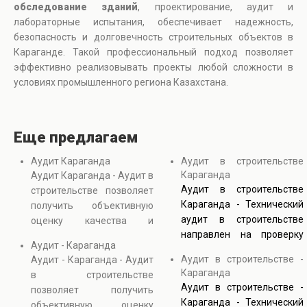
обследование зданий
, проектирование, аудит и
лабораторные испытания, обеспечивает надежность,
безопасность и долговечность строительных объектов в
Караганде. Такой профессиональный подход позволяет
эффективно реализовывать проекты любой сложности в
условиях промышленного региона Казахстана.
Еще предлагаем
Аудит Караганда
Аудит в строительстве
Караганда
Аудит Караганда - Аудит в
Аудит в строительстве
строительстве позволяет
Караганда - Технический
получить объективную
аудит в строительстве
оценку качества и
направлен на проверку
надежности строительных
Аудит - Караганда
надежности зданий,
проектов. Он включает
Аудит в строительстве -
Аудит - Караганда - Аудит
качества строительных
проверку документации,
Караганда
в строительстве
работ и соответствия
анализ выполненных
Аудит в строительстве -
позволяет получить
проектным решениям. В
работ и техническое
Караганда - Технический
объективную оценку