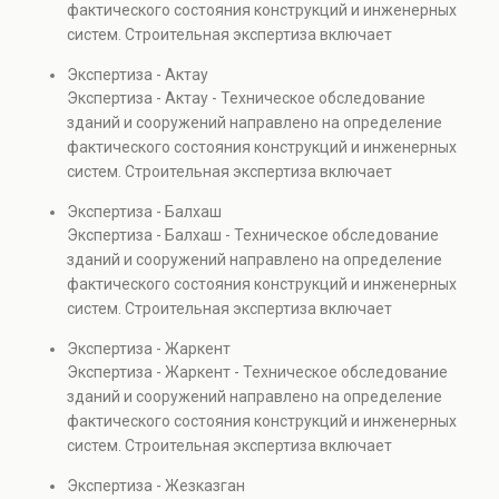
фактического состояния конструкций и инженерных
также при судебных разбирательствах и технических
систем. Строительная экспертиза включает
проверках.
диагностику повреждений, анализ прочности
Экспертиза - Актау
элементов и оценку эксплуатационной безопасности.
Экспертиза - Актау - Техническое обследование
Услуга востребована при покупке недвижимости,
зданий и сооружений направлено на определение
капитальном ремонте и реконструкции объектов, а
фактического состояния конструкций и инженерных
также при судебных разбирательствах и технических
систем. Строительная экспертиза включает
проверках.
диагностику повреждений, анализ прочности
Экспертиза - Балхаш
элементов и оценку эксплуатационной безопасности.
Экспертиза - Балхаш - Техническое обследование
Услуга востребована при покупке недвижимости,
зданий и сооружений направлено на определение
капитальном ремонте и реконструкции объектов, а
фактического состояния конструкций и инженерных
также при судебных разбирательствах и технических
систем. Строительная экспертиза включает
проверках.
диагностику повреждений, анализ прочности
Экспертиза - Жаркент
элементов и оценку эксплуатационной безопасности.
Экспертиза - Жаркент - Техническое обследование
Услуга востребована при покупке недвижимости,
зданий и сооружений направлено на определение
капитальном ремонте и реконструкции объектов, а
фактического состояния конструкций и инженерных
также при судебных разбирательствах и технических
систем. Строительная экспертиза включает
проверках.
диагностику повреждений, анализ прочности
Экспертиза - Жезказган
элементов и оценку эксплуатационной безопасности.