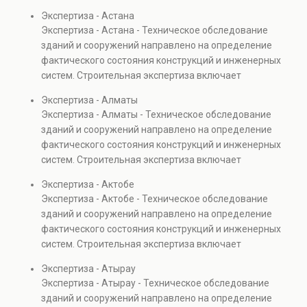
долгосрочной
диагностику повреждений, анализ прочности
обеспечения
Экспертиза - Астана
перспективе.
элементов и оценку эксплуатационной безопасности.
безопасности
Экспертиза - Астана - Техническое обследование
Услуга востребована при покупке недвижимости,
эксплуатации
зданий и сооружений направлено на определение
капитальном ремонте и реконструкции объектов, а
строительных объектов.
фактического состояния конструкций и инженерных
также при судебных разбирательствах и технических
систем. Строительная экспертиза включает
проверках.
диагностику повреждений, анализ прочности
Экспертиза - Алматы
элементов и оценку эксплуатационной безопасности.
Экспертиза - Алматы - Техническое обследование
Услуга востребована при покупке недвижимости,
зданий и сооружений направлено на определение
капитальном ремонте и реконструкции объектов, а
фактического состояния конструкций и инженерных
также при судебных разбирательствах и технических
систем. Строительная экспертиза включает
проверках.
диагностику повреждений, анализ прочности
Экспертиза - Актобе
элементов и оценку эксплуатационной безопасности.
Экспертиза - Актобе - Техническое обследование
Услуга востребована при покупке недвижимости,
зданий и сооружений направлено на определение
капитальном ремонте и реконструкции объектов, а
фактического состояния конструкций и инженерных
также при судебных разбирательствах и технических
систем. Строительная экспертиза включает
проверках.
диагностику повреждений, анализ прочности
Экспертиза - Атырау
элементов и оценку эксплуатационной безопасности.
Экспертиза - Атырау - Техническое обследование
Услуга востребована при покупке недвижимости,
зданий и сооружений направлено на определение
капитальном ремонте и реконструкции объектов, а