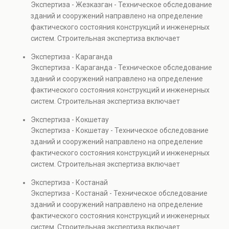
Экспертиза - Жезказган - Техническое обследование
Услуга востребована при покупке недвижимости,
зданий и сооружений направлено на определение
капитальном ремонте и реконструкции объектов, а
фактического состояния конструкций и инженерных
также при судебных разбирательствах и технических
систем. Строительная экспертиза включает
проверках.
диагностику повреждений, анализ прочности
Экспертиза - Караганда
элементов и оценку эксплуатационной безопасности.
Экспертиза - Караганда - Техническое обследование
Услуга востребована при покупке недвижимости,
зданий и сооружений направлено на определение
капитальном ремонте и реконструкции объектов, а
фактического состояния конструкций и инженерных
также при судебных разбирательствах и технических
систем. Строительная экспертиза включает
проверках.
диагностику повреждений, анализ прочности
Экспертиза - Кокшетау
элементов и оценку эксплуатационной безопасности.
Экспертиза - Кокшетау - Техническое обследование
Услуга востребована при покупке недвижимости,
зданий и сооружений направлено на определение
капитальном ремонте и реконструкции объектов, а
фактического состояния конструкций и инженерных
также при судебных разбирательствах и технических
систем. Строительная экспертиза включает
проверках.
диагностику повреждений, анализ прочности
Экспертиза - Костанай
элементов и оценку эксплуатационной безопасности.
Экспертиза - Костанай - Техническое обследование
Услуга востребована при покупке недвижимости,
зданий и сооружений направлено на определение
капитальном ремонте и реконструкции объектов, а
фактического состояния конструкций и инженерных
также при судебных разбирательствах и технических
систем. Строительная экспертиза включает