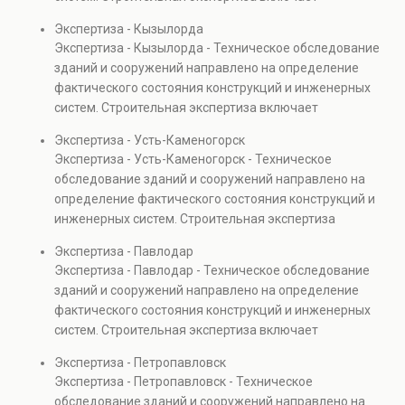
проверках.
диагностику повреждений, анализ прочности
Экспертиза - Кызылорда
элементов и оценку эксплуатационной безопасности.
Экспертиза - Кызылорда - Техническое обследование
Услуга востребована при покупке недвижимости,
зданий и сооружений направлено на определение
капитальном ремонте и реконструкции объектов, а
фактического состояния конструкций и инженерных
также при судебных разбирательствах и технических
систем. Строительная экспертиза включает
проверках.
диагностику повреждений, анализ прочности
Экспертиза - Усть-Каменогорск
элементов и оценку эксплуатационной безопасности.
Экспертиза - Усть-Каменогорск - Техническое
Услуга востребована при покупке недвижимости,
обследование зданий и сооружений направлено на
капитальном ремонте и реконструкции объектов, а
определение фактического состояния конструкций и
также при судебных разбирательствах и технических
инженерных систем. Строительная экспертиза
проверках.
включает диагностику повреждений, анализ
Экспертиза - Павлодар
прочности элементов и оценку эксплуатационной
Экспертиза - Павлодар - Техническое обследование
безопасности. Услуга востребована при покупке
зданий и сооружений направлено на определение
недвижимости, капитальном ремонте и реконструкции
фактического состояния конструкций и инженерных
объектов, а также при судебных разбирательствах и
систем. Строительная экспертиза включает
технических проверках.
диагностику повреждений, анализ прочности
Экспертиза - Петропавловск
элементов и оценку эксплуатационной безопасности.
Экспертиза - Петропавловск - Техническое
Услуга востребована при покупке недвижимости,
обследование зданий и сооружений направлено на