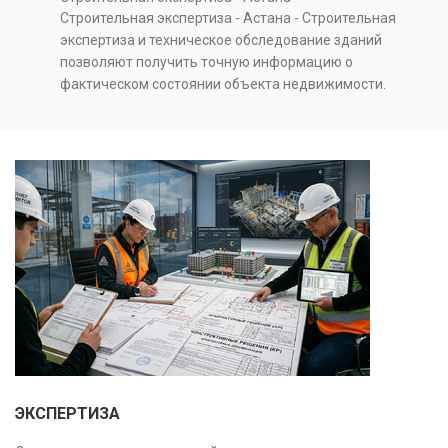
инженерных систем с выявлением скрытых дефектов
Строительная экспертиза - Астана - Строительная
и нарушений. Услуга используется для проверки
экспертиза и техническое обследование зданий
качества строительства, подготовки к реконструкции,
позволяют получить точную информацию о
оценки рисков и судебных разбирательств.
фактическом состоянии объекта недвижимости.
Результатом является официальное техническое
Проводится анализ фундаментов, стен, перекрытий и
заключение, имеющее юридическую силу.
инженерных систем с выявлением скрытых дефектов
и нарушений. Услуга используется для проверки
качества строительства, подготовки к реконструкции,
оценки рисков и судебных разбирательств.
Результатом является официальное техническое
заключение, имеющее юридическую силу.
ЭКСПЕРТИЗА