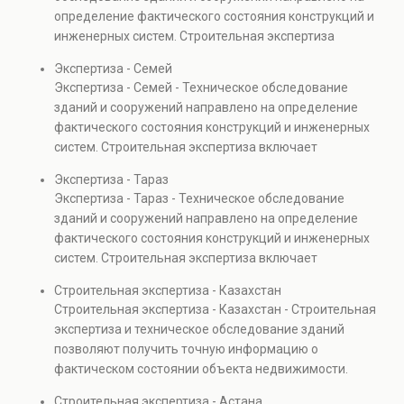
капитальном ремонте и реконструкции объектов, а
определение фактического состояния конструкций и
также при судебных разбирательствах и технических
инженерных систем. Строительная экспертиза
проверках.
включает диагностику повреждений, анализ
Экспертиза - Семей
прочности элементов и оценку эксплуатационной
Экспертиза - Семей - Техническое обследование
безопасности. Услуга востребована при покупке
зданий и сооружений направлено на определение
недвижимости, капитальном ремонте и реконструкции
фактического состояния конструкций и инженерных
объектов, а также при судебных разбирательствах и
систем. Строительная экспертиза включает
технических проверках.
диагностику повреждений, анализ прочности
Экспертиза - Тараз
элементов и оценку эксплуатационной безопасности.
Экспертиза - Тараз - Техническое обследование
Услуга востребована при покупке недвижимости,
зданий и сооружений направлено на определение
капитальном ремонте и реконструкции объектов, а
фактического состояния конструкций и инженерных
также при судебных разбирательствах и технических
систем. Строительная экспертиза включает
проверках.
диагностику повреждений, анализ прочности
Строительная экспертиза - Казахстан
элементов и оценку эксплуатационной безопасности.
Строительная экспертиза - Казахстан - Строительная
Услуга востребована при покупке недвижимости,
экспертиза и техническое обследование зданий
капитальном ремонте и реконструкции объектов, а
позволяют получить точную информацию о
также при судебных разбирательствах и технических
фактическом состоянии объекта недвижимости.
проверках.
Проводится анализ фундаментов, стен, перекрытий и
Строительная экспертиза - Астана