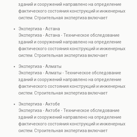
зданий и сооружений направлено на определение
фактического состояния конструкций и инженерных
систем. Строительная экспертиза включает
диагностику повреждений, анализ прочности
Экспертиза - Астана
элементов и оценку эксплуатационной безопасности.
Экспертиза - Астана - Техническое обследование
Услуга востребована при покупке недвижимости,
зданий и сооружений направлено на определение
капитальном ремонте и реконструкции объектов, а
фактического состояния конструкций и инженерных
также при судебных разбирательствах и технических
систем. Строительная экспертиза включает
проверках.
диагностику повреждений, анализ прочности
Экспертиза - Алматы
элементов и оценку эксплуатационной безопасности.
Экспертиза - Алматы - Техническое обследование
Услуга востребована при покупке недвижимости,
зданий и сооружений направлено на определение
капитальном ремонте и реконструкции объектов, а
фактического состояния конструкций и инженерных
также при судебных разбирательствах и технических
систем. Строительная экспертиза включает
проверках.
диагностику повреждений, анализ прочности
Экспертиза - Актобе
элементов и оценку эксплуатационной безопасности.
Экспертиза - Актобе - Техническое обследование
Услуга востребована при покупке недвижимости,
зданий и сооружений направлено на определение
капитальном ремонте и реконструкции объектов, а
фактического состояния конструкций и инженерных
также при судебных разбирательствах и технических
систем. Строительная экспертиза включает
проверках.