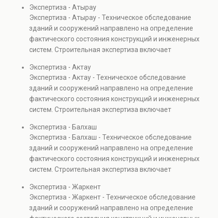
диагностику повреждений, анализ прочности
Экспертиза - Атырау
элементов и оценку эксплуатационной безопасности.
Экспертиза - Атырау - Техническое обследование
Услуга востребована при покупке недвижимости,
зданий и сооружений направлено на определение
капитальном ремонте и реконструкции объектов, а
фактического состояния конструкций и инженерных
также при судебных разбирательствах и технических
систем. Строительная экспертиза включает
проверках.
диагностику повреждений, анализ прочности
Экспертиза - Актау
элементов и оценку эксплуатационной безопасности.
Экспертиза - Актау - Техническое обследование
Услуга востребована при покупке недвижимости,
зданий и сооружений направлено на определение
капитальном ремонте и реконструкции объектов, а
фактического состояния конструкций и инженерных
также при судебных разбирательствах и технических
систем. Строительная экспертиза включает
проверках.
диагностику повреждений, анализ прочности
Экспертиза - Балхаш
элементов и оценку эксплуатационной безопасности.
Экспертиза - Балхаш - Техническое обследование
Услуга востребована при покупке недвижимости,
зданий и сооружений направлено на определение
капитальном ремонте и реконструкции объектов, а
фактического состояния конструкций и инженерных
также при судебных разбирательствах и технических
систем. Строительная экспертиза включает
проверках.
диагностику повреждений, анализ прочности
Экспертиза - Жаркент
элементов и оценку эксплуатационной безопасности.
Экспертиза - Жаркент - Техническое обследование
Услуга востребована при покупке недвижимости,
зданий и сооружений направлено на определение
капитальном ремонте и реконструкции объектов, а