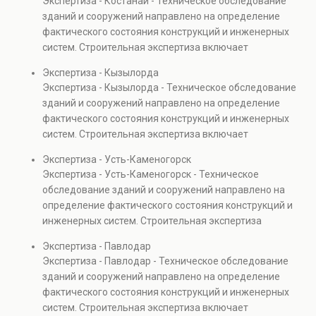
Экспертиза - Костанай - Техническое обследование
Услуга востребована при покупке недвижимости,
зданий и сооружений направлено на определение
капитальном ремонте и реконструкции объектов, а
фактического состояния конструкций и инженерных
также при судебных разбирательствах и технических
систем. Строительная экспертиза включает
проверках.
диагностику повреждений, анализ прочности
Экспертиза - Кызылорда
элементов и оценку эксплуатационной безопасности.
Экспертиза - Кызылорда - Техническое обследование
Услуга востребована при покупке недвижимости,
зданий и сооружений направлено на определение
капитальном ремонте и реконструкции объектов, а
фактического состояния конструкций и инженерных
также при судебных разбирательствах и технических
систем. Строительная экспертиза включает
проверках.
диагностику повреждений, анализ прочности
Экспертиза - Усть-Каменогорск
элементов и оценку эксплуатационной безопасности.
Экспертиза - Усть-Каменогорск - Техническое
Услуга востребована при покупке недвижимости,
обследование зданий и сооружений направлено на
капитальном ремонте и реконструкции объектов, а
определение фактического состояния конструкций и
также при судебных разбирательствах и технических
инженерных систем. Строительная экспертиза
проверках.
включает диагностику повреждений, анализ
Экспертиза - Павлодар
прочности элементов и оценку эксплуатационной
Экспертиза - Павлодар - Техническое обследование
безопасности. Услуга востребована при покупке
зданий и сооружений направлено на определение
недвижимости, капитальном ремонте и реконструкции
фактического состояния конструкций и инженерных
объектов, а также при судебных разбирательствах и
систем. Строительная экспертиза включает
технических проверках.