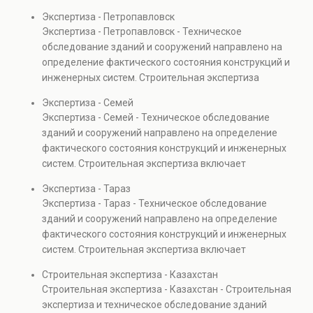
диагностику повреждений, анализ прочности
Экспертиза - Петропавловск
элементов и оценку эксплуатационной безопасности.
Экспертиза - Петропавловск - Техническое
Услуга востребована при покупке недвижимости,
обследование зданий и сооружений направлено на
капитальном ремонте и реконструкции объектов, а
определение фактического состояния конструкций и
также при судебных разбирательствах и технических
инженерных систем. Строительная экспертиза
проверках.
включает диагностику повреждений, анализ
Экспертиза - Семей
прочности элементов и оценку эксплуатационной
Экспертиза - Семей - Техническое обследование
безопасности. Услуга востребована при покупке
зданий и сооружений направлено на определение
недвижимости, капитальном ремонте и реконструкции
фактического состояния конструкций и инженерных
объектов, а также при судебных разбирательствах и
систем. Строительная экспертиза включает
технических проверках.
диагностику повреждений, анализ прочности
Экспертиза - Тараз
элементов и оценку эксплуатационной безопасности.
Экспертиза - Тараз - Техническое обследование
Услуга востребована при покупке недвижимости,
зданий и сооружений направлено на определение
капитальном ремонте и реконструкции объектов, а
фактического состояния конструкций и инженерных
также при судебных разбирательствах и технических
систем. Строительная экспертиза включает
проверках.
диагностику повреждений, анализ прочности
Строительная экспертиза - Казахстан
элементов и оценку эксплуатационной безопасности.
Строительная экспертиза - Казахстан - Строительная
Услуга востребована при покупке недвижимости,
экспертиза и техническое обследование зданий
капитальном ремонте и реконструкции объектов, а