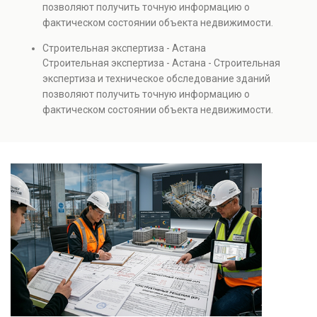
позволяют получить точную информацию о
также при судебных разбирательствах и технических
фактическом состоянии объекта недвижимости.
проверках.
Проводится анализ фундаментов, стен, перекрытий и
Строительная экспертиза - Астана
инженерных систем с выявлением скрытых дефектов
Строительная экспертиза - Астана - Строительная
и нарушений. Услуга используется для проверки
экспертиза и техническое обследование зданий
качества строительства, подготовки к реконструкции,
позволяют получить точную информацию о
оценки рисков и судебных разбирательств.
фактическом состоянии объекта недвижимости.
Результатом является официальное техническое
Проводится анализ фундаментов, стен, перекрытий и
заключение, имеющее юридическую силу.
инженерных систем с выявлением скрытых дефектов
и нарушений. Услуга используется для проверки
качества строительства, подготовки к реконструкции,
оценки рисков и судебных разбирательств.
Результатом является официальное техническое
заключение, имеющее юридическую силу.