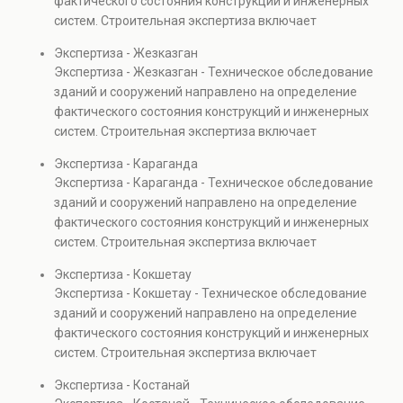
фактического состояния конструкций и инженерных
также при судебных разбирательствах и технических
систем. Строительная экспертиза включает
проверках.
диагностику повреждений, анализ прочности
Экспертиза - Жезказган
элементов и оценку эксплуатационной безопасности.
Экспертиза - Жезказган - Техническое обследование
Услуга востребована при покупке недвижимости,
зданий и сооружений направлено на определение
капитальном ремонте и реконструкции объектов, а
фактического состояния конструкций и инженерных
также при судебных разбирательствах и технических
систем. Строительная экспертиза включает
проверках.
диагностику повреждений, анализ прочности
Экспертиза - Караганда
элементов и оценку эксплуатационной безопасности.
Экспертиза - Караганда - Техническое обследование
Услуга востребована при покупке недвижимости,
зданий и сооружений направлено на определение
капитальном ремонте и реконструкции объектов, а
фактического состояния конструкций и инженерных
также при судебных разбирательствах и технических
систем. Строительная экспертиза включает
проверках.
диагностику повреждений, анализ прочности
Экспертиза - Кокшетау
элементов и оценку эксплуатационной безопасности.
Экспертиза - Кокшетау - Техническое обследование
Услуга востребована при покупке недвижимости,
зданий и сооружений направлено на определение
капитальном ремонте и реконструкции объектов, а
фактического состояния конструкций и инженерных
также при судебных разбирательствах и технических
систем. Строительная экспертиза включает
проверках.
диагностику повреждений, анализ прочности
Экспертиза - Костанай
элементов и оценку эксплуатационной безопасности.