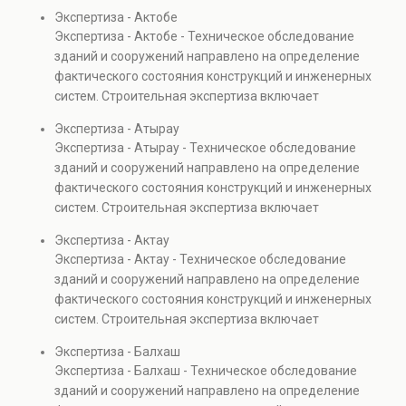
диагностику повреждений, анализ прочности
Экспертиза - Актобе
элементов и оценку эксплуатационной безопасности.
Экспертиза - Актобе - Техническое обследование
Услуга востребована при покупке недвижимости,
зданий и сооружений направлено на определение
капитальном ремонте и реконструкции объектов, а
фактического состояния конструкций и инженерных
также при судебных разбирательствах и технических
систем. Строительная экспертиза включает
проверках.
диагностику повреждений, анализ прочности
Экспертиза - Атырау
элементов и оценку эксплуатационной безопасности.
Экспертиза - Атырау - Техническое обследование
Услуга востребована при покупке недвижимости,
зданий и сооружений направлено на определение
капитальном ремонте и реконструкции объектов, а
фактического состояния конструкций и инженерных
также при судебных разбирательствах и технических
систем. Строительная экспертиза включает
проверках.
диагностику повреждений, анализ прочности
Экспертиза - Актау
элементов и оценку эксплуатационной безопасности.
Экспертиза - Актау - Техническое обследование
Услуга востребована при покупке недвижимости,
зданий и сооружений направлено на определение
капитальном ремонте и реконструкции объектов, а
фактического состояния конструкций и инженерных
также при судебных разбирательствах и технических
систем. Строительная экспертиза включает
проверках.
диагностику повреждений, анализ прочности
Экспертиза - Балхаш
элементов и оценку эксплуатационной безопасности.
Экспертиза - Балхаш - Техническое обследование
Услуга востребована при покупке недвижимости,
зданий и сооружений направлено на определение
капитальном ремонте и реконструкции объектов, а