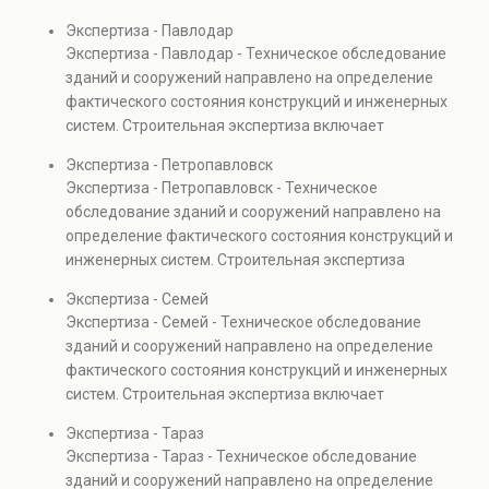
проверках.
включает диагностику повреждений, анализ
Экспертиза - Павлодар
прочности элементов и оценку эксплуатационной
Экспертиза - Павлодар - Техническое обследование
безопасности. Услуга востребована при покупке
зданий и сооружений направлено на определение
недвижимости, капитальном ремонте и реконструкции
фактического состояния конструкций и инженерных
объектов, а также при судебных разбирательствах и
систем. Строительная экспертиза включает
технических проверках.
диагностику повреждений, анализ прочности
Экспертиза - Петропавловск
элементов и оценку эксплуатационной безопасности.
Экспертиза - Петропавловск - Техническое
Услуга востребована при покупке недвижимости,
обследование зданий и сооружений направлено на
капитальном ремонте и реконструкции объектов, а
определение фактического состояния конструкций и
также при судебных разбирательствах и технических
инженерных систем. Строительная экспертиза
проверках.
включает диагностику повреждений, анализ
Экспертиза - Семей
прочности элементов и оценку эксплуатационной
Экспертиза - Семей - Техническое обследование
безопасности. Услуга востребована при покупке
зданий и сооружений направлено на определение
недвижимости, капитальном ремонте и реконструкции
фактического состояния конструкций и инженерных
объектов, а также при судебных разбирательствах и
систем. Строительная экспертиза включает
технических проверках.
диагностику повреждений, анализ прочности
Экспертиза - Тараз
элементов и оценку эксплуатационной безопасности.
Экспертиза - Тараз - Техническое обследование
Услуга востребована при покупке недвижимости,
зданий и сооружений направлено на определение