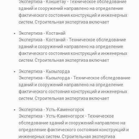
Экспертиза - Кокшетау - Техническое обследование
Услуга востребована при покупке недвижимости,
зданий и сооружений направлено на определение
капитальном ремонте и реконструкции объектов, а
фактического состояния конструкций и инженерных
также при судебных разбирательствах и технических
систем. Строительная экспертиза включает
проверках.
диагностику повреждений, анализ прочности
Экспертиза - Костанай
элементов и оценку эксплуатационной безопасности.
Экспертиза - Костанай - Техническое обследование
Услуга востребована при покупке недвижимости,
зданий и сооружений направлено на определение
капитальном ремонте и реконструкции объектов, а
фактического состояния конструкций и инженерных
также при судебных разбирательствах и технических
систем. Строительная экспертиза включает
проверках.
диагностику повреждений, анализ прочности
Экспертиза - Кызылорда
элементов и оценку эксплуатационной безопасности.
Экспертиза - Кызылорда - Техническое обследование
Услуга востребована при покупке недвижимости,
зданий и сооружений направлено на определение
капитальном ремонте и реконструкции объектов, а
фактического состояния конструкций и инженерных
также при судебных разбирательствах и технических
систем. Строительная экспертиза включает
проверках.
диагностику повреждений, анализ прочности
Экспертиза - Усть-Каменогорск
элементов и оценку эксплуатационной безопасности.
Экспертиза - Усть-Каменогорск - Техническое
Услуга востребована при покупке недвижимости,
обследование зданий и сооружений направлено на
капитальном ремонте и реконструкции объектов, а
определение фактического состояния конструкций и
также при судебных разбирательствах и технических
инженерных систем. Строительная экспертиза