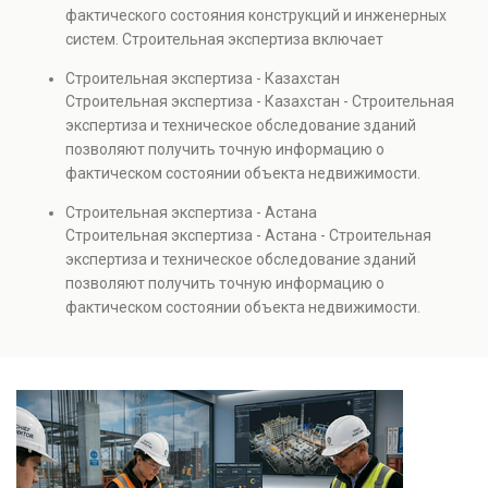
капитальном ремонте и реконструкции объектов, а
фактического состояния конструкций и инженерных
также при судебных разбирательствах и технических
систем. Строительная экспертиза включает
проверках.
диагностику повреждений, анализ прочности
Строительная экспертиза - Казахстан
элементов и оценку эксплуатационной безопасности.
Строительная экспертиза - Казахстан - Строительная
Услуга востребована при покупке недвижимости,
экспертиза и техническое обследование зданий
капитальном ремонте и реконструкции объектов, а
позволяют получить точную информацию о
также при судебных разбирательствах и технических
фактическом состоянии объекта недвижимости.
проверках.
Проводится анализ фундаментов, стен, перекрытий и
Строительная экспертиза - Астана
инженерных систем с выявлением скрытых дефектов
Строительная экспертиза - Астана - Строительная
и нарушений. Услуга используется для проверки
экспертиза и техническое обследование зданий
качества строительства, подготовки к реконструкции,
позволяют получить точную информацию о
оценки рисков и судебных разбирательств.
фактическом состоянии объекта недвижимости.
Результатом является официальное техническое
Проводится анализ фундаментов, стен, перекрытий и
заключение, имеющее юридическую силу.
инженерных систем с выявлением скрытых дефектов
и нарушений. Услуга используется для проверки
качества строительства, подготовки к реконструкции,
оценки рисков и судебных разбирательств.
Результатом является официальное техническое
заключение, имеющее юридическую силу.