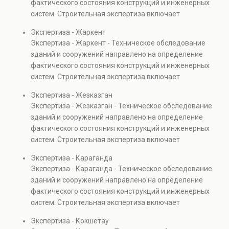
фактического состояния конструкций и инженерных
также при судебных разбирательствах и технических
систем. Строительная экспертиза включает
проверках.
диагностику повреждений, анализ прочности
Экспертиза - Жаркент
элементов и оценку эксплуатационной безопасности.
Экспертиза - Жаркент - Техническое обследование
Услуга востребована при покупке недвижимости,
зданий и сооружений направлено на определение
капитальном ремонте и реконструкции объектов, а
фактического состояния конструкций и инженерных
также при судебных разбирательствах и технических
систем. Строительная экспертиза включает
проверках.
диагностику повреждений, анализ прочности
Экспертиза - Жезказган
элементов и оценку эксплуатационной безопасности.
Экспертиза - Жезказган - Техническое обследование
Услуга востребована при покупке недвижимости,
зданий и сооружений направлено на определение
капитальном ремонте и реконструкции объектов, а
фактического состояния конструкций и инженерных
также при судебных разбирательствах и технических
систем. Строительная экспертиза включает
проверках.
диагностику повреждений, анализ прочности
Экспертиза - Караганда
элементов и оценку эксплуатационной безопасности.
Экспертиза - Караганда - Техническое обследование
Услуга востребована при покупке недвижимости,
зданий и сооружений направлено на определение
капитальном ремонте и реконструкции объектов, а
фактического состояния конструкций и инженерных
также при судебных разбирательствах и технических
систем. Строительная экспертиза включает
проверках.
диагностику повреждений, анализ прочности
Экспертиза - Кокшетау
элементов и оценку эксплуатационной безопасности.