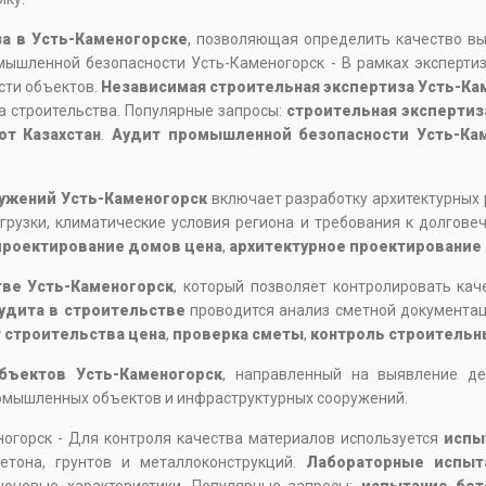
за в Усть-Каменогорске
, позволяющая определить качество вы
мышленной безопасности Усть-Каменогорск - В рамках экспертиз
сти объектов.
Независимая строительная экспертиза Усть-Ка
а строительства. Популярные запросы:
строительная экспертиз
от Казахстан
.
Аудит промышленной безопасности Усть-Ка
ружений Усть-Каменогорск
включает разработку архитектурных 
рузки, климатические условия региона и требования к долговеч
проектирование домов цена
,
архитектурное проектирование 
тве Усть-Каменогорск
, который позволяет контролировать кач
удита в строительстве
проводится анализ сметной документац
 строительства цена
,
проверка сметы
,
контроль строительн
бъектов Усть-Каменогорск
, направленный на выявление де
ромышленных объектов и инфраструктурных сооружений.
огорск - Для контроля качества материалов используется
испы
етона, грунтов и металлоконструкций.
Лабораторные испыт