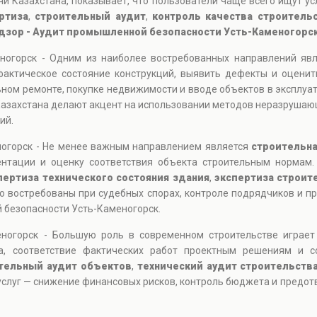
и Казахстана, показывает, что пользователи чаще всего ищут ус
ртиза
,
строительный аудит
,
контроль качества строитель
дзор - Аудит промышленной безопасности Усть-Каменогорс
ногорск - Одним из наиболее востребованных направлений яв
фактическое состояние конструкций, выявить дефекты и оценит
ьном ремонте, покупке недвижимости и вводе объектов в эксплу
азахстана делают акцент на использовании методов неразрушающ
ий.
огорск - Не менее важным направлением является
строительна
ентации и оценку соответствия объекта строительным нормам.
пертиза технического состояния здания
,
экспертиза строит
нно востребованы при судебных спорах, контроле подрядчиков и п
безопасности Усть-Каменогорск.
ногорск - Большую роль в современном строительстве играе
та, соответствие фактических работ проектным решениям и с
тельный аудит объектов
,
технический аудит строительств
 услуг — снижение финансовых рисков, контроль бюджета и предо