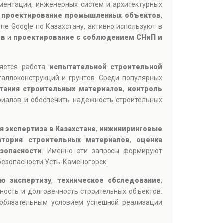
ментации, инженерных систем и архитектурных
,
проектирование промышленных объектов
,
пе Google по Казахстану, активно используют в
ов
и
проектирование с соблюдением СНиП и
ляется работа
испытательной строительной
таллоконструкций и грунтов. Среди популярных
тания строительных материалов
,
контроль
риалов и обеспечить надежность строительных
я экспертиза в Казахстане
,
инжиниринговые
атория строительных материалов
,
оценка
зопасности
. Именно эти запросы формируют
безопасности Усть-Каменогорск.
ую экспертизу
,
техническое обследование
,
ность и долговечность строительных объектов.
я обязательным условием успешной реализации