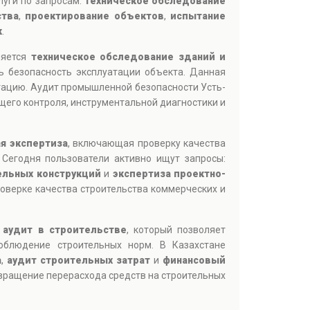
луги по запросам:
техническое обследование
ства
,
проектирование объектов
,
испытание
к
.
ляется
техническое обследование зданий и
ь безопасность эксплуатации объекта. Данная
атацию. Аудит промышленной безопасности Усть-
его контроля, инструментальной диагностики и
я экспертиза
, включающая проверку качества
 Сегодня пользователи активно ищут запросы:
ельных конструкций
и
экспертиза проектно-
роверке качества строительства коммерческих и
т
аудит в строительстве
, который позволяет
облюдение строительных норм. В Казахстане
а
,
аудит строительных затрат
и
финансовый
твращение перерасхода средств на строительных