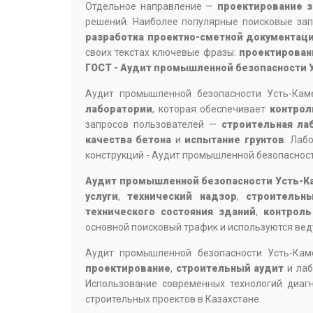
Отдельное направление —
проектирование з
решений. Наиболее популярные поисковые за
разработка проектно-сметной документац
своих текстах ключевые фразы:
проектирован
ГОСТ - Аудит промышленной безопасности 
Аудит промышленной безопасности Усть-Кам
лаборатории
, которая обеспечивает
контрол
запросов пользователей —
строительная ла
качества бетона
и
испытание грунтов
. Лаб
конструкций - Аудит промышленной безопасност
Аудит промышленной безопасности Усть-К
услуги
,
технический надзор
,
строительн
технического состояния зданий
,
контроль
основной поисковый трафик и используются ве
Аудит промышленной безопасности Усть-Ка
проектирование
,
строительный аудит
и лаб
Использование современных технологий диагн
строительных проектов в Казахстане.