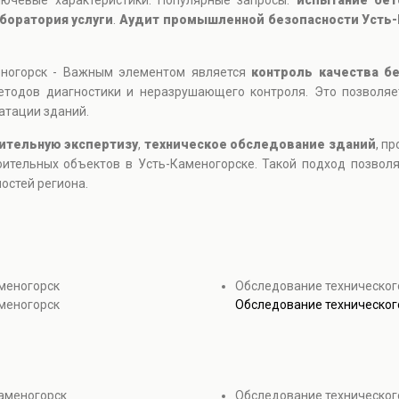
лючевые характеристики. Популярные запросы:
испытание бет
боратория услуги
.
Аудит промышленной безопасности Усть-
еногорск - Важным элементом является
контроль качества б
етодов диагностики и неразрушающего контроля. Это позволя
атации зданий.
ительную экспертизу
,
техническое обследование зданий
, п
оительных объектов в Усть-Каменогорске. Такой подход позвол
остей региона.
меногорск
Обследование техническог
меногорск
Обследование техническог
аменогорск
Обследование технического