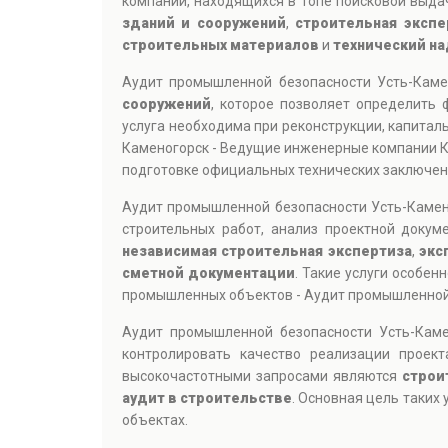
компаний, находящихся в топе поисковой выдач
зданий и сооружений
,
строительная экспе
строительных материалов
и
технический на
Аудит промышленной безопасности Усть-Каме
сооружений
, которое позволяет определить 
услуга необходима при реконструкции, капитал
Каменогорск - Ведущие инженерные компании К
подготовке официальных технических заключен
Аудит промышленной безопасности Усть-Камен
строительных работ, анализ проектной докум
независимая строительная экспертиза
,
экс
сметной документации
. Такие услуги особе
промышленных объектов - Аудит промышленной 
Аудит промышленной безопасности Усть-Каме
контролировать качество реализации проек
высокочастотными запросами являются
строи
аудит в строительстве
. Основная цель таких
объектах.