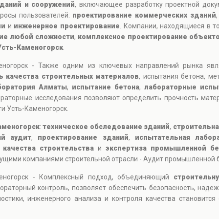
даний и сооружений
, включающее разработку проектной доку
просы пользователей:
проектирование коммерческих зданий
ии
и
инженерное проектирование
. Компании, находящиеся в то
ие любой сложности
,
комплексное проектирование объект
Усть-Каменогорск
.
еногорск - Также одним из ключевых направлений рынка яв
ь качества строительных материалов
, испытания бетона, ме
боратория Алматы
,
испытание бетона
,
лабораторные испы
ораторные исследования позволяют определить прочность мате
и Усть-Каменогорск.
аменогорск
:
техническое обследование зданий
,
строительна
ый аудит
,
проектирование зданий
,
испытательная лабор
 качества строительства
и
экспертиза промышленной бе
дущими компаниями строительной отрасли - Аудит промышленной 
меногорск - Комплексный подход, объединяющий
строительн
ораторный контроль, позволяет обеспечить безопасность, надеж
остики, инженерного анализа и контроля качества становитс