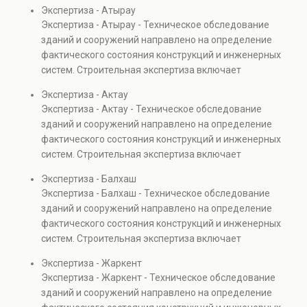
диагностику повреждений, анализ прочности
Экспертиза - Атырау
элементов и оценку эксплуатационной безопасности.
Экспертиза - Атырау - Техническое обследование
Услуга востребована при покупке недвижимости,
зданий и сооружений направлено на определение
капитальном ремонте и реконструкции объектов, а
фактического состояния конструкций и инженерных
также при судебных разбирательствах и технических
систем. Строительная экспертиза включает
проверках.
диагностику повреждений, анализ прочности
Экспертиза - Актау
элементов и оценку эксплуатационной безопасности.
Экспертиза - Актау - Техническое обследование
Услуга востребована при покупке недвижимости,
зданий и сооружений направлено на определение
капитальном ремонте и реконструкции объектов, а
фактического состояния конструкций и инженерных
также при судебных разбирательствах и технических
систем. Строительная экспертиза включает
проверках.
диагностику повреждений, анализ прочности
Экспертиза - Балхаш
элементов и оценку эксплуатационной безопасности.
Экспертиза - Балхаш - Техническое обследование
Услуга востребована при покупке недвижимости,
зданий и сооружений направлено на определение
капитальном ремонте и реконструкции объектов, а
фактического состояния конструкций и инженерных
также при судебных разбирательствах и технических
систем. Строительная экспертиза включает
проверках.
диагностику повреждений, анализ прочности
Экспертиза - Жаркент
элементов и оценку эксплуатационной безопасности.
Экспертиза - Жаркент - Техническое обследование
Услуга востребована при покупке недвижимости,
зданий и сооружений направлено на определение
капитальном ремонте и реконструкции объектов, а