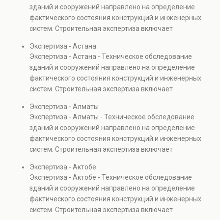
зданий и сооружений направлено на определение
фактического состояния конструкций и инженерных
систем. Строительная экспертиза включает
диагностику повреждений, анализ прочности
Экспертиза - Астана
элементов и оценку эксплуатационной безопасности.
Экспертиза - Астана - Техническое обследование
Услуга востребована при покупке недвижимости,
зданий и сооружений направлено на определение
капитальном ремонте и реконструкции объектов, а
фактического состояния конструкций и инженерных
также при судебных разбирательствах и технических
систем. Строительная экспертиза включает
проверках.
диагностику повреждений, анализ прочности
Экспертиза - Алматы
элементов и оценку эксплуатационной безопасности.
Экспертиза - Алматы - Техническое обследование
Услуга востребована при покупке недвижимости,
зданий и сооружений направлено на определение
капитальном ремонте и реконструкции объектов, а
фактического состояния конструкций и инженерных
также при судебных разбирательствах и технических
систем. Строительная экспертиза включает
проверках.
диагностику повреждений, анализ прочности
Экспертиза - Актобе
элементов и оценку эксплуатационной безопасности.
Экспертиза - Актобе - Техническое обследование
Услуга востребована при покупке недвижимости,
зданий и сооружений направлено на определение
капитальном ремонте и реконструкции объектов, а
фактического состояния конструкций и инженерных
также при судебных разбирательствах и технических
систем. Строительная экспертиза включает
проверках.