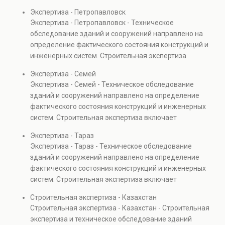
диагностику повреждений, анализ прочности
Экспертиза - Петропавловск
элементов и оценку эксплуатационной безопасности.
Экспертиза - Петропавловск - Техническое
Услуга востребована при покупке недвижимости,
обследование зданий и сооружений направлено на
капитальном ремонте и реконструкции объектов, а
определение фактического состояния конструкций и
также при судебных разбирательствах и технических
инженерных систем. Строительная экспертиза
проверках.
включает диагностику повреждений, анализ
Экспертиза - Семей
прочности элементов и оценку эксплуатационной
Экспертиза - Семей - Техническое обследование
безопасности. Услуга востребована при покупке
зданий и сооружений направлено на определение
недвижимости, капитальном ремонте и реконструкции
фактического состояния конструкций и инженерных
объектов, а также при судебных разбирательствах и
систем. Строительная экспертиза включает
технических проверках.
диагностику повреждений, анализ прочности
Экспертиза - Тараз
элементов и оценку эксплуатационной безопасности.
Экспертиза - Тараз - Техническое обследование
Услуга востребована при покупке недвижимости,
зданий и сооружений направлено на определение
капитальном ремонте и реконструкции объектов, а
фактического состояния конструкций и инженерных
также при судебных разбирательствах и технических
систем. Строительная экспертиза включает
проверках.
диагностику повреждений, анализ прочности
Строительная экспертиза - Казахстан
элементов и оценку эксплуатационной безопасности.
Строительная экспертиза - Казахстан - Строительная
Услуга востребована при покупке недвижимости,
экспертиза и техническое обследование зданий
капитальном ремонте и реконструкции объектов, а