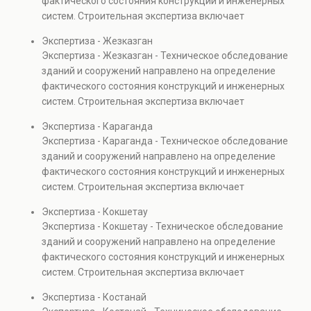
фактического состояния конструкций и инженерных
также при судебных разбирательствах и технических
систем. Строительная экспертиза включает
проверках.
диагностику повреждений, анализ прочности
Экспертиза - Жезказган
элементов и оценку эксплуатационной безопасности.
Экспертиза - Жезказган - Техническое обследование
Услуга востребована при покупке недвижимости,
зданий и сооружений направлено на определение
капитальном ремонте и реконструкции объектов, а
фактического состояния конструкций и инженерных
также при судебных разбирательствах и технических
систем. Строительная экспертиза включает
проверках.
диагностику повреждений, анализ прочности
Экспертиза - Караганда
элементов и оценку эксплуатационной безопасности.
Экспертиза - Караганда - Техническое обследование
Услуга востребована при покупке недвижимости,
зданий и сооружений направлено на определение
капитальном ремонте и реконструкции объектов, а
фактического состояния конструкций и инженерных
также при судебных разбирательствах и технических
систем. Строительная экспертиза включает
проверках.
диагностику повреждений, анализ прочности
Экспертиза - Кокшетау
элементов и оценку эксплуатационной безопасности.
Экспертиза - Кокшетау - Техническое обследование
Услуга востребована при покупке недвижимости,
зданий и сооружений направлено на определение
капитальном ремонте и реконструкции объектов, а
фактического состояния конструкций и инженерных
также при судебных разбирательствах и технических
систем. Строительная экспертиза включает
проверках.
диагностику повреждений, анализ прочности
Экспертиза - Костанай
элементов и оценку эксплуатационной безопасности.