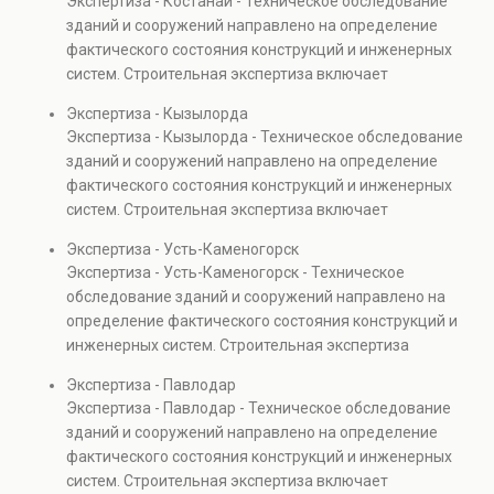
Экспертиза - Костанай - Техническое обследование
Услуга востребована при покупке недвижимости,
зданий и сооружений направлено на определение
капитальном ремонте и реконструкции объектов, а
фактического состояния конструкций и инженерных
также при судебных разбирательствах и технических
систем. Строительная экспертиза включает
проверках.
диагностику повреждений, анализ прочности
Экспертиза - Кызылорда
элементов и оценку эксплуатационной безопасности.
Экспертиза - Кызылорда - Техническое обследование
Услуга востребована при покупке недвижимости,
зданий и сооружений направлено на определение
капитальном ремонте и реконструкции объектов, а
фактического состояния конструкций и инженерных
также при судебных разбирательствах и технических
систем. Строительная экспертиза включает
проверках.
диагностику повреждений, анализ прочности
Экспертиза - Усть-Каменогорск
элементов и оценку эксплуатационной безопасности.
Экспертиза - Усть-Каменогорск - Техническое
Услуга востребована при покупке недвижимости,
обследование зданий и сооружений направлено на
капитальном ремонте и реконструкции объектов, а
определение фактического состояния конструкций и
также при судебных разбирательствах и технических
инженерных систем. Строительная экспертиза
проверках.
включает диагностику повреждений, анализ
Экспертиза - Павлодар
прочности элементов и оценку эксплуатационной
Экспертиза - Павлодар - Техническое обследование
безопасности. Услуга востребована при покупке
зданий и сооружений направлено на определение
недвижимости, капитальном ремонте и реконструкции
фактического состояния конструкций и инженерных
объектов, а также при судебных разбирательствах и
систем. Строительная экспертиза включает
технических проверках.