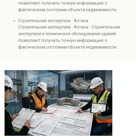
позволяют получить точную информацию о
также при судебных разбирательствах и технических
фактическом состоянии объекта недвижимости.
проверках.
Проводится анализ фундаментов, стен, перекрытий и
Строительная экспертиза - Астана
инженерных систем с выявлением скрытых дефектов
Строительная экспертиза - Астана - Строительная
и нарушений. Услуга используется для проверки
экспертиза и техническое обследование зданий
качества строительства, подготовки к реконструкции,
позволяют получить точную информацию о
оценки рисков и судебных разбирательств.
фактическом состоянии объекта недвижимости.
Результатом является официальное техническое
Проводится анализ фундаментов, стен, перекрытий и
заключение, имеющее юридическую силу.
инженерных систем с выявлением скрытых дефектов
и нарушений. Услуга используется для проверки
качества строительства, подготовки к реконструкции,
оценки рисков и судебных разбирательств.
Результатом является официальное техническое
заключение, имеющее юридическую силу.