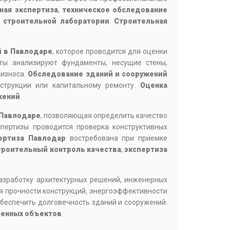
ная экспертиза
,
техническое обследование
 строительной лаборатории
.
Строительная
й в Павлодаре
, которое проводится для оценки
сты анализируют фундаменты, несущие стены,
 износа.
Обследование зданий и сооружений
струкции или капитальному ремонту.
Оценка
жений
.
 Павлодаре
, позволяющая определить качество
пертизы проводится проверка конструктивных
ертиза Павлодар
востребована при приемке
троительный контроль качества
,
экспертиза
зработку архитектурных решений, инженерных
я прочности конструкций, энергоэффективности
обеспечить долговечность зданий и сооружений.
енных объектов
.