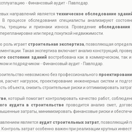
ксплуатацию - Финансовый аудит - Павлодар.
чевых направлений является
техническое обследование здани
. В процессе обследования специалисты анализируют состоян
кты, трещины и признаки износа. Проведение
обследования
 перепланировке или перед покупкой недвижимости.
ю роль играет
строительная экспертиза
, позволяющая определи
ментации. Такая экспертиза включает анализ конструкций, пров
ого состояния зданий
востребована как в коммерческом, так и
ком и подрядчиком - Финансовый аудит - Павлодар.
троительство невозможно без профессионального
проектировани
, расчет нагрузок, проектирование инженерных систем и подго
ть объекта, снизить строительные риски и оптимизировать затра
тве
, который помогает контролировать качество работ, соблюден
ого аудита в строительстве
проводится анализ смет, догов
вышенные затраты, минимизировать финансовые риски и обеспечи
равлением является
аудит строительных затрат
, позволяющий п
 Контроль затрат особенно важен при реализации крупных инвес