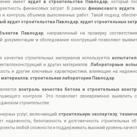
ачение имеет
аудит в строительстве Павлодар
, который по
рректность финансовых затрат. В рамках
финансового аудита 
в и контроль объемов выполненных работ. Такой подход обеспеч
ый аудит строительства Павлодар
,
аудит строительных зат
бъектов Павлодар
, направленный на проверку соответств
й документации и обследование конструкций позволяют выяви
я качества строительных материалов используется
испытател
металлоконструкций и других материалов.
Лабораторные испы
йкость и другие ключевые характеристики, влияющие на надежн
х материалов
,
строительная лаборатория Павлодар
.
является
контроль качества бетона и строительных констр
ушающего контроля. Это позволяет своевременно выявлять 
данском строительстве.
енерных услуг, включающий
строительную экспертизу
,
технич
ет надежность, безопасность и долговечность строительных о
оекты любой сложности и поддерживать высокий уровень качеств