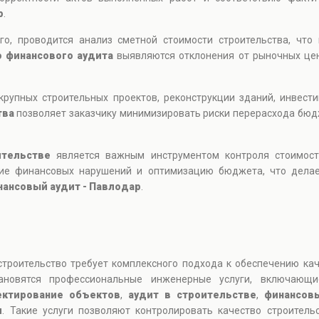
р
.
го, проводится анализ сметной стоимости строительства, что
о финансового аудита
выявляются отклонения от рыночных цен
крупных строительных проектов, реконструкции зданий, инвест
тва
позволяет заказчику минимизировать риски перерасхода бюд
ительстве
является важным инструментом контроля стоимости
ние финансовых нарушений и оптимизацию бюджета, что делае
ансовый аудит - Павлодар
.
троительство требует комплексного подхода к обеспечению кач
тановятся профессиональные инженерные услуги, включаю
ектирование объектов
,
аудит в строительстве
,
финансов
и
. Такие услуги позволяют контролировать качество строитель