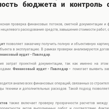
чность бюджета и контроль 
ксная проверка финансовых потоков, сметной документации и ф
 нецелевого расходования средств, завышения стоимости работ,
дит
позволяет заказчику получить полную и объективную картину 
объекта в эксплуатацию. В рамках проверки анализируются дого
нансовый аудит - Павлодар
.
вия затрат проектной документации, так как именно на это
ходами.
Финансовый аудит - Павлодар -
помогает выявить за
одится анализ всех финансовых операций, связанных со строител
нды техники и дополнительных расходов. Такой подход позволяе
ктов
также включает проверку прозрачности расчетов между 
корректности актов выполненных работ и соответствию факти