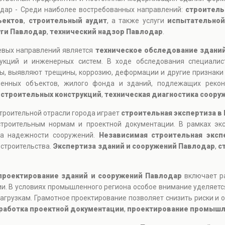
одар - Среди наиболее востребованных направлений:
строитель
ъектов
,
строительный аудит
, а также услуги
испытательной
уги Павлодар
,
технический надзор Павлодар
.
чевых направлений является
техническое обследование здани
рукций и инженерных систем. В ходе обследования специали
ы, выявляют трещины, коррозию, деформации и другие признаки
енных объектов, жилого фонда и зданий, подлежащих рекон
 строительных конструкций
,
техническая диагностика соору
строительной отрасли города играет
строительная экспертиза в
строительным нормам и проектной документации. В рамках экс
ка надежности сооружений.
Независимая строительная эксп
 строительства.
Экспертиза зданий и сооружений Павлодар
,
с
проектирование зданий и сооружений Павлодар
включает ра
и. В условиях промышленного региона особое внимание уделяетс
агрузкам. Грамотное проектирование позволяет снизить риски и 
работка проектной документации
,
проектирование промышл