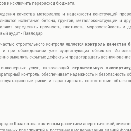
ов и исключить перерасход бюджета.
ждения качества материалов и надежности конструкций пров
лняются испытания бетона, грунтов, металлоконструкций и др
оляют определить прочность, плотность, морозостойкость и д
вый аудит - Павлодар.
 частью строительного контроля является
контроль качества б
ак и при обследовании уже существующих объектов. Исполь
нно выявлять скрытые дефекты и предотвращать возникновение 
 инженерных услуг, включающий
строительную экспертизу
ораторный контроль, обеспечивает надежность и безопасность о
эксплуатационные риски и гарантировать соответствие объек
одов Казахстана с активным развитием энергетической, химичес
дственных предприятий и постоянная модернизация зданий фор