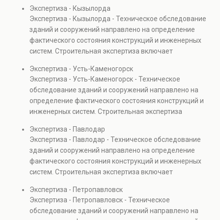
диагностику повреждений, анализ прочности
Экспертиза - Кызылорда
элементов и оценку эксплуатационной безопасности.
Экспертиза - Кызылорда - Техническое обследование
Услуга востребована при покупке недвижимости,
зданий и сооружений направлено на определение
капитальном ремонте и реконструкции объектов, а
фактического состояния конструкций и инженерных
также при судебных разбирательствах и технических
систем. Строительная экспертиза включает
проверках.
диагностику повреждений, анализ прочности
Экспертиза - Усть-Каменогорск
элементов и оценку эксплуатационной безопасности.
Экспертиза - Усть-Каменогорск - Техническое
Услуга востребована при покупке недвижимости,
обследование зданий и сооружений направлено на
капитальном ремонте и реконструкции объектов, а
определение фактического состояния конструкций и
также при судебных разбирательствах и технических
инженерных систем. Строительная экспертиза
проверках.
включает диагностику повреждений, анализ
Экспертиза - Павлодар
прочности элементов и оценку эксплуатационной
Экспертиза - Павлодар - Техническое обследование
безопасности. Услуга востребована при покупке
зданий и сооружений направлено на определение
недвижимости, капитальном ремонте и реконструкции
фактического состояния конструкций и инженерных
объектов, а также при судебных разбирательствах и
систем. Строительная экспертиза включает
технических проверках.
диагностику повреждений, анализ прочности
Экспертиза - Петропавловск
элементов и оценку эксплуатационной безопасности.
Экспертиза - Петропавловск - Техническое
Услуга востребована при покупке недвижимости,
обследование зданий и сооружений направлено на
капитальном ремонте и реконструкции объектов, а