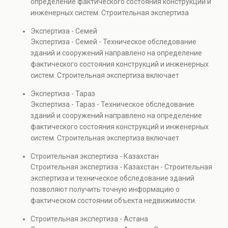
определение фактического состояния конструкций и
также при судебных разбирательствах и технических
инженерных систем. Строительная экспертиза
проверках.
включает диагностику повреждений, анализ
Экспертиза - Семей
прочности элементов и оценку эксплуатационной
Экспертиза - Семей - Техническое обследование
безопасности. Услуга востребована при покупке
зданий и сооружений направлено на определение
недвижимости, капитальном ремонте и реконструкции
фактического состояния конструкций и инженерных
объектов, а также при судебных разбирательствах и
систем. Строительная экспертиза включает
технических проверках.
диагностику повреждений, анализ прочности
Экспертиза - Тараз
элементов и оценку эксплуатационной безопасности.
Экспертиза - Тараз - Техническое обследование
Услуга востребована при покупке недвижимости,
зданий и сооружений направлено на определение
капитальном ремонте и реконструкции объектов, а
фактического состояния конструкций и инженерных
также при судебных разбирательствах и технических
систем. Строительная экспертиза включает
проверках.
диагностику повреждений, анализ прочности
Строительная экспертиза - Казахстан
элементов и оценку эксплуатационной безопасности.
Строительная экспертиза - Казахстан - Строительная
Услуга востребована при покупке недвижимости,
экспертиза и техническое обследование зданий
капитальном ремонте и реконструкции объектов, а
позволяют получить точную информацию о
также при судебных разбирательствах и технических
фактическом состоянии объекта недвижимости.
проверках.
Проводится анализ фундаментов, стен, перекрытий и
Строительная экспертиза - Астана
инженерных систем с выявлением скрытых дефектов