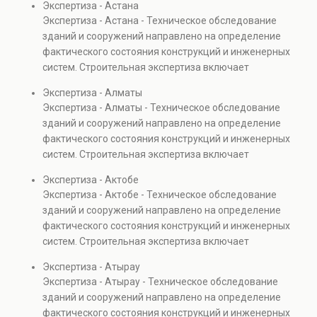
Экспертиза - Астана
элементов и оценку эксплуатационной безопасности.
Экспертиза - Астана - Техническое обследование
Услуга востребована при покупке недвижимости,
зданий и сооружений направлено на определение
капитальном ремонте и реконструкции объектов, а
фактического состояния конструкций и инженерных
также при судебных разбирательствах и технических
систем. Строительная экспертиза включает
проверках.
диагностику повреждений, анализ прочности
Экспертиза - Алматы
элементов и оценку эксплуатационной безопасности.
Экспертиза - Алматы - Техническое обследование
Услуга востребована при покупке недвижимости,
зданий и сооружений направлено на определение
капитальном ремонте и реконструкции объектов, а
фактического состояния конструкций и инженерных
также при судебных разбирательствах и технических
систем. Строительная экспертиза включает
проверках.
диагностику повреждений, анализ прочности
Экспертиза - Актобе
элементов и оценку эксплуатационной безопасности.
Экспертиза - Актобе - Техническое обследование
Услуга востребована при покупке недвижимости,
зданий и сооружений направлено на определение
капитальном ремонте и реконструкции объектов, а
фактического состояния конструкций и инженерных
также при судебных разбирательствах и технических
систем. Строительная экспертиза включает
проверках.
диагностику повреждений, анализ прочности
Экспертиза - Атырау
элементов и оценку эксплуатационной безопасности.
Экспертиза - Атырау - Техническое обследование
Услуга востребована при покупке недвижимости,
зданий и сооружений направлено на определение
капитальном ремонте и реконструкции объектов, а
фактического состояния конструкций и инженерных