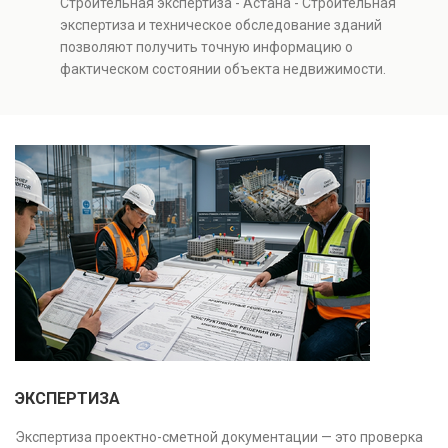
Строительная экспертиза - Астана - Строительная
и нарушений. Услуга используется для проверки
экспертиза и техническое обследование зданий
качества строительства, подготовки к реконструкции,
позволяют получить точную информацию о
оценки рисков и судебных разбирательств.
фактическом состоянии объекта недвижимости.
Результатом является официальное техническое
Проводится анализ фундаментов, стен, перекрытий и
заключение, имеющее юридическую силу.
инженерных систем с выявлением скрытых дефектов
и нарушений. Услуга используется для проверки
качества строительства, подготовки к реконструкции,
оценки рисков и судебных разбирательств.
Результатом является официальное техническое
заключение, имеющее юридическую силу.
ЭКСПЕРТИЗА
Экспертиза проектно-сметной документации — это проверка