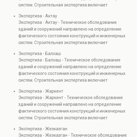
также при судебных разбирательствах и технических
систем. Строительная экспертиза включает
проверках.
диагностику повреждений, анализ прочности
Экспертиза - Актау
элементов и оценку эксплуатационной безопасности.
Экспертиза - Актау - Техническое обследование
Услуга востребована при покупке недвижимости,
зданий и сооружений направлено на определение
капитальном ремонте и реконструкции объектов, а
фактического состояния конструкций и инженерных
также при судебных разбирательствах и технических
систем. Строительная экспертиза включает
проверках.
диагностику повреждений, анализ прочности
Экспертиза - Балхаш
элементов и оценку эксплуатационной безопасности.
Экспертиза - Балхаш - Техническое обследование
Услуга востребована при покупке недвижимости,
зданий и сооружений направлено на определение
капитальном ремонте и реконструкции объектов, а
фактического состояния конструкций и инженерных
также при судебных разбирательствах и технических
систем. Строительная экспертиза включает
проверках.
диагностику повреждений, анализ прочности
Экспертиза - Жаркент
элементов и оценку эксплуатационной безопасности.
Экспертиза - Жаркент - Техническое обследование
Услуга востребована при покупке недвижимости,
зданий и сооружений направлено на определение
капитальном ремонте и реконструкции объектов, а
фактического состояния конструкций и инженерных
также при судебных разбирательствах и технических
систем. Строительная экспертиза включает
проверках.
диагностику повреждений, анализ прочности
Экспертиза - Жезказган
элементов и оценку эксплуатационной безопасности.
Экспертиза - Жезказган - Техническое обследование