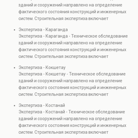
Услуга востребована при покупке недвижимости,
зданий и сооружений направлено на определение
капитальном ремонте и реконструкции объектов, а
фактического состояния конструкций и инженерных
также при судебных разбирательствах и технических
систем. Строительная экспертиза включает
проверках.
диагностику повреждений, анализ прочности
Экспертиза - Караганда
элементов и оценку эксплуатационной безопасности.
Экспертиза - Караганда - Техническое обследование
Услуга востребована при покупке недвижимости,
зданий и сооружений направлено на определение
капитальном ремонте и реконструкции объектов, а
фактического состояния конструкций и инженерных
также при судебных разбирательствах и технических
систем. Строительная экспертиза включает
проверках.
диагностику повреждений, анализ прочности
Экспертиза - Кокшетау
элементов и оценку эксплуатационной безопасности.
Экспертиза - Кокшетау - Техническое обследование
Услуга востребована при покупке недвижимости,
зданий и сооружений направлено на определение
капитальном ремонте и реконструкции объектов, а
фактического состояния конструкций и инженерных
также при судебных разбирательствах и технических
систем. Строительная экспертиза включает
проверках.
диагностику повреждений, анализ прочности
Экспертиза - Костанай
элементов и оценку эксплуатационной безопасности.
Экспертиза - Костанай - Техническое обследование
Услуга востребована при покупке недвижимости,
зданий и сооружений направлено на определение
капитальном ремонте и реконструкции объектов, а
фактического состояния конструкций и инженерных
также при судебных разбирательствах и технических
систем. Строительная экспертиза включает
проверках.